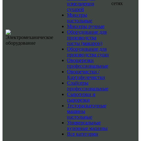
сетях
измельчения
сухарей
Миксеры
настольные
Миксеры ручные
Оборудование для
производства
пасты (макарон)
Оборудование для
производства суши
Овощерезки
профессиональные
Овощечистки /
Картофелечистки
Слайсеры
профессиональные
Сыротерки и
сырорезки
Тестораскаточные
машины
настольные
Универсальные
кухонные машины
Все категории