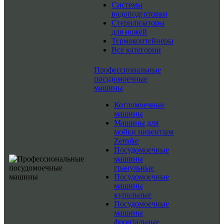
Системы
водоподготовки
Стерилизаторы
для ножей
Термоконтейнеры
Все категории
Профессиональные
посудомоечные
машины
Котломоечные
машины
Машины для
мойки инвентаря
Zernike
Посудомоечные
машины
гранульные
Посудомоечные
машины
купольные
Посудомоечные
машины
фронтальные