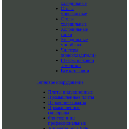
холодильные
Столы
морозильные
Столы
холодильные
Холодильные
горки
Холодильные
моноблоки
Чиллеры
(водоохладители)
Шкафы шоковой
заморозки
Все категории
Тепловое оборудование
Плиты индукционные
Промышленные плиты
Пароконвектоматы
Промышленные
сковороды
Фритюрницы
профессиональные
Аппараты Sous Vide