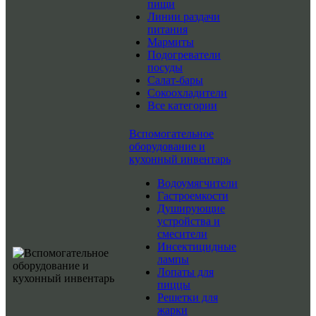
пищи
Линии раздачи
питания
Мармиты
Подогреватели
посуды
Салат-бары
Сокоохладители
Все категории
Вспомогательное
оборудование и
кухонный инвентарь
Водоумягчители
Гастроемкости
Душирующие
устройства и
смесители
Инсектицидные
лампы
Лопаты для
пиццы
Решетки для
жарки