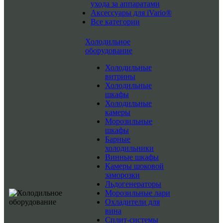
ухода за аппаратами
Аксессуары для iVario®
Все категории
Холодильное
оборудование
Холодильные
витрины
Холодильные
шкафы
Холодильные
камеры
Морозильные
шкафы
Барные
холодильники
Винные шкафы
Камеры шоковой
заморозки
Льдогенераторы
Морозильные лари
Охладители для
вина
Сплит-системы