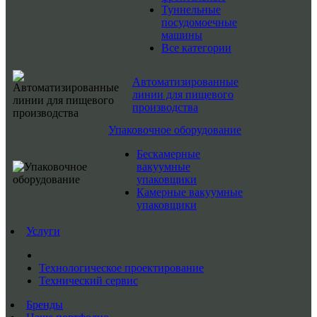
Туннельные
посудомоечные
машины
Все категории
Автоматизированные
линии для пищевого
производства
Упаковочное оборудование
Бескамерные
вакуумные
упаковщики
Камерные вакуумные
упаковщики
Услуги
Технологическое проектирование
Технический сервис
Бренды