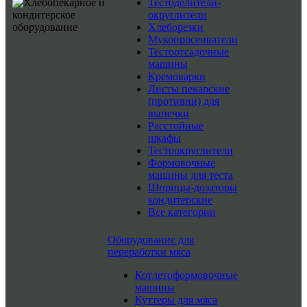
Тестоделители-
округлители
Хлеборезки
Мукопросеиватели
Тестоотсадочные
машины
Кремоварки
Листы пекарские
(противни) для
выпечки
Расстойные
шкафы
Тестоокруглители
Формовочные
машины для теста
Шприцы-дозаторы
кондитерские
Все категории
Оборудование для
переработки мяса
Котлетоформовочные
машины
Куттеры для мяса