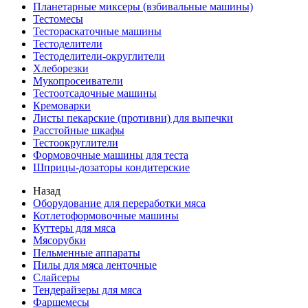
Планетарные миксеры (взбивальные машины)
Тестомесы
Тестораскаточные машины
Тестоделители
Тестоделители-округлители
Хлеборезки
Мукопросеиватели
Тестоотсадочные машины
Кремоварки
Листы пекарские (противни) для выпечки
Расстойные шкафы
Тестоокруглители
Формовочные машины для теста
Шприцы-дозаторы кондитерские
Назад
Оборудование для переработки мяса
Котлетоформовочные машины
Куттеры для мяса
Мясорубки
Пельменные аппараты
Пилы для мяса ленточные
Слайсеры
Тендерайзеры для мяса
Фаршемесы