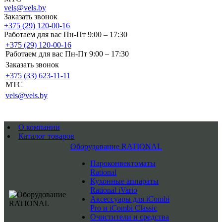
vels@vels.by
Заказать звонок
+375 (29) 120-00-16
Работаем для вас Пн-Пт 9:00 – 17:30
+375 (29) 120-00-16
Работаем для вас Пн-Пт 9:00 – 17:30
Заказать звонок
+375 (33) 623-11-11
MTC
vels@vels.by
О компании
Каталог товаров
Оборудование RATIONAL
Пароконвектоматы
Rational
Кухонные аппараты
Rational iVario
Аксессуары для iCombi
Pro и iCombi Classic
Очистители и средства