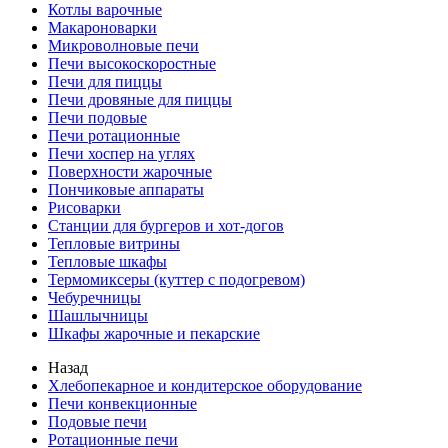
Котлы варочные
Макароноварки
Микроволновые печи
Печи высокоскоростные
Печи для пиццы
Печи дровяные для пиццы
Печи подовые
Печи ротационные
Печи хоспер на углях
Поверхности жарочные
Пончиковые аппараты
Рисоварки
Станции для бургеров и хот-догов
Тепловые витрины
Тепловые шкафы
Термомиксеры (куттер с подогревом)
Чебуречницы
Шашлычницы
Шкафы жарочные и пекарские
Назад
Хлебопекарное и кондитерское оборудование
Печи конвекционные
Подовые печи
Ротационные печи