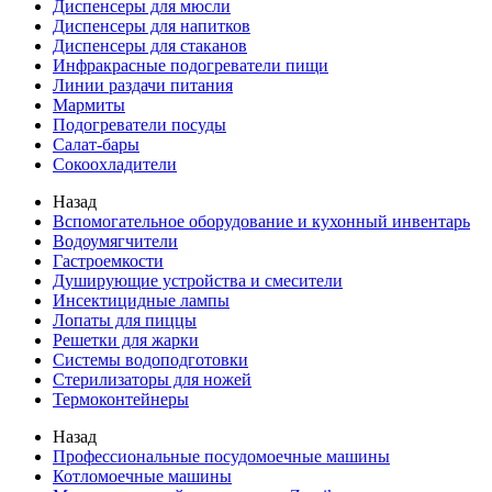
Диспенсеры для мюсли
Диспенсеры для напитков
Диспенсеры для стаканов
Инфракрасные подогреватели пищи
Линии раздачи питания
Мармиты
Подогреватели посуды
Салат-бары
Сокоохладители
Назад
Вспомогательное оборудование и кухонный инвентарь
Водоумягчители
Гастроемкости
Душирующие устройства и смесители
Инсектицидные лампы
Лопаты для пиццы
Решетки для жарки
Системы водоподготовки
Стерилизаторы для ножей
Термоконтейнеры
Назад
Профессиональные посудомоечные машины
Котломоечные машины