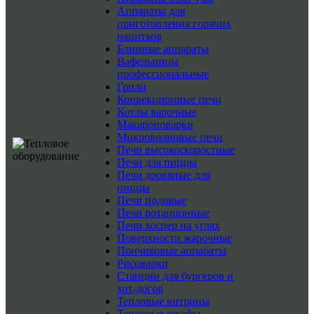
Аппараты для
приготовления горячих
напитков
Блинные аппараты
Вафельницы
профессиональные
Грили
Конвекционные печи
Котлы варочные
Макароноварки
Микроволновые печи
Печи высокоскоростные
Печи для пиццы
Печи дровяные для
пиццы
Печи подовые
Печи ротационные
Печи хоспер на углях
Поверхности жарочные
Пончиковые аппараты
Рисоварки
Станции для бургеров и
хот-догов
Тепловые витрины
Тепловые шкафы