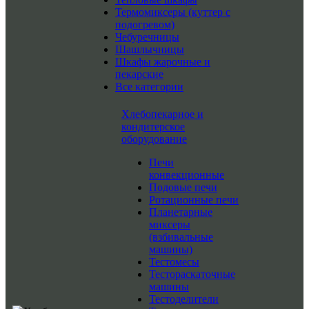
Термомиксеры (куттер с
подогревом)
Чебуречницы
Шашлычницы
Шкафы жарочные и
пекарские
Все категории
Хлебопекарное и
кондитерское
оборудование
Печи
конвекционные
Подовые печи
Ротационные печи
Планетарные
миксеры
(взбивальные
машины)
Тестомесы
Тестораскаточные
машины
Тестоделители