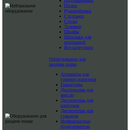
Подтоварники
Полки
Рукомойники
Стеллажи
Столы
Тележки
Шкафы
Шпильки для
противней
Все категории
Оборудование для
раздачи пищи
Аппараты для
горячих напитков
Граниторы
Диспенсеры для
мюсли
Диспенсеры для
напитков
Диспенсеры для
стаканов
Инфракрасные
подогреватели