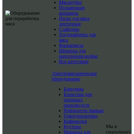
Мясорубки
Пельменные
аппараты
Пилы для мяса
ленточные
Слайсеры
Тендерайзеры для
мяса
Фаршемесы
Шприцы для
наполнения колбас
Все категории
Электромеханическое
оборудование
Блендеры
Бликсеры для
пищевых
производств
Взбиватели барные
Гомогенизаторы
Кофемолки
Мы в
Куттеры
социальных
Машины для