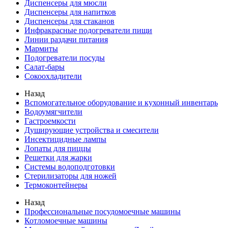
Диспенсеры для мюсли
Диспенсеры для напитков
Диспенсеры для стаканов
Инфракрасные подогреватели пищи
Линии раздачи питания
Мармиты
Подогреватели посуды
Салат-бары
Сокоохладители
Назад
Вспомогательное оборудование и кухонный инвентарь
Водоумягчители
Гастроемкости
Душирующие устройства и смесители
Инсектицидные лампы
Лопаты для пиццы
Решетки для жарки
Системы водоподготовки
Стерилизаторы для ножей
Термоконтейнеры
Назад
Профессиональные посудомоечные машины
Котломоечные машины