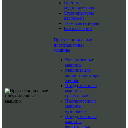
Системы
водоподготовки
Стерилизаторы
для ножей
Термоконтейнеры
Все категории
Профессиональные
посудомоечные
машины
Котломоечные
машины
Машины для
мойки инвентаря
Zernike
Посудомоечные
машины
гранульные
Посудомоечные
машины
купольные
Посудомоечные
машины
фронтальные