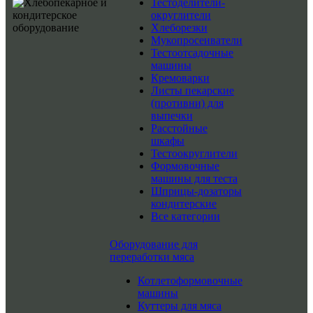
Тестоделители-
округлители
Хлеборезки
Мукопросеиватели
Тестоотсадочные
машины
Кремоварки
Листы пекарские
(противни) для
выпечки
Расстойные
шкафы
Тестоокруглители
Формовочные
машины для теста
Шприцы-дозаторы
кондитерские
Все категории
Оборудование для
переработки мяса
Котлетоформовочные
машины
Куттеры для мяса