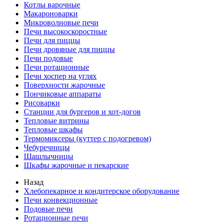
Котлы варочные
Макароноварки
Микроволновые печи
Печи высокоскоростные
Печи для пиццы
Печи дровяные для пиццы
Печи подовые
Печи ротационные
Печи хоспер на углях
Поверхности жарочные
Пончиковые аппараты
Рисоварки
Станции для бургеров и хот-догов
Тепловые витрины
Тепловые шкафы
Термомиксеры (куттер с подогревом)
Чебуречницы
Шашлычницы
Шкафы жарочные и пекарские
Назад
Хлебопекарное и кондитерское оборудование
Печи конвекционные
Подовые печи
Ротационные печи