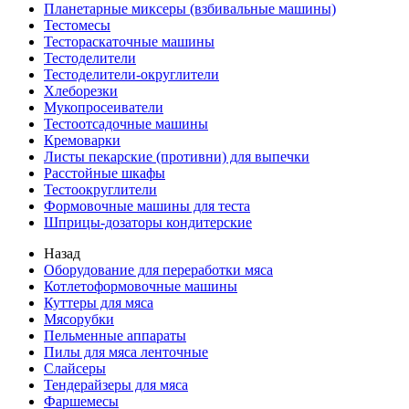
Планетарные миксеры (взбивальные машины)
Тестомесы
Тестораскаточные машины
Тестоделители
Тестоделители-округлители
Хлеборезки
Мукопросеиватели
Тестоотсадочные машины
Кремоварки
Листы пекарские (противни) для выпечки
Расстойные шкафы
Тестоокруглители
Формовочные машины для теста
Шприцы-дозаторы кондитерские
Назад
Оборудование для переработки мяса
Котлетоформовочные машины
Куттеры для мяса
Мясорубки
Пельменные аппараты
Пилы для мяса ленточные
Слайсеры
Тендерайзеры для мяса
Фаршемесы