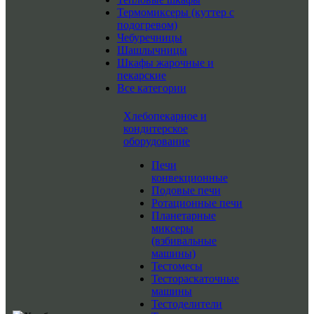
Термомиксеры (куттер с
подогревом)
Чебуречницы
Шашлычницы
Шкафы жарочные и
пекарские
Все категории
Хлебопекарное и
кондитерское
оборудование
Печи
конвекционные
Подовые печи
Ротационные печи
Планетарные
миксеры
(взбивальные
машины)
Тестомесы
Тестораскаточные
машины
Тестоделители