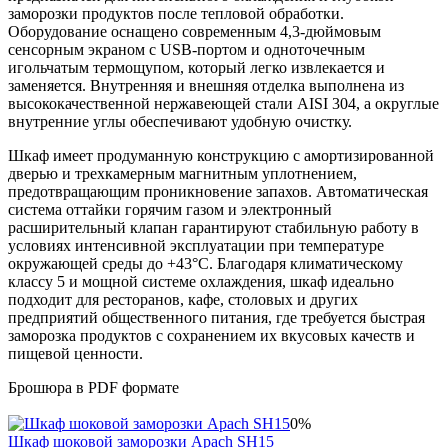
заморозки продуктов после тепловой обработки.
Оборудование оснащено современным 4,3-дюймовым
сенсорным экраном с USB-портом и одноточечным
игольчатым термощупом, который легко извлекается и
заменяется. Внутренняя и внешняя отделка выполнена из
высококачественной нержавеющей стали AISI 304, а округлые
внутренние углы обеспечивают удобную очистку.
Шкаф имеет продуманную конструкцию с амортизированной
дверью и трехкамерным магнитным уплотнением,
предотвращающим проникновение запахов. Автоматическая
система оттайки горячим газом и электронный
расширительный клапан гарантируют стабильную работу в
условиях интенсивной эксплуатации при температуре
окружающей среды до +43°C. Благодаря климатическому
классу 5 и мощной системе охлаждения, шкаф идеально
подходит для ресторанов, кафе, столовых и других
предприятий общественного питания, где требуется быстрая
заморозка продуктов с сохранением их вкусовых качеств и
пищевой ценности.
Брошюра в PDF формате
0%
Шкаф шоковой заморозки Apach SH15