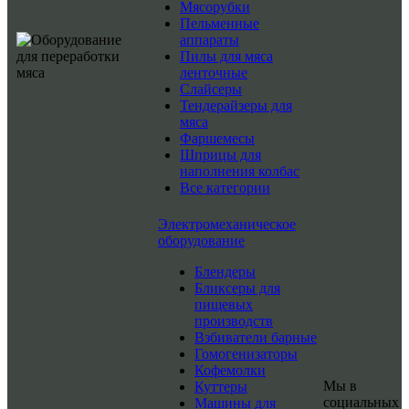
Мясорубки
Пельменные
аппараты
Пилы для мяса
ленточные
Слайсеры
Тендерайзеры для
мяса
Фаршемесы
Шприцы для
наполнения колбас
Все категории
Электромеханическое
оборудование
Блендеры
Бликсеры для
пищевых
производств
Взбиватели барные
Гомогенизаторы
Кофемолки
Мы в
Куттеры
социальных
Машины для