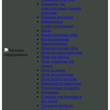
Аппараты для
приготовления горячих
напитков
Блинные аппараты
Вафельницы
профессиональные
Грили
Конвекционные печи
Котлы варочные
Макароноварки
Микроволновые печи
Печи высокоскоростные
Печи для пиццы
Печи дровяные для
пиццы
Печи подовые
Печи ротационные
Печи хоспер на углях
Поверхности жарочные
Пончиковые аппараты
Рисоварки
Станции для бургеров и
хот-догов
Тепловые витрины
Тепловые шкафы