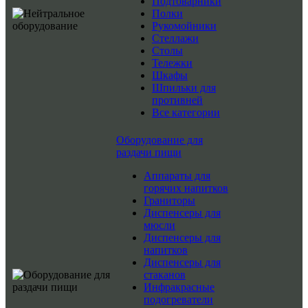
Подтоварники
Полки
Рукомойники
Стеллажи
Столы
Тележки
Шкафы
Шпильки для
противней
Все категории
Оборудование для
раздачи пищи
Аппараты для
горячих напитков
Граниторы
Диспенсеры для
мюсли
Диспенсеры для
напитков
Диспенсеры для
стаканов
Инфракрасные
подогреватели