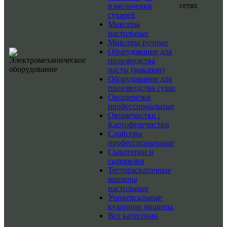
сетях
измельчения
сухарей
Миксеры
настольные
Миксеры ручные
Оборудование для
производства
пасты (макарон)
Оборудование для
производства суши
Овощерезки
профессиональные
Овощечистки /
Картофелечистки
Слайсеры
профессиональные
Сыротерки и
сырорезки
Тестораскаточные
машины
настольные
Универсальные
кухонные машины
Все категории