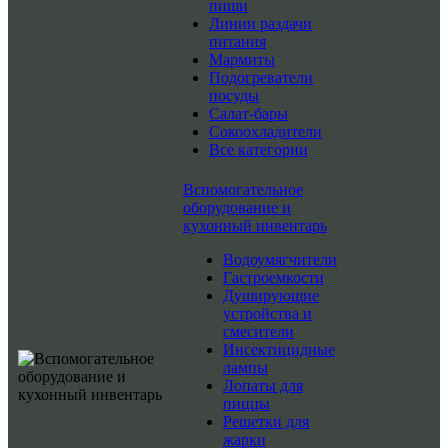
пищи
Линии раздачи
питания
Мармиты
Подогреватели
посуды
Салат-бары
Сокоохладители
Все категории
Вспомогательное
оборудование и
кухонный инвентарь
Водоумягчители
Гастроемкости
Душирующие
устройства и
смесители
Инсектицидные
лампы
Лопаты для
пиццы
Решетки для
жарки