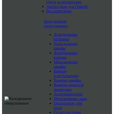
ухода за аппаратами
Аксессуары для iVario®
Все категории
Холодильное
оборудование
Холодильные
витрины
Холодильные
шкафы
Холодильные
камеры
Морозильные
шкафы
Барные
холодильники
Винные шкафы
Камеры шоковой
заморозки
Льдогенераторы
Морозильные лари
Охладители для
вина
Сплит-системы