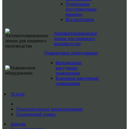
Туннельные
посудомоечные
машины
Все категории
Автоматизированные
линии для пищевого
производства
Упаковочное оборудование
Бескамерные
вакуумные
упаковщики
Камерные вакуумные
упаковщики
Услуги
Технологическое проектирование
Технический сервис
Бренды