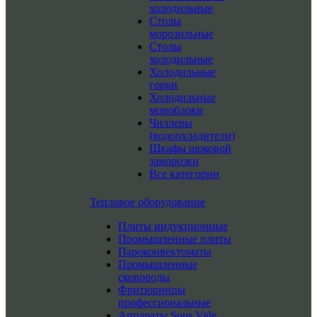
холодильные
Столы
морозильные
Столы
холодильные
Холодильные
горки
Холодильные
моноблоки
Чиллеры
(водоохладители)
Шкафы шоковой
заморозки
Все категории
Тепловое оборудование
Плиты индукционные
Промышленные плиты
Пароконвектоматы
Промышленные
сковороды
Фритюрницы
профессиональные
Аппараты Sous Vide