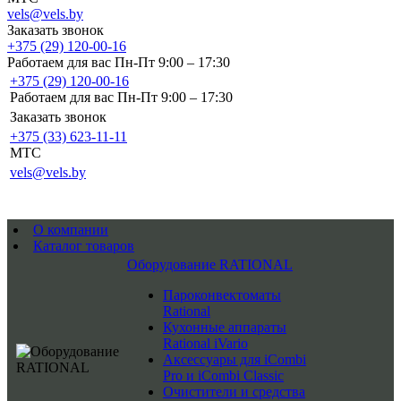
vels@vels.by
Заказать звонок
+375 (29) 120-00-16
Работаем для вас Пн-Пт 9:00 – 17:30
+375 (29) 120-00-16
Работаем для вас Пн-Пт 9:00 – 17:30
Заказать звонок
+375 (33) 623-11-11
MTC
vels@vels.by
О компании
Каталог товаров
Оборудование RATIONAL
Пароконвектоматы
Rational
Кухонные аппараты
Rational iVario
Аксессуары для iCombi
Pro и iCombi Classic
Очистители и средства