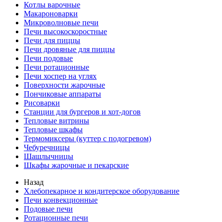
Котлы варочные
Макароноварки
Микроволновые печи
Печи высокоскоростные
Печи для пиццы
Печи дровяные для пиццы
Печи подовые
Печи ротационные
Печи хоспер на углях
Поверхности жарочные
Пончиковые аппараты
Рисоварки
Станции для бургеров и хот-догов
Тепловые витрины
Тепловые шкафы
Термомиксеры (куттер с подогревом)
Чебуречницы
Шашлычницы
Шкафы жарочные и пекарские
Назад
Хлебопекарное и кондитерское оборудование
Печи конвекционные
Подовые печи
Ротационные печи