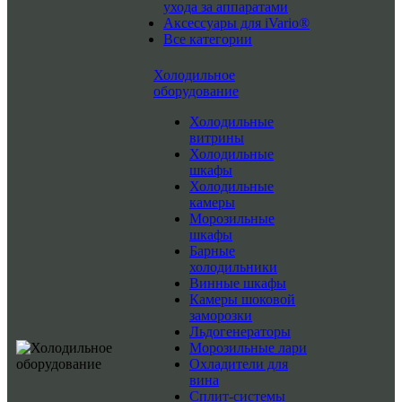
ухода за аппаратами
Аксессуары для iVario®
Все категории
Холодильное
оборудование
Холодильные
витрины
Холодильные
шкафы
Холодильные
камеры
Морозильные
шкафы
Барные
холодильники
Винные шкафы
Камеры шоковой
заморозки
Льдогенераторы
Морозильные лари
Охладители для
вина
Сплит-системы