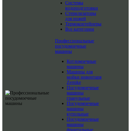
Системы
водоподготовки
Стерилизаторы
для ножей
Термоконтейнеры
Все категории
Профессиональные
посудомоечные
машины
Котломоечные
машины
Машины для
мойки инвентаря
Zernike
Посудомоечные
машины
гранульные
Посудомоечные
машины
купольные
Посудомоечные
машины
фронтальные