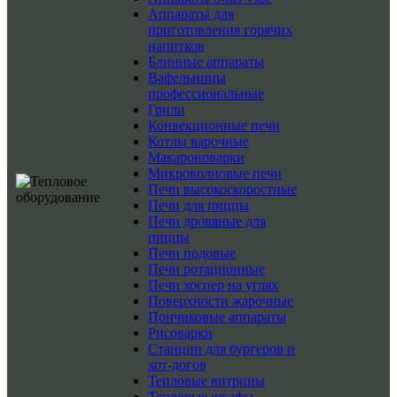
Аппараты для
приготовления горячих
напитков
Блинные аппараты
Вафельницы
профессиональные
Грили
Конвекционные печи
Котлы варочные
Макароноварки
Микроволновые печи
Печи высокоскоростные
Печи для пиццы
Печи дровяные для
пиццы
Печи подовые
Печи ротационные
Печи хоспер на углях
Поверхности жарочные
Пончиковые аппараты
Рисоварки
Станции для бургеров и
хот-догов
Тепловые витрины
Тепловые шкафы