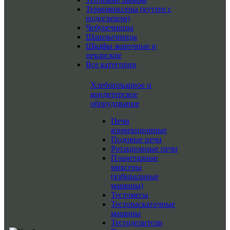
Термомиксеры (куттер с
подогревом)
Чебуречницы
Шашлычницы
Шкафы жарочные и
пекарские
Все категории
Хлебопекарное и
кондитерское
оборудование
Печи
конвекционные
Подовые печи
Ротационные печи
Планетарные
миксеры
(взбивальные
машины)
Тестомесы
Тестораскаточные
машины
Тестоделители