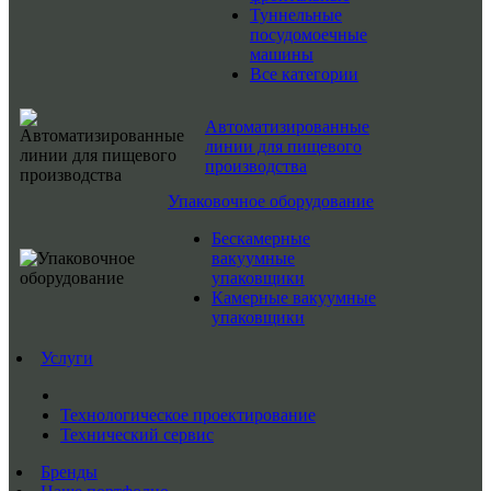
Туннельные
посудомоечные
машины
Все категории
Автоматизированные
линии для пищевого
производства
Упаковочное оборудование
Бескамерные
вакуумные
упаковщики
Камерные вакуумные
упаковщики
Услуги
Технологическое проектирование
Технический сервис
Бренды