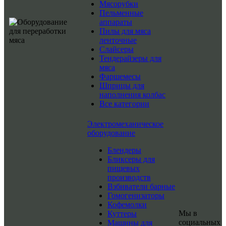
Мясорубки
Пельменные
аппараты
Пилы для мяса
ленточные
Слайсеры
Тендерайзеры для
мяса
Фаршемесы
Шприцы для
наполнения колбас
Все категории
Электромеханическое
оборудование
Блендеры
Бликсеры для
пищевых
производств
Взбиватели барные
Гомогенизаторы
Кофемолки
Мы в
Куттеры
социальных
Машины для