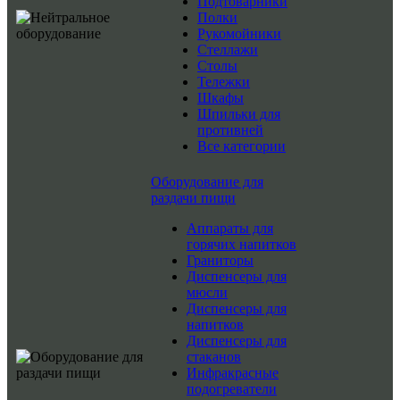
Подтоварники
Полки
Рукомойники
Стеллажи
Столы
Тележки
Шкафы
Шпильки для
противней
Все категории
Оборудование для
раздачи пищи
Аппараты для
горячих напитков
Граниторы
Диспенсеры для
мюсли
Диспенсеры для
напитков
Диспенсеры для
стаканов
Инфракрасные
подогреватели