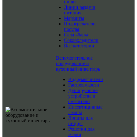
пищи
Линии раздачи
питания
Мармиты
Подогреватели
посуды
Салат-бары
Сокоохладители
Все категории
Вспомогательное
оборудование и
кухонный инвентарь
Водоумягчители
Гастроемкости
Душирующие
устройства и
смесители
Инсектицидные
лампы
Лопаты для
пиццы
Решетки для
жарки