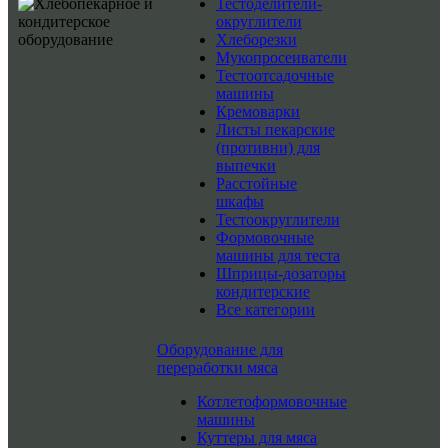
Тестоделители-
округлители
Хлеборезки
Мукопросеиватели
Тестоотсадочные
машины
Кремоварки
Листы пекарские
(противни) для
выпечки
Расстойные
шкафы
Тестоокруглители
Формовочные
машины для теста
Шприцы-дозаторы
кондитерские
Все категории
Оборудование для
переработки мяса
Котлетоформовочные
машины
Куттеры для мяса