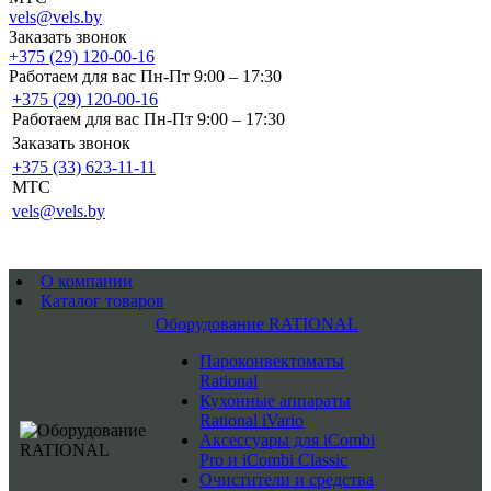
vels@vels.by
Заказать звонок
+375 (29) 120-00-16
Работаем для вас Пн-Пт 9:00 – 17:30
+375 (29) 120-00-16
Работаем для вас Пн-Пт 9:00 – 17:30
Заказать звонок
+375 (33) 623-11-11
MTC
vels@vels.by
О компании
Каталог товаров
Оборудование RATIONAL
Пароконвектоматы
Rational
Кухонные аппараты
Rational iVario
Аксессуары для iCombi
Pro и iCombi Classic
Очистители и средства