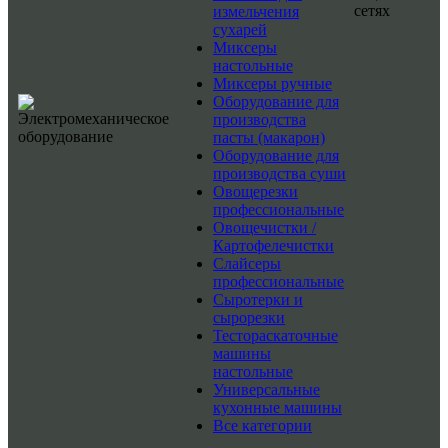
сетях
измельчения
сухарей
Миксеры
настольные
Миксеры ручные
Оборудование для
производства
пасты (макарон)
Оборудование для
производства суши
Овощерезки
профессиональные
Овощечистки /
Картофелечистки
Слайсеры
профессиональные
Сыротерки и
сырорезки
Тестораскаточные
машины
настольные
Универсальные
кухонные машины
Все категории