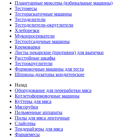
Планетарные миксеры (взбивальные машины)
Тестомесы
Тестораскаточные машины
Тестоделители
Тестоделители-округлители
Хлеборезки
Мукопросеиватели
Тестоотсадочные машины
Кремоварки
Листы пекарские (противни) для выпечки
Расстойные шкафы
Тестоокруглители
Формовочные машины для теста
Шприцы-дозаторы кондитерские
Назад
Оборудование для переработки мяса
Котлетоформовочные машины
Куттеры для мяса
Мясорубки
Пельменные аппараты
Пилы для мяса ленточные
Слайсеры
Тендерайзеры для мяса
Фаршемесы