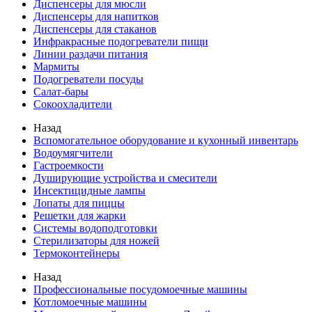
Диспенсеры для мюсли
Диспенсеры для напитков
Диспенсеры для стаканов
Инфракрасные подогреватели пищи
Линии раздачи питания
Мармиты
Подогреватели посуды
Салат-бары
Сокоохладители
Назад
Вспомогательное оборудование и кухонный инвентарь
Водоумягчители
Гастроемкости
Душирующие устройства и смесители
Инсектицидные лампы
Лопаты для пиццы
Решетки для жарки
Системы водоподготовки
Стерилизаторы для ножей
Термоконтейнеры
Назад
Профессиональные посудомоечные машины
Котломоечные машины