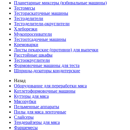
Планетарные миксеры (взбивальные машины)
Тестомесы
Тестораскаточные машины
Тестоделители
Тестоделители-округлители
Хлеборезки
Мукопросеиватели
Тестоотсадочные машины
Кремоварки
Листы пекарские (противни) для выпечки
Расстойные шкафы
Тестоокруглители
Формовочные машины для теста
Шприцы-дозаторы кондитерские
Назад
Оборудование для переработки мяса
Котлетоформовочные машины
Куттеры для мяса
Мясорубки
Пельменные аппараты
Пилы для мяса ленточные
Слайсеры
Тендерайзеры для мяса
Фаршемесы