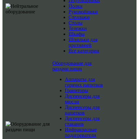
Подтоварники
Полки
Рукомойники
Стеллажи
Столы
Тележки
Шкафы
Шпильки для
противней
Все категории
Оборудование для
раздачи пищи
Аппараты для
горячих напитков
Граниторы
Диспенсеры для
мюсли
Диспенсеры для
напитков
Диспенсеры для
стаканов
Инфракрасные
подогреватели