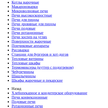
Котлы варочные
Макароноварки
Микроволновые печи
Печи высокоскоростные
Печи для пиццы
Печи дровяные для пиццы
Печи подовые
Печи ротационные
Печи хоспер на углях
Поверхности жарочные
Пончиковые аппараты
Рисоварки
Станции для бургеров и хот-догов
Тепловые витрины
Тепловые шкафы
Термомиксеры (куттер с подогревом)
Чебуречницы
Шашлычницы
Шкафы жарочные и пекарские
Назад
Хлебопекарное и кондитерское оборудование
Печи конвекционные
Подовые печи
Ротационные печи