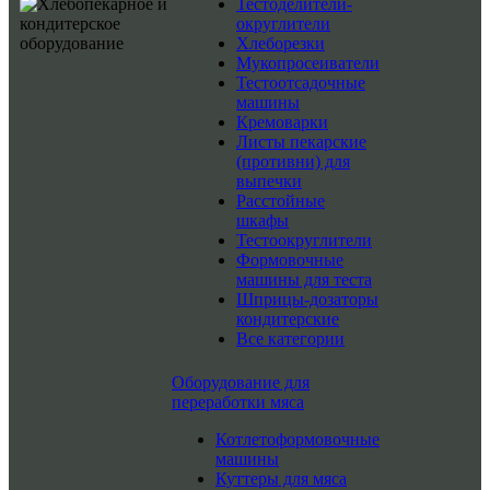
Тестоделители-
округлители
Хлеборезки
Мукопросеиватели
Тестоотсадочные
машины
Кремоварки
Листы пекарские
(противни) для
выпечки
Расстойные
шкафы
Тестоокруглители
Формовочные
машины для теста
Шприцы-дозаторы
кондитерские
Все категории
Оборудование для
переработки мяса
Котлетоформовочные
машины
Куттеры для мяса