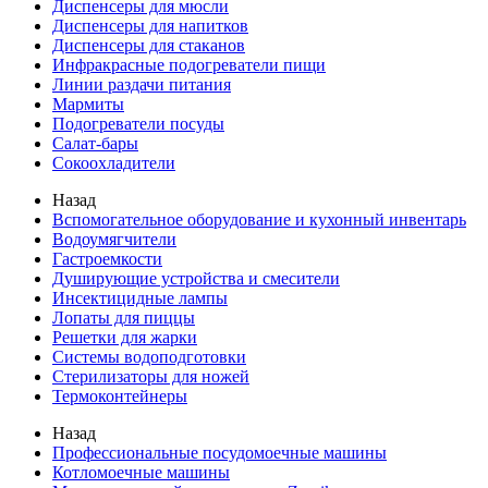
Диспенсеры для мюсли
Диспенсеры для напитков
Диспенсеры для стаканов
Инфракрасные подогреватели пищи
Линии раздачи питания
Мармиты
Подогреватели посуды
Салат-бары
Сокоохладители
Назад
Вспомогательное оборудование и кухонный инвентарь
Водоумягчители
Гастроемкости
Душирующие устройства и смесители
Инсектицидные лампы
Лопаты для пиццы
Решетки для жарки
Системы водоподготовки
Стерилизаторы для ножей
Термоконтейнеры
Назад
Профессиональные посудомоечные машины
Котломоечные машины