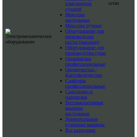
сетях
измельчения
сухарей
Миксеры
настольные
Миксеры ручные
Оборудование для
производства
пасты (макарон)
Оборудование для
производства суши
Овощерезки
профессиональные
Овощечистки /
Картофелечистки
Слайсеры
профессиональные
Сыротерки и
сырорезки
Тестораскаточные
машины
настольные
Универсальные
кухонные машины
Все категории