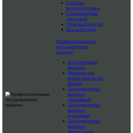
Системы
водоподготовки
Стерилизаторы
для ножей
Термоконтейнеры
Все категории
Профессиональные
посудомоечные
машины
Котломоечные
машины
Машины для
мойки инвентаря
Zernike
Посудомоечные
машины
гранульные
Посудомоечные
машины
купольные
Посудомоечные
машины
фронтальные