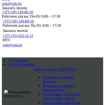
vels@vels.by
Заказать звонок
+375 (29) 120-00-16
Работаем для вас Пн-Пт 9:00 – 17:30
+375 (29) 120-00-16
Работаем для вас Пн-Пт 9:00 – 17:30
Заказать звонок
+375 (33) 623-11-11
MTC
vels@vels.by
О компании
Каталог товаров
Оборудование RATIONAL
Пароконвектоматы
Rational
Кухонные аппараты
Rational iVario
Аксессуары для iCombi
Pro и iCombi Classic
Очистители и средства