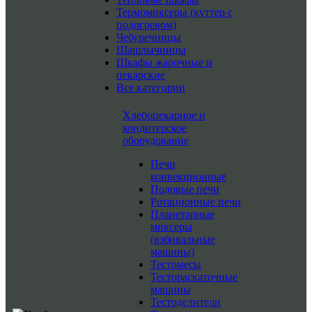
Термомиксеры (куттер с
подогревом)
Чебуречницы
Шашлычницы
Шкафы жарочные и
пекарские
Все категории
Хлебопекарное и
кондитерское
оборудование
Печи
конвекционные
Подовые печи
Ротационные печи
Планетарные
миксеры
(взбивальные
машины)
Тестомесы
Тестораскаточные
машины
Тестоделители