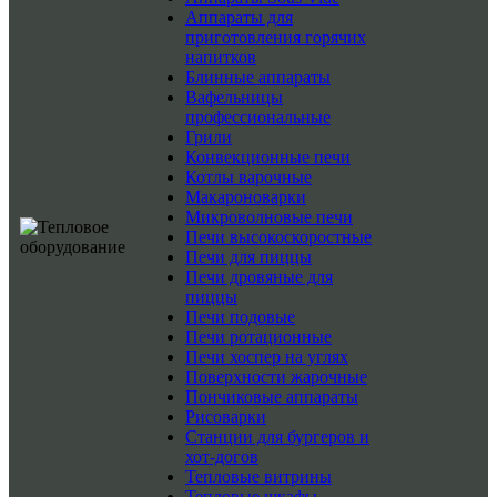
Аппараты для
приготовления горячих
напитков
Блинные аппараты
Вафельницы
профессиональные
Грили
Конвекционные печи
Котлы варочные
Макароноварки
Микроволновые печи
Печи высокоскоростные
Печи для пиццы
Печи дровяные для
пиццы
Печи подовые
Печи ротационные
Печи хоспер на углях
Поверхности жарочные
Пончиковые аппараты
Рисоварки
Станции для бургеров и
хот-догов
Тепловые витрины
Тепловые шкафы