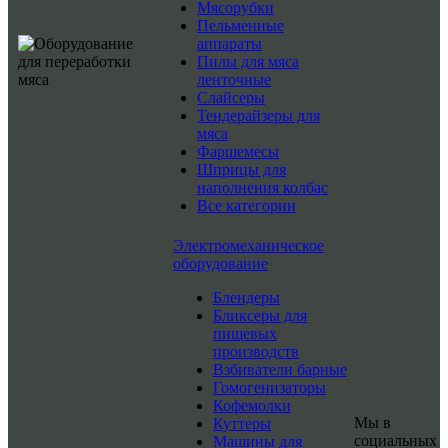
Мясорубки
Пельменные
аппараты
Пилы для мяса
ленточные
Слайсеры
Тендерайзеры для
мяса
Фаршемесы
Шприцы для
наполнения колбас
Все категории
Электромеханическое
оборудование
Блендеры
Бликсеры для
пищевых
производств
Взбиватели барные
Гомогенизаторы
Кофемолки
Мы в
Куттеры
социальных
Машины для