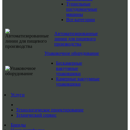
Туннельные
посудомоечные
машины
Все категории
Автоматизированные
линии для пищевого
производства
Упаковочное оборудование
Бескамерные
вакуумные
упаковщики
Камерные вакуумные
упаковщики
Услуги
Технологическое проектирование
Технический сервис
Бренды