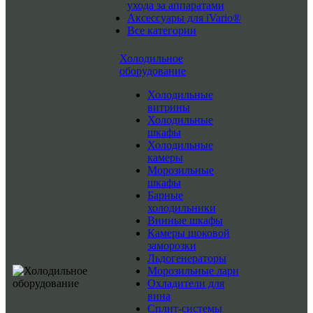
ухода за аппаратами
Аксессуары для iVario®
Все категории
Холодильное
оборудование
Холодильные
витрины
Холодильные
шкафы
Холодильные
камеры
Морозильные
шкафы
Барные
холодильники
Винные шкафы
Камеры шоковой
заморозки
Льдогенераторы
Морозильные лари
Охладители для
вина
Сплит-системы