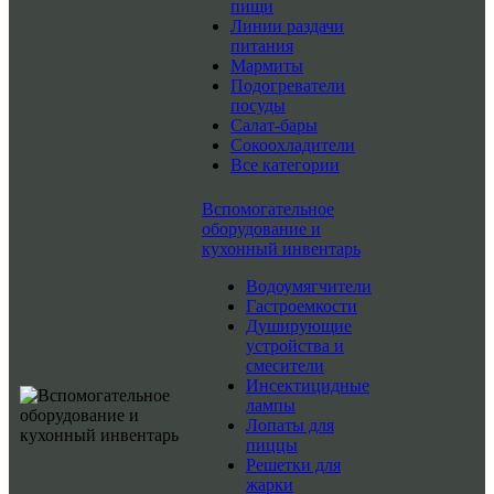
пищи
Линии раздачи
питания
Мармиты
Подогреватели
посуды
Салат-бары
Сокоохладители
Все категории
Вспомогательное
оборудование и
кухонный инвентарь
Водоумягчители
Гастроемкости
Душирующие
устройства и
смесители
Инсектицидные
лампы
Лопаты для
пиццы
Решетки для
жарки