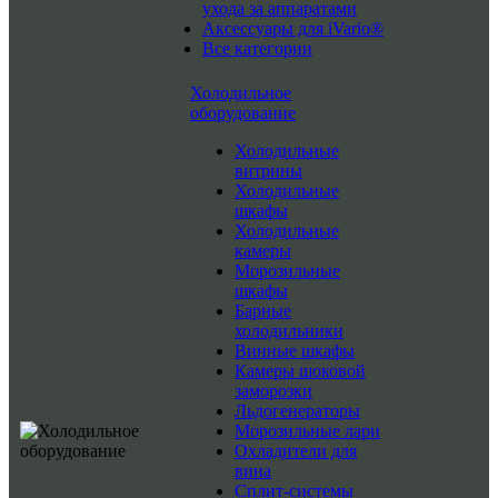
ухода за аппаратами
Аксессуары для iVario®
Все категории
Холодильное
оборудование
Холодильные
витрины
Холодильные
шкафы
Холодильные
камеры
Морозильные
шкафы
Барные
холодильники
Винные шкафы
Камеры шоковой
заморозки
Льдогенераторы
Морозильные лари
Охладители для
вина
Сплит-системы