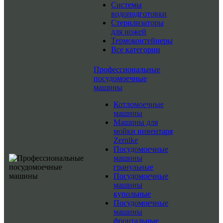
Системы
водоподготовки
Стерилизаторы
для ножей
Термоконтейнеры
Все категории
Профессиональные
посудомоечные
машины
Котломоечные
машины
Машины для
мойки инвентаря
Zernike
Посудомоечные
машины
гранульные
Посудомоечные
машины
купольные
Посудомоечные
машины
фронтальные