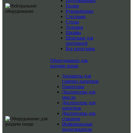
Подтоварники
Полки
Рукомойники
Стеллажи
Столы
Тележки
Шкафы
Шпильки для
противней
Все категории
Оборудование для
раздачи пищи
Аппараты для
горячих напитков
Граниторы
Диспенсеры для
мюсли
Диспенсеры для
напитков
Диспенсеры для
стаканов
Инфракрасные
подогреватели