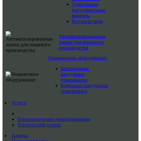
Туннельные
посудомоечные
машины
Все категории
Автоматизированные
линии для пищевого
производства
Упаковочное оборудование
Бескамерные
вакуумные
упаковщики
Камерные вакуумные
упаковщики
Услуги
Технологическое проектирование
Технический сервис
Бренды