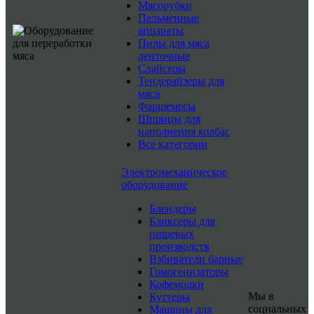
Мясорубки
Пельменные
аппараты
Пилы для мяса
ленточные
Слайсеры
Тендерайзеры для
мяса
Фаршемесы
Шприцы для
наполнения колбас
Все категории
Электромеханическое
оборудование
Блендеры
Бликсеры для
пищевых
производств
Взбиватели барные
Гомогенизаторы
Кофемолки
Мы в
Куттеры
социальных
Машины для