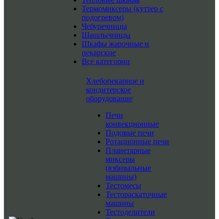
Термомиксеры (куттер с
подогревом)
Чебуречницы
Шашлычницы
Шкафы жарочные и
пекарские
Все категории
Хлебопекарное и
кондитерское
оборудование
Печи
конвекционные
Подовые печи
Ротационные печи
Планетарные
миксеры
(взбивальные
машины)
Тестомесы
Тестораскаточные
машины
Тестоделители