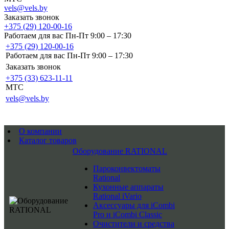
vels@vels.by
Заказать звонок
+375 (29) 120-00-16
Работаем для вас Пн-Пт 9:00 – 17:30
+375 (29) 120-00-16
Работаем для вас Пн-Пт 9:00 – 17:30
Заказать звонок
+375 (33) 623-11-11
MTC
vels@vels.by
О компании
Каталог товаров
Оборудование RATIONAL
Пароконвектоматы
Rational
Кухонные аппараты
Rational iVario
Аксессуары для iCombi
Pro и iCombi Classic
Очистители и средства