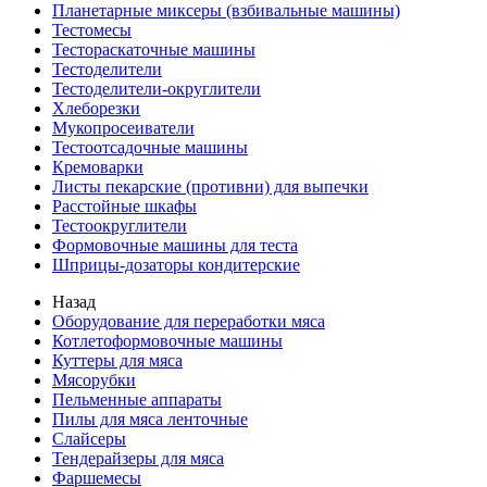
Планетарные миксеры (взбивальные машины)
Тестомесы
Тестораскаточные машины
Тестоделители
Тестоделители-округлители
Хлеборезки
Мукопросеиватели
Тестоотсадочные машины
Кремоварки
Листы пекарские (противни) для выпечки
Расстойные шкафы
Тестоокруглители
Формовочные машины для теста
Шприцы-дозаторы кондитерские
Назад
Оборудование для переработки мяса
Котлетоформовочные машины
Куттеры для мяса
Мясорубки
Пельменные аппараты
Пилы для мяса ленточные
Слайсеры
Тендерайзеры для мяса
Фаршемесы