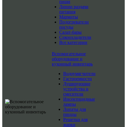
пищи
Линии раздачи
питания
Мармиты
Подогреватели
посуды
Салат-бары
Сокоохладители
Все категории
Вспомогательное
оборудование и
кухонный инвентарь
Водоумягчители
Гастроемкости
Душирующие
устройства и
смесители
Инсектицидные
лампы
Лопаты для
пиццы
Решетки для
жарки