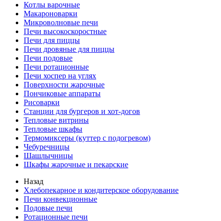
Котлы варочные
Макароноварки
Микроволновые печи
Печи высокоскоростные
Печи для пиццы
Печи дровяные для пиццы
Печи подовые
Печи ротационные
Печи хоспер на углях
Поверхности жарочные
Пончиковые аппараты
Рисоварки
Станции для бургеров и хот-догов
Тепловые витрины
Тепловые шкафы
Термомиксеры (куттер с подогревом)
Чебуречницы
Шашлычницы
Шкафы жарочные и пекарские
Назад
Хлебопекарное и кондитерское оборудование
Печи конвекционные
Подовые печи
Ротационные печи