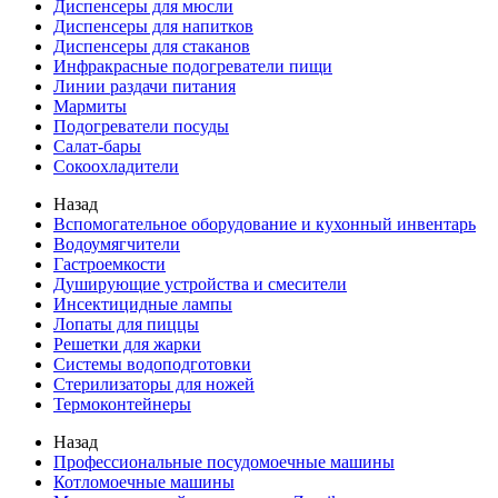
Диспенсеры для мюсли
Диспенсеры для напитков
Диспенсеры для стаканов
Инфракрасные подогреватели пищи
Линии раздачи питания
Мармиты
Подогреватели посуды
Салат-бары
Сокоохладители
Назад
Вспомогательное оборудование и кухонный инвентарь
Водоумягчители
Гастроемкости
Душирующие устройства и смесители
Инсектицидные лампы
Лопаты для пиццы
Решетки для жарки
Системы водоподготовки
Стерилизаторы для ножей
Термоконтейнеры
Назад
Профессиональные посудомоечные машины
Котломоечные машины