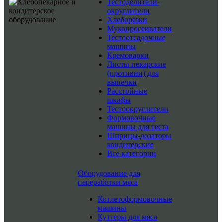
Тестоделители-
округлители
Хлеборезки
Мукопросеиватели
Тестоотсадочные
машины
Кремоварки
Листы пекарские
(противни) для
выпечки
Расстойные
шкафы
Тестоокруглители
Формовочные
машины для теста
Шприцы-дозаторы
кондитерские
Все категории
Оборудование для
переработки мяса
Котлетоформовочные
машины
Куттеры для мяса