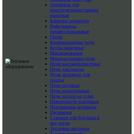
Аппараты для
приготовления горячих
напитков
Блинные аппараты
Вафельницы
профессиональные
Грили
Конвекционные печи
Котлы варочные
Макароноварки
Микроволновые печи
Печи высокоскоростные
Печи для пиццы
Печи дровяные для
пиццы
Печи подовые
Печи ротационные
Печи хоспер на углях
Поверхности жарочные
Пончиковые аппараты
Рисоварки
Станции для бургеров и
хот-догов
Тепловые витрины
Тепловые шкафы