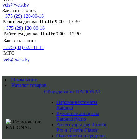
vels@vels.by
Заказать звонок
+375 (29) 120-00-16
Работаем для вас Пн-Пт 9:00 – 17:30
+375 (29) 120-00-16
Работаем для вас Пн-Пт 9:00 – 17:30
Заказать звонок
+375 (33) 623-11-11
MTC
vels@vels.by
О компании
Каталог товаров
Оборудование RATIONAL
Пароконвектоматы
Rational
Кухонные аппараты
Rational iVario
Аксессуары для iCombi
Pro и iCombi Classic
Очистители и средства