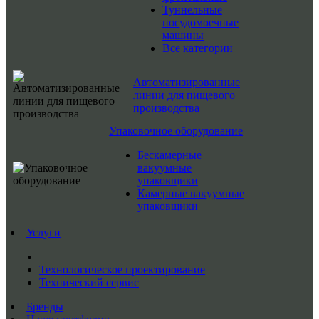
Туннельные
посудомоечные
машины
Все категории
Автоматизированные
линии для пищевого
производства
Упаковочное оборудование
Бескамерные
вакуумные
упаковщики
Камерные вакуумные
упаковщики
Услуги
Технологическое проектирование
Технический сервис
Бренды