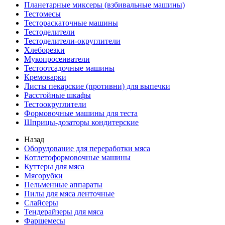
Планетарные миксеры (взбивальные машины)
Тестомесы
Тестораскаточные машины
Тестоделители
Тестоделители-округлители
Хлеборезки
Мукопросеиватели
Тестоотсадочные машины
Кремоварки
Листы пекарские (противни) для выпечки
Расстойные шкафы
Тестоокруглители
Формовочные машины для теста
Шприцы-дозаторы кондитерские
Назад
Оборудование для переработки мяса
Котлетоформовочные машины
Куттеры для мяса
Мясорубки
Пельменные аппараты
Пилы для мяса ленточные
Слайсеры
Тендерайзеры для мяса
Фаршемесы