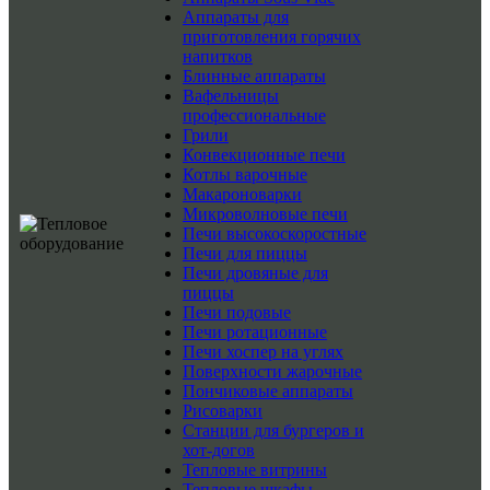
Аппараты для
приготовления горячих
напитков
Блинные аппараты
Вафельницы
профессиональные
Грили
Конвекционные печи
Котлы варочные
Макароноварки
Микроволновые печи
Печи высокоскоростные
Печи для пиццы
Печи дровяные для
пиццы
Печи подовые
Печи ротационные
Печи хоспер на углях
Поверхности жарочные
Пончиковые аппараты
Рисоварки
Станции для бургеров и
хот-догов
Тепловые витрины
Тепловые шкафы