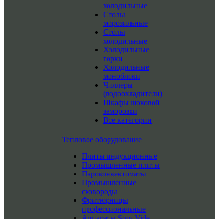
холодильные
Столы
морозильные
Столы
холодильные
Холодильные
горки
Холодильные
моноблоки
Чиллеры
(водоохладители)
Шкафы шоковой
заморозки
Все категории
Тепловое оборудование
Плиты индукционные
Промышленные плиты
Пароконвектоматы
Промышленные
сковороды
Фритюрницы
профессиональные
Аппараты Sous Vide