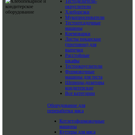
Тестоделители-
округлители
Хлеборезки
Мукопросеиватели
Тестоотсадочные
машины
Кремоварки
Листы пекарские
(противни) для
выпечки
Расстойные
шкафы
Тестоокруглители
Формовочные
машины для теста
Шприцы-дозаторы
кондитерские
Все категории
Оборудование для
переработки мяса
Котлетоформовочные
машины
Куттеры для мяса