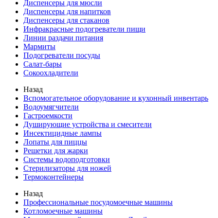
Диспенсеры для мюсли
Диспенсеры для напитков
Диспенсеры для стаканов
Инфракрасные подогреватели пищи
Линии раздачи питания
Мармиты
Подогреватели посуды
Салат-бары
Сокоохладители
Назад
Вспомогательное оборудование и кухонный инвентарь
Водоумягчители
Гастроемкости
Душирующие устройства и смесители
Инсектицидные лампы
Лопаты для пиццы
Решетки для жарки
Системы водоподготовки
Стерилизаторы для ножей
Термоконтейнеры
Назад
Профессиональные посудомоечные машины
Котломоечные машины