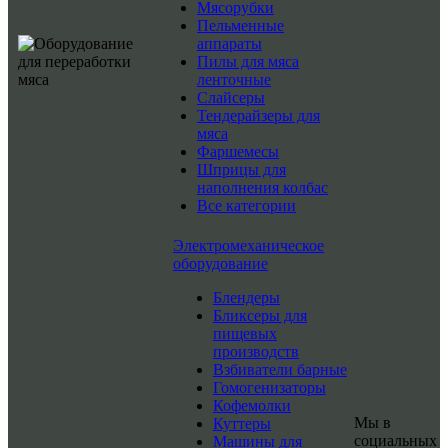
Мясорубки
Пельменные
аппараты
Пилы для мяса
ленточные
Слайсеры
Тендерайзеры для
мяса
Фаршемесы
Шприцы для
наполнения колбас
Все категории
Электромеханическое
оборудование
Блендеры
Бликсеры для
пищевых
производств
Взбиватели барные
Гомогенизаторы
Кофемолки
Мы в
Куттеры
социальных
Машины для