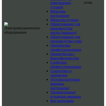
сетях
измельчения
сухарей
Миксеры
настольные
Миксеры ручные
Оборудование для
производства
пасты (макарон)
Оборудование для
производства суши
Овощерезки
профессиональные
Овощечистки /
Картофелечистки
Слайсеры
профессиональные
Сыротерки и
сырорезки
Тестораскаточные
машины
настольные
Универсальные
кухонные машины
Все категории