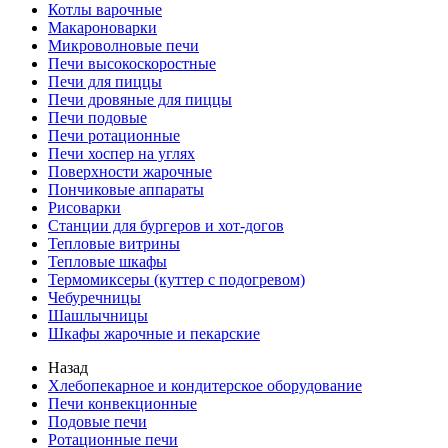
Котлы варочные
Макароноварки
Микроволновые печи
Печи высокоскоростные
Печи для пиццы
Печи дровяные для пиццы
Печи подовые
Печи ротационные
Печи хоспер на углях
Поверхности жарочные
Пончиковые аппараты
Рисоварки
Станции для бургеров и хот-догов
Тепловые витрины
Тепловые шкафы
Термомиксеры (куттер с подогревом)
Чебуречницы
Шашлычницы
Шкафы жарочные и пекарские
Назад
Хлебопекарное и кондитерское оборудование
Печи конвекционные
Подовые печи
Ротационные печи