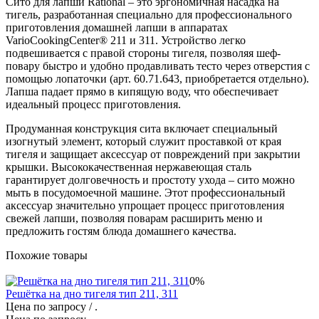
Сито для лапши Rational – это эргономичная насадка на
тигель, разработанная специально для профессионального
приготовления домашней лапши в аппаратах
VarioCookingCenter® 211 и 311. Устройство легко
подвешивается с правой стороны тигеля, позволяя шеф-
повару быстро и удобно продавливать тесто через отверстия с
помощью лопаточки (арт. 60.71.643, приобретается отдельно).
Лапша падает прямо в кипящую воду, что обеспечивает
идеальный процесс приготовления.
Продуманная конструкция сита включает специальный
изогнутый элемент, который служит проставкой от края
тигеля и защищает аксессуар от повреждений при закрытии
крышки. Высококачественная нержавеющая сталь
гарантирует долговечность и простоту ухода – сито можно
мыть в посудомоечной машине. Этот профессиональный
аксессуар значительно упрощает процесс приготовления
свежей лапши, позволяя поварам расширить меню и
предложить гостям блюда домашнего качества.
Похожие товары
0%
Решётка на дно тигеля тип 211, 311
Цена по запросу
/ .