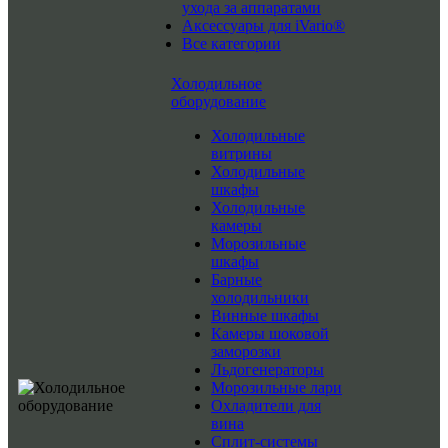
ухода за аппаратами
Аксессуары для iVario®
Все категории
Холодильное
оборудование
Холодильные
витрины
Холодильные
шкафы
Холодильные
камеры
Морозильные
шкафы
Барные
холодильники
Винные шкафы
Камеры шоковой
заморозки
Льдогенераторы
Морозильные лари
Охладители для
вина
Сплит-системы