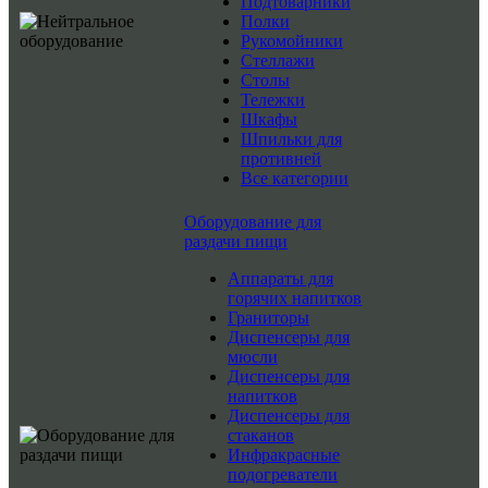
Подтоварники
Полки
Рукомойники
Стеллажи
Столы
Тележки
Шкафы
Шпильки для
противней
Все категории
Оборудование для
раздачи пищи
Аппараты для
горячих напитков
Граниторы
Диспенсеры для
мюсли
Диспенсеры для
напитков
Диспенсеры для
стаканов
Инфракрасные
подогреватели