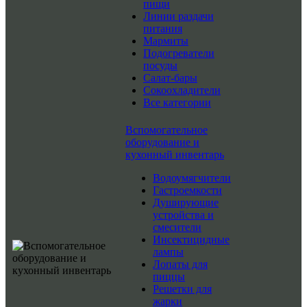
пищи
Линии раздачи
питания
Мармиты
Подогреватели
посуды
Салат-бары
Сокоохладители
Все категории
Вспомогательное
оборудование и
кухонный инвентарь
Водоумягчители
Гастроемкости
Душирующие
устройства и
смесители
Инсектицидные
лампы
Лопаты для
пиццы
Решетки для
жарки