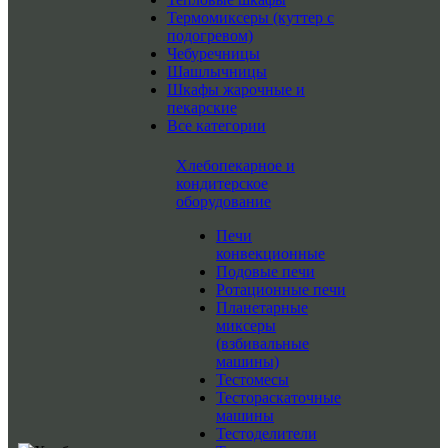
Термомиксеры (куттер с
подогревом)
Чебуречницы
Шашлычницы
Шкафы жарочные и
пекарские
Все категории
Хлебопекарное и
кондитерское
оборудование
Печи
конвекционные
Подовые печи
Ротационные печи
Планетарные
миксеры
(взбивальные
машины)
Тестомесы
Тестораскаточные
машины
Тестоделители