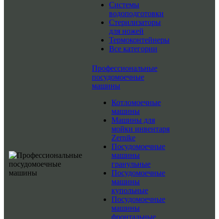
Системы
водоподготовки
Стерилизаторы
для ножей
Термоконтейнеры
Все категории
Профессиональные
посудомоечные
машины
Котломоечные
машины
Машины для
мойки инвентаря
Zernike
Посудомоечные
машины
гранульные
Посудомоечные
машины
купольные
Посудомоечные
машины
фронтальные