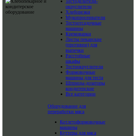
Тестоделители-
округлители
Хлеборезки
Мукопросеиватели
Тестоотсадочные
машины
Кремоварки
Листы пекарские
(противни) для
выпечки
Расстойные
шкафы
Тестоокруглители
Формовочные
машины для теста
Шприцы-дозаторы
кондитерские
Все категории
Оборудование для
переработки мяса
Котлетоформовочные
машины
Куттеры для мяса