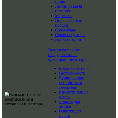
пищи
Линии раздачи
питания
Мармиты
Подогреватели
посуды
Салат-бары
Сокоохладители
Все категории
Вспомогательное
оборудование и
кухонный инвентарь
Водоумягчители
Гастроемкости
Душирующие
устройства и
смесители
Инсектицидные
лампы
Лопаты для
пиццы
Решетки для
жарки