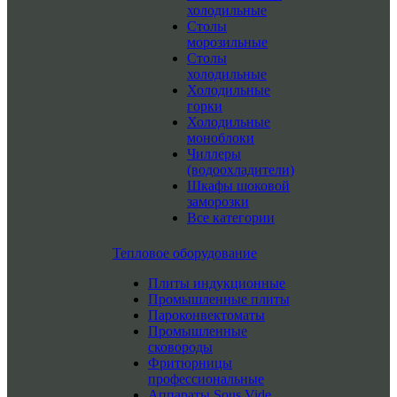
холодильные
Столы
морозильные
Столы
холодильные
Холодильные
горки
Холодильные
моноблоки
Чиллеры
(водоохладители)
Шкафы шоковой
заморозки
Все категории
Тепловое оборудование
Плиты индукционные
Промышленные плиты
Пароконвектоматы
Промышленные
сковороды
Фритюрницы
профессиональные
Аппараты Sous Vide