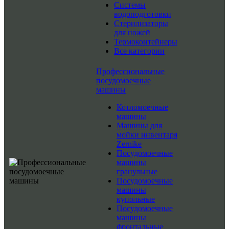
Системы
водоподготовки
Стерилизаторы
для ножей
Термоконтейнеры
Все категории
Профессиональные
посудомоечные
машины
Котломоечные
машины
Машины для
мойки инвентаря
Zernike
Посудомоечные
машины
гранульные
Посудомоечные
машины
купольные
Посудомоечные
машины
фронтальные