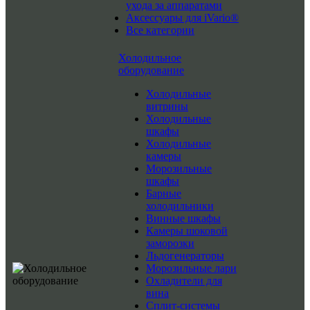
ухода за аппаратами
Аксессуары для iVario®
Все категории
Холодильное
оборудование
Холодильные
витрины
Холодильные
шкафы
Холодильные
камеры
Морозильные
шкафы
Барные
холодильники
Винные шкафы
Камеры шоковой
заморозки
Льдогенераторы
Морозильные лари
Охладители для
вина
Сплит-системы