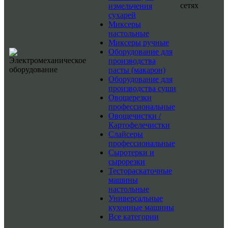
сетях
измельчения
сухарей
Миксеры
настольные
Миксеры ручные
Оборудование для
производства
пасты (макарон)
Оборудование для
производства суши
Овощерезки
профессиональные
Овощечистки /
Картофелечистки
Слайсеры
профессиональные
Сыротерки и
сырорезки
Тестораскаточные
машины
настольные
Универсальные
кухонные машины
Все категории