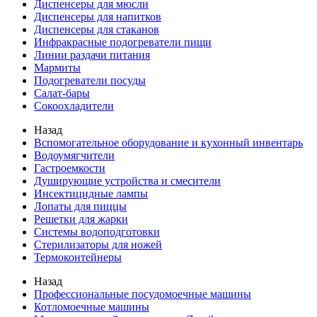
Диспенсеры для мюсли
Диспенсеры для напитков
Диспенсеры для стаканов
Инфракрасные подогреватели пищи
Линии раздачи питания
Мармиты
Подогреватели посуды
Салат-бары
Сокоохладители
Назад
Вспомогательное оборудование и кухонный инвентарь
Водоумягчители
Гастроемкости
Душирующие устройства и смесители
Инсектицидные лампы
Лопаты для пиццы
Решетки для жарки
Системы водоподготовки
Стерилизаторы для ножей
Термоконтейнеры
Назад
Профессиональные посудомоечные машины
Котломоечные машины