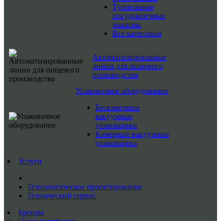
Туннельные
посудомоечные
машины
Все категории
Автоматизированные
линии для пищевого
производства
Упаковочное оборудование
Бескамерные
вакуумные
упаковщики
Камерные вакуумные
упаковщики
Услуги
Технологическое проектирование
Технический сервис
Бренды