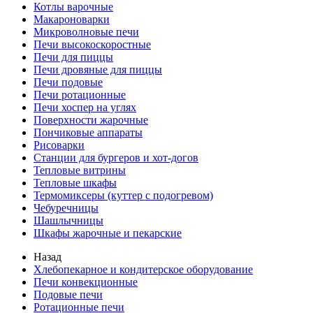
Котлы варочные
Макароноварки
Микроволновые печи
Печи высокоскоростные
Печи для пиццы
Печи дровяные для пиццы
Печи подовые
Печи ротационные
Печи хоспер на углях
Поверхности жарочные
Пончиковые аппараты
Рисоварки
Станции для бургеров и хот-догов
Тепловые витрины
Тепловые шкафы
Термомиксеры (куттер с подогревом)
Чебуречницы
Шашлычницы
Шкафы жарочные и пекарские
Назад
Хлебопекарное и кондитерское оборудование
Печи конвекционные
Подовые печи
Ротационные печи