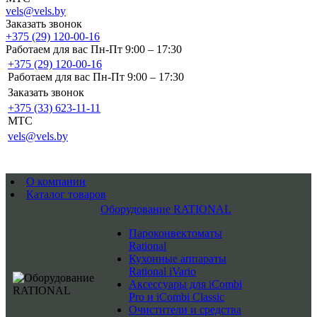
vels@vels.by
Заказать звонок
+375 (29) 120-00-16
Работаем для вас Пн-Пт 9:00 – 17:30
+375 (29) 120-00-16
Работаем для вас Пн-Пт 9:00 – 17:30
Заказать звонок
+375 (33) 623-11-11
MTC
vels@vels.by
О компании
Каталог товаров
Оборудование RATIONAL
Пароконвектоматы
Rational
Кухонные аппараты
Rational iVario
Аксессуары для iCombi
Pro и iCombi Classic
Очистители и средства