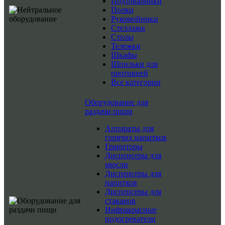
Подтоварники
Полки
Рукомойники
Стеллажи
Столы
Тележки
Шкафы
Шпильки для
противней
Все категории
Оборудование для
раздачи пищи
Аппараты для
горячих напитков
Граниторы
Диспенсеры для
мюсли
Диспенсеры для
напитков
Диспенсеры для
стаканов
Инфракрасные
подогреватели