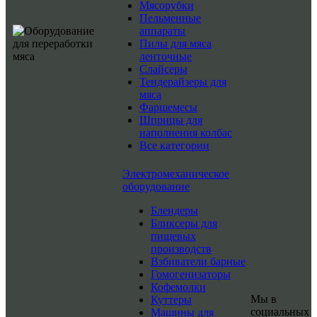
Мясорубки
Пельменные
аппараты
Пилы для мяса
ленточные
Слайсеры
Тендерайзеры для
мяса
Фаршемесы
Шприцы для
наполнения колбас
Все категории
Электромеханическое
оборудование
Блендеры
Бликсеры для
пищевых
производств
Взбиватели барные
Гомогенизаторы
Кофемолки
Мы в
Куттеры
социальных
Машины для