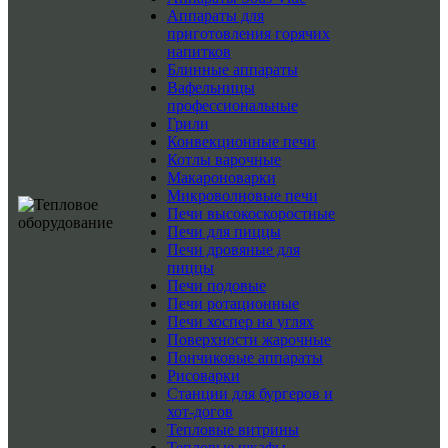
Аппараты для
приготовления горячих
напитков
Блинные аппараты
Вафельницы
профессиональные
Грили
Конвекционные печи
Котлы варочные
Макароноварки
Микроволновые печи
Печи высокоскоростные
Печи для пиццы
Печи дровяные для
пиццы
Печи подовые
Печи ротационные
Печи хоспер на углях
Поверхности жарочные
Пончиковые аппараты
Рисоварки
Станции для бургеров и
хот-догов
Тепловые витрины
Тепловые шкафы