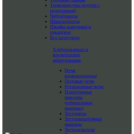
Термомиксеры (куттер с
подогревом)
Чебуречницы
Шашлычницы
Шкафы жарочные и
пекарские
Все категории
Хлебопекарное и
кондитерское
оборудование
Печи
конвекционные
Подовые печи
Ротационные печи
Планетарные
миксеры
(взбивальные
машины)
Тестомесы
Тестораскаточные
машины
Тестоделители