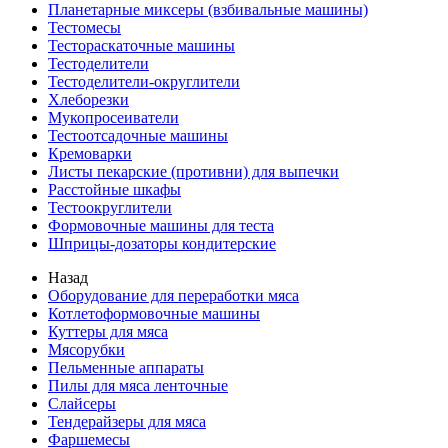
Планетарные миксеры (взбивальные машины)
Тестомесы
Тестораскаточные машины
Тестоделители
Тестоделители-округлители
Хлеборезки
Мукопросеиватели
Тестоотсадочные машины
Кремоварки
Листы пекарские (противни) для выпечки
Расстойные шкафы
Тестоокруглители
Формовочные машины для теста
Шприцы-дозаторы кондитерские
Назад
Оборудование для переработки мяса
Котлетоформовочные машины
Куттеры для мяса
Мясорубки
Пельменные аппараты
Пилы для мяса ленточные
Слайсеры
Тендерайзеры для мяса
Фаршемесы