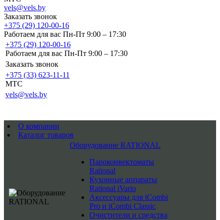
vels@vels.by
Заказать звонок
+375 (29) 120-00-16
Работаем для вас Пн-Пт 9:00 – 17:30
+375 (29) 120-00-16
Работаем для вас Пн-Пт 9:00 – 17:30
Заказать звонок
+375 (33) 623-11-11
MTC
vels@vels.by
О компании
Каталог товаров
Оборудование RATIONAL
Пароконвектоматы
Rational
Кухонные аппараты
Rational iVario
Аксессуары для iCombi
Pro и iCombi Classic
Очистители и средства