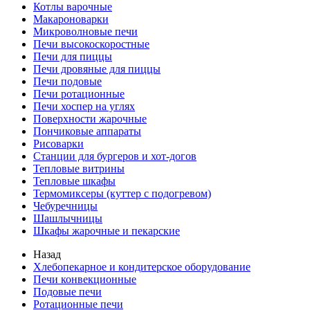
Котлы варочные
Макароноварки
Микроволновые печи
Печи высокоскоростные
Печи для пиццы
Печи дровяные для пиццы
Печи подовые
Печи ротационные
Печи хоспер на углях
Поверхности жарочные
Пончиковые аппараты
Рисоварки
Станции для бургеров и хот-догов
Тепловые витрины
Тепловые шкафы
Термомиксеры (куттер с подогревом)
Чебуречницы
Шашлычницы
Шкафы жарочные и пекарские
Назад
Хлебопекарное и кондитерское оборудование
Печи конвекционные
Подовые печи
Ротационные печи