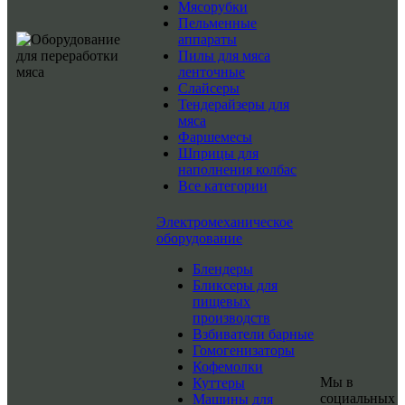
Мясорубки
Пельменные
аппараты
Пилы для мяса
ленточные
Слайсеры
Тендерайзеры для
мяса
Фаршемесы
Шприцы для
наполнения колбас
Все категории
Электромеханическое
оборудование
Блендеры
Бликсеры для
пищевых
производств
Взбиватели барные
Гомогенизаторы
Кофемолки
Мы в
Куттеры
социальных
Машины для