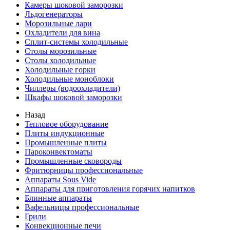
Камеры шоковой заморозки
Льдогенераторы
Морозильные лари
Охладители для вина
Сплит-системы холодильные
Столы морозильные
Столы холодильные
Холодильные горки
Холодильные моноблоки
Чиллеры (водоохладители)
Шкафы шоковой заморозки
Назад
Тепловое оборудование
Плиты индукционные
Промышленные плиты
Пароконвектоматы
Промышленные сковороды
Фритюрницы профессиональные
Аппараты Sous Vide
Аппараты для приготовления горячих напитков
Блинные аппараты
Вафельницы профессиональные
Грили
Конвекционные печи