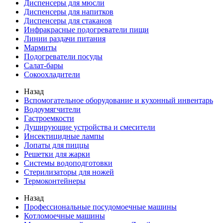
Диспенсеры для мюсли
Диспенсеры для напитков
Диспенсеры для стаканов
Инфракрасные подогреватели пищи
Линии раздачи питания
Мармиты
Подогреватели посуды
Салат-бары
Сокоохладители
Назад
Вспомогательное оборудование и кухонный инвентарь
Водоумягчители
Гастроемкости
Душирующие устройства и смесители
Инсектицидные лампы
Лопаты для пиццы
Решетки для жарки
Системы водоподготовки
Стерилизаторы для ножей
Термоконтейнеры
Назад
Профессиональные посудомоечные машины
Котломоечные машины