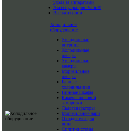
ухода за аппаратами
Аксессуары для iVario®
Все категории
Холодильное
оборудование
Холодильные
витрины
Холодильные
шкафы
Холодильные
камеры
Морозильные
шкафы
Барные
холодильники
Винные шкафы
Камеры шоковой
заморозки
Льдогенераторы
Морозильные лари
Охладители для
вина
Сплит-системы