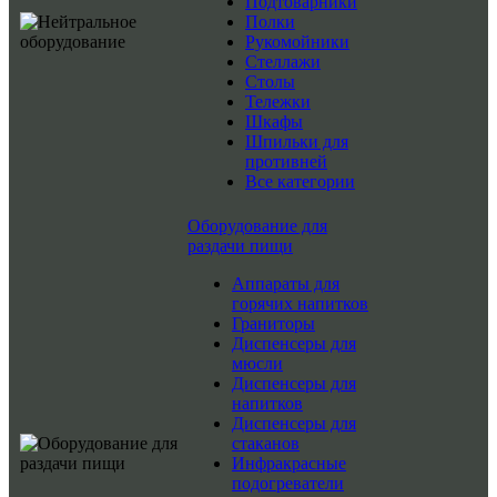
Подтоварники
Полки
Рукомойники
Стеллажи
Столы
Тележки
Шкафы
Шпильки для
противней
Все категории
Оборудование для
раздачи пищи
Аппараты для
горячих напитков
Граниторы
Диспенсеры для
мюсли
Диспенсеры для
напитков
Диспенсеры для
стаканов
Инфракрасные
подогреватели