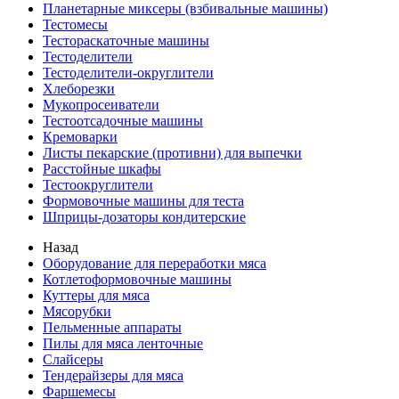
Планетарные миксеры (взбивальные машины)
Тестомесы
Тестораскаточные машины
Тестоделители
Тестоделители-округлители
Хлеборезки
Мукопросеиватели
Тестоотсадочные машины
Кремоварки
Листы пекарские (противни) для выпечки
Расстойные шкафы
Тестоокруглители
Формовочные машины для теста
Шприцы-дозаторы кондитерские
Назад
Оборудование для переработки мяса
Котлетоформовочные машины
Куттеры для мяса
Мясорубки
Пельменные аппараты
Пилы для мяса ленточные
Слайсеры
Тендерайзеры для мяса
Фаршемесы