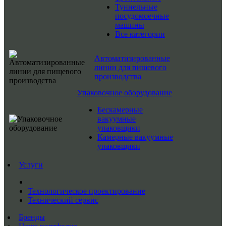
Туннельные
посудомоечные
машины
Все категории
Автоматизированные
линии для пищевого
производства
Упаковочное оборудование
Бескамерные
вакуумные
упаковщики
Камерные вакуумные
упаковщики
Услуги
Технологическое проектирование
Технический сервис
Бренды