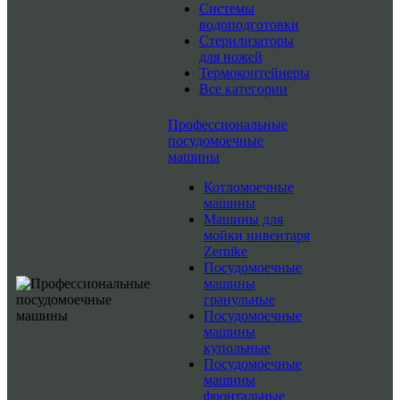
Системы
водоподготовки
Стерилизаторы
для ножей
Термоконтейнеры
Все категории
Профессиональные
посудомоечные
машины
Котломоечные
машины
Машины для
мойки инвентаря
Zernike
Посудомоечные
машины
гранульные
Посудомоечные
машины
купольные
Посудомоечные
машины
фронтальные