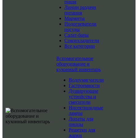
пищи
Линии раздачи
питания
Мармиты
Подогреватели
посуды
Салат-бары
Сокоохладители
Все категории
Вспомогательное
оборудование и
кухонный инвентарь
Водоумягчители
Гастроемкости
Душирующие
устройства и
смесители
Инсектицидные
лампы
Лопаты для
пиццы
Решетки для
жарки