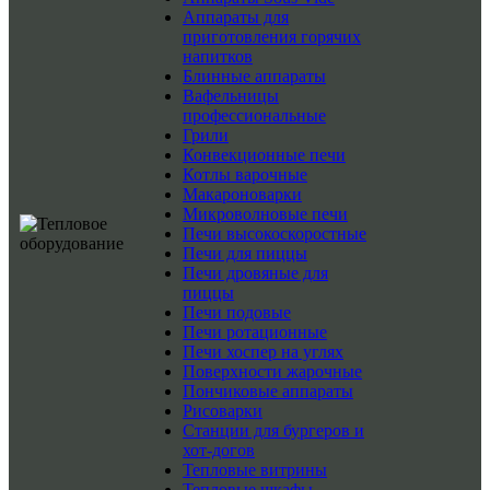
Аппараты для
приготовления горячих
напитков
Блинные аппараты
Вафельницы
профессиональные
Грили
Конвекционные печи
Котлы варочные
Макароноварки
Микроволновые печи
Печи высокоскоростные
Печи для пиццы
Печи дровяные для
пиццы
Печи подовые
Печи ротационные
Печи хоспер на углях
Поверхности жарочные
Пончиковые аппараты
Рисоварки
Станции для бургеров и
хот-догов
Тепловые витрины
Тепловые шкафы