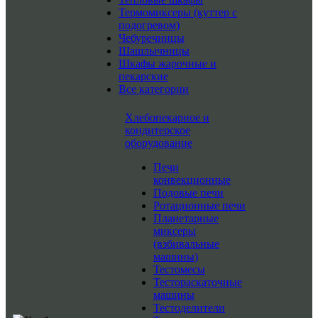
Термомиксеры (куттер с
подогревом)
Чебуречницы
Шашлычницы
Шкафы жарочные и
пекарские
Все категории
Хлебопекарное и
кондитерское
оборудование
Печи
конвекционные
Подовые печи
Ротационные печи
Планетарные
миксеры
(взбивальные
машины)
Тестомесы
Тестораскаточные
машины
Тестоделители