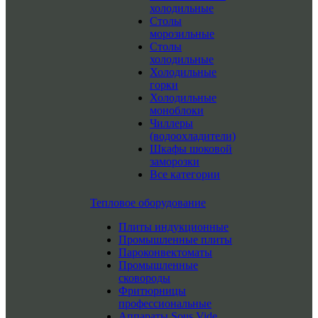
холодильные
Столы
морозильные
Столы
холодильные
Холодильные
горки
Холодильные
моноблоки
Чиллеры
(водоохладители)
Шкафы шоковой
заморозки
Все категории
Тепловое оборудование
Плиты индукционные
Промышленные плиты
Пароконвектоматы
Промышленные
сковороды
Фритюрницы
профессиональные
Аппараты Sous Vide