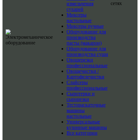
сетях
измельчения
сухарей
Миксеры
настольные
Миксеры ручные
Оборудование для
производства
пасты (макарон)
Оборудование для
производства суши
Овощерезки
профессиональные
Овощечистки /
Картофелечистки
Слайсеры
профессиональные
Сыротерки и
сырорезки
Тестораскаточные
машины
настольные
Универсальные
кухонные машины
Все категории