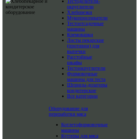
Тестоделители-
округлители
Хлеборезки
Мукопросеиватели
Тестоотсадочные
машины
Кремоварки
Листы пекарские
(противни) для
выпечки
Расстойные
шкафы
Тестоокруглители
Формовочные
машины для теста
Шприцы-дозаторы
кондитерские
Все категории
Оборудование для
переработки мяса
Котлетоформовочные
машины
Куттеры для мяса