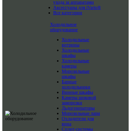
ухода за аппаратами
Аксессуары для iVario®
Все категории
Холодильное
оборудование
Холодильные
витрины
Холодильные
шкафы
Холодильные
камеры
Морозильные
шкафы
Барные
холодильники
Винные шкафы
Камеры шоковой
заморозки
Льдогенераторы
Морозильные лари
Охладители для
вина
Сплит-системы