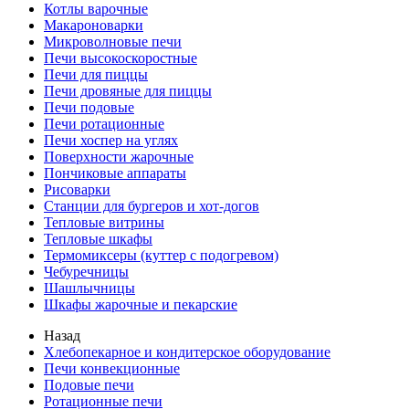
Котлы варочные
Макароноварки
Микроволновые печи
Печи высокоскоростные
Печи для пиццы
Печи дровяные для пиццы
Печи подовые
Печи ротационные
Печи хоспер на углях
Поверхности жарочные
Пончиковые аппараты
Рисоварки
Станции для бургеров и хот-догов
Тепловые витрины
Тепловые шкафы
Термомиксеры (куттер с подогревом)
Чебуречницы
Шашлычницы
Шкафы жарочные и пекарские
Назад
Хлебопекарное и кондитерское оборудование
Печи конвекционные
Подовые печи
Ротационные печи