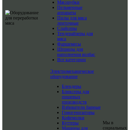
Мясорубки
Пельменные
аппараты
Пилы для мяса
ленточные
Слайсеры
Тендерайзеры для
мяса
Фаршемесы
Шприцы для
наполнения колбас
Все категории
Электромеханическое
оборудование
Блендеры
Бликсеры для
пищевых
производств
Взбиватели барные
Гомогенизаторы
Кофемолки
Мы в
Куттеры
социальных
Машины для