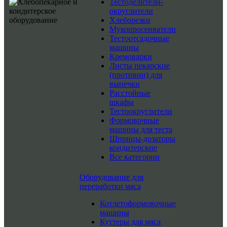
Тестоделители-
округлители
Хлеборезки
Мукопросеиватели
Тестоотсадочные
машины
Кремоварки
Листы пекарские
(противни) для
выпечки
Расстойные
шкафы
Тестоокруглители
Формовочные
машины для теста
Шприцы-дозаторы
кондитерские
Все категории
Оборудование для
переработки мяса
Котлетоформовочные
машины
Куттеры для мяса