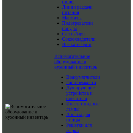
пищи
Линии раздачи
питания
Мармиты
Подогреватели
посуды
Салат-бары
Сокоохладители
Все категории
Вспомогательное
оборудование и
кухонный инвентарь
Водоумягчители
Гастроемкости
Душирующие
устройства и
смесители
Инсектицидные
лампы
Лопаты для
пиццы
Решетки для
жарки