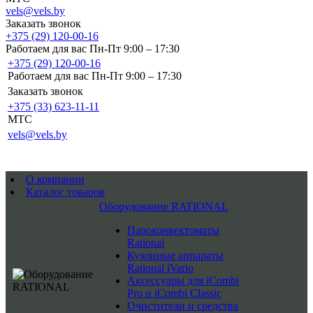
vels@vels.by
Заказать звонок
+375 (29) 120-00-16
Работаем для вас Пн-Пт 9:00 – 17:30
+375 (29) 120-00-16
Работаем для вас Пн-Пт 9:00 – 17:30
Заказать звонок
+375 (33) 623-11-11
MTC
vels@vels.by
О компании
Каталог товаров
Оборудование RATIONAL
Пароконвектоматы
Rational
Кухонные аппараты
Rational iVario
Аксессуары для iCombi
Pro и iCombi Classic
Очистители и средства