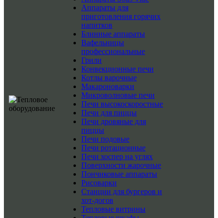
Аппараты для
приготовления горячих
напитков
Блинные аппараты
Вафельницы
профессиональные
Грили
Конвекционные печи
Котлы варочные
Макароноварки
Микроволновые печи
Печи высокоскоростные
Печи для пиццы
Печи дровяные для
пиццы
Печи подовые
Печи ротационные
Печи хоспер на углях
Поверхности жарочные
Пончиковые аппараты
Рисоварки
Станции для бургеров и
хот-догов
Тепловые витрины
Тепловые шкафы