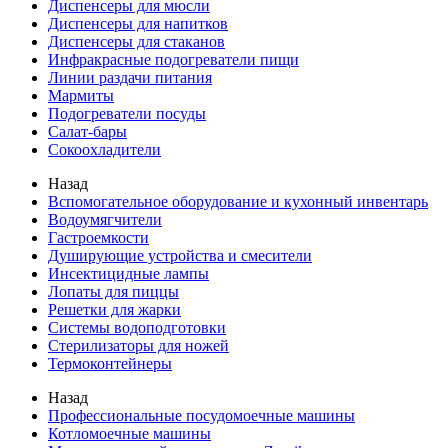
Диспенсеры для мюсли
Диспенсеры для напитков
Диспенсеры для стаканов
Инфракрасные подогреватели пищи
Линии раздачи питания
Мармиты
Подогреватели посуды
Салат-бары
Сокоохладители
Назад
Вспомогательное оборудование и кухонный инвентарь
Водоумягчители
Гастроемкости
Душирующие устройства и смесители
Инсектицидные лампы
Лопаты для пиццы
Решетки для жарки
Системы водоподготовки
Стерилизаторы для ножей
Термоконтейнеры
Назад
Профессиональные посудомоечные машины
Котломоечные машины