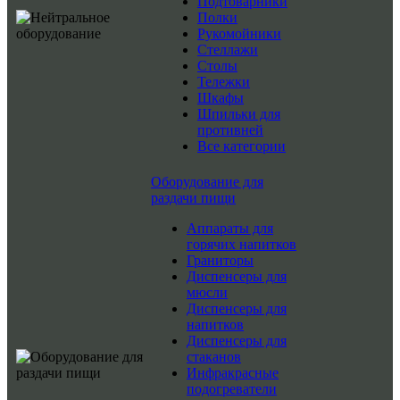
Подтоварники
Полки
Рукомойники
Стеллажи
Столы
Тележки
Шкафы
Шпильки для
противней
Все категории
Оборудование для
раздачи пищи
Аппараты для
горячих напитков
Граниторы
Диспенсеры для
мюсли
Диспенсеры для
напитков
Диспенсеры для
стаканов
Инфракрасные
подогреватели