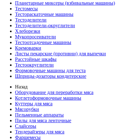
Планетарные миксеры (взбивальные машины)
Тестомесы
Тестораскаточные машины
Тестоделители
Тестоделители-округлители
Хлеборезки
Мукопросеиватели
Тестоотсадочные машины
Кремоварки
Листы пекарские (противни) для выпечки
Расстойные шкафы
Тестоокруглители
Формовочные машины для теста
Шприцы-дозаторы кондитерские
Назад
Оборудование для переработки мяса
Котлетоформовочные машины
Куттеры для мяса
Мясорубки
Пельменные аппараты
Пилы для мяса ленточные
Слайсеры
Тендерайзеры для мяса
Фаршемесы