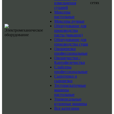
сетях
измельчения
сухарей
Миксеры
настольные
Миксеры ручные
Оборудование для
производства
пасты (макарон)
Оборудование для
производства суши
Овощерезки
профессиональные
Овощечистки /
Картофелечистки
Слайсеры
профессиональные
Сыротерки и
сырорезки
Тестораскаточные
машины
настольные
Универсальные
кухонные машины
Все категории