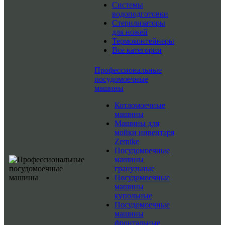
Системы
водоподготовки
Стерилизаторы
для ножей
Термоконтейнеры
Все категории
Профессиональные
посудомоечные
машины
Котломоечные
машины
Машины для
мойки инвентаря
Zernike
Посудомоечные
машины
гранульные
Посудомоечные
машины
купольные
Посудомоечные
машины
фронтальные