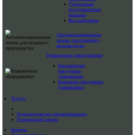
Туннельные
посудомоечные
машины
Все категории
Автоматизированные
линии для пищевого
производства
Упаковочное оборудование
Бескамерные
вакуумные
упаковщики
Камерные вакуумные
упаковщики
Услуги
Технологическое проектирование
Технический сервис
Бренды