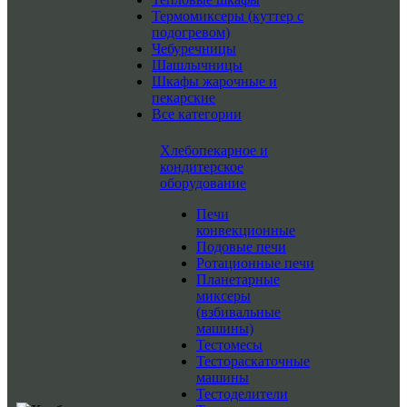
Термомиксеры (куттер с
подогревом)
Чебуречницы
Шашлычницы
Шкафы жарочные и
пекарские
Все категории
Хлебопекарное и
кондитерское
оборудование
Печи
конвекционные
Подовые печи
Ротационные печи
Планетарные
миксеры
(взбивальные
машины)
Тестомесы
Тестораскаточные
машины
Тестоделители