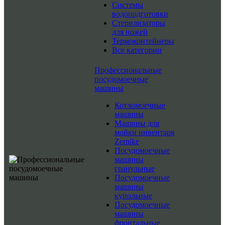
Системы
водоподготовки
Стерилизаторы
для ножей
Термоконтейнеры
Все категории
Профессиональные
посудомоечные
машины
Котломоечные
машины
Машины для
мойки инвентаря
Zernike
Посудомоечные
машины
гранульные
Посудомоечные
машины
купольные
Посудомоечные
машины
фронтальные