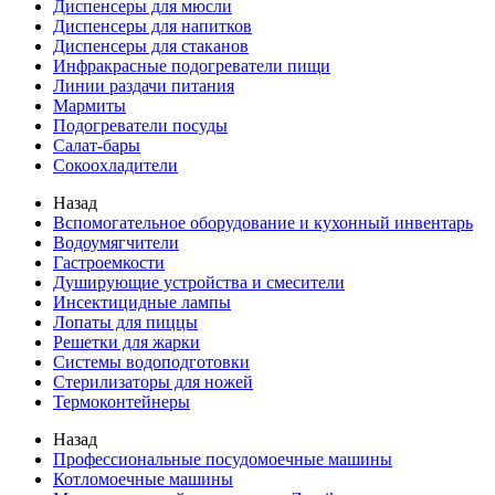
Диспенсеры для мюсли
Диспенсеры для напитков
Диспенсеры для стаканов
Инфракрасные подогреватели пищи
Линии раздачи питания
Мармиты
Подогреватели посуды
Салат-бары
Сокоохладители
Назад
Вспомогательное оборудование и кухонный инвентарь
Водоумягчители
Гастроемкости
Душирующие устройства и смесители
Инсектицидные лампы
Лопаты для пиццы
Решетки для жарки
Системы водоподготовки
Стерилизаторы для ножей
Термоконтейнеры
Назад
Профессиональные посудомоечные машины
Котломоечные машины