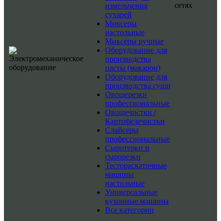
сетях
измельчения
сухарей
Миксеры
настольные
Миксеры ручные
Оборудование для
производства
пасты (макарон)
Оборудование для
производства суши
Овощерезки
профессиональные
Овощечистки /
Картофелечистки
Слайсеры
профессиональные
Сыротерки и
сырорезки
Тестораскаточные
машины
настольные
Универсальные
кухонные машины
Все категории