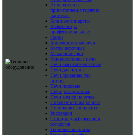
Аппараты для
приготовления горячих
напитков
Блинные аппараты
Вафельницы
профессиональные
Грили
Конвекционные печи
Котлы варочные
Макароноварки
Микроволновые печи
Печи высокоскоростные
Печи для пиццы
Печи дровяные для
пиццы
Печи подовые
Печи ротационные
Печи хоспер на углях
Поверхности жарочные
Пончиковые аппараты
Рисоварки
Станции для бургеров и
хот-догов
Тепловые витрины
Тепловые шкафы