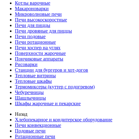
Котлы варочные
Макароноварки
Микроволновые печи
Печи высокоскоростные
Печи для пиццы
Печи дровяные для пиццы
Печи подовые
Печи ротационные
Печи хоспер на углях
Поверхности жарочные
Пончиковые аппараты
Рисоварки
Станции для бургеров и хот-догов
Тепловые витрины
Тепловые шкафы
Термомиксеры (куттер с подогревом)
Чебуречницы
Шашлычницы
Шкафы жарочные и пекарские
Назад
Хлебопекарное и кондитерское оборудование
Печи конвекционные
Подовые печи
Ротационные печи