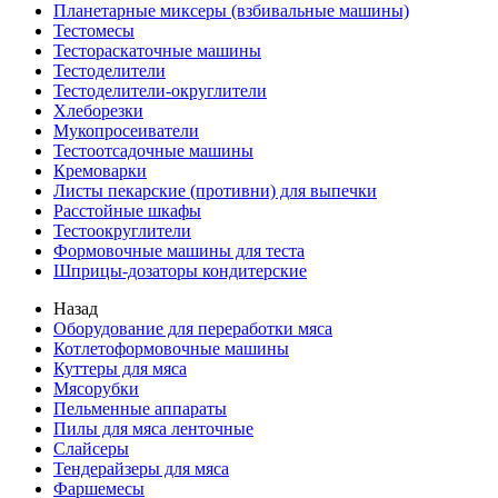
Планетарные миксеры (взбивальные машины)
Тестомесы
Тестораскаточные машины
Тестоделители
Тестоделители-округлители
Хлеборезки
Мукопросеиватели
Тестоотсадочные машины
Кремоварки
Листы пекарские (противни) для выпечки
Расстойные шкафы
Тестоокруглители
Формовочные машины для теста
Шприцы-дозаторы кондитерские
Назад
Оборудование для переработки мяса
Котлетоформовочные машины
Куттеры для мяса
Мясорубки
Пельменные аппараты
Пилы для мяса ленточные
Слайсеры
Тендерайзеры для мяса
Фаршемесы