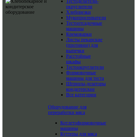
Тестоделители-
округлители
Хлеборезки
Мукопросеиватели
Тестоотсадочные
машины
Кремоварки
Листы пекарские
(противни) для
выпечки
Расстойные
шкафы
Тестоокруглители
Формовочные
машины для теста
Шприцы-дозаторы
кондитерские
Все категории
Оборудование для
переработки мяса
Котлетоформовочные
машины
Куттеры для мяса