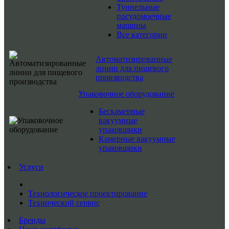
Туннельные
посудомоечные
машины
Все категории
Автоматизированные
линии для пищевого
производства
Упаковочное оборудование
Бескамерные
вакуумные
упаковщики
Камерные вакуумные
упаковщики
Услуги
Технологическое проектирование
Технический сервис
Бренды