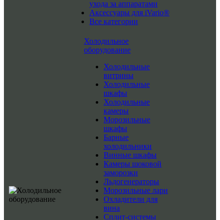
ухода за аппаратами
Аксессуары для iVario®
Все категории
Холодильное
оборудование
Холодильные
витрины
Холодильные
шкафы
Холодильные
камеры
Морозильные
шкафы
Барные
холодильники
Винные шкафы
Камеры шоковой
заморозки
Льдогенераторы
Морозильные лари
Охладители для
вина
Сплит-системы