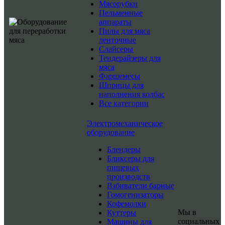
Мясорубки
Пельменные
аппараты
Пилы для мяса
ленточные
Слайсеры
Тендерайзеры для
мяса
Фаршемесы
Шприцы для
наполнения колбас
Все категории
Электромеханическое
оборудование
Блендеры
Бликсеры для
пищевых
производств
Взбиватели барные
Гомогенизаторы
Кофемолки
Мы в
Куттеры
социальных
Машины для