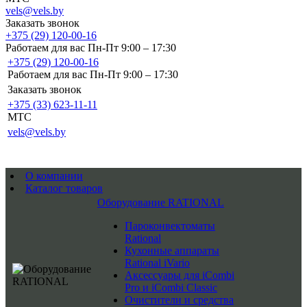
vels@vels.by
Заказать звонок
+375 (29) 120-00-16
Работаем для вас Пн-Пт 9:00 – 17:30
+375 (29) 120-00-16
Работаем для вас Пн-Пт 9:00 – 17:30
Заказать звонок
+375 (33) 623-11-11
MTC
vels@vels.by
О компании
Каталог товаров
Оборудование RATIONAL
Пароконвектоматы
Rational
Кухонные аппараты
Rational iVario
Аксессуары для iCombi
Pro и iCombi Classic
Очистители и средства