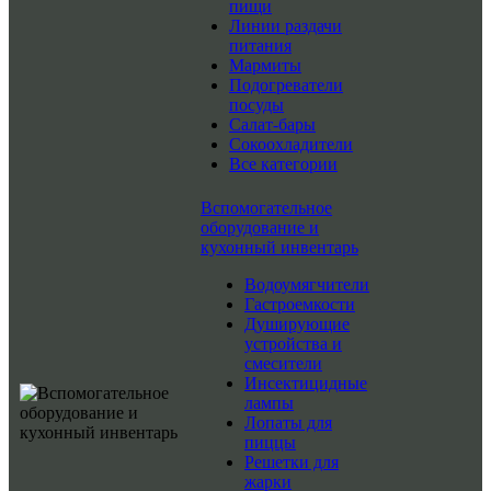
пищи
Линии раздачи
питания
Мармиты
Подогреватели
посуды
Салат-бары
Сокоохладители
Все категории
Вспомогательное
оборудование и
кухонный инвентарь
Водоумягчители
Гастроемкости
Душирующие
устройства и
смесители
Инсектицидные
лампы
Лопаты для
пиццы
Решетки для
жарки