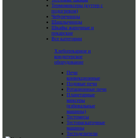
Термомиксеры (куттер с
подогревом)
Чебуречницы
Шашлычницы
Шкафы жарочные и
пекарские
Все категории
Хлебопекарное и
кондитерское
оборудование
Печи
конвекционные
Подовые печи
Ротационные печи
Планетарные
миксеры
(взбивальные
машины)
Тестомесы
Тестораскаточные
машины
Тестоделители