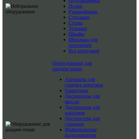
Подтоварники
Полки
Рукомойники
Стеллажи
Столы
Тележки
Шкафы
Шпильки для
противней
Все категории
Оборудование для
раздачи пищи
Аппараты для
горячих напитков
Граниторы
Диспенсеры для
мюсли
Диспенсеры для
напитков
Диспенсеры для
стаканов
Инфракрасные
подогреватели