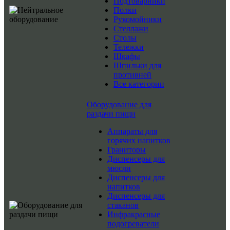
Подтоварники
Полки
Рукомойники
Стеллажи
Столы
Тележки
Шкафы
Шпильки для
противней
Все категории
Оборудование для
раздачи пищи
Аппараты для
горячих напитков
Граниторы
Диспенсеры для
мюсли
Диспенсеры для
напитков
Диспенсеры для
стаканов
Инфракрасные
подогреватели