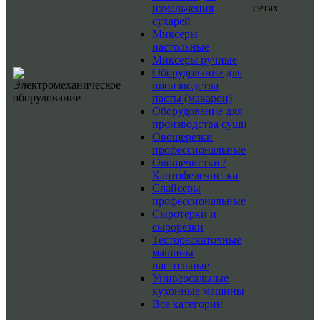
сетях
измельчения
сухарей
Миксеры
настольные
Миксеры ручные
Оборудование для
производства
пасты (макарон)
Оборудование для
производства суши
Овощерезки
профессиональные
Овощечистки /
Картофелечистки
Слайсеры
профессиональные
Сыротерки и
сырорезки
Тестораскаточные
машины
настольные
Универсальные
кухонные машины
Все категории