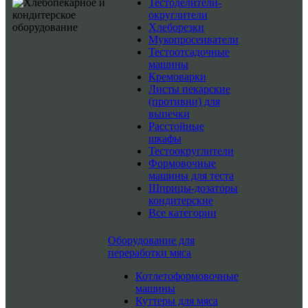
Тестоделители-
округлители
Хлеборезки
Мукопросеиватели
Тестоотсадочные
машины
Кремоварки
Листы пекарские
(противни) для
выпечки
Расстойные
шкафы
Тестоокруглители
Формовочные
машины для теста
Шприцы-дозаторы
кондитерские
Все категории
Оборудование для
переработки мяса
Котлетоформовочные
машины
Куттеры для мяса