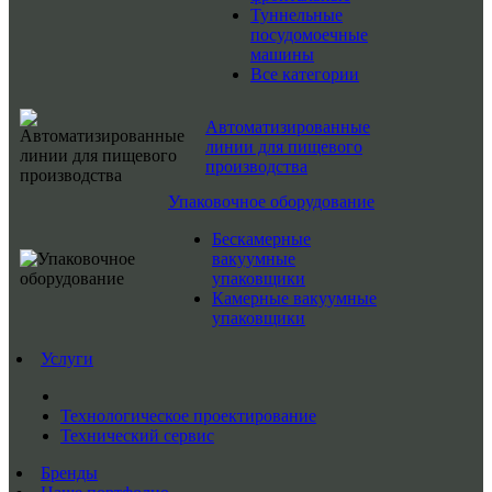
Туннельные
посудомоечные
машины
Все категории
Автоматизированные
линии для пищевого
производства
Упаковочное оборудование
Бескамерные
вакуумные
упаковщики
Камерные вакуумные
упаковщики
Услуги
Технологическое проектирование
Технический сервис
Бренды