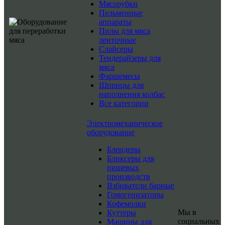
Мясорубки
Пельменные
аппараты
Пилы для мяса
ленточные
Слайсеры
Тендерайзеры для
мяса
Фаршемесы
Шприцы для
наполнения колбас
Все категории
Электромеханическое
оборудование
Блендеры
Бликсеры для
пищевых
производств
Взбиватели барные
Гомогенизаторы
Кофемолки
Мы в
Куттеры
социальных
Машины для