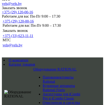
vels@vels.by
Заказать звонок
+375 (29) 120-00-16
Работаем для вас Пн-Пт 9:00 – 17:30
+375 (29) 120-00-16
Работаем для вас Пн-Пт 9:00 – 17:30
Заказать звонок
+375 (33) 623-11-11
MTC
vels@vels.by
О компании
Каталог товаров
Оборудование RATIONAL
Пароконвектоматы
Rational
Кухонные аппараты
Rational iVario
Аксессуары для iCombi
Pro и iCombi Classic
Очистители и средства