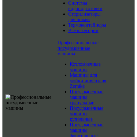
Системы
водоподготовки
Стерилизаторы
для ножей
Термоконтейнеры
Все категории
Профессиональные
посудомоечные
машины
Котломоечные
машины
Машины для
мойки инвентаря
Zernike
Посудомоечные
машины
гранульные
Посудомоечные
машины
купольные
Посудомоечные
машины
фронтальные