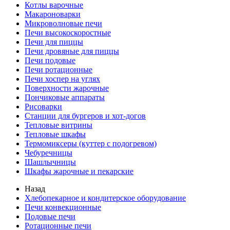
Котлы варочные
Макароноварки
Микроволновые печи
Печи высокоскоростные
Печи для пиццы
Печи дровяные для пиццы
Печи подовые
Печи ротационные
Печи хоспер на углях
Поверхности жарочные
Пончиковые аппараты
Рисоварки
Станции для бургеров и хот-догов
Тепловые витрины
Тепловые шкафы
Термомиксеры (куттер с подогревом)
Чебуречницы
Шашлычницы
Шкафы жарочные и пекарские
Назад
Хлебопекарное и кондитерское оборудование
Печи конвекционные
Подовые печи
Ротационные печи