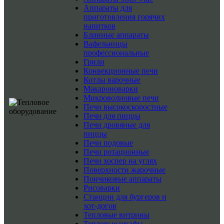
Аппараты для
приготовления горячих
напитков
Блинные аппараты
Вафельницы
профессиональные
Грили
Конвекционные печи
Котлы варочные
Макароноварки
Микроволновые печи
Печи высокоскоростные
Печи для пиццы
Печи дровяные для
пиццы
Печи подовые
Печи ротационные
Печи хоспер на углях
Поверхности жарочные
Пончиковые аппараты
Рисоварки
Станции для бургеров и
хот-догов
Тепловые витрины
Тепловые шкафы