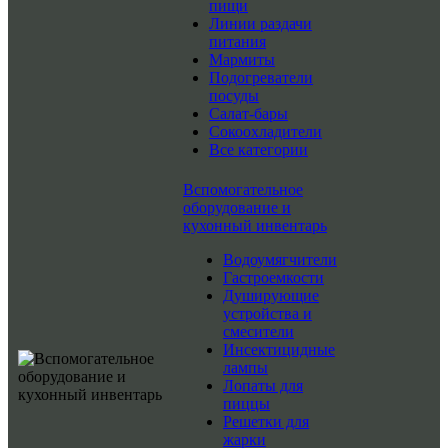
пищи
Линии раздачи
питания
Мармиты
Подогреватели
посуды
Салат-бары
Сокоохладители
Все категории
Вспомогательное
оборудование и
кухонный инвентарь
Водоумягчители
Гастроемкости
Душирующие
устройства и
смесители
Инсектицидные
лампы
Лопаты для
пиццы
Решетки для
жарки