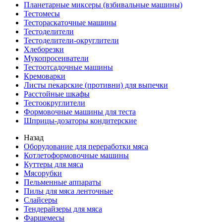
Планетарные миксеры (взбивальные машины)
Тестомесы
Тестораскаточные машины
Тестоделители
Тестоделители-округлители
Хлеборезки
Мукопросеиватели
Тестоотсадочные машины
Кремоварки
Листы пекарские (противни) для выпечки
Расстойные шкафы
Тестоокруглители
Формовочные машины для теста
Шприцы-дозаторы кондитерские
Назад
Оборудование для переработки мяса
Котлетоформовочные машины
Куттеры для мяса
Мясорубки
Пельменные аппараты
Пилы для мяса ленточные
Слайсеры
Тендерайзеры для мяса
Фаршемесы