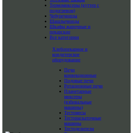
Термомиксеры (куттер с
подогревом)
Чебуречницы
Шашлычницы
Шкафы жарочные и
пекарские
Все категории
Хлебопекарное и
кондитерское
оборудование
Печи
конвекционные
Подовые печи
Ротационные печи
Планетарные
миксеры
(взбивальные
машины)
Тестомесы
Тестораскаточные
машины
Тестоделители