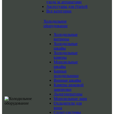
ухода за аппаратами
Аксессуары для iVario®
Все категории
Холодильное
оборудование
Холодильные
витрины
Холодильные
шкафы
Холодильные
камеры
Морозильные
шкафы
Барные
холодильники
Винные шкафы
Камеры шоковой
заморозки
Льдогенераторы
Морозильные лари
Охладители для
вина
Сплит-системы