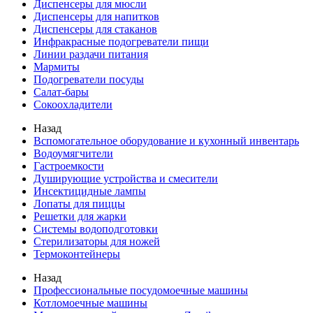
Диспенсеры для мюсли
Диспенсеры для напитков
Диспенсеры для стаканов
Инфракрасные подогреватели пищи
Линии раздачи питания
Мармиты
Подогреватели посуды
Салат-бары
Сокоохладители
Назад
Вспомогательное оборудование и кухонный инвентарь
Водоумягчители
Гастроемкости
Душирующие устройства и смесители
Инсектицидные лампы
Лопаты для пиццы
Решетки для жарки
Системы водоподготовки
Стерилизаторы для ножей
Термоконтейнеры
Назад
Профессиональные посудомоечные машины
Котломоечные машины