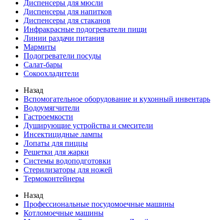
Диспенсеры для мюсли
Диспенсеры для напитков
Диспенсеры для стаканов
Инфракрасные подогреватели пищи
Линии раздачи питания
Мармиты
Подогреватели посуды
Салат-бары
Сокоохладители
Назад
Вспомогательное оборудование и кухонный инвентарь
Водоумягчители
Гастроемкости
Душирующие устройства и смесители
Инсектицидные лампы
Лопаты для пиццы
Решетки для жарки
Системы водоподготовки
Стерилизаторы для ножей
Термоконтейнеры
Назад
Профессиональные посудомоечные машины
Котломоечные машины