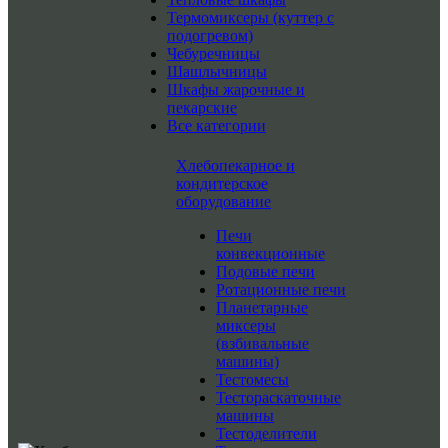
Термомиксеры (куттер с
подогревом)
Чебуречницы
Шашлычницы
Шкафы жарочные и
пекарские
Все категории
Хлебопекарное и
кондитерское
оборудование
Печи
конвекционные
Подовые печи
Ротационные печи
Планетарные
миксеры
(взбивальные
машины)
Тестомесы
Тестораскаточные
машины
Тестоделители