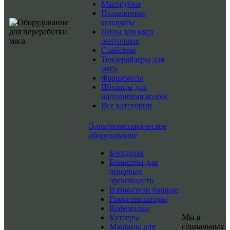
Мясорубки
Пельменные
аппараты
Пилы для мяса
ленточные
Слайсеры
Тендерайзеры для
мяса
Фаршемесы
Шприцы для
наполнения колбас
Все категории
Электромеханическое
оборудование
Блендеры
Бликсеры для
пищевых
производств
Взбиватели барные
Гомогенизаторы
Кофемолки
Мы в
Куттеры
социальных
Машины для