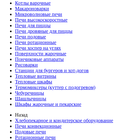
Котлы варочные
Макароноварки
Микроволновые печи
Печи высокоскоростные
Печи для пиццы
Печи дровяные для пиццы
Печи подовые
Печи ротационные
Печи хоспер на углях
Поверхности жарочные
Пончиковые аппараты
Рисоварки
Станции для бургеров и хот-догов
Тепловые витрины
Тепловые шкафы
Термомиксеры (куттер с подогревом)
Чебуречницы
Шашлычницы
Шкафы жарочные и пекарские
Назад
Хлебопекарное и кондитерское оборудование
Печи конвекционные
Подовые печи
Ротационные печи