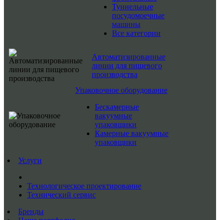
Туннельные
посудомоечные
машины
Все категории
Автоматизированные
линии для пищевого
производства
Упаковочное оборудование
Бескамерные
вакуумные
упаковщики
Камерные вакуумные
упаковщики
Услуги
Технологическое проектирование
Технический сервис
Бренды