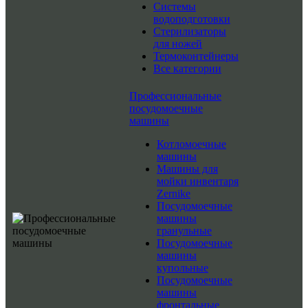
Системы
водоподготовки
Стерилизаторы
для ножей
Термоконтейнеры
Все категории
Профессиональные
посудомоечные
машины
Котломоечные
машины
Машины для
мойки инвентаря
Zernike
Посудомоечные
машины
гранульные
Посудомоечные
машины
купольные
Посудомоечные
машины
фронтальные