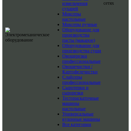
сетях
измельчения
сухарей
Миксеры
настольные
Миксеры ручные
Оборудование для
производства
пасты (макарон)
Оборудование для
производства суши
Овощерезки
профессиональные
Овощечистки /
Картофелечистки
Слайсеры
профессиональные
Сыротерки и
сырорезки
Тестораскаточные
машины
настольные
Универсальные
кухонные машины
Все категории