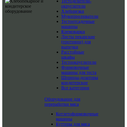
Тестоделители-
округлители
Хлеборезки
Мукопросеиватели
Тестоотсадочные
машины
Кремоварки
Листы пекарские
(противни) для
выпечки
Расстойные
шкафы
Тестоокруглители
Формовочные
машины для теста
Шприцы-дозаторы
кондитерские
Все категории
Оборудование для
переработки мяса
Котлетоформовочные
машины
Куттеры для мяса