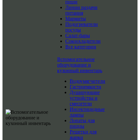
пищи
Линии раздачи
питания
Мармиты
Подогреватели
посуды
Салат-бары
Сокоохладители
Все категории
Вспомогательное
оборудование и
кухонный инвентарь
Водоумягчители
Гастроемкости
Душирующие
устройства и
смесители
Инсектицидные
лампы
Лопаты для
пиццы
Решетки для
жарки