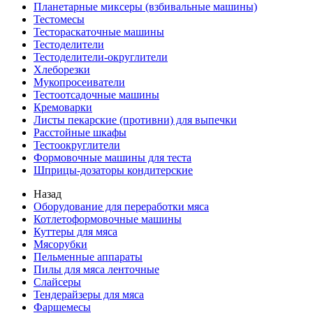
Планетарные миксеры (взбивальные машины)
Тестомесы
Тестораскаточные машины
Тестоделители
Тестоделители-округлители
Хлеборезки
Мукопросеиватели
Тестоотсадочные машины
Кремоварки
Листы пекарские (противни) для выпечки
Расстойные шкафы
Тестоокруглители
Формовочные машины для теста
Шприцы-дозаторы кондитерские
Назад
Оборудование для переработки мяса
Котлетоформовочные машины
Куттеры для мяса
Мясорубки
Пельменные аппараты
Пилы для мяса ленточные
Слайсеры
Тендерайзеры для мяса
Фаршемесы