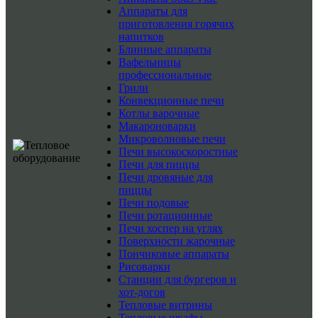
Аппараты для
приготовления горячих
напитков
Блинные аппараты
Вафельницы
профессиональные
Грили
Конвекционные печи
Котлы варочные
Макароноварки
Микроволновые печи
Печи высокоскоростные
Печи для пиццы
Печи дровяные для
пиццы
Печи подовые
Печи ротационные
Печи хоспер на углях
Поверхности жарочные
Пончиковые аппараты
Рисоварки
Станции для бургеров и
хот-догов
Тепловые витрины
Тепловые шкафы