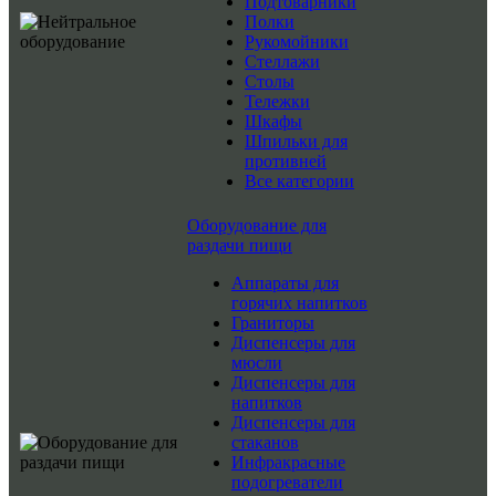
Подтоварники
Полки
Рукомойники
Стеллажи
Столы
Тележки
Шкафы
Шпильки для
противней
Все категории
Оборудование для
раздачи пищи
Аппараты для
горячих напитков
Граниторы
Диспенсеры для
мюсли
Диспенсеры для
напитков
Диспенсеры для
стаканов
Инфракрасные
подогреватели