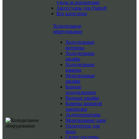
ухода за аппаратами
Аксессуары для iVario®
Все категории
Холодильное
оборудование
Холодильные
витрины
Холодильные
шкафы
Холодильные
камеры
Морозильные
шкафы
Барные
холодильники
Винные шкафы
Камеры шоковой
заморозки
Льдогенераторы
Морозильные лари
Охладители для
вина
Сплит-системы