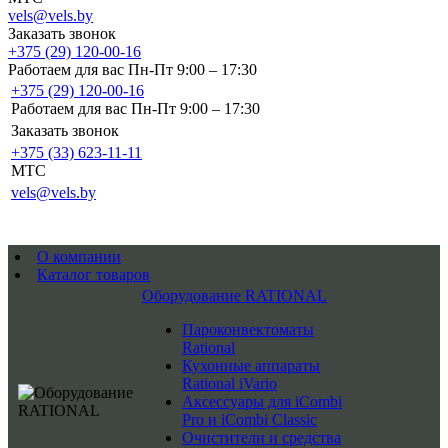
vels@vels.by
Заказать звонок
+375 (29) 120-00-16
Работаем для вас Пн-Пт 9:00 – 17:30
+375 (29) 120-00-16
Работаем для вас Пн-Пт 9:00 – 17:30
Заказать звонок
+375 (33) 623-11-11
MTC
vels@vels.by
О компании
Каталог товаров
Оборудование RATIONAL
Пароконвектоматы
Rational
Кухонные аппараты
Rational iVario
Аксессуары для iCombi
Pro и iCombi Classic
Очистители и средства