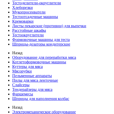
Тестоделители-округлители
Хлеборезки
Мукопросеиватели
Тестоотсадочные машины
Кремоварки
Листы пекарские (противни) для выпечки
Расстойные шкафы
Тестоокруглители
Формовочные машины для теста
Шприцы-дозаторы кондитерские
Назад
Оборудование для переработки мяса
Котлетоформовочные машины
Куттеры для мяса
Мясорубки
Пельменные аппараты
Пилы для мяса ленточные
Слайсеры
Тендерайзеры для мяса
Фаршемесы
Шприцы для наполнения колбас
Назад
Электромеханическое оборудование