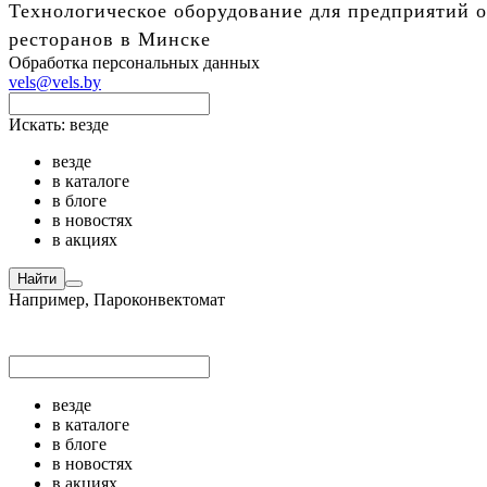
Технологическое оборудование для предприятий о
ресторанов в Минске
Обработка персональных данных
vels@vels.by
Искать:
везде
везде
в каталоге
в блоге
в новостях
в акциях
Найти
Например,
Пароконвектомат
везде
в каталоге
в блоге
в новостях
в акциях