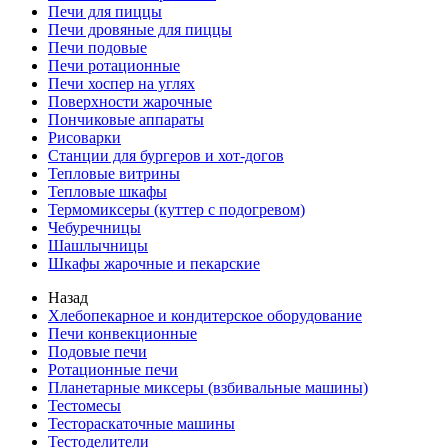
Печи для пиццы
Печи дровяные для пиццы
Печи подовые
Печи ротационные
Печи хоспер на углях
Поверхности жарочные
Пончиковые аппараты
Рисоварки
Станции для бургеров и хот-догов
Тепловые витрины
Тепловые шкафы
Термомиксеры (куттер с подогревом)
Чебуречницы
Шашлычницы
Шкафы жарочные и пекарские
Назад
Хлебопекарное и кондитерское оборудование
Печи конвекционные
Подовые печи
Ротационные печи
Планетарные миксеры (взбивальные машины)
Тестомесы
Тестораскаточные машины
Тестоделители