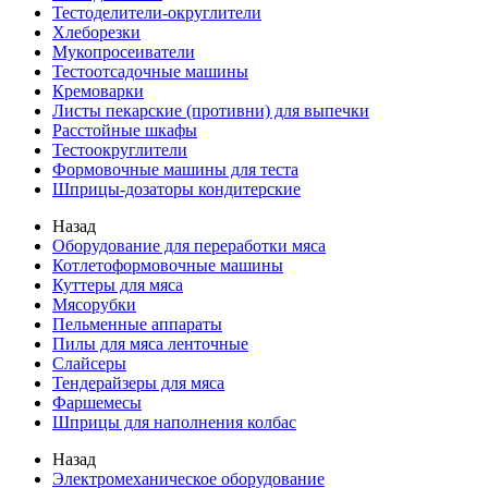
Тестоделители-округлители
Хлеборезки
Мукопросеиватели
Тестоотсадочные машины
Кремоварки
Листы пекарские (противни) для выпечки
Расстойные шкафы
Тестоокруглители
Формовочные машины для теста
Шприцы-дозаторы кондитерские
Назад
Оборудование для переработки мяса
Котлетоформовочные машины
Куттеры для мяса
Мясорубки
Пельменные аппараты
Пилы для мяса ленточные
Слайсеры
Тендерайзеры для мяса
Фаршемесы
Шприцы для наполнения колбас
Назад
Электромеханическое оборудование