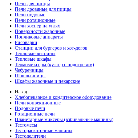
Печи для пиццы
Печи дровяные для пиццы
Печи подовые
Печи ротационные
Печи хоспер на углях
Поверхности жарочные
Пончиковые аппараты
Рисоварки
Станции для бургеров и хот-догов
Тепловые витрины
Тепловые шкафы
Термомиксеры (куттер с подогревом)
Чебуречницы
Шашлычницы
Шкафы жарочные и пекарские
Назад
Хлебопекарное и кондитерское оборудование
Печи конвекционные
Подовые печи
Ротационные печи
Планетарные миксеры (взбивальные машины)
Тестомесы
Тестораскаточные машины
Тестоделители