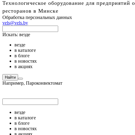
Технологическое оборудование для предприятий о
ресторанов в Минске
Обработка персональных данных
vels@vels.by
Искать:
везде
везде
в каталоге
в блоге
в новостях
в акциях
Найти
Например,
Пароконвектомат
везде
в каталоге
в блоге
в новостях
в акциях