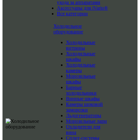
ухода за аппаратами
Аксессуары для iVario®
Все категории
Холодильное
оборудование
Холодильные
витрины
Холодильные
шкафы
Холодильные
камеры
Морозильные
шкафы
Барные
холодильники
Винные шкафы
Камеры шоковой
заморозки
Льдогенераторы
Морозильные лари
Охладители для
вина
Сплит-системы