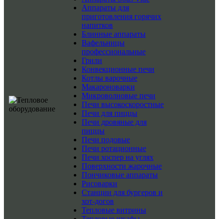
Аппараты для
приготовления горячих
напитков
Блинные аппараты
Вафельницы
профессиональные
Грили
Конвекционные печи
Котлы варочные
Макароноварки
Микроволновые печи
Печи высокоскоростные
Печи для пиццы
Печи дровяные для
пиццы
Печи подовые
Печи ротационные
Печи хоспер на углях
Поверхности жарочные
Пончиковые аппараты
Рисоварки
Станции для бургеров и
хот-догов
Тепловые витрины
Тепловые шкафы