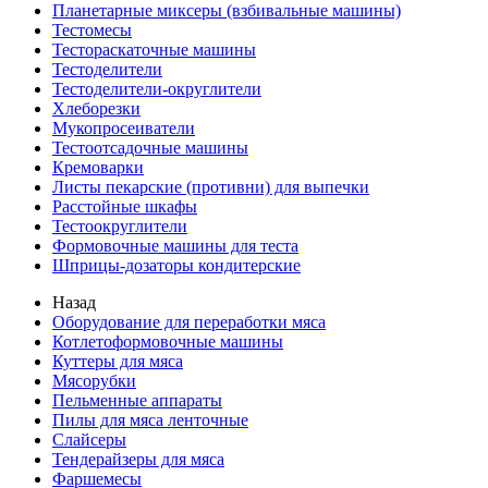
Планетарные миксеры (взбивальные машины)
Тестомесы
Тестораскаточные машины
Тестоделители
Тестоделители-округлители
Хлеборезки
Мукопросеиватели
Тестоотсадочные машины
Кремоварки
Листы пекарские (противни) для выпечки
Расстойные шкафы
Тестоокруглители
Формовочные машины для теста
Шприцы-дозаторы кондитерские
Назад
Оборудование для переработки мяса
Котлетоформовочные машины
Куттеры для мяса
Мясорубки
Пельменные аппараты
Пилы для мяса ленточные
Слайсеры
Тендерайзеры для мяса
Фаршемесы