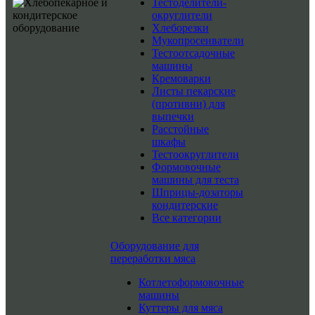
Тестоделители-
округлители
Хлеборезки
Мукопросеиватели
Тестоотсадочные
машины
Кремоварки
Листы пекарские
(противни) для
выпечки
Расстойные
шкафы
Тестоокруглители
Формовочные
машины для теста
Шприцы-дозаторы
кондитерские
Все категории
Оборудование для
переработки мяса
Котлетоформовочные
машины
Куттеры для мяса