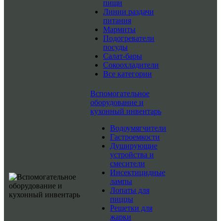
пищи
Линии раздачи
питания
Мармиты
Подогреватели
посуды
Салат-бары
Сокоохладители
Все категории
Вспомогательное
оборудование и
кухонный инвентарь
Водоумягчители
Гастроемкости
Душирующие
устройства и
смесители
Инсектицидные
лампы
Лопаты для
пиццы
Решетки для
жарки