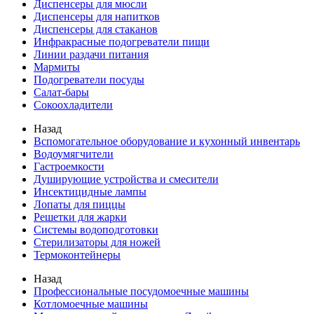
Диспенсеры для мюсли
Диспенсеры для напитков
Диспенсеры для стаканов
Инфракрасные подогреватели пищи
Линии раздачи питания
Мармиты
Подогреватели посуды
Салат-бары
Сокоохладители
Назад
Вспомогательное оборудование и кухонный инвентарь
Водоумягчители
Гастроемкости
Душирующие устройства и смесители
Инсектицидные лампы
Лопаты для пиццы
Решетки для жарки
Системы водоподготовки
Стерилизаторы для ножей
Термоконтейнеры
Назад
Профессиональные посудомоечные машины
Котломоечные машины