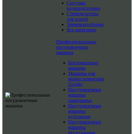
Системы
водоподготовки
Стерилизаторы
для ножей
Термоконтейнеры
Все категории
Профессиональные
посудомоечные
машины
Котломоечные
машины
Машины для
мойки инвентаря
Zernike
Посудомоечные
машины
гранульные
Посудомоечные
машины
купольные
Посудомоечные
машины
фронтальные