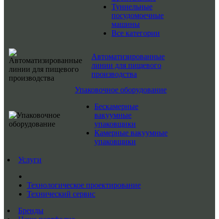
Туннельные
посудомоечные
машины
Все категории
Автоматизированные
линии для пищевого
производства
Упаковочное оборудование
Бескамерные
вакуумные
упаковщики
Камерные вакуумные
упаковщики
Услуги
Технологическое проектирование
Технический сервис
Бренды