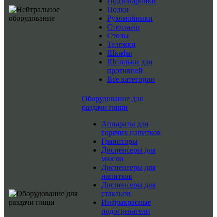
Подтоварники
Полки
Рукомойники
Стеллажи
Столы
Тележки
Шкафы
Шпильки для
противней
Все категории
Оборудование для
раздачи пищи
Аппараты для
горячих напитков
Граниторы
Диспенсеры для
мюсли
Диспенсеры для
напитков
Диспенсеры для
стаканов
Инфракрасные
подогреватели