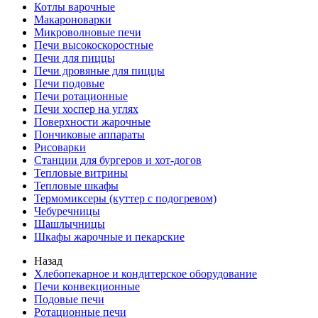
Котлы варочные
Макароноварки
Микроволновые печи
Печи высокоскоростные
Печи для пиццы
Печи дровяные для пиццы
Печи подовые
Печи ротационные
Печи хоспер на углях
Поверхности жарочные
Пончиковые аппараты
Рисоварки
Станции для бургеров и хот-догов
Тепловые витрины
Тепловые шкафы
Термомиксеры (куттер с подогревом)
Чебуречницы
Шашлычницы
Шкафы жарочные и пекарские
Назад
Хлебопекарное и кондитерское оборудование
Печи конвекционные
Подовые печи
Ротационные печи