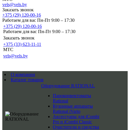
vels@vels.by
Заказать звонок
+375 (29) 120-00-16
Работаем для вас Пн-Пт 9:00 – 17:30
+375 (29) 120-00-16
Работаем для вас Пн-Пт 9:00 – 17:30
Заказать звонок
+375 (33) 623-11-11
MTC
vels@vels.by
О компании
Каталог товаров
Оборудование RATIONAL
Пароконвектоматы
Rational
Кухонные аппараты
Rational iVario
Аксессуары для iCombi
Pro и iCombi Classic
Очистители и средства