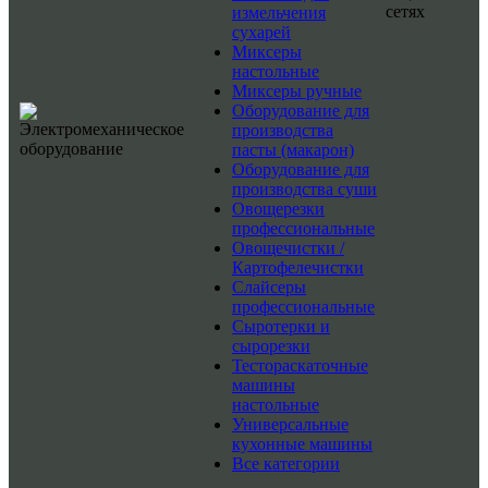
сетях
измельчения
сухарей
Миксеры
настольные
Миксеры ручные
Оборудование для
производства
пасты (макарон)
Оборудование для
производства суши
Овощерезки
профессиональные
Овощечистки /
Картофелечистки
Слайсеры
профессиональные
Сыротерки и
сырорезки
Тестораскаточные
машины
настольные
Универсальные
кухонные машины
Все категории