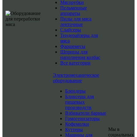
Мясорубки
Пельменные
аппараты
Пилы для мяса
ленточные
Слайсеры
Тендерайзеры для
мяса
Фаршемесы
Шприцы для
наполнения колбас
Все категории
Электромеханическое
оборудование
Блендеры
Бликсеры для
пищевых
производств
Взбиватели барные
Гомогенизаторы
Кофемолки
Мы в
Куттеры
социальных
Машины для