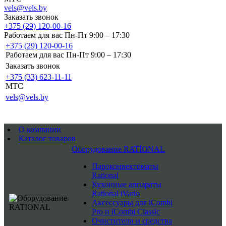
vels@vels.by
Заказать звонок
+375 (29) 120-00-16
Работаем для вас Пн-Пт 9:00 – 17:30
+375 (29) 120-00-16
Работаем для вас Пн-Пт 9:00 – 17:30
Заказать звонок
+375 (33) 623-11-11
MTC
vels@vels.by
О компании
Каталог товаров
Оборудование RATIONAL
Пароконвектоматы
Rational
Кухонные аппараты
Rational iVario
Аксессуары для iCombi
Pro и iCombi Classic
Очистители и средства