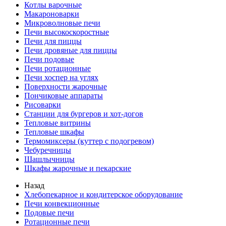
Котлы варочные
Макароноварки
Микроволновые печи
Печи высокоскоростные
Печи для пиццы
Печи дровяные для пиццы
Печи подовые
Печи ротационные
Печи хоспер на углях
Поверхности жарочные
Пончиковые аппараты
Рисоварки
Станции для бургеров и хот-догов
Тепловые витрины
Тепловые шкафы
Термомиксеры (куттер с подогревом)
Чебуречницы
Шашлычницы
Шкафы жарочные и пекарские
Назад
Хлебопекарное и кондитерское оборудование
Печи конвекционные
Подовые печи
Ротационные печи