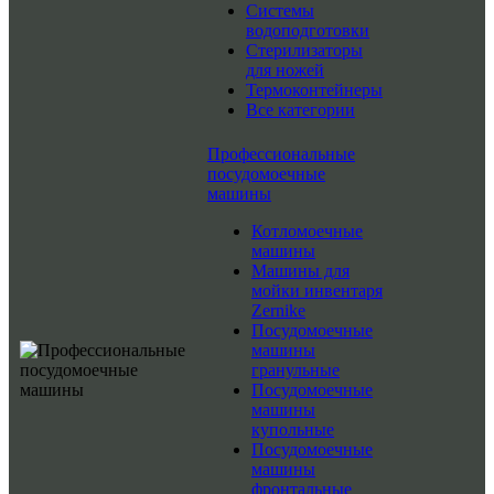
Системы
водоподготовки
Стерилизаторы
для ножей
Термоконтейнеры
Все категории
Профессиональные
посудомоечные
машины
Котломоечные
машины
Машины для
мойки инвентаря
Zernike
Посудомоечные
машины
гранульные
Посудомоечные
машины
купольные
Посудомоечные
машины
фронтальные