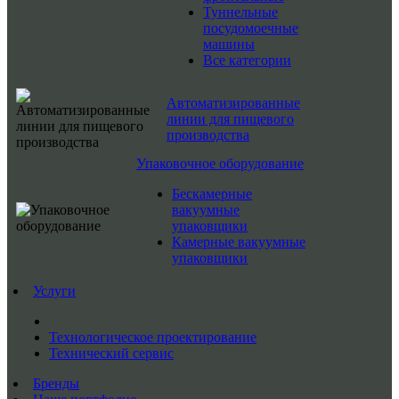
Туннельные
посудомоечные
машины
Все категории
Автоматизированные
линии для пищевого
производства
Упаковочное оборудование
Бескамерные
вакуумные
упаковщики
Камерные вакуумные
упаковщики
Услуги
Технологическое проектирование
Технический сервис
Бренды