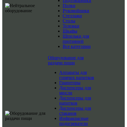
Подтоварники
Полки
Рукомойники
Стеллажи
Столы
Тележки
Шкафы
Шпильки для
противней
Все категории
Оборудование для
раздачи пищи
Аппараты для
горячих напитков
Граниторы
Диспенсеры для
мюсли
Диспенсеры для
напитков
Диспенсеры для
стаканов
Инфракрасные
подогреватели