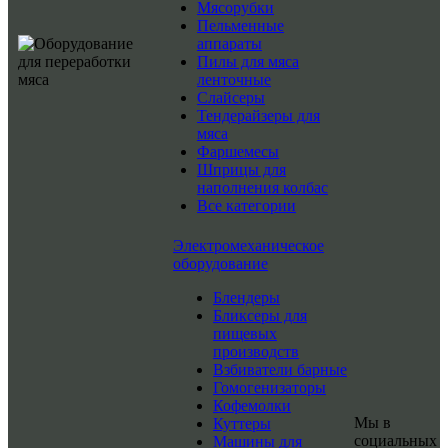
Мясорубки
Пельменные
аппараты
Пилы для мяса
ленточные
Слайсеры
Тендерайзеры для
мяса
Фаршемесы
Шприцы для
наполнения колбас
Все категории
Электромеханическое
оборудование
Блендеры
Бликсеры для
пищевых
производств
Взбиватели барные
Гомогенизаторы
Кофемолки
Мы в
Куттеры
социальных
Машины для