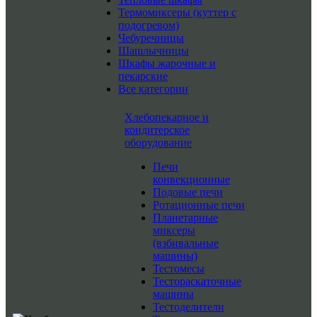
Термомиксеры (куттер с
подогревом)
Чебуречницы
Шашлычницы
Шкафы жарочные и
пекарские
Все категории
Хлебопекарное и
кондитерское
оборудование
Печи
конвекционные
Подовые печи
Ротационные печи
Планетарные
миксеры
(взбивальные
машины)
Тестомесы
Тестораскаточные
машины
Тестоделители