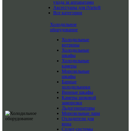
ухода за аппаратами
Аксессуары для iVario®
Все категории
Холодильное
оборудование
Холодильные
витрины
Холодильные
шкафы
Холодильные
камеры
Морозильные
шкафы
Барные
холодильники
Винные шкафы
Камеры шоковой
заморозки
Льдогенераторы
Морозильные лари
Охладители для
вина
Сплит-системы