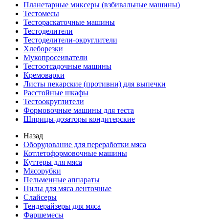
Планетарные миксеры (взбивальные машины)
Тестомесы
Тестораскаточные машины
Тестоделители
Тестоделители-округлители
Хлеборезки
Мукопросеиватели
Тестоотсадочные машины
Кремоварки
Листы пекарские (противни) для выпечки
Расстойные шкафы
Тестоокруглители
Формовочные машины для теста
Шприцы-дозаторы кондитерские
Назад
Оборудование для переработки мяса
Котлетоформовочные машины
Куттеры для мяса
Мясорубки
Пельменные аппараты
Пилы для мяса ленточные
Слайсеры
Тендерайзеры для мяса
Фаршемесы