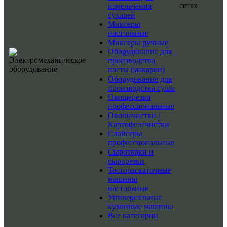
сетях
измельчения
сухарей
Миксеры
настольные
Миксеры ручные
Оборудование для
производства
пасты (макарон)
Оборудование для
производства суши
Овощерезки
профессиональные
Овощечистки /
Картофелечистки
Слайсеры
профессиональные
Сыротерки и
сырорезки
Тестораскаточные
машины
настольные
Универсальные
кухонные машины
Все категории