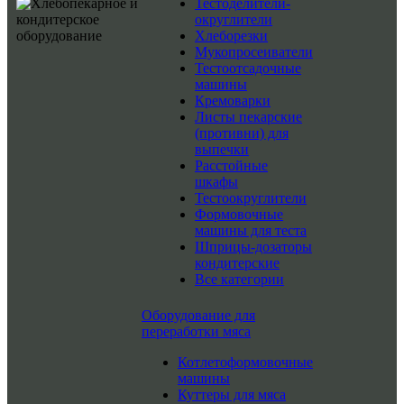
Тестоделители-
округлители
Хлеборезки
Мукопросеиватели
Тестоотсадочные
машины
Кремоварки
Листы пекарские
(противни) для
выпечки
Расстойные
шкафы
Тестоокруглители
Формовочные
машины для теста
Шприцы-дозаторы
кондитерские
Все категории
Оборудование для
переработки мяса
Котлетоформовочные
машины
Куттеры для мяса