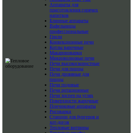
Аппараты для
приготовления горячих
напитков
Блинные аппараты
Вафельницы
профессиональные
Грили
Конвекционные печи
Котлы варочные
Макароноварки
Микроволновые печи
Печи высокоскоростные
Печи для пиццы
Печи дровяные для
пиццы
Печи подовые
Печи ротационные
Печи хоспер на углях
Поверхности жарочные
Пончиковые аппараты
Рисоварки
Станции для бургеров и
хот-догов
Тепловые витрины
Тепловые шкафы