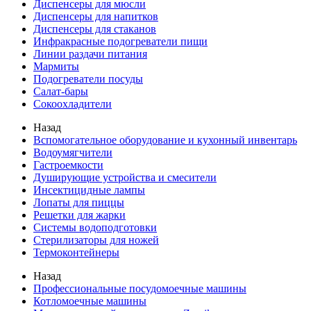
Диспенсеры для мюсли
Диспенсеры для напитков
Диспенсеры для стаканов
Инфракрасные подогреватели пищи
Линии раздачи питания
Мармиты
Подогреватели посуды
Салат-бары
Сокоохладители
Назад
Вспомогательное оборудование и кухонный инвентарь
Водоумягчители
Гастроемкости
Душирующие устройства и смесители
Инсектицидные лампы
Лопаты для пиццы
Решетки для жарки
Системы водоподготовки
Стерилизаторы для ножей
Термоконтейнеры
Назад
Профессиональные посудомоечные машины
Котломоечные машины