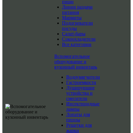
пищи
Линии раздачи
питания
Мармиты
Подогреватели
посуды
Салат-бары
Сокоохладители
Все категории
Вспомогательное
оборудование и
кухонный инвентарь
Водоумягчители
Гастроемкости
Душирующие
устройства и
смесители
Инсектицидные
лампы
Лопаты для
пиццы
Решетки для
жарки