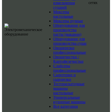
сетях
измельчения
сухарей
Миксеры
настольные
Миксеры ручные
Оборудование для
производства
пасты (макарон)
Оборудование для
производства суши
Овощерезки
профессиональные
Овощечистки /
Картофелечистки
Слайсеры
профессиональные
Сыротерки и
сырорезки
Тестораскаточные
машины
настольные
Универсальные
кухонные машины
Все категории