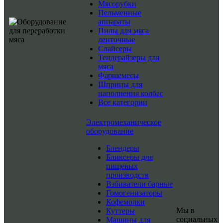
Мясорубки
Пельменные
аппараты
Пилы для мяса
ленточные
Слайсеры
Тендерайзеры для
мяса
Фаршемесы
Шприцы для
наполнения колбас
Все категории
Электромеханическое
оборудование
Блендеры
Бликсеры для
пищевых
производств
Взбиватели барные
Гомогенизаторы
Кофемолки
Мы в
Куттеры
социальных
Машины для