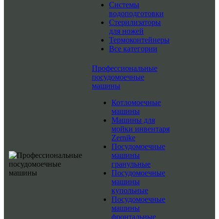
Системы
водоподготовки
Стерилизаторы
для ножей
Термоконтейнеры
Все категории
Профессиональные
посудомоечные
машины
Котломоечные
машины
Машины для
мойки инвентаря
Zernike
Посудомоечные
машины
гранульные
Посудомоечные
машины
купольные
Посудомоечные
машины
фронтальные