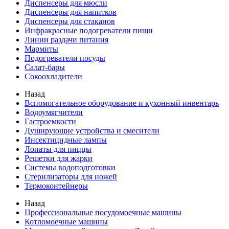
Диспенсеры для мюсли
Диспенсеры для напитков
Диспенсеры для стаканов
Инфракрасные подогреватели пищи
Линии раздачи питания
Мармиты
Подогреватели посуды
Салат-бары
Сокоохладители
Назад
Вспомогательное оборудование и кухонный инвентарь
Водоумягчители
Гастроемкости
Душирующие устройства и смесители
Инсектицидные лампы
Лопаты для пиццы
Решетки для жарки
Системы водоподготовки
Стерилизаторы для ножей
Термоконтейнеры
Назад
Профессиональные посудомоечные машины
Котломоечные машины