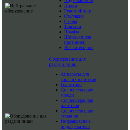
Подтоварники
Полки
Рукомойники
Стеллажи
Столы
Тележки
Шкафы
Шпильки для
противней
Все категории
Оборудование для
раздачи пищи
Аппараты для
горячих напитков
Граниторы
Диспенсеры для
мюсли
Диспенсеры для
напитков
Диспенсеры для
стаканов
Инфракрасные
подогреватели