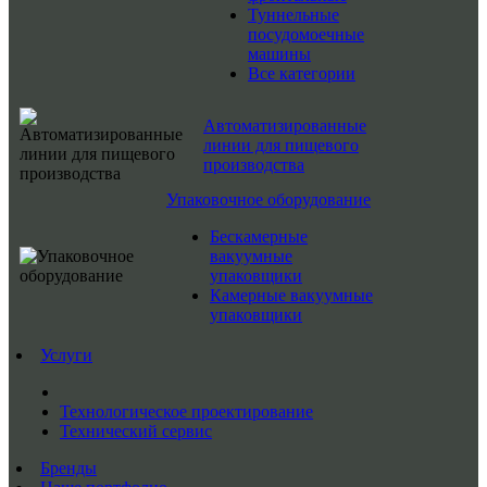
Туннельные
посудомоечные
машины
Все категории
Автоматизированные
линии для пищевого
производства
Упаковочное оборудование
Бескамерные
вакуумные
упаковщики
Камерные вакуумные
упаковщики
Услуги
Технологическое проектирование
Технический сервис
Бренды