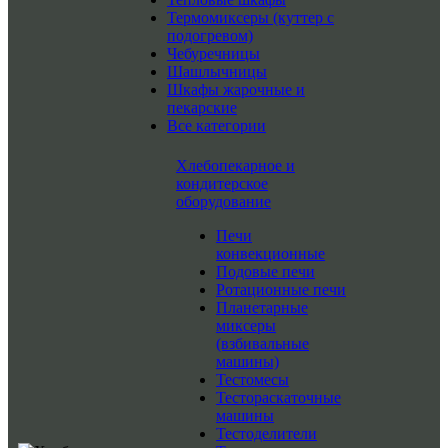
Термомиксеры (куттер с
подогревом)
Чебуречницы
Шашлычницы
Шкафы жарочные и
пекарские
Все категории
Хлебопекарное и
кондитерское
оборудование
Печи
конвекционные
Подовые печи
Ротационные печи
Планетарные
миксеры
(взбивальные
машины)
Тестомесы
Тестораскаточные
машины
Тестоделители