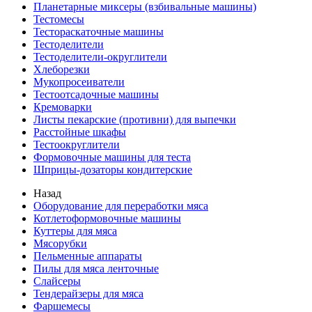
Планетарные миксеры (взбивальные машины)
Тестомесы
Тестораскаточные машины
Тестоделители
Тестоделители-округлители
Хлеборезки
Мукопросеиватели
Тестоотсадочные машины
Кремоварки
Листы пекарские (противни) для выпечки
Расстойные шкафы
Тестоокруглители
Формовочные машины для теста
Шприцы-дозаторы кондитерские
Назад
Оборудование для переработки мяса
Котлетоформовочные машины
Куттеры для мяса
Мясорубки
Пельменные аппараты
Пилы для мяса ленточные
Слайсеры
Тендерайзеры для мяса
Фаршемесы