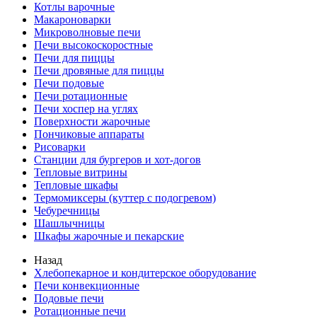
Котлы варочные
Макароноварки
Микроволновые печи
Печи высокоскоростные
Печи для пиццы
Печи дровяные для пиццы
Печи подовые
Печи ротационные
Печи хоспер на углях
Поверхности жарочные
Пончиковые аппараты
Рисоварки
Станции для бургеров и хот-догов
Тепловые витрины
Тепловые шкафы
Термомиксеры (куттер с подогревом)
Чебуречницы
Шашлычницы
Шкафы жарочные и пекарские
Назад
Хлебопекарное и кондитерское оборудование
Печи конвекционные
Подовые печи
Ротационные печи