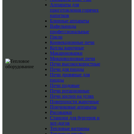
Аппараты для
приготовления горячих
напитков
Блинные аппараты
Вафельницы
профессиональные
Грили
Конвекционные печи
Котлы варочные
Макароноварки
Микроволновые печи
Печи высокоскоростные
Печи для пиццы
Печи дровяные для
пиццы
Печи подовые
Печи ротационные
Печи хоспер на углях
Поверхности жарочные
Пончиковые аппараты
Рисоварки
Станции для бургеров и
хот-догов
Тепловые витрины
Тепловые шкафы