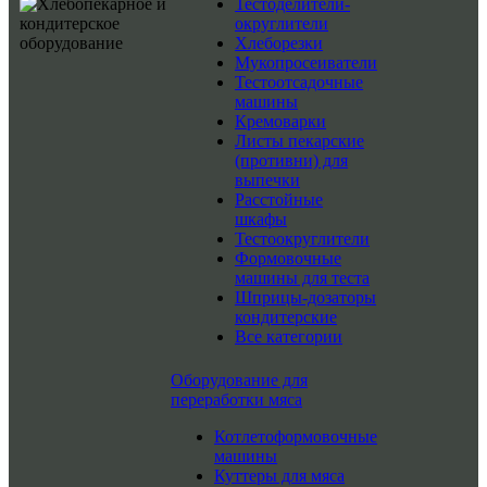
Тестоделители-
округлители
Хлеборезки
Мукопросеиватели
Тестоотсадочные
машины
Кремоварки
Листы пекарские
(противни) для
выпечки
Расстойные
шкафы
Тестоокруглители
Формовочные
машины для теста
Шприцы-дозаторы
кондитерские
Все категории
Оборудование для
переработки мяса
Котлетоформовочные
машины
Куттеры для мяса