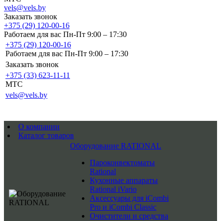
vels@vels.by
Заказать звонок
+375 (29) 120-00-16
Работаем для вас Пн-Пт 9:00 – 17:30
+375 (29) 120-00-16
Работаем для вас Пн-Пт 9:00 – 17:30
Заказать звонок
+375 (33) 623-11-11
MTC
vels@vels.by
О компании
Каталог товаров
Оборудование RATIONAL
Пароконвектоматы
Rational
Кухонные аппараты
Rational iVario
Аксессуары для iCombi
Pro и iCombi Classic
Очистители и средства