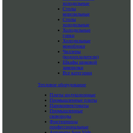
холодильные
Столы
морозильные
Столы
холодильные
Холодильные
горки
Холодильные
моноблоки
Чиллеры
(водоохладители)
Шкафы шоковой
заморозки
Все категории
Тепловое оборудование
Плиты индукционные
Промышленные плиты
Пароконвектоматы
Промышленные
сковороды
Фритюрницы
профессиональные
Аппараты Sous Vide