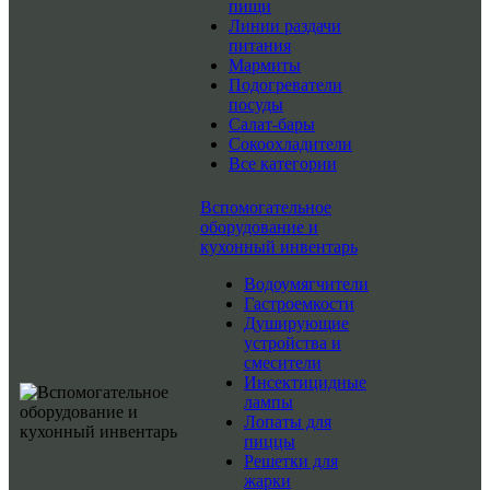
пищи
Линии раздачи
питания
Мармиты
Подогреватели
посуды
Салат-бары
Сокоохладители
Все категории
Вспомогательное
оборудование и
кухонный инвентарь
Водоумягчители
Гастроемкости
Душирующие
устройства и
смесители
Инсектицидные
лампы
Лопаты для
пиццы
Решетки для
жарки