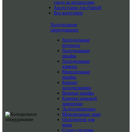
ухода за аппаратами
Аксессуары для iVario®
Все категории
Холодильное
оборудование
Холодильные
витрины
Холодильные
шкафы
Холодильные
камеры
Морозильные
шкафы
Барные
холодильники
Винные шкафы
Камеры шоковой
заморозки
Льдогенераторы
Морозильные лари
Охладители для
вина
Сплит-системы