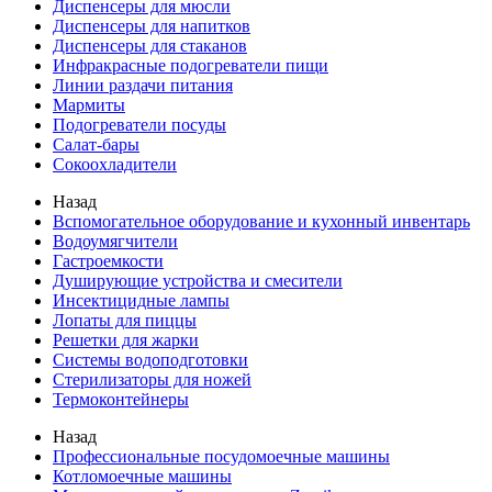
Диспенсеры для мюсли
Диспенсеры для напитков
Диспенсеры для стаканов
Инфракрасные подогреватели пищи
Линии раздачи питания
Мармиты
Подогреватели посуды
Салат-бары
Сокоохладители
Назад
Вспомогательное оборудование и кухонный инвентарь
Водоумягчители
Гастроемкости
Душирующие устройства и смесители
Инсектицидные лампы
Лопаты для пиццы
Решетки для жарки
Системы водоподготовки
Стерилизаторы для ножей
Термоконтейнеры
Назад
Профессиональные посудомоечные машины
Котломоечные машины