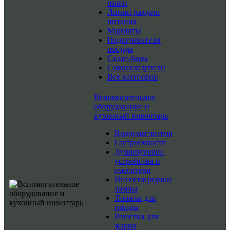
пищи
Линии раздачи
питания
Мармиты
Подогреватели
посуды
Салат-бары
Сокоохладители
Все категории
Вспомогательное
оборудование и
кухонный инвентарь
Водоумягчители
Гастроемкости
Душирующие
устройства и
смесители
Инсектицидные
лампы
Лопаты для
пиццы
Решетки для
жарки