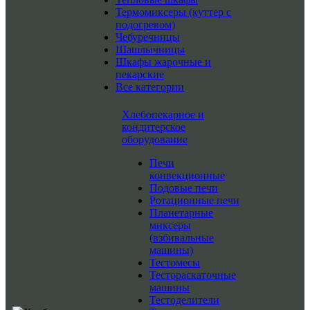
Термомиксеры (куттер с
подогревом)
Чебуречницы
Шашлычницы
Шкафы жарочные и
пекарские
Все категории
Хлебопекарное и
кондитерское
оборудование
Печи
конвекционные
Подовые печи
Ротационные печи
Планетарные
миксеры
(взбивальные
машины)
Тестомесы
Тестораскаточные
машины
Тестоделители