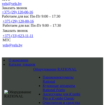
vels@vels.by
Заказать звонок
+375 (29) 120-00-16
Работаем для вас Пн-Пт 9:00 – 17:30
+375 (29) 120-00-16
Работаем для вас Пн-Пт 9:00 – 17:30
Заказать звонок
+375 (33) 623-11-11
MTC
vels@vels.by
О компании
Каталог товаров
Оборудование RATIONAL
Пароконвектоматы
Rational
Кухонные аппараты
Rational iVario
Аксессуары для iCombi
Pro и iCombi Classic
Очистители и средства