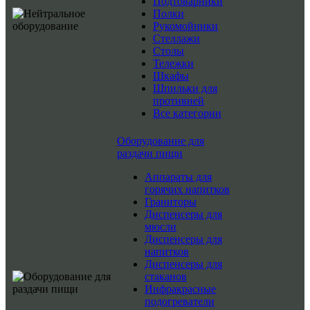
Подтоварники
Полки
Рукомойники
Стеллажи
Столы
Тележки
Шкафы
Шпильки для
противней
Все категории
Оборудование для
раздачи пищи
Аппараты для
горячих напитков
Граниторы
Диспенсеры для
мюсли
Диспенсеры для
напитков
Диспенсеры для
стаканов
Инфракрасные
подогреватели