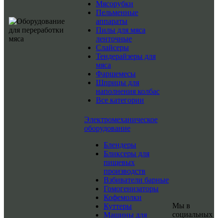
Мясорубки
Пельменные
аппараты
Пилы для мяса
ленточные
Слайсеры
Тендерайзеры для
мяса
Фаршемесы
Шприцы для
наполнения колбас
Все категории
Электромеханическое
оборудование
Блендеры
Бликсеры для
пищевых
производств
Взбиватели барные
Гомогенизаторы
Кофемолки
Мы в
Куттеры
социальных
Машины для