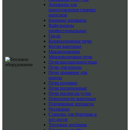
Аппараты для
приготовления горячих
напитков
Блинные аппараты
Вафельницы
профессиональные
Грили
Конвекционные печи
Котлы варочные
Макароноварки
Микроволновые печи
Печи высокоскоростные
Печи для пиццы
Печи дровяные для
пиццы
Печи подовые
Печи ротационные
Печи хоспер на углях
Поверхности жарочные
Пончиковые аппараты
Рисоварки
Станции для бургеров и
хот-догов
Тепловые витрины
Тепловые шкафы