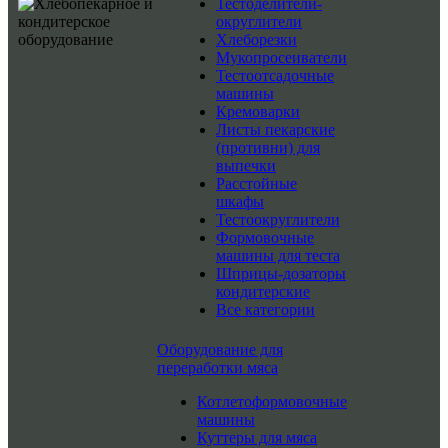
Тестоделители-
округлители
Хлеборезки
Мукопросеиватели
Тестоотсадочные
машины
Кремоварки
Листы пекарские
(противни) для
выпечки
Расстойные
шкафы
Тестоокруглители
Формовочные
машины для теста
Шприцы-дозаторы
кондитерские
Все категории
Оборудование для
переработки мяса
Котлетоформовочные
машины
Куттеры для мяса