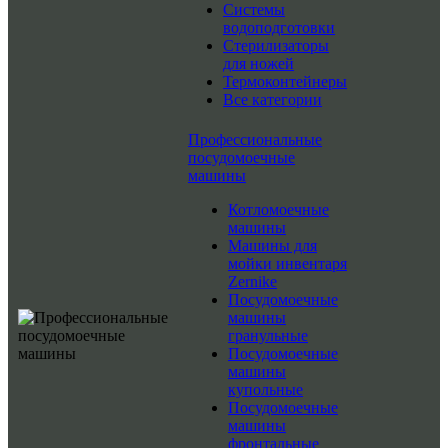
Системы
водоподготовки
Стерилизаторы
для ножей
Термоконтейнеры
Все категории
Профессиональные
посудомоечные
машины
Котломоечные
машины
Машины для
мойки инвентаря
Zernike
Посудомоечные
машины
гранульные
Посудомоечные
машины
купольные
Посудомоечные
машины
фронтальные