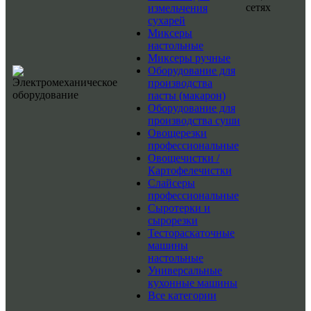
сетях
измельчения
сухарей
Миксеры
настольные
Миксеры ручные
Оборудование для
производства
пасты (макарон)
Оборудование для
производства суши
Овощерезки
профессиональные
Овощечистки /
Картофелечистки
Слайсеры
профессиональные
Сыротерки и
сырорезки
Тестораскаточные
машины
настольные
Универсальные
кухонные машины
Все категории