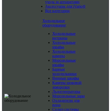
ухода за аппаратами
Аксессуары для iVario®
Все категории
Холодильное
оборудование
Холодильные
витрины
Холодильные
шкафы
Холодильные
камеры
Морозильные
шкафы
Барные
холодильники
Винные шкафы
Камеры шоковой
заморозки
Льдогенераторы
Морозильные лари
Охладители для
вина
Сплит-системы