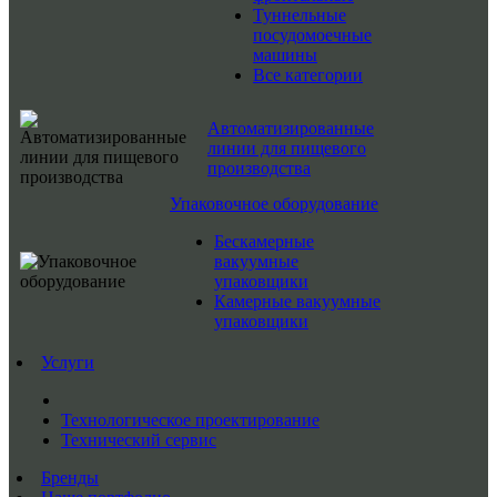
Туннельные
посудомоечные
машины
Все категории
Автоматизированные
линии для пищевого
производства
Упаковочное оборудование
Бескамерные
вакуумные
упаковщики
Камерные вакуумные
упаковщики
Услуги
Технологическое проектирование
Технический сервис
Бренды