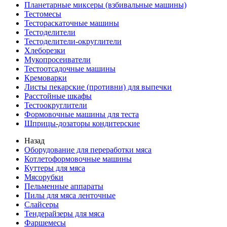
Планетарные миксеры (взбивальные машины)
Тестомесы
Тестораскаточные машины
Тестоделители
Тестоделители-округлители
Хлеборезки
Мукопросеиватели
Тестоотсадочные машины
Кремоварки
Листы пекарские (противни) для выпечки
Расстойные шкафы
Тестоокруглители
Формовочные машины для теста
Шприцы-дозаторы кондитерские
Назад
Оборудование для переработки мяса
Котлетоформовочные машины
Куттеры для мяса
Мясорубки
Пельменные аппараты
Пилы для мяса ленточные
Слайсеры
Тендерайзеры для мяса
Фаршемесы