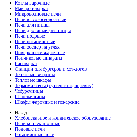
Котлы варочные
Макароноварки
Микроволновые печи
Печи высокоскоростные
Печи для пиццы
Печи дровяные для пиццы
Печи подовые
Печи ротационные
Печи хоспер на углях
Поверхности жарочные
Пончиковые аппараты
Рисоварки
Станции для бургеров и хот-догов
Тепловые витрины
Тепловые шкафы
Термомиксеры (куттер с подогревом)
Чебуречницы
Шашлычницы
Шкафы жарочные и пекарские
Назад
Хлебопекарное и кондитерское оборудование
Печи конвекционные
Подовые печи
Ротационные печи