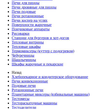
Печи для пиццы
Печи дровяные для пиццы
Печи подовые
Печи ротационные
Печи хоспер на углях
Поверхности жарочные
Пончиковые аппараты
Рисоварки
Станции для бургеров и хот-догов
Тепловые витрины
Тепловые шкафы
Термомиксеры (куттер с подогревом)
Чебуречницы
Шашлычницы
Шкафы жарочные и пекарские
Назад
Хлебопекарное и кондитерское оборудование
Печи конвекционные
Подовые печи
Ротационные печи
Планетарные миксеры (взбивальные машины)
Тестомесы
Тестораскаточные машины
Тестоделители