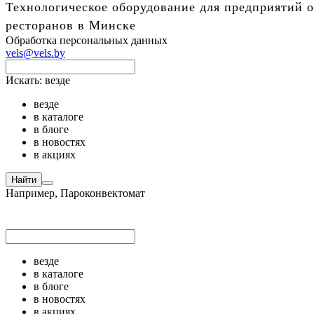
Технологическое оборудование для предприятий о
ресторанов в Минске
Обработка персональных данных
vels@vels.by
Искать:
везде
везде
в каталоге
в блоге
в новостях
в акциях
Найти
Например,
Пароконвектомат
везде
в каталоге
в блоге
в новостях
в акциях