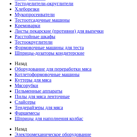
Тестоделители-округлители
Хлеборезки
Мукопросеиватели
Тестоотсадочные машины
Кремоварки
Листы пекарские (противни) для выпечки
Расстойные шкафы
Тестоокруглители
Формовочные машины для теста
Шприцы-дозаторы кондитерские
Назад
Оборудование для переработки мяса
Котлетоформовочные машины
Куттеры для мяса
Мясорубки
Пельменные аппараты
Пилы для мяса ленточные
Слайсеры
Тендерайзеры для мяса
Фаршемесы
Шприцы для наполнения колбас
Назад
Электромеханическое оборудование