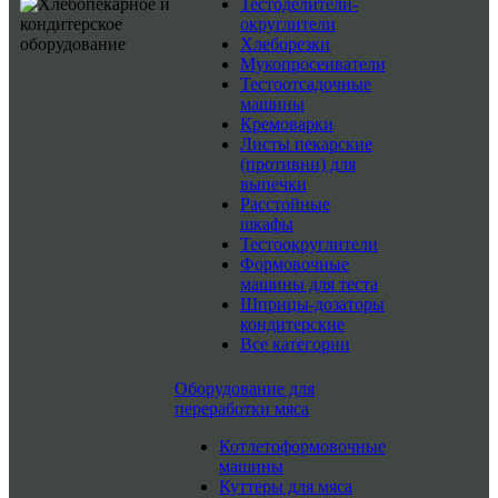
Тестоделители-
округлители
Хлеборезки
Мукопросеиватели
Тестоотсадочные
машины
Кремоварки
Листы пекарские
(противни) для
выпечки
Расстойные
шкафы
Тестоокруглители
Формовочные
машины для теста
Шприцы-дозаторы
кондитерские
Все категории
Оборудование для
переработки мяса
Котлетоформовочные
машины
Куттеры для мяса