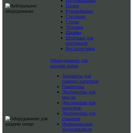
Подтоварники
Полки
Рукомойники
Стеллажи
Столы
Тележки
Шкафы
Шпильки для
противней
Все категории
Оборудование для
раздачи пищи
Аппараты для
горячих напитков
Граниторы
Диспенсеры для
мюсли
Диспенсеры для
напитков
Диспенсеры для
стаканов
Инфракрасные
подогреватели