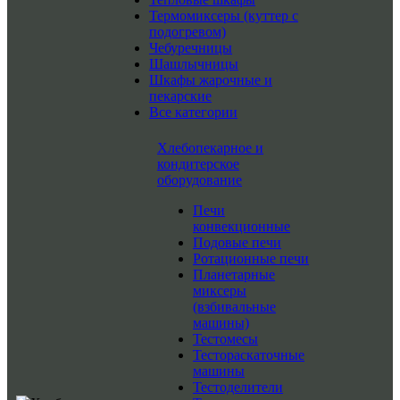
Термомиксеры (куттер с
подогревом)
Чебуречницы
Шашлычницы
Шкафы жарочные и
пекарские
Все категории
Хлебопекарное и
кондитерское
оборудование
Печи
конвекционные
Подовые печи
Ротационные печи
Планетарные
миксеры
(взбивальные
машины)
Тестомесы
Тестораскаточные
машины
Тестоделители