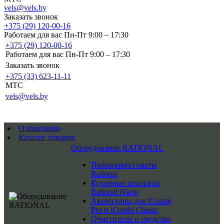
vels@vels.by
Заказать звонок
+375 (29) 120-00-16
Работаем для вас Пн-Пт 9:00 – 17:30
+375 (29) 120-00-16
Работаем для вас Пн-Пт 9:00 – 17:30
Заказать звонок
+375 (33) 623-11-11
MTC
vels@vels.by
О компании
Каталог товаров
Оборудование RATIONAL
Пароконвектоматы
Rational
Кухонные аппараты
Rational iVario
Аксессуары для iCombi
Pro и iCombi Classic
Очистители и средства