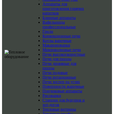
Аппараты для
приготовления горячих
напитков
Блинные аппараты
Вафельницы
профессиональные
Грили
Конвекционные печи
Котлы варочные
Макароноварки
Микроволновые печи
Печи высокоскоростные
Печи для пиццы
Печи дровяные для
пиццы
Печи подовые
Печи ротационные
Печи хоспер на углях
Поверхности жарочные
Пончиковые аппараты
Рисоварки
Станции для бургеров и
хот-догов
Тепловые витрины
Тепловые шкафы