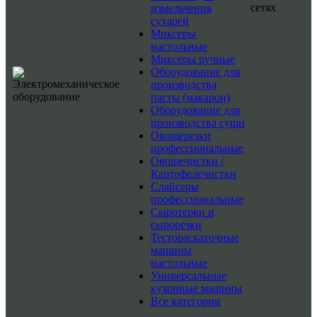
сетях
измельчения
сухарей
Миксеры
настольные
Миксеры ручные
Оборудование для
производства
пасты (макарон)
Оборудование для
производства суши
Овощерезки
профессиональные
Овощечистки /
Картофелечистки
Слайсеры
профессиональные
Сыротерки и
сырорезки
Тестораскаточные
машины
настольные
Универсальные
кухонные машины
Все категории