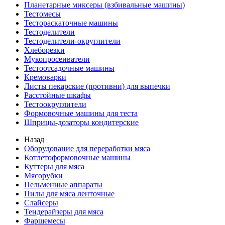
Планетарные миксеры (взбивальные машины)
Тестомесы
Тестораскаточные машины
Тестоделители
Тестоделители-округлители
Хлеборезки
Мукопросеиватели
Тестоотсадочные машины
Кремоварки
Листы пекарские (противни) для выпечки
Расстойные шкафы
Тестоокруглители
Формовочные машины для теста
Шприцы-дозаторы кондитерские
Назад
Оборудование для переработки мяса
Котлетоформовочные машины
Куттеры для мяса
Мясорубки
Пельменные аппараты
Пилы для мяса ленточные
Слайсеры
Тендерайзеры для мяса
Фаршемесы