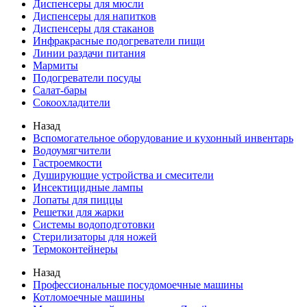
Диспенсеры для мюсли
Диспенсеры для напитков
Диспенсеры для стаканов
Инфракрасные подогреватели пищи
Линии раздачи питания
Мармиты
Подогреватели посуды
Салат-бары
Сокоохладители
Назад
Вспомогательное оборудование и кухонный инвентарь
Водоумягчители
Гастроемкости
Душирующие устройства и смесители
Инсектицидные лампы
Лопаты для пиццы
Решетки для жарки
Системы водоподготовки
Стерилизаторы для ножей
Термоконтейнеры
Назад
Профессиональные посудомоечные машины
Котломоечные машины