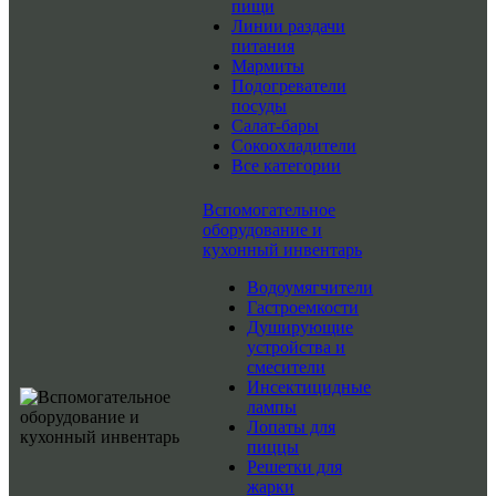
пищи
Линии раздачи
питания
Мармиты
Подогреватели
посуды
Салат-бары
Сокоохладители
Все категории
Вспомогательное
оборудование и
кухонный инвентарь
Водоумягчители
Гастроемкости
Душирующие
устройства и
смесители
Инсектицидные
лампы
Лопаты для
пиццы
Решетки для
жарки