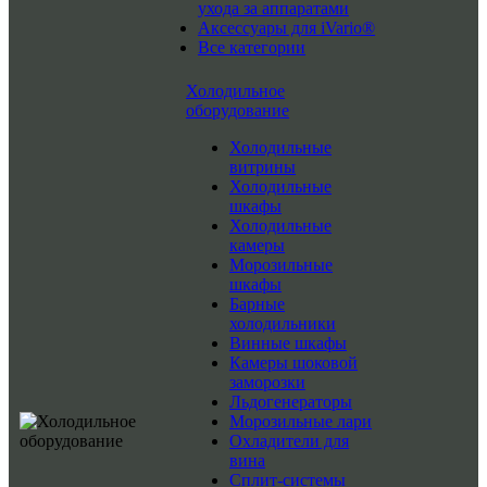
ухода за аппаратами
Аксессуары для iVario®
Все категории
Холодильное
оборудование
Холодильные
витрины
Холодильные
шкафы
Холодильные
камеры
Морозильные
шкафы
Барные
холодильники
Винные шкафы
Камеры шоковой
заморозки
Льдогенераторы
Морозильные лари
Охладители для
вина
Сплит-системы