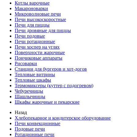
Котлы варочные
Макароноварки
Микроволновые печи
Печи высокоскоростные
Печи для пиццы
Печи дровяные для пиццы
Печи подовые
Печи ротационные
Печи хоспер на углях
Поверхности жарочные
Пончиковые аппараты
Рисоварки
Станции для бургеров и хот-догов
Тепловые витрины
Тепловые шкафы
Термомиксеры (куттер с подогревом)
Чебуречницы
Шашлычницы
Шкафы жарочные и пекарские
Назад
Хлебопекарное и кондитерское оборудование
Печи конвекционные
Подовые печи
Ротационные печи