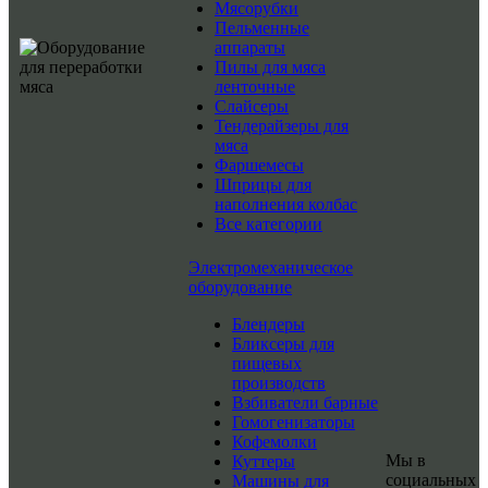
Мясорубки
Пельменные
аппараты
Пилы для мяса
ленточные
Слайсеры
Тендерайзеры для
мяса
Фаршемесы
Шприцы для
наполнения колбас
Все категории
Электромеханическое
оборудование
Блендеры
Бликсеры для
пищевых
производств
Взбиватели барные
Гомогенизаторы
Кофемолки
Мы в
Куттеры
социальных
Машины для