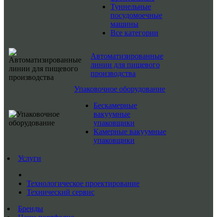
Туннельные
посудомоечные
машины
Все категории
Автоматизированные
линии для пищевого
производства
Упаковочное оборудование
Бескамерные
вакуумные
упаковщики
Камерные вакуумные
упаковщики
Услуги
Технологическое проектирование
Технический сервис
Бренды