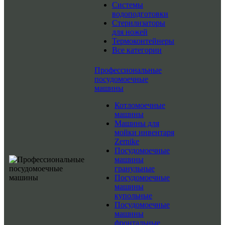
Системы
водоподготовки
Стерилизаторы
для ножей
Термоконтейнеры
Все категории
Профессиональные
посудомоечные
машины
Котломоечные
машины
Машины для
мойки инвентаря
Zernike
Посудомоечные
машины
гранульные
Посудомоечные
машины
купольные
Посудомоечные
машины
фронтальные