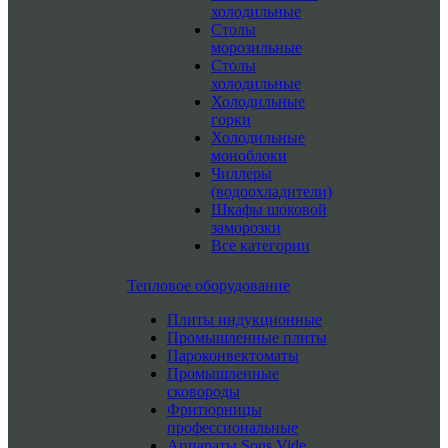
холодильные
Столы
морозильные
Столы
холодильные
Холодильные
горки
Холодильные
моноблоки
Чиллеры
(водоохладители)
Шкафы шоковой
заморозки
Все категории
Тепловое оборудование
Плиты индукционные
Промышленные плиты
Пароконвектоматы
Промышленные
сковороды
Фритюрницы
профессиональные
Аппараты Sous Vide