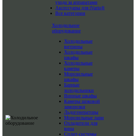
ухода за аппаратами
Аксессуары для iVario®
Все категории
Холодильное
оборудование
Холодильные
витрины
Холодильные
шкафы
Холодильные
камеры
Морозильные
шкафы
Барные
холодильники
Винные шкафы
Камеры шоковой
заморозки
Льдогенераторы
Морозильные лари
Охладители для
вина
Сплит-системы