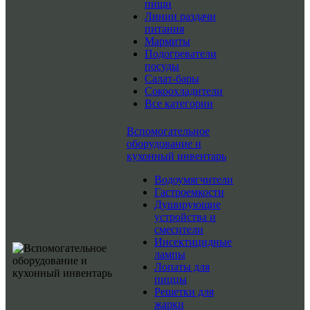
пищи
Линии раздачи
питания
Мармиты
Подогреватели
посуды
Салат-бары
Сокоохладители
Все категории
Вспомогательное
оборудование и
кухонный инвентарь
Водоумягчители
Гастроемкости
Душирующие
устройства и
смесители
Инсектицидные
лампы
Лопаты для
пиццы
Решетки для
жарки