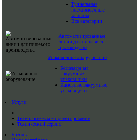
Туннельные
посудомоечные
машины
Все категории
Автоматизированные
линии для пищевого
производства
Упаковочное оборудование
Бескамерные
вакуумные
упаковщики
Камерные вакуумные
упаковщики
Услуги
Технологическое проектирование
Технический сервис
Бренды