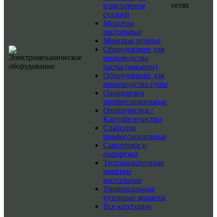
сетях
измельчения
сухарей
Миксеры
настольные
Миксеры ручные
Оборудование для
производства
пасты (макарон)
Оборудование для
производства суши
Овощерезки
профессиональные
Овощечистки /
Картофелечистки
Слайсеры
профессиональные
Сыротерки и
сырорезки
Тестораскаточные
машины
настольные
Универсальные
кухонные машины
Все категории