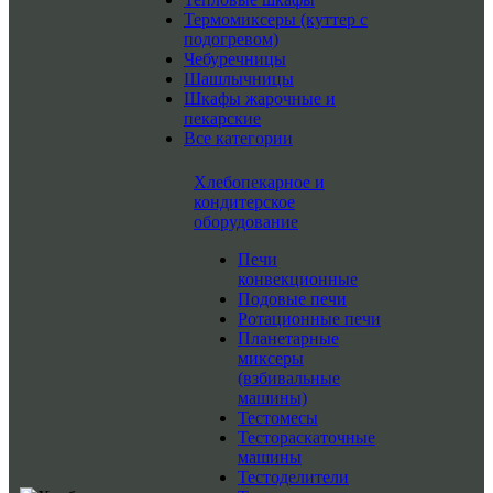
Термомиксеры (куттер с
подогревом)
Чебуречницы
Шашлычницы
Шкафы жарочные и
пекарские
Все категории
Хлебопекарное и
кондитерское
оборудование
Печи
конвекционные
Подовые печи
Ротационные печи
Планетарные
миксеры
(взбивальные
машины)
Тестомесы
Тестораскаточные
машины
Тестоделители