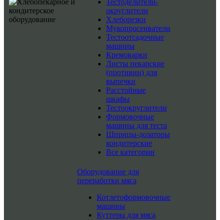
Тестоделители-
округлители
Хлеборезки
Мукопросеиватели
Тестоотсадочные
машины
Кремоварки
Листы пекарские
(противни) для
выпечки
Расстойные
шкафы
Тестоокруглители
Формовочные
машины для теста
Шприцы-дозаторы
кондитерские
Все категории
Оборудование для
переработки мяса
Котлетоформовочные
машины
Куттеры для мяса