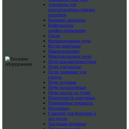
Аппараты для
приготовления горячих
напитков
Блинные аппараты
Вафельницы
профессиональные
Грили
Конвекционные печи
Котлы варочные
Макароноварки
Микроволновые печи
Печи высокоскоростные
Печи для пиццы
Печи дровяные для
пиццы
Печи подовые
Печи ротационные
Печи хоспер на углях
Поверхности жарочные
Пончиковые аппараты
Рисоварки
Станции для бургеров и
хот-догов
Тепловые витрины
Тепловые шкафы