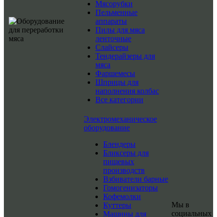
Мясорубки
Пельменные
аппараты
Пилы для мяса
ленточные
Слайсеры
Тендерайзеры для
мяса
Фаршемесы
Шприцы для
наполнения колбас
Все категории
Электромеханическое
оборудование
Блендеры
Бликсеры для
пищевых
производств
Взбиватели барные
Гомогенизаторы
Кофемолки
Мы в
Куттеры
социальных
Машины для