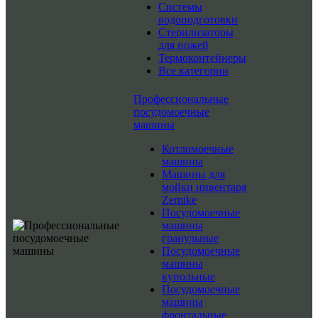
Системы
водоподготовки
Стерилизаторы
для ножей
Термоконтейнеры
Все категории
Профессиональные
посудомоечные
машины
Котломоечные
машины
Машины для
мойки инвентаря
Zernike
Посудомоечные
машины
гранульные
Посудомоечные
машины
купольные
Посудомоечные
машины
фронтальные