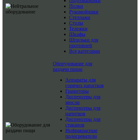
Подтоварники
Полки
Рукомойники
Стеллажи
Столы
Тележки
Шкафы
Шпильки для
противней
Все категории
Оборудование для
раздачи пищи
Аппараты для
горячих напитков
Граниторы
Диспенсеры для
мюсли
Диспенсеры для
напитков
Диспенсеры для
стаканов
Инфракрасные
подогреватели