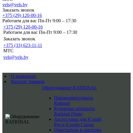
vels@vels.by
Заказать звонок
+375 (29) 120-00-16
Работаем для вас Пн-Пт 9:00 – 17:30
+375 (29) 120-00-16
Работаем для вас Пн-Пт 9:00 – 17:30
Заказать звонок
+375 (33) 623-11-11
MTC
vels@vels.by
О компании
Каталог товаров
Оборудование RATIONAL
Пароконвектоматы
Rational
Кухонные аппараты
Rational iVario
Аксессуары для iCombi
Pro и iCombi Classic
Очистители и средства