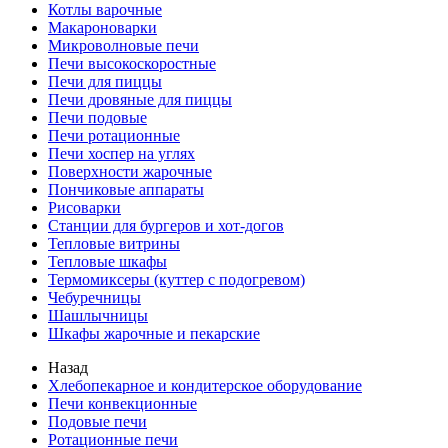
Котлы варочные
Макароноварки
Микроволновые печи
Печи высокоскоростные
Печи для пиццы
Печи дровяные для пиццы
Печи подовые
Печи ротационные
Печи хоспер на углях
Поверхности жарочные
Пончиковые аппараты
Рисоварки
Станции для бургеров и хот-догов
Тепловые витрины
Тепловые шкафы
Термомиксеры (куттер с подогревом)
Чебуречницы
Шашлычницы
Шкафы жарочные и пекарские
Назад
Хлебопекарное и кондитерское оборудование
Печи конвекционные
Подовые печи
Ротационные печи