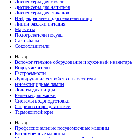
Диспенсеры для мюсли
Диспенсеры для напитков
Диспенсеры для стаканов
Инфракрасные подогреватели пищи
Линии раздачи питания
Мармиты
Подогреватели посуды
Салат-бары
Сокоохладители
Назад
Вспомогательное оборудование и кухонный инвентарь
Водоумягчители
Гастроемкости
Душирующие устройства и смесители
Инсектицидные лампы
Лопаты для пиццы
Решетки для жарки
Системы водоподготовки
Стерилизаторы для ножей
Термоконтейнеры
Назад
Профессиональные посудомоечные машины
Котломоечные машины