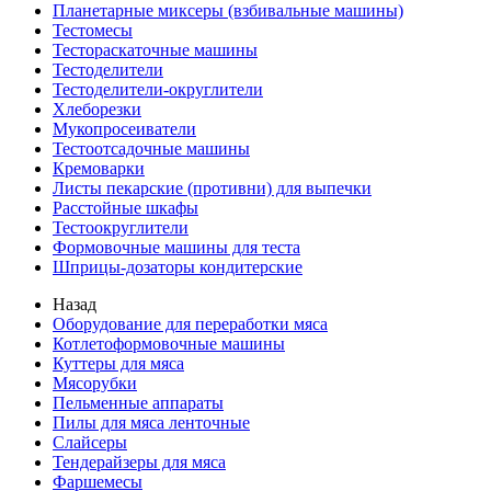
Планетарные миксеры (взбивальные машины)
Тестомесы
Тестораскаточные машины
Тестоделители
Тестоделители-округлители
Хлеборезки
Мукопросеиватели
Тестоотсадочные машины
Кремоварки
Листы пекарские (противни) для выпечки
Расстойные шкафы
Тестоокруглители
Формовочные машины для теста
Шприцы-дозаторы кондитерские
Назад
Оборудование для переработки мяса
Котлетоформовочные машины
Куттеры для мяса
Мясорубки
Пельменные аппараты
Пилы для мяса ленточные
Слайсеры
Тендерайзеры для мяса
Фаршемесы