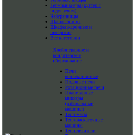
Термомиксеры (куттер с
подогревом)
Чебуречницы
Шашлычницы
Шкафы жарочные и
пекарские
Все категории
Хлебопекарное и
кондитерское
оборудование
Печи
конвекционные
Подовые печи
Ротационные печи
Планетарные
миксеры
(взбивальные
машины)
Тестомесы
Тестораскаточные
машины
Тестоделители