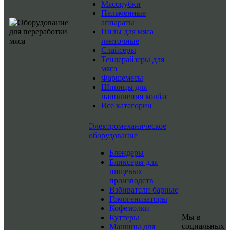
Мясорубки
Пельменные
аппараты
Пилы для мяса
ленточные
Слайсеры
Тендерайзеры для
мяса
Фаршемесы
Шприцы для
наполнения колбас
Все категории
Электромеханическое
оборудование
Блендеры
Бликсеры для
пищевых
производств
Взбиватели барные
Гомогенизаторы
Кофемолки
Мы в
Куттеры
социальных
Машины для