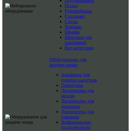
Подтоварники
Полки
Рукомойники
Стеллажи
Столы
Тележки
Шкафы
Шпильки для
противней
Все категории
Оборудование для
раздачи пищи
Аппараты для
горячих напитков
Граниторы
Диспенсеры для
мюсли
Диспенсеры для
напитков
Диспенсеры для
стаканов
Инфракрасные
подогреватели