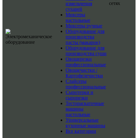
сетях
измельчения
сухарей
Миксеры
настольные
Миксеры ручные
Оборудование для
производства
пасты (макарон)
Оборудование для
производства суши
Овощерезки
профессиональные
Овощечистки /
Картофелечистки
Слайсеры
профессиональные
Сыротерки и
сырорезки
Тестораскаточные
машины
настольные
Универсальные
кухонные машины
Все категории