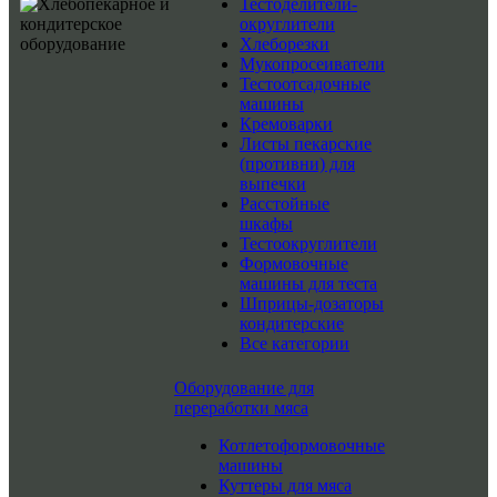
Тестоделители-
округлители
Хлеборезки
Мукопросеиватели
Тестоотсадочные
машины
Кремоварки
Листы пекарские
(противни) для
выпечки
Расстойные
шкафы
Тестоокруглители
Формовочные
машины для теста
Шприцы-дозаторы
кондитерские
Все категории
Оборудование для
переработки мяса
Котлетоформовочные
машины
Куттеры для мяса