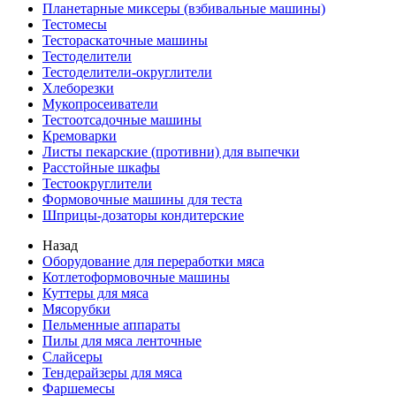
Планетарные миксеры (взбивальные машины)
Тестомесы
Тестораскаточные машины
Тестоделители
Тестоделители-округлители
Хлеборезки
Мукопросеиватели
Тестоотсадочные машины
Кремоварки
Листы пекарские (противни) для выпечки
Расстойные шкафы
Тестоокруглители
Формовочные машины для теста
Шприцы-дозаторы кондитерские
Назад
Оборудование для переработки мяса
Котлетоформовочные машины
Куттеры для мяса
Мясорубки
Пельменные аппараты
Пилы для мяса ленточные
Слайсеры
Тендерайзеры для мяса
Фаршемесы