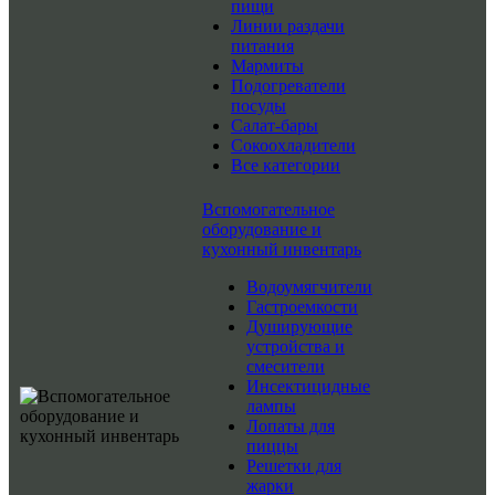
пищи
Линии раздачи
питания
Мармиты
Подогреватели
посуды
Салат-бары
Сокоохладители
Все категории
Вспомогательное
оборудование и
кухонный инвентарь
Водоумягчители
Гастроемкости
Душирующие
устройства и
смесители
Инсектицидные
лампы
Лопаты для
пиццы
Решетки для
жарки