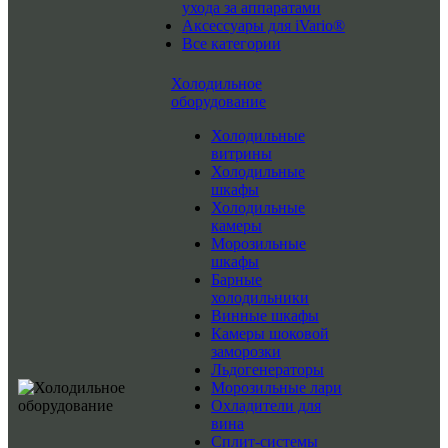
ухода за аппаратами
Аксессуары для iVario®
Все категории
Холодильное
оборудование
Холодильные
витрины
Холодильные
шкафы
Холодильные
камеры
Морозильные
шкафы
Барные
холодильники
Винные шкафы
Камеры шоковой
заморозки
Льдогенераторы
Морозильные лари
Охладители для
вина
Сплит-системы