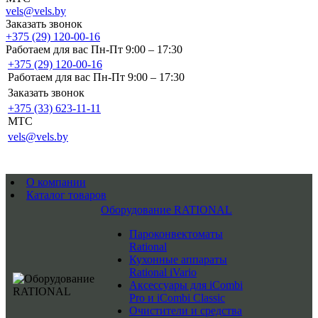
vels@vels.by
Заказать звонок
+375 (29) 120-00-16
Работаем для вас Пн-Пт 9:00 – 17:30
+375 (29) 120-00-16
Работаем для вас Пн-Пт 9:00 – 17:30
Заказать звонок
+375 (33) 623-11-11
MTC
vels@vels.by
О компании
Каталог товаров
Оборудование RATIONAL
Пароконвектоматы
Rational
Кухонные аппараты
Rational iVario
Аксессуары для iCombi
Pro и iCombi Classic
Очистители и средства