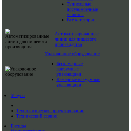
Туннельные
посудомоечные
машины
Все категории
Автоматизированные
линии для пищевого
производства
Упаковочное оборудование
Бескамерные
вакуумные
упаковщики
Камерные вакуумные
упаковщики
Услуги
Технологическое проектирование
Технический сервис
Бренды