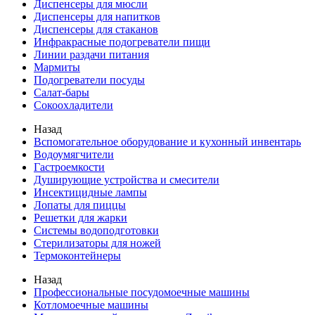
Диспенсеры для мюсли
Диспенсеры для напитков
Диспенсеры для стаканов
Инфракрасные подогреватели пищи
Линии раздачи питания
Мармиты
Подогреватели посуды
Салат-бары
Сокоохладители
Назад
Вспомогательное оборудование и кухонный инвентарь
Водоумягчители
Гастроемкости
Душирующие устройства и смесители
Инсектицидные лампы
Лопаты для пиццы
Решетки для жарки
Системы водоподготовки
Стерилизаторы для ножей
Термоконтейнеры
Назад
Профессиональные посудомоечные машины
Котломоечные машины