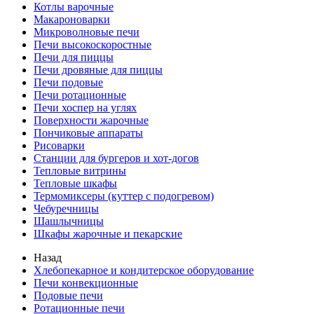
Котлы варочные
Макароноварки
Микроволновые печи
Печи высокоскоростные
Печи для пиццы
Печи дровяные для пиццы
Печи подовые
Печи ротационные
Печи хоспер на углях
Поверхности жарочные
Пончиковые аппараты
Рисоварки
Станции для бургеров и хот-догов
Тепловые витрины
Тепловые шкафы
Термомиксеры (куттер с подогревом)
Чебуречницы
Шашлычницы
Шкафы жарочные и пекарские
Назад
Хлебопекарное и кондитерское оборудование
Печи конвекционные
Подовые печи
Ротационные печи