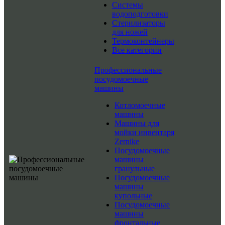
Системы
водоподготовки
Стерилизаторы
для ножей
Термоконтейнеры
Все категории
Профессиональные
посудомоечные
машины
Котломоечные
машины
Машины для
мойки инвентаря
Zernike
Посудомоечные
машины
гранульные
Посудомоечные
машины
купольные
Посудомоечные
машины
фронтальные