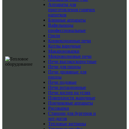
Аппараты для
приготовления горячих
напитков
Блинные аппараты
Вафельницы
профессиональные
Грили
Конвекционные печи
Котлы варочные
Макароноварки
Микроволновые печи
Печи высокоскоростные
Печи для пиццы
Печи дровяные для
пиццы
Печи подовые
Печи ротационные
Печи хоспер на углях
Поверхности жарочные
Пончиковые аппараты
Рисоварки
Станции для бургеров и
хот-догов
Тепловые витрины
Тепловые шкафы