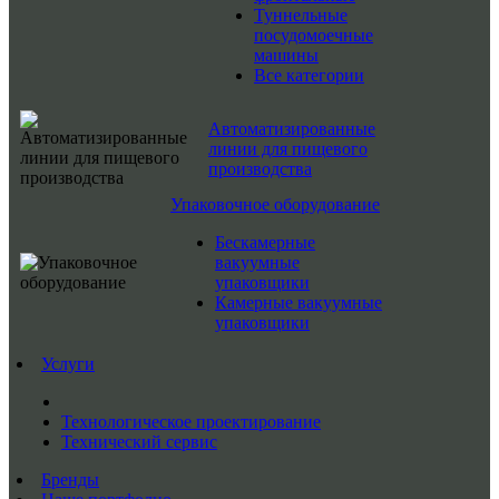
Туннельные
посудомоечные
машины
Все категории
Автоматизированные
линии для пищевого
производства
Упаковочное оборудование
Бескамерные
вакуумные
упаковщики
Камерные вакуумные
упаковщики
Услуги
Технологическое проектирование
Технический сервис
Бренды