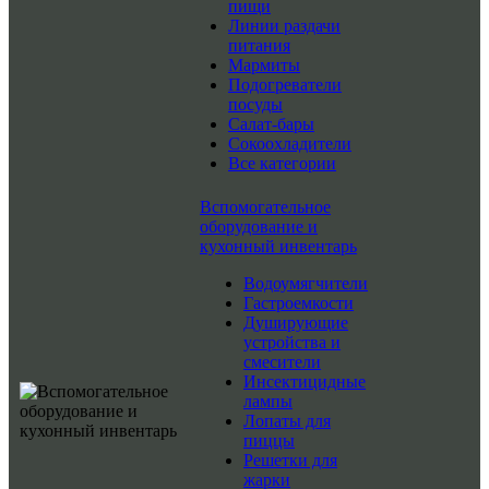
пищи
Линии раздачи
питания
Мармиты
Подогреватели
посуды
Салат-бары
Сокоохладители
Все категории
Вспомогательное
оборудование и
кухонный инвентарь
Водоумягчители
Гастроемкости
Душирующие
устройства и
смесители
Инсектицидные
лампы
Лопаты для
пиццы
Решетки для
жарки