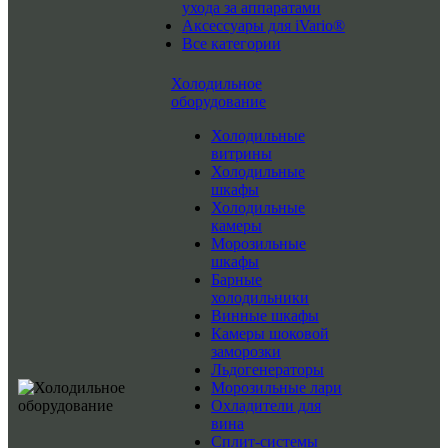
ухода за аппаратами
Аксессуары для iVario®
Все категории
Холодильное
оборудование
Холодильные
витрины
Холодильные
шкафы
Холодильные
камеры
Морозильные
шкафы
Барные
холодильники
Винные шкафы
Камеры шоковой
заморозки
Льдогенераторы
Морозильные лари
Охладители для
вина
Сплит-системы