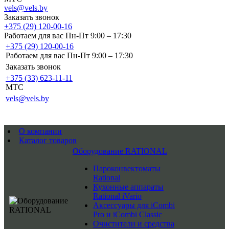
vels@vels.by
Заказать звонок
+375 (29) 120-00-16
Работаем для вас Пн-Пт 9:00 – 17:30
+375 (29) 120-00-16
Работаем для вас Пн-Пт 9:00 – 17:30
Заказать звонок
+375 (33) 623-11-11
MTC
vels@vels.by
О компании
Каталог товаров
Оборудование RATIONAL
Пароконвектоматы
Rational
Кухонные аппараты
Rational iVario
Аксессуары для iCombi
Pro и iCombi Classic
Очистители и средства