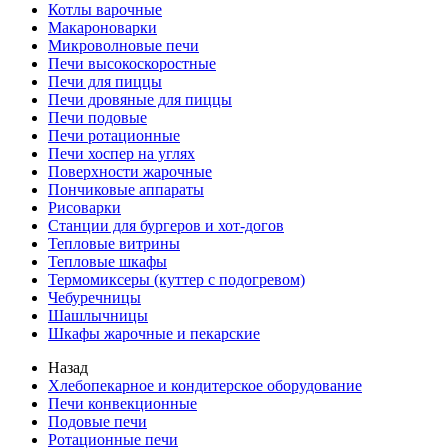
Котлы варочные
Макароноварки
Микроволновые печи
Печи высокоскоростные
Печи для пиццы
Печи дровяные для пиццы
Печи подовые
Печи ротационные
Печи хоспер на углях
Поверхности жарочные
Пончиковые аппараты
Рисоварки
Станции для бургеров и хот-догов
Тепловые витрины
Тепловые шкафы
Термомиксеры (куттер с подогревом)
Чебуречницы
Шашлычницы
Шкафы жарочные и пекарские
Назад
Хлебопекарное и кондитерское оборудование
Печи конвекционные
Подовые печи
Ротационные печи