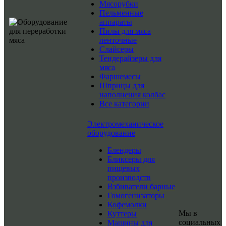
Мясорубки
Пельменные
аппараты
Пилы для мяса
ленточные
Слайсеры
Тендерайзеры для
мяса
Фаршемесы
Шприцы для
наполнения колбас
Все категории
Электромеханическое
оборудование
Блендеры
Бликсеры для
пищевых
производств
Взбиватели барные
Гомогенизаторы
Кофемолки
Мы в
Куттеры
социальных
Машины для