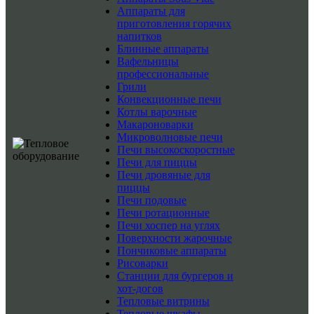
Аппараты для
приготовления горячих
напитков
Блинные аппараты
Вафельницы
профессиональные
Грили
Конвекционные печи
Котлы варочные
Макароноварки
Микроволновые печи
Печи высокоскоростные
Печи для пиццы
Печи дровяные для
пиццы
Печи подовые
Печи ротационные
Печи хоспер на углях
Поверхности жарочные
Пончиковые аппараты
Рисоварки
Станции для бургеров и
хот-догов
Тепловые витрины
Тепловые шкафы