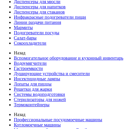
Диспенсеры для мюсли
Диспенсеры для напитков
Диспенсеры для стаканов
Инфракрасные подогреватели пищи
Линии раздачи питания
Мармиты
Подогреватели посуды
Салат-бары
Сокоохладители
Назад
Вспомогательное оборудование и кухонный инвентарь
Водоумягчители
Гастроемкости
Душирующие устройства и смесители
Инсектицидные лампы
Лопаты для пиццы
Решетки для жарки
Системы водоподготовки
Стерилизаторы для ножей
Термоконтейнеры
Назад
Профессиональные посудомоечные машины
Котломоечные машины