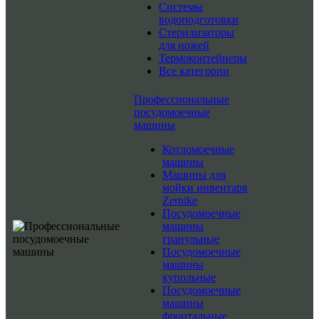
Системы
водоподготовки
Стерилизаторы
для ножей
Термоконтейнеры
Все категории
Профессиональные
посудомоечные
машины
Котломоечные
машины
Машины для
мойки инвентаря
Zernike
Посудомоечные
машины
гранульные
Посудомоечные
машины
купольные
Посудомоечные
машины
фронтальные