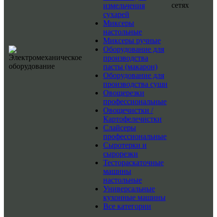
сетях
измельчения
сухарей
Миксеры
настольные
Миксеры ручные
Оборудование для
производства
пасты (макарон)
Оборудование для
производства суши
Овощерезки
профессиональные
Овощечистки /
Картофелечистки
Слайсеры
профессиональные
Сыротерки и
сырорезки
Тестораскаточные
машины
настольные
Универсальные
кухонные машины
Все категории