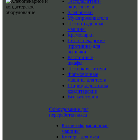
Тестоделители-
округлители
Хлеборезки
Мукопросеиватели
Тестоотсадочные
машины
Кремоварки
Листы пекарские
(противни) для
выпечки
Расстойные
шкафы
Тестоокруглители
Формовочные
машины для теста
Шприцы-дозаторы
кондитерские
Все категории
Оборудование для
переработки мяса
Котлетоформовочные
машины
Куттеры для мяса