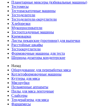
Планетарные миксеры (взбивальные машины)
Тестомесы
Тестораскаточные машины
Тестоделители
Тестоделители-округлители
Хлеборезки
Мукопросеиватели
Тестоотсадочные машины
Кремоварки
Листы пекарские (противни) для выпечки
Расстойные шкафы
Тестоокруглители
Формовочные машины для теста
Шприцы-дозаторы кондитерские
Назад
Оборудование для переработки мяса
Котлетоформовочные машины
Куттеры для мяса
Мясорубки
Пельменные аппараты
Пилы для мяса ленточные
Слайсеры
Тендерайзеры для мяса
Фаршемесы