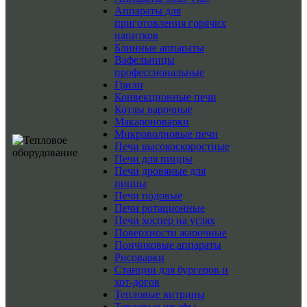
Аппараты для
приготовления горячих
напитков
Блинные аппараты
Вафельницы
профессиональные
Грили
Конвекционные печи
Котлы варочные
Макароноварки
Микроволновые печи
Печи высокоскоростные
Печи для пиццы
Печи дровяные для
пиццы
Печи подовые
Печи ротационные
Печи хоспер на углях
Поверхности жарочные
Пончиковые аппараты
Рисоварки
Станции для бургеров и
хот-догов
Тепловые витрины
Тепловые шкафы