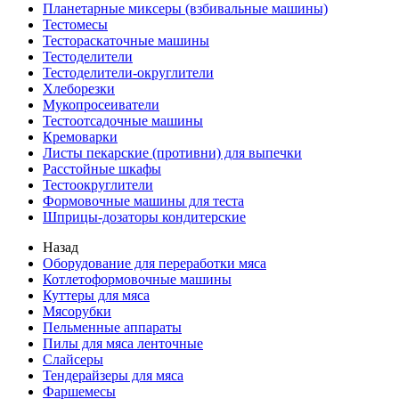
Планетарные миксеры (взбивальные машины)
Тестомесы
Тестораскаточные машины
Тестоделители
Тестоделители-округлители
Хлеборезки
Мукопросеиватели
Тестоотсадочные машины
Кремоварки
Листы пекарские (противни) для выпечки
Расстойные шкафы
Тестоокруглители
Формовочные машины для теста
Шприцы-дозаторы кондитерские
Назад
Оборудование для переработки мяса
Котлетоформовочные машины
Куттеры для мяса
Мясорубки
Пельменные аппараты
Пилы для мяса ленточные
Слайсеры
Тендерайзеры для мяса
Фаршемесы