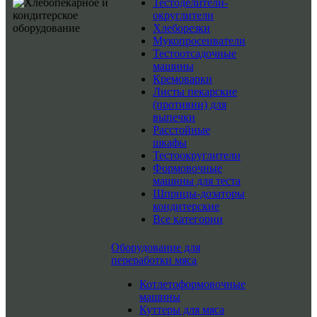
Тестоделители-
округлители
Хлеборезки
Мукопросеиватели
Тестоотсадочные
машины
Кремоварки
Листы пекарские
(противни) для
выпечки
Расстойные
шкафы
Тестоокруглители
Формовочные
машины для теста
Шприцы-дозаторы
кондитерские
Все категории
Оборудование для
переработки мяса
Котлетоформовочные
машины
Куттеры для мяса