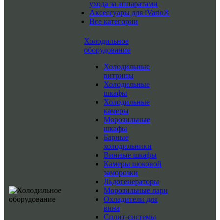
ухода за аппаратами
Аксессуары для iVario®
Все категории
Холодильное
оборудование
Холодильные
витрины
Холодильные
шкафы
Холодильные
камеры
Морозильные
шкафы
Барные
холодильники
Винные шкафы
Камеры шоковой
заморозки
Льдогенераторы
Морозильные лари
Охладители для
вина
Сплит-системы