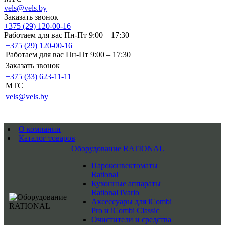
vels@vels.by
Заказать звонок
+375 (29) 120-00-16
Работаем для вас Пн-Пт 9:00 – 17:30
+375 (29) 120-00-16
Работаем для вас Пн-Пт 9:00 – 17:30
Заказать звонок
+375 (33) 623-11-11
MTC
vels@vels.by
О компании
Каталог товаров
Оборудование RATIONAL
Пароконвектоматы
Rational
Кухонные аппараты
Rational iVario
Аксессуары для iCombi
Pro и iCombi Classic
Очистители и средства