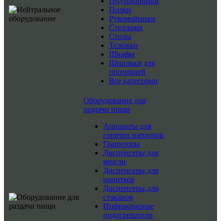
Подтоварники
Полки
Рукомойники
Стеллажи
Столы
Тележки
Шкафы
Шпильки для
противней
Все категории
Оборудование для
раздачи пищи
Аппараты для
горячих напитков
Граниторы
Диспенсеры для
мюсли
Диспенсеры для
напитков
Диспенсеры для
стаканов
Инфракрасные
подогреватели