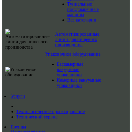
Туннельные
посудомоечные
машины
Все категории
Автоматизированные
линии для пищевого
производства
Упаковочное оборудование
Бескамерные
вакуумные
упаковщики
Камерные вакуумные
упаковщики
Услуги
Технологическое проектирование
Технический сервис
Бренды