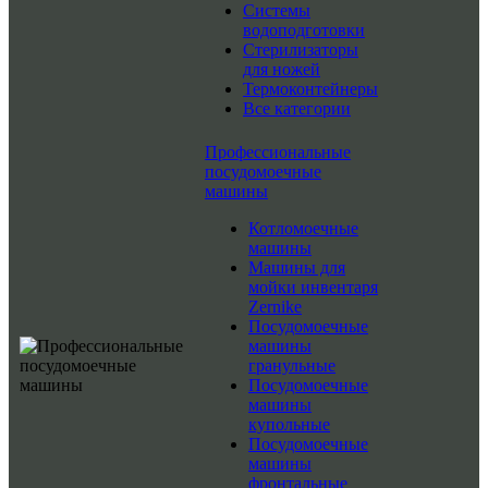
Системы
водоподготовки
Стерилизаторы
для ножей
Термоконтейнеры
Все категории
Профессиональные
посудомоечные
машины
Котломоечные
машины
Машины для
мойки инвентаря
Zernike
Посудомоечные
машины
гранульные
Посудомоечные
машины
купольные
Посудомоечные
машины
фронтальные