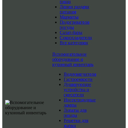
пищи
Линии раздачи
питания
Мармиты
Подогреватели
посуды
Салат-бары
Сокоохладители
Все категории
Вспомогательное
оборудование и
кухонный инвентарь
Водоумягчители
Гастроемкости
Душирующие
устройства и
смесители
Инсектицидные
лампы
Лопаты для
пиццы
Решетки для
жарки