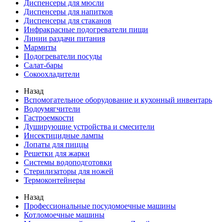
Диспенсеры для мюсли
Диспенсеры для напитков
Диспенсеры для стаканов
Инфракрасные подогреватели пищи
Линии раздачи питания
Мармиты
Подогреватели посуды
Салат-бары
Сокоохладители
Назад
Вспомогательное оборудование и кухонный инвентарь
Водоумягчители
Гастроемкости
Душирующие устройства и смесители
Инсектицидные лампы
Лопаты для пиццы
Решетки для жарки
Системы водоподготовки
Стерилизаторы для ножей
Термоконтейнеры
Назад
Профессиональные посудомоечные машины
Котломоечные машины