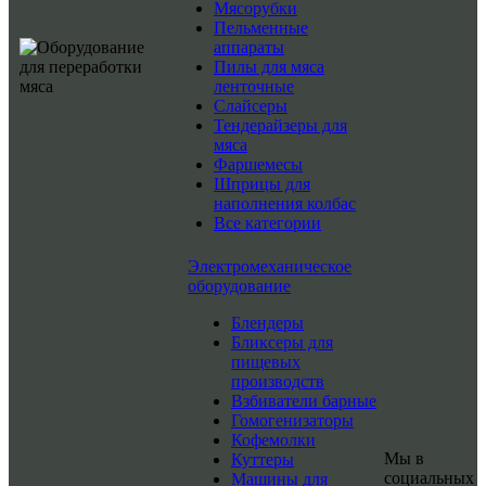
Мясорубки
Пельменные
аппараты
Пилы для мяса
ленточные
Слайсеры
Тендерайзеры для
мяса
Фаршемесы
Шприцы для
наполнения колбас
Все категории
Электромеханическое
оборудование
Блендеры
Бликсеры для
пищевых
производств
Взбиватели барные
Гомогенизаторы
Кофемолки
Мы в
Куттеры
социальных
Машины для