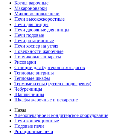
Котлы варочные
Макароноварки
Микроволновые печи
Печи высокоскоростные
Печи для пиццы
Печи дровяные для пиццы
Печи подовые
Печи ротационные
Печи хоспер на углях
Поверхности жарочные
Пончиковые аппараты
Рисоварки
Станции для бургеров и хот-догов
Тепловые витрины
Тепловые шкафы
Термомиксеры (куттер с подогревом)
Чебуречницы
Шашлычницы
Шкафы жарочные и пекарские
Назад
Хлебопекарное и кондитерское оборудование
Печи конвекционные
Подовые печи
Ротационные печи