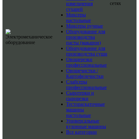
сетях
измельчения
сухарей
Миксеры
настольные
Миксеры ручные
Оборудование для
производства
пасты (макарон)
Оборудование для
производства суши
Овощерезки
профессиональные
Овощечистки /
Картофелечистки
Слайсеры
профессиональные
Сыротерки и
сырорезки
Тестораскаточные
машины
настольные
Универсальные
кухонные машины
Все категории