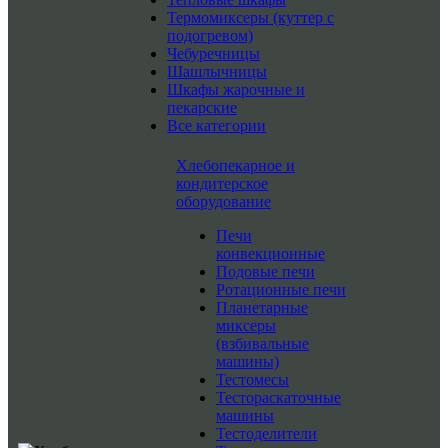
Термомиксеры (куттер с
подогревом)
Чебуречницы
Шашлычницы
Шкафы жарочные и
пекарские
Все категории
Хлебопекарное и
кондитерское
оборудование
Печи
конвекционные
Подовые печи
Ротационные печи
Планетарные
миксеры
(взбивальные
машины)
Тестомесы
Тестораскаточные
машины
Тестоделители