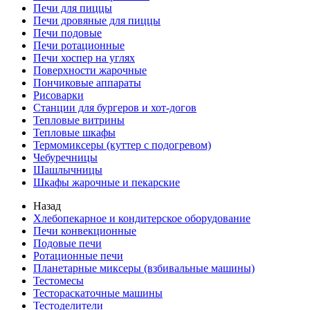
Печи для пиццы
Печи дровяные для пиццы
Печи подовые
Печи ротационные
Печи хоспер на углях
Поверхности жарочные
Пончиковые аппараты
Рисоварки
Станции для бургеров и хот-догов
Тепловые витрины
Тепловые шкафы
Термомиксеры (куттер с подогревом)
Чебуречницы
Шашлычницы
Шкафы жарочные и пекарские
Назад
Хлебопекарное и кондитерское оборудование
Печи конвекционные
Подовые печи
Ротационные печи
Планетарные миксеры (взбивальные машины)
Тестомесы
Тестораскаточные машины
Тестоделители