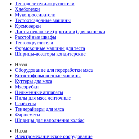
Тестоделители-округлители
Хлеборезки
Мукопросеиватели
Тестоотсадочные машины
Кремоварки
Листы пекарские (противни) для выпечки
Расстойные шкафы
Тестоокруглители
Формовочные машины для теста
Шприцы-дозаторы кондитерские
Назад
Оборудование для переработки мяса
Котлетоформовочные машины
Куттеры для мяса
Мясорубки
Пельменные аппараты
Пилы для мяса ленточные
Слайсеры
Тендерайзеры для мяса
Фаршемесы
Шприцы для наполнения колбас
Назад
Электромеханическое оборудование