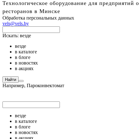
Технологическое оборудование для предприятий о
ресторанов в Минске
Обработка персональных данных
vels@vels.by
Искать:
везде
везде
в каталоге
в блоге
в новостях
в акциях
Найти
Например,
Пароконвектомат
везде
в каталоге
в блоге
в новостях
в акциях