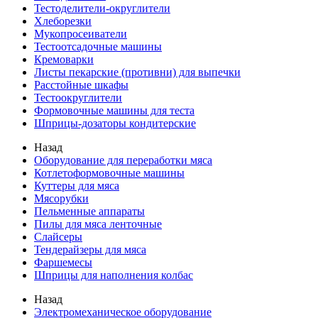
Тестоделители-округлители
Хлеборезки
Мукопросеиватели
Тестоотсадочные машины
Кремоварки
Листы пекарские (противни) для выпечки
Расстойные шкафы
Тестоокруглители
Формовочные машины для теста
Шприцы-дозаторы кондитерские
Назад
Оборудование для переработки мяса
Котлетоформовочные машины
Куттеры для мяса
Мясорубки
Пельменные аппараты
Пилы для мяса ленточные
Слайсеры
Тендерайзеры для мяса
Фаршемесы
Шприцы для наполнения колбас
Назад
Электромеханическое оборудование