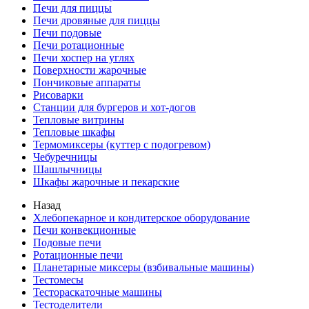
Печи для пиццы
Печи дровяные для пиццы
Печи подовые
Печи ротационные
Печи хоспер на углях
Поверхности жарочные
Пончиковые аппараты
Рисоварки
Станции для бургеров и хот-догов
Тепловые витрины
Тепловые шкафы
Термомиксеры (куттер с подогревом)
Чебуречницы
Шашлычницы
Шкафы жарочные и пекарские
Назад
Хлебопекарное и кондитерское оборудование
Печи конвекционные
Подовые печи
Ротационные печи
Планетарные миксеры (взбивальные машины)
Тестомесы
Тестораскаточные машины
Тестоделители