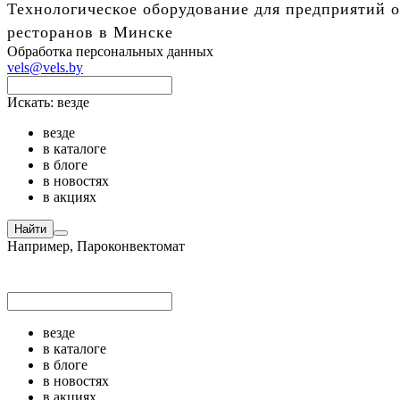
Технологическое оборудование для предприятий о
ресторанов в Минске
Обработка персональных данных
vels@vels.by
Искать:
везде
везде
в каталоге
в блоге
в новостях
в акциях
Найти
Например,
Пароконвектомат
везде
в каталоге
в блоге
в новостях
в акциях