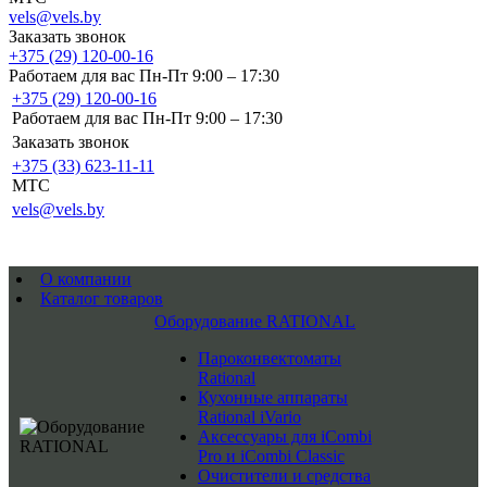
vels@vels.by
Заказать звонок
+375 (29) 120-00-16
Работаем для вас Пн-Пт 9:00 – 17:30
+375 (29) 120-00-16
Работаем для вас Пн-Пт 9:00 – 17:30
Заказать звонок
+375 (33) 623-11-11
MTC
vels@vels.by
О компании
Каталог товаров
Оборудование RATIONAL
Пароконвектоматы
Rational
Кухонные аппараты
Rational iVario
Аксессуары для iCombi
Pro и iCombi Classic
Очистители и средства