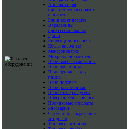
Аппараты для
приготовления горячих
напитков
Блинные аппараты
Вафельницы
профессиональные
Грили
Конвекционные печи
Котлы варочные
Макароноварки
Микроволновые печи
Печи высокоскоростные
Печи для пиццы
Печи дровяные для
пиццы
Печи подовые
Печи ротационные
Печи хоспер на углях
Поверхности жарочные
Пончиковые аппараты
Рисоварки
Станции для бургеров и
хот-догов
Тепловые витрины
Тепловые шкафы