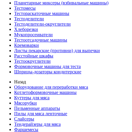
Планетарные миксеры (взбивальные машины)
Тестомесы
Тестораскаточные машины
Тестоделители
Тестоделители-округлители
Хлеборезки
Мукопросеиватели
Тестоотсадочные машины
Кремоварки
Листы пекарские (противни) для выпечки
Расстойные шкафы
Тестоокруглители
Формовочные машины для теста
Шприцы-дозаторы кондитерские
Назад
Оборудование для переработки мяса
Котлетоформовочные машины
Куттеры для мяса
Мясорубки
Пельменные аппараты
Пилы для мяса ленточные
Слайсеры
Тендерайзеры для мяса
Фаршемесы