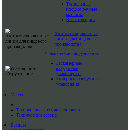
Туннельные
посудомоечные
машины
Все категории
Автоматизированные
линии для пищевого
производства
Упаковочное оборудование
Бескамерные
вакуумные
упаковщики
Камерные вакуумные
упаковщики
Услуги
Технологическое проектирование
Технический сервис
Бренды