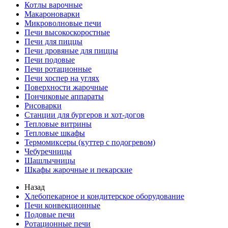
Котлы варочные
Макароноварки
Микроволновые печи
Печи высокоскоростные
Печи для пиццы
Печи дровяные для пиццы
Печи подовые
Печи ротационные
Печи хоспер на углях
Поверхности жарочные
Пончиковые аппараты
Рисоварки
Станции для бургеров и хот-догов
Тепловые витрины
Тепловые шкафы
Термомиксеры (куттер с подогревом)
Чебуречницы
Шашлычницы
Шкафы жарочные и пекарские
Назад
Хлебопекарное и кондитерское оборудование
Печи конвекционные
Подовые печи
Ротационные печи