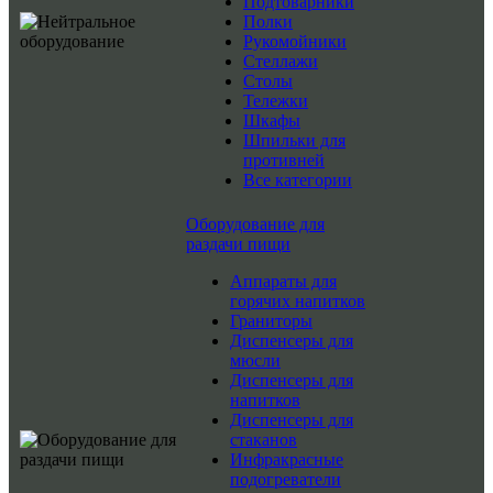
Подтоварники
Полки
Рукомойники
Стеллажи
Столы
Тележки
Шкафы
Шпильки для
противней
Все категории
Оборудование для
раздачи пищи
Аппараты для
горячих напитков
Граниторы
Диспенсеры для
мюсли
Диспенсеры для
напитков
Диспенсеры для
стаканов
Инфракрасные
подогреватели