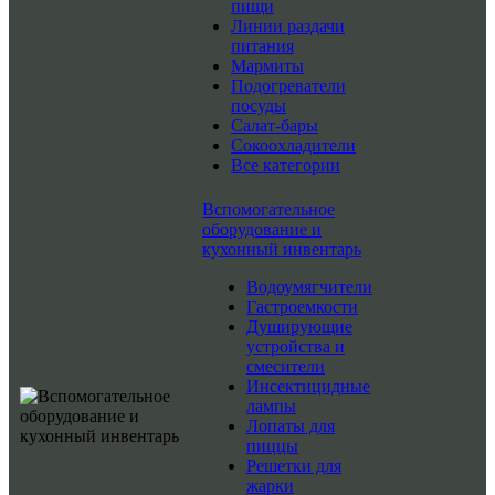
пищи
Линии раздачи
питания
Мармиты
Подогреватели
посуды
Салат-бары
Сокоохладители
Все категории
Вспомогательное
оборудование и
кухонный инвентарь
Водоумягчители
Гастроемкости
Душирующие
устройства и
смесители
Инсектицидные
лампы
Лопаты для
пиццы
Решетки для
жарки