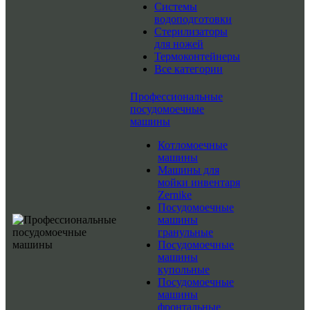
Системы
водоподготовки
Стерилизаторы
для ножей
Термоконтейнеры
Все категории
Профессиональные
посудомоечные
машины
Котломоечные
машины
Машины для
мойки инвентаря
Zernike
Посудомоечные
машины
гранульные
Посудомоечные
машины
купольные
Посудомоечные
машины
фронтальные