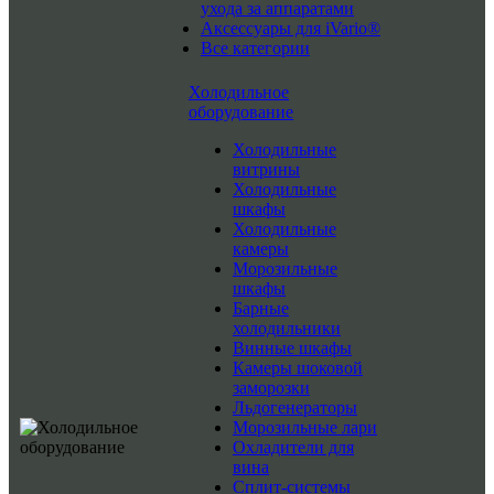
ухода за аппаратами
Аксессуары для iVario®
Все категории
Холодильное
оборудование
Холодильные
витрины
Холодильные
шкафы
Холодильные
камеры
Морозильные
шкафы
Барные
холодильники
Винные шкафы
Камеры шоковой
заморозки
Льдогенераторы
Морозильные лари
Охладители для
вина
Сплит-системы