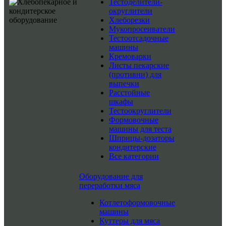
Тестоделители-
округлители
Хлеборезки
Мукопросеиватели
Тестоотсадочные
машины
Кремоварки
Листы пекарские
(противни) для
выпечки
Расстойные
шкафы
Тестоокруглители
Формовочные
машины для теста
Шприцы-дозаторы
кондитерские
Все категории
Оборудование для
переработки мяса
Котлетоформовочные
машины
Куттеры для мяса