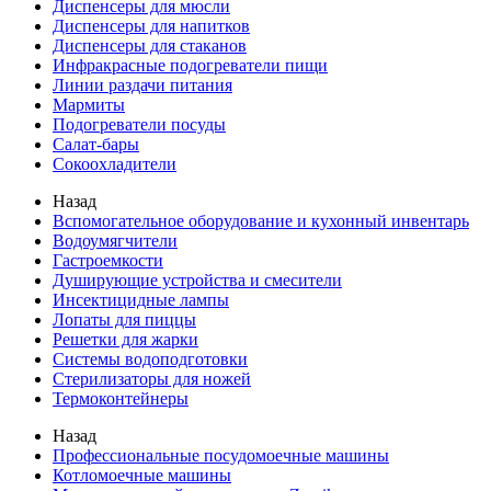
Диспенсеры для мюсли
Диспенсеры для напитков
Диспенсеры для стаканов
Инфракрасные подогреватели пищи
Линии раздачи питания
Мармиты
Подогреватели посуды
Салат-бары
Сокоохладители
Назад
Вспомогательное оборудование и кухонный инвентарь
Водоумягчители
Гастроемкости
Душирующие устройства и смесители
Инсектицидные лампы
Лопаты для пиццы
Решетки для жарки
Системы водоподготовки
Стерилизаторы для ножей
Термоконтейнеры
Назад
Профессиональные посудомоечные машины
Котломоечные машины