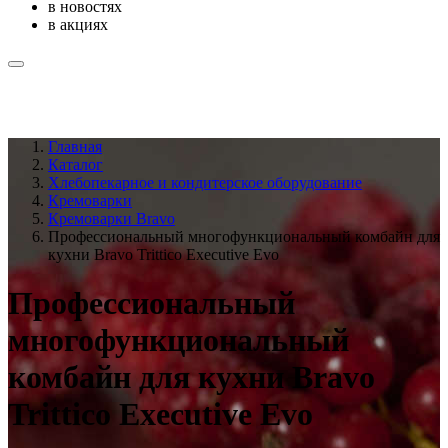
в новостях
в акциях
Главная
Каталог
Хлебопекарное и кондитерское оборудование
Кремоварки
Кремоварки Bravo
Профессиональный многофункциональный комбайн для
кухни Bravo Trittico Executive Evo
Профессиональный
многофункциональный
комбайн для кухни Bravo
Trittico Executive Evo