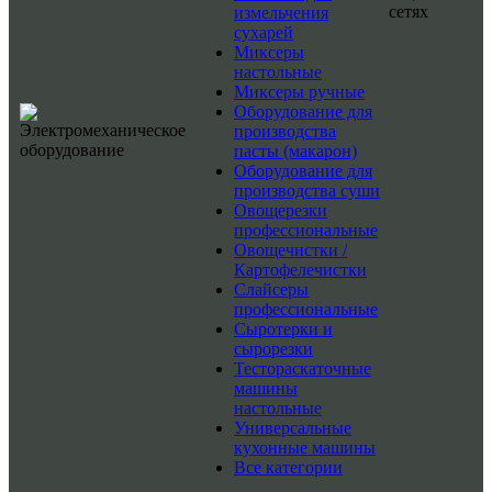
сетях
измельчения
сухарей
Миксеры
настольные
Миксеры ручные
Оборудование для
производства
пасты (макарон)
Оборудование для
производства суши
Овощерезки
профессиональные
Овощечистки /
Картофелечистки
Слайсеры
профессиональные
Сыротерки и
сырорезки
Тестораскаточные
машины
настольные
Универсальные
кухонные машины
Все категории