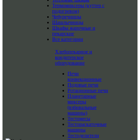
Термомиксеры (куттер с
подогревом)
Чебуречницы
Шашлычницы
Шкафы жарочные и
пекарские
Все категории
Хлебопекарное и
кондитерское
оборудование
Печи
конвекционные
Подовые печи
Ротационные печи
Планетарные
миксеры
(взбивальные
машины)
Тестомесы
Тестораскаточные
машины
Тестоделители