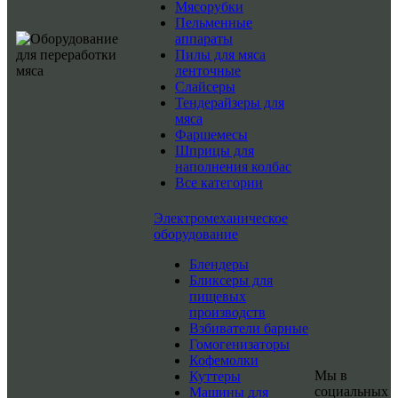
Мясорубки
Пельменные
аппараты
Пилы для мяса
ленточные
Слайсеры
Тендерайзеры для
мяса
Фаршемесы
Шприцы для
наполнения колбас
Все категории
Электромеханическое
оборудование
Блендеры
Бликсеры для
пищевых
производств
Взбиватели барные
Гомогенизаторы
Кофемолки
Мы в
Куттеры
социальных
Машины для