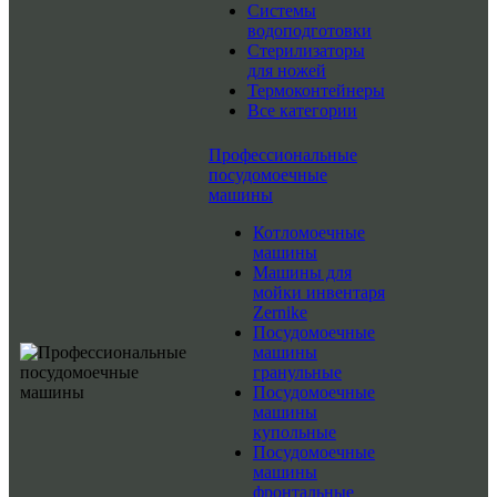
Системы
водоподготовки
Стерилизаторы
для ножей
Термоконтейнеры
Все категории
Профессиональные
посудомоечные
машины
Котломоечные
машины
Машины для
мойки инвентаря
Zernike
Посудомоечные
машины
гранульные
Посудомоечные
машины
купольные
Посудомоечные
машины
фронтальные