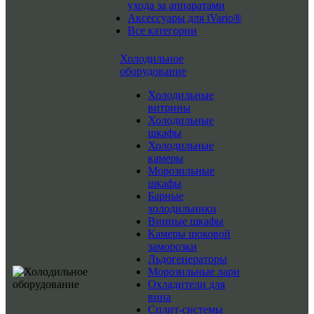
ухода за аппаратами
Аксессуары для iVario®
Все категории
Холодильное
оборудование
Холодильные
витрины
Холодильные
шкафы
Холодильные
камеры
Морозильные
шкафы
Барные
холодильники
Винные шкафы
Камеры шоковой
заморозки
Льдогенераторы
Морозильные лари
Охладители для
вина
Сплит-системы