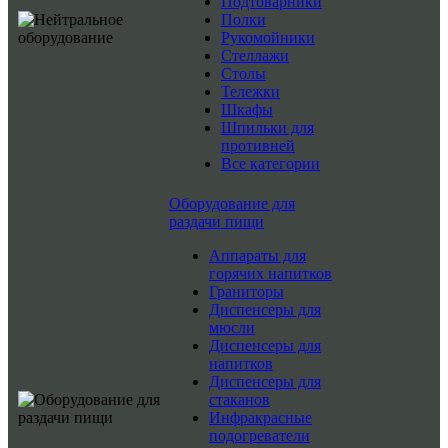
Подтоварники
Полки
Рукомойники
Стеллажи
Столы
Тележки
Шкафы
Шпильки для
противней
Все категории
Оборудование для
раздачи пищи
Аппараты для
горячих напитков
Граниторы
Диспенсеры для
мюсли
Диспенсеры для
напитков
Диспенсеры для
стаканов
Инфракрасные
подогреватели