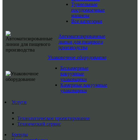
Туннельные
посудомоечные
машины
Все категории
Автоматизированные
линии для пищевого
производства
Упаковочное оборудование
Бескамерные
вакуумные
упаковщики
Камерные вакуумные
упаковщики
Услуги
Технологическое проектирование
Технический сервис
Бренды