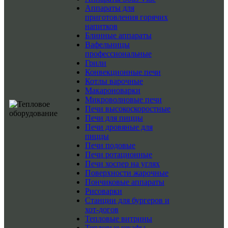
Аппараты для
приготовления горячих
напитков
Блинные аппараты
Вафельницы
профессиональные
Грили
Конвекционные печи
Котлы варочные
Макароноварки
Микроволновые печи
Печи высокоскоростные
Печи для пиццы
Печи дровяные для
пиццы
Печи подовые
Печи ротационные
Печи хоспер на углях
Поверхности жарочные
Пончиковые аппараты
Рисоварки
Станции для бургеров и
хот-догов
Тепловые витрины
Тепловые шкафы