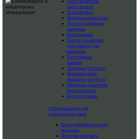
Тестоделители-
округлители
Хлеборезки
Мукопросеиватели
Тестоотсадочные
машины
Кремоварки
Листы пекарские
(противни) для
выпечки
Расстойные
шкафы
Тестоокруглители
Формовочные
машины для теста
Шприцы-дозаторы
кондитерские
Все категории
Оборудование для
переработки мяса
Котлетоформовочные
машины
Куттеры для мяса