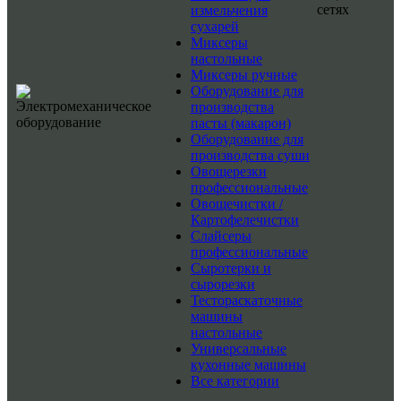
сетях
измельчения
сухарей
Миксеры
настольные
Миксеры ручные
Оборудование для
производства
пасты (макарон)
Оборудование для
производства суши
Овощерезки
профессиональные
Овощечистки /
Картофелечистки
Слайсеры
профессиональные
Сыротерки и
сырорезки
Тестораскаточные
машины
настольные
Универсальные
кухонные машины
Все категории