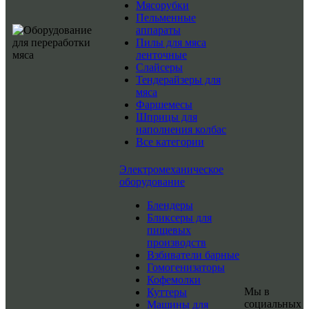
Мясорубки
Пельменные
аппараты
Пилы для мяса
ленточные
Слайсеры
Тендерайзеры для
мяса
Фаршемесы
Шприцы для
наполнения колбас
Все категории
Электромеханическое
оборудование
Блендеры
Бликсеры для
пищевых
производств
Взбиватели барные
Гомогенизаторы
Кофемолки
Мы в
Куттеры
социальных
Машины для