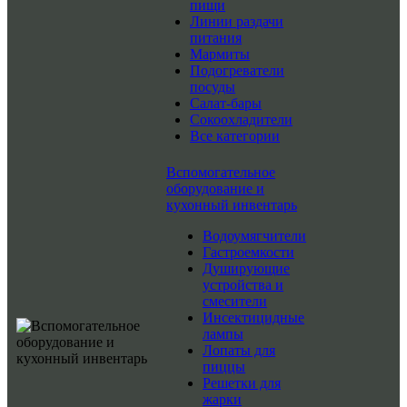
пищи
Линии раздачи
питания
Мармиты
Подогреватели
посуды
Салат-бары
Сокоохладители
Все категории
Вспомогательное
оборудование и
кухонный инвентарь
Водоумягчители
Гастроемкости
Душирующие
устройства и
смесители
Инсектицидные
лампы
Лопаты для
пиццы
Решетки для
жарки