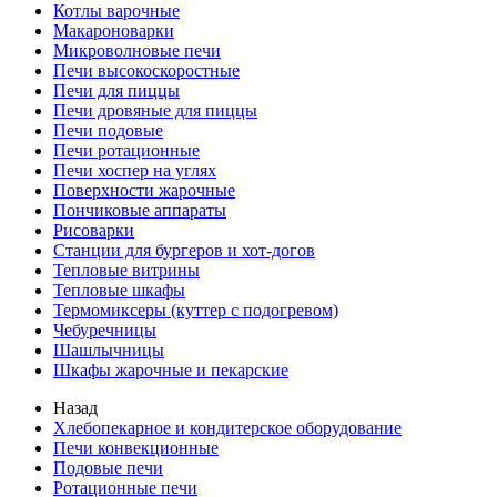
Котлы варочные
Макароноварки
Микроволновые печи
Печи высокоскоростные
Печи для пиццы
Печи дровяные для пиццы
Печи подовые
Печи ротационные
Печи хоспер на углях
Поверхности жарочные
Пончиковые аппараты
Рисоварки
Станции для бургеров и хот-догов
Тепловые витрины
Тепловые шкафы
Термомиксеры (куттер с подогревом)
Чебуречницы
Шашлычницы
Шкафы жарочные и пекарские
Назад
Хлебопекарное и кондитерское оборудование
Печи конвекционные
Подовые печи
Ротационные печи