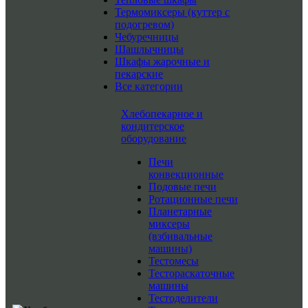
Термомиксеры (куттер с
подогревом)
Чебуречницы
Шашлычницы
Шкафы жарочные и
пекарские
Все категории
Хлебопекарное и
кондитерское
оборудование
Печи
конвекционные
Подовые печи
Ротационные печи
Планетарные
миксеры
(взбивальные
машины)
Тестомесы
Тестораскаточные
машины
Тестоделители