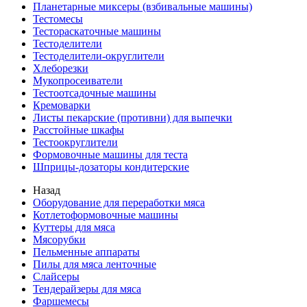
Планетарные миксеры (взбивальные машины)
Тестомесы
Тестораскаточные машины
Тестоделители
Тестоделители-округлители
Хлеборезки
Мукопросеиватели
Тестоотсадочные машины
Кремоварки
Листы пекарские (противни) для выпечки
Расстойные шкафы
Тестоокруглители
Формовочные машины для теста
Шприцы-дозаторы кондитерские
Назад
Оборудование для переработки мяса
Котлетоформовочные машины
Куттеры для мяса
Мясорубки
Пельменные аппараты
Пилы для мяса ленточные
Слайсеры
Тендерайзеры для мяса
Фаршемесы