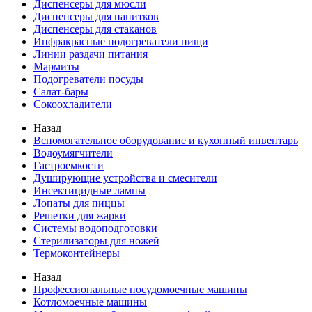
Диспенсеры для мюсли
Диспенсеры для напитков
Диспенсеры для стаканов
Инфракрасные подогреватели пищи
Линии раздачи питания
Мармиты
Подогреватели посуды
Салат-бары
Сокоохладители
Назад
Вспомогательное оборудование и кухонный инвентарь
Водоумягчители
Гастроемкости
Душирующие устройства и смесители
Инсектицидные лампы
Лопаты для пиццы
Решетки для жарки
Системы водоподготовки
Стерилизаторы для ножей
Термоконтейнеры
Назад
Профессиональные посудомоечные машины
Котломоечные машины