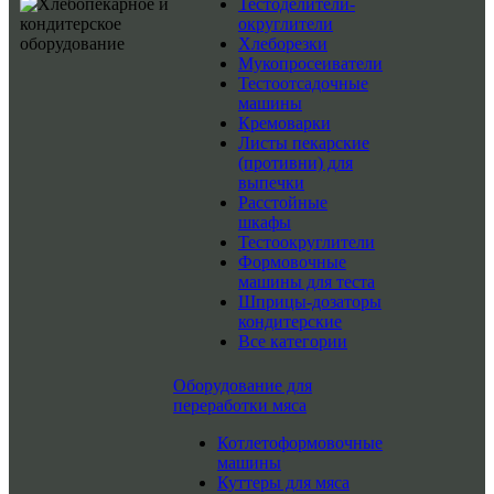
Тестоделители-
округлители
Хлеборезки
Мукопросеиватели
Тестоотсадочные
машины
Кремоварки
Листы пекарские
(противни) для
выпечки
Расстойные
шкафы
Тестоокруглители
Формовочные
машины для теста
Шприцы-дозаторы
кондитерские
Все категории
Оборудование для
переработки мяса
Котлетоформовочные
машины
Куттеры для мяса