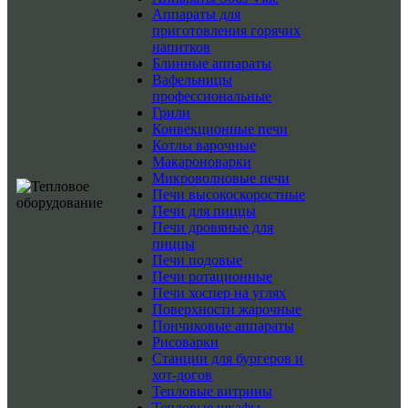
Аппараты для
приготовления горячих
напитков
Блинные аппараты
Вафельницы
профессиональные
Грили
Конвекционные печи
Котлы варочные
Макароноварки
Микроволновые печи
Печи высокоскоростные
Печи для пиццы
Печи дровяные для
пиццы
Печи подовые
Печи ротационные
Печи хоспер на углях
Поверхности жарочные
Пончиковые аппараты
Рисоварки
Станции для бургеров и
хот-догов
Тепловые витрины
Тепловые шкафы