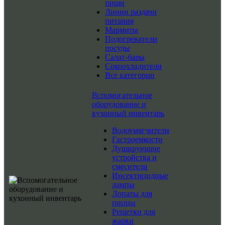
пищи
Линии раздачи
питания
Мармиты
Подогреватели
посуды
Салат-бары
Сокоохладители
Все категории
Вспомогательное
оборудование и
кухонный инвентарь
Водоумягчители
Гастроемкости
Душирующие
устройства и
смесители
Инсектицидные
лампы
Лопаты для
пиццы
Решетки для
жарки