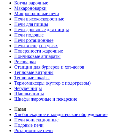
Котлы варочные
Макароноварки
Микроволновые печи
Печи высокоскоростные
Печи для пиццы
Печи дровяные для пиццы
Печи подовые
Печи ротационные
Печи хоспер на углях
Поверхности жарочные
Пончиковые аппараты
Рисоварки
Станции для бургеров и хот-догов
Тепловые витрины
Тепловые шкафы
Термомиксеры (куттер с подогревом)
Чебуречницы
Шашлычницы
Шкафы жарочные и пекарские
Назад
Хлебопекарное и кондитерское оборудование
Печи конвекционные
Подовые печи
Ротационные печи