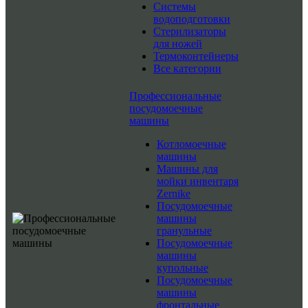
Системы
водоподготовки
Стерилизаторы
для ножей
Термоконтейнеры
Все категории
Профессиональные
посудомоечные
машины
Котломоечные
машины
Машины для
мойки инвентаря
Zernike
Посудомоечные
машины
гранульные
Посудомоечные
машины
купольные
Посудомоечные
машины
фронтальные