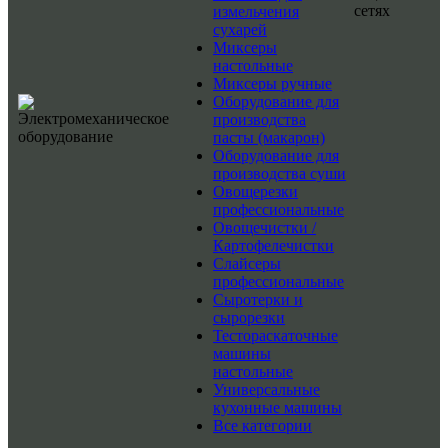
сетях
измельчения
сухарей
Миксеры
настольные
Миксеры ручные
Оборудование для
производства
пасты (макарон)
Оборудование для
производства суши
Овощерезки
профессиональные
Овощечистки /
Картофелечистки
Слайсеры
профессиональные
Сыротерки и
сырорезки
Тестораскаточные
машины
настольные
Универсальные
кухонные машины
Все категории