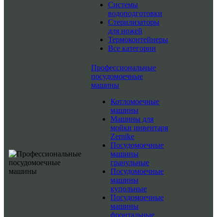
Системы
водоподготовки
Стерилизаторы
для ножей
Термоконтейнеры
Все категории
Профессиональные
посудомоечные
машины
Котломоечные
машины
Машины для
мойки инвентаря
Zernike
Посудомоечные
машины
гранульные
Посудомоечные
машины
купольные
Посудомоечные
машины
фронтальные