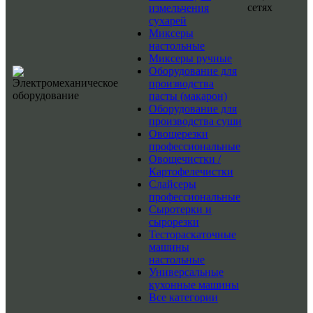
сетях
измельчения
сухарей
Миксеры
настольные
Миксеры ручные
Оборудование для
производства
пасты (макарон)
Оборудование для
производства суши
Овощерезки
профессиональные
Овощечистки /
Картофелечистки
Слайсеры
профессиональные
Сыротерки и
сырорезки
Тестораскаточные
машины
настольные
Универсальные
кухонные машины
Все категории