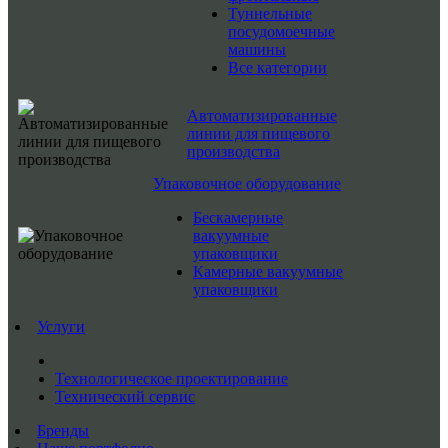
Туннельные
посудомоечные
машины
Все категории
Автоматизированные
линии для пищевого
производства
Упаковочное оборудование
Бескамерные
вакуумные
упаковщики
Камерные вакуумные
упаковщики
Услуги
Технологическое проектирование
Технический сервис
Бренды