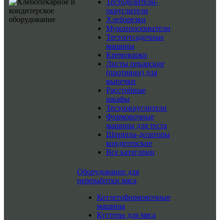
Тестоделители-
округлители
Хлеборезки
Мукопросеиватели
Тестоотсадочные
машины
Кремоварки
Листы пекарские
(противни) для
выпечки
Расстойные
шкафы
Тестоокруглители
Формовочные
машины для теста
Шприцы-дозаторы
кондитерские
Все категории
Оборудование для
переработки мяса
Котлетоформовочные
машины
Куттеры для мяса