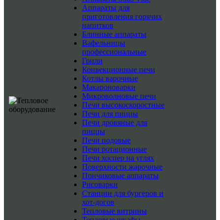
Аппараты для
приготовления горячих
напитков
Блинные аппараты
Вафельницы
профессиональные
Грили
Конвекционные печи
Котлы варочные
Макароноварки
Микроволновые печи
Печи высокоскоростные
Печи для пиццы
Печи дровяные для
пиццы
Печи подовые
Печи ротационные
Печи хоспер на углях
Поверхности жарочные
Пончиковые аппараты
Рисоварки
Станции для бургеров и
хот-догов
Тепловые витрины
Тепловые шкафы