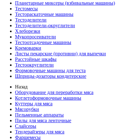
Планетарные миксеры (взбивальные машины)
Тестомесы
Тестораскаточные машины
Тестоделители
Тестоделители-округлители
Хлеборезки
Мукопросеиватели
Тестоотсадочные машины
Кремоварки
Листы пекарские (противни) для выпечки
Расстойные шкафы
Тестоокруглители
Формовочные машины для теста
Шприцы-дозаторы кондитерские
Назад
Оборудование для переработки мяса
Котлетоформовочные машины
Куттеры для мяса
Мясорубки
Пельменные аппараты
Пилы для мяса ленточные
Слайсеры
Тендерайзеры для мяса
Фаршемесы