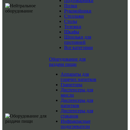
Подтоварники
Полки
Рукомойники
Стеллажи
Столы
Тележки
Шкафы
Шпильки для
противней
Все категории
Оборудование для
раздачи пищи
Аппараты для
горячих напитков
Граниторы
Диспенсеры для
мюсли
Диспенсеры для
напитков
Диспенсеры для
стаканов
Инфракрасные
подогреватели