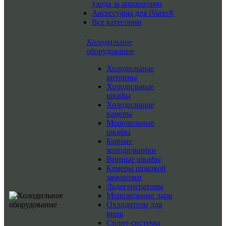
ухода за аппаратами
Аксессуары для iVario®
Все категории
Холодильное
оборудование
Холодильные
витрины
Холодильные
шкафы
Холодильные
камеры
Морозильные
шкафы
Барные
холодильники
Винные шкафы
Камеры шоковой
заморозки
Льдогенераторы
Морозильные лари
Охладители для
вина
Сплит-системы