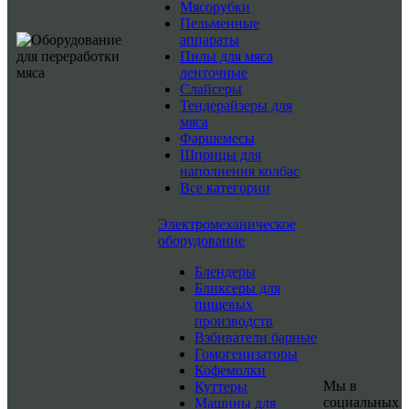
Мясорубки
Пельменные
аппараты
Пилы для мяса
ленточные
Слайсеры
Тендерайзеры для
мяса
Фаршемесы
Шприцы для
наполнения колбас
Все категории
Электромеханическое
оборудование
Блендеры
Бликсеры для
пищевых
производств
Взбиватели барные
Гомогенизаторы
Кофемолки
Мы в
Куттеры
социальных
Машины для