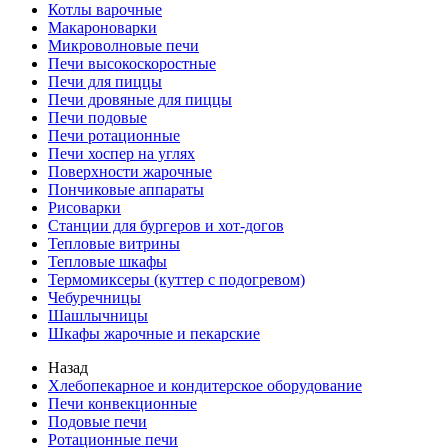
Котлы варочные
Макароноварки
Микроволновые печи
Печи высокоскоростные
Печи для пиццы
Печи дровяные для пиццы
Печи подовые
Печи ротационные
Печи хоспер на углях
Поверхности жарочные
Пончиковые аппараты
Рисоварки
Станции для бургеров и хот-догов
Тепловые витрины
Тепловые шкафы
Термомиксеры (куттер с подогревом)
Чебуречницы
Шашлычницы
Шкафы жарочные и пекарские
Назад
Хлебопекарное и кондитерское оборудование
Печи конвекционные
Подовые печи
Ротационные печи