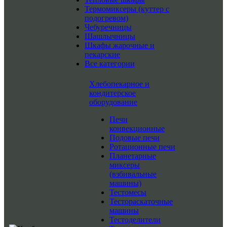
Термомиксеры (куттер с
подогревом)
Чебуречницы
Шашлычницы
Шкафы жарочные и
пекарские
Все категории
Хлебопекарное и
кондитерское
оборудование
Печи
конвекционные
Подовые печи
Ротационные печи
Планетарные
миксеры
(взбивальные
машины)
Тестомесы
Тестораскаточные
машины
Тестоделители