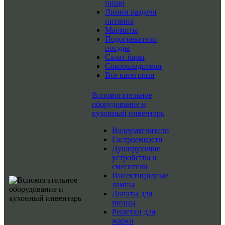
пищи
Линии раздачи
питания
Мармиты
Подогреватели
посуды
Салат-бары
Сокоохладители
Все категории
Вспомогательное
оборудование и
кухонный инвентарь
Водоумягчители
Гастроемкости
Душирующие
устройства и
смесители
Инсектицидные
лампы
Лопаты для
пиццы
Решетки для
жарки