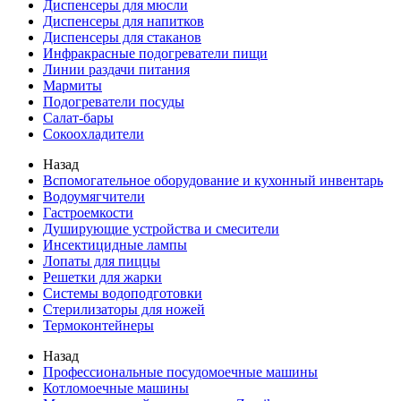
Диспенсеры для мюсли
Диспенсеры для напитков
Диспенсеры для стаканов
Инфракрасные подогреватели пищи
Линии раздачи питания
Мармиты
Подогреватели посуды
Салат-бары
Сокоохладители
Назад
Вспомогательное оборудование и кухонный инвентарь
Водоумягчители
Гастроемкости
Душирующие устройства и смесители
Инсектицидные лампы
Лопаты для пиццы
Решетки для жарки
Системы водоподготовки
Стерилизаторы для ножей
Термоконтейнеры
Назад
Профессиональные посудомоечные машины
Котломоечные машины