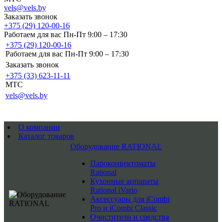
vels@vels.by
Заказать звонок
+375 (29) 120-00-16
Работаем для вас Пн-Пт 9:00 – 17:30
+375 (29) 120-00-16
Работаем для вас Пн-Пт 9:00 – 17:30
Заказать звонок
+375 (33) 623-11-11
MTC
vels@vels.by
О компании
Каталог товаров
Оборудование RATIONAL
Пароконвектоматы
Rational
Кухонные аппараты
Rational iVario
Аксессуары для iCombi
Pro и iCombi Classic
Очистители и средства