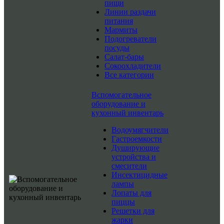
пищи
Линии раздачи
питания
Мармиты
Подогреватели
посуды
Салат-бары
Сокоохладители
Все категории
Вспомогательное
оборудование и
кухонный инвентарь
Водоумягчители
Гастроемкости
Душирующие
устройства и
смесители
Инсектицидные
лампы
Лопаты для
пиццы
Решетки для
жарки