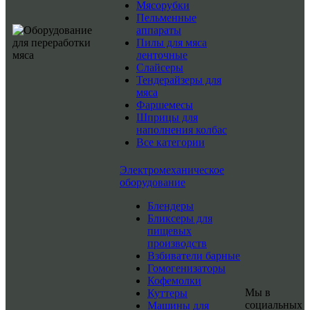
Мясорубки
Пельменные
аппараты
Пилы для мяса
ленточные
Слайсеры
Тендерайзеры для
мяса
Фаршемесы
Шприцы для
наполнения колбас
Все категории
Электромеханическое
оборудование
Блендеры
Бликсеры для
пищевых
производств
Взбиватели барные
Гомогенизаторы
Кофемолки
Мы в
Куттеры
социальных
Машины для