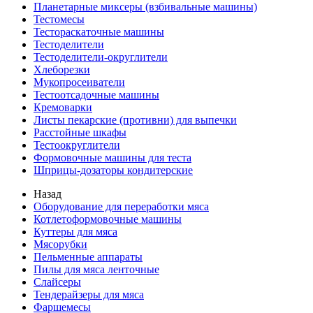
Планетарные миксеры (взбивальные машины)
Тестомесы
Тестораскаточные машины
Тестоделители
Тестоделители-округлители
Хлеборезки
Мукопросеиватели
Тестоотсадочные машины
Кремоварки
Листы пекарские (противни) для выпечки
Расстойные шкафы
Тестоокруглители
Формовочные машины для теста
Шприцы-дозаторы кондитерские
Назад
Оборудование для переработки мяса
Котлетоформовочные машины
Куттеры для мяса
Мясорубки
Пельменные аппараты
Пилы для мяса ленточные
Слайсеры
Тендерайзеры для мяса
Фаршемесы