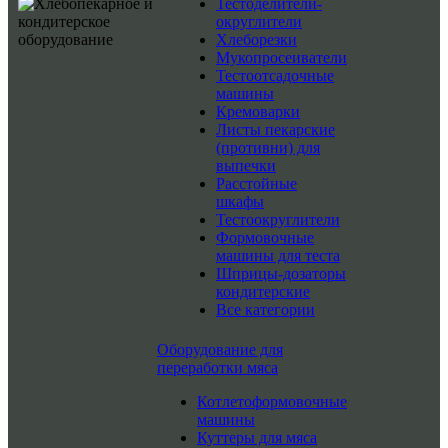
Тестоделители-
округлители
Хлеборезки
Мукопросеиватели
Тестоотсадочные
машины
Кремоварки
Листы пекарские
(противни) для
выпечки
Расстойные
шкафы
Тестоокруглители
Формовочные
машины для теста
Шприцы-дозаторы
кондитерские
Все категории
Оборудование для
переработки мяса
Котлетоформовочные
машины
Куттеры для мяса