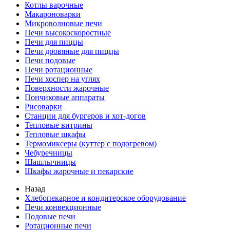
Котлы варочные
Макароноварки
Микроволновые печи
Печи высокоскоростные
Печи для пиццы
Печи дровяные для пиццы
Печи подовые
Печи ротационные
Печи хоспер на углях
Поверхности жарочные
Пончиковые аппараты
Рисоварки
Станции для бургеров и хот-догов
Тепловые витрины
Тепловые шкафы
Термомиксеры (куттер с подогревом)
Чебуречницы
Шашлычницы
Шкафы жарочные и пекарские
Назад
Хлебопекарное и кондитерское оборудование
Печи конвекционные
Подовые печи
Ротационные печи