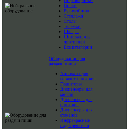
Подтоварники
Полки
Рукомойники
Стеллажи
Столы
Тележки
Шкафы
Шпильки для
противней
Все категории
Оборудование для
раздачи пищи
Аппараты для
горячих напитков
Граниторы
Диспенсеры для
мюсли
Диспенсеры для
напитков
Диспенсеры для
стаканов
Инфракрасные
подогреватели