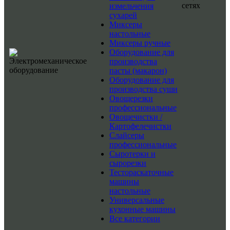
сетях
измельчения
сухарей
Миксеры
настольные
Миксеры ручные
Оборудование для
производства
пасты (макарон)
Оборудование для
производства суши
Овощерезки
профессиональные
Овощечистки /
Картофелечистки
Слайсеры
профессиональные
Сыротерки и
сырорезки
Тестораскаточные
машины
настольные
Универсальные
кухонные машины
Все категории