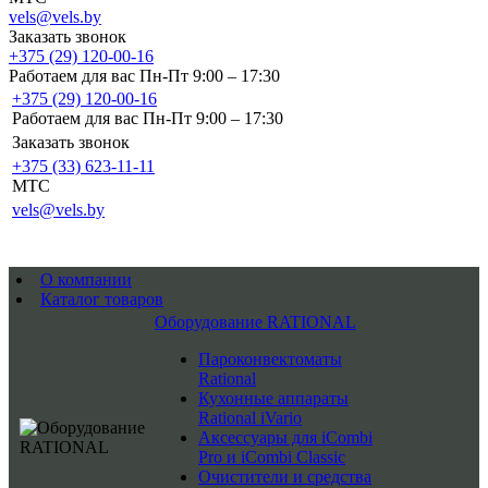
vels@vels.by
Заказать звонок
+375 (29) 120-00-16
Работаем для вас Пн-Пт 9:00 – 17:30
+375 (29) 120-00-16
Работаем для вас Пн-Пт 9:00 – 17:30
Заказать звонок
+375 (33) 623-11-11
MTC
vels@vels.by
О компании
Каталог товаров
Оборудование RATIONAL
Пароконвектоматы
Rational
Кухонные аппараты
Rational iVario
Аксессуары для iCombi
Pro и iCombi Classic
Очистители и средства