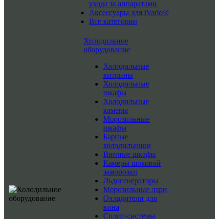
ухода за аппаратами
Аксессуары для iVario®
Все категории
Холодильное
оборудование
Холодильные
витрины
Холодильные
шкафы
Холодильные
камеры
Морозильные
шкафы
Барные
холодильники
Винные шкафы
Камеры шоковой
заморозки
Льдогенераторы
Морозильные лари
Охладители для
вина
Сплит-системы