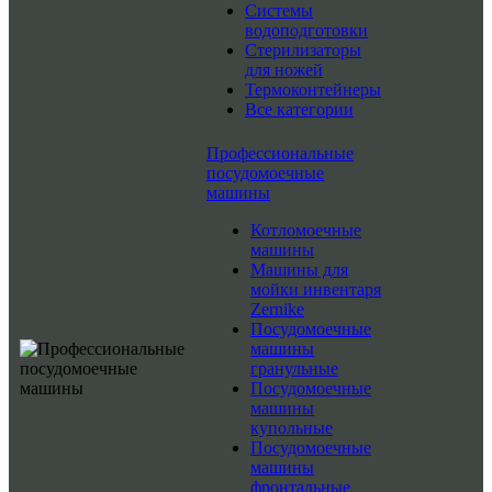
Системы
водоподготовки
Стерилизаторы
для ножей
Термоконтейнеры
Все категории
Профессиональные
посудомоечные
машины
Котломоечные
машины
Машины для
мойки инвентаря
Zernike
Посудомоечные
машины
гранульные
Посудомоечные
машины
купольные
Посудомоечные
машины
фронтальные