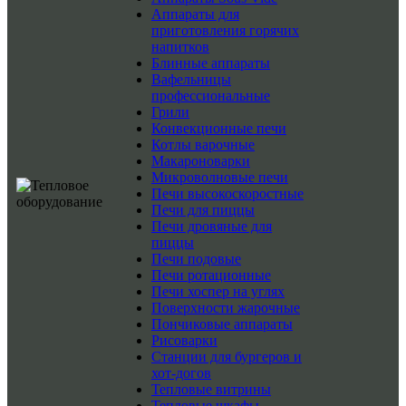
Аппараты для
приготовления горячих
напитков
Блинные аппараты
Вафельницы
профессиональные
Грили
Конвекционные печи
Котлы варочные
Макароноварки
Микроволновые печи
Печи высокоскоростные
Печи для пиццы
Печи дровяные для
пиццы
Печи подовые
Печи ротационные
Печи хоспер на углях
Поверхности жарочные
Пончиковые аппараты
Рисоварки
Станции для бургеров и
хот-догов
Тепловые витрины
Тепловые шкафы