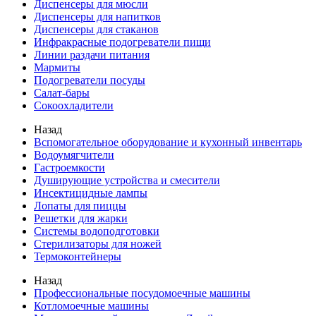
Диспенсеры для мюсли
Диспенсеры для напитков
Диспенсеры для стаканов
Инфракрасные подогреватели пищи
Линии раздачи питания
Мармиты
Подогреватели посуды
Салат-бары
Сокоохладители
Назад
Вспомогательное оборудование и кухонный инвентарь
Водоумягчители
Гастроемкости
Душирующие устройства и смесители
Инсектицидные лампы
Лопаты для пиццы
Решетки для жарки
Системы водоподготовки
Стерилизаторы для ножей
Термоконтейнеры
Назад
Профессиональные посудомоечные машины
Котломоечные машины