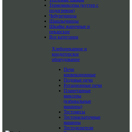
Термомиксеры (куттер с
подогревом)
Чебуречницы
Шашлычницы
Шкафы жарочные и
пекарские
Все категории
Хлебопекарное и
кондитерское
оборудование
Печи
конвекционные
Подовые печи
Ротационные печи
Планетарные
миксеры
(взбивальные
машины)
Тестомесы
Тестораскаточные
машины
Тестоделители