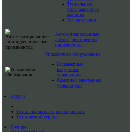
Туннельные
посудомоечные
машины
Все категории
Автоматизированные
линии для пищевого
производства
Упаковочное оборудование
Бескамерные
вакуумные
упаковщики
Камерные вакуумные
упаковщики
Услуги
Технологическое проектирование
Технический сервис
Бренды