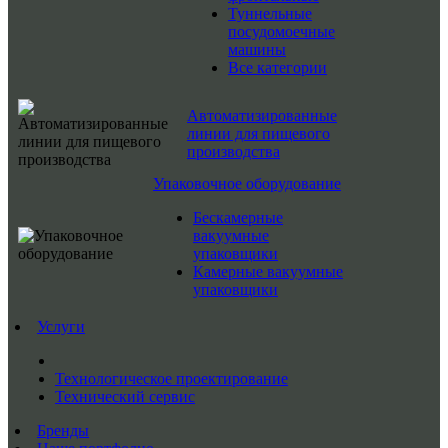
Туннельные
посудомоечные
машины
Все категории
Автоматизированные
линии для пищевого
производства
Упаковочное оборудование
Бескамерные
вакуумные
упаковщики
Камерные вакуумные
упаковщики
Услуги
Технологическое проектирование
Технический сервис
Бренды