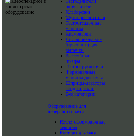
Тестоделители-
округлители
Хлеборезки
Мукопросеиватели
Тестоотсадочные
машины
Кремоварки
Листы пекарские
(противни) для
выпечки
Расстойные
шкафы
Тестоокруглители
Формовочные
машины для теста
Шприцы-дозаторы
кондитерские
Все категории
Оборудование для
переработки мяса
Котлетоформовочные
машины
Куттеры для мяса