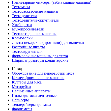
Планетарные миксеры (взбивальные машины)
Тестомесы
Тестораскаточные машины
Тестоделители
Тестоделители-округлители
Хлеборезки
Мукопросеиватели
Тестоотсадочные машины
Кремоварки
Листы пекарские (противни) для выпечки
Расстойные шкафы
Тестоокруглители
Формовочные машины для теста
Шприцы-дозаторы кондитерские
Назад
Оборудование для переработки мяса
Котлетоформовочные машины
Куттеры для мяса
Мясорубки
Пельменные аппараты
Пилы для мяса ленточные
Слайсеры
Тендерайзеры для мяса
Фаршемесы