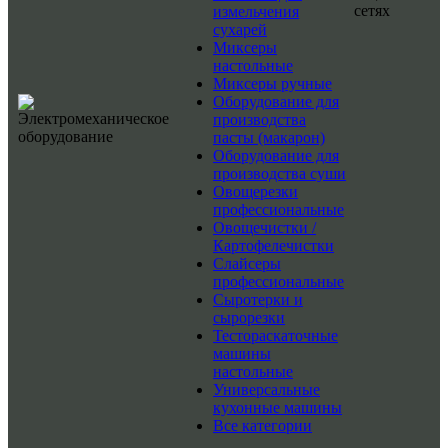
сетях
измельчения
сухарей
Миксеры
настольные
Миксеры ручные
Оборудование для
производства
пасты (макарон)
Оборудование для
производства суши
Овощерезки
профессиональные
Овощечистки /
Картофелечистки
Слайсеры
профессиональные
Сыротерки и
сырорезки
Тестораскаточные
машины
настольные
Универсальные
кухонные машины
Все категории