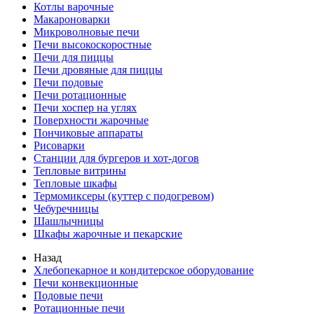
Котлы варочные
Макароноварки
Микроволновые печи
Печи высокоскоростные
Печи для пиццы
Печи дровяные для пиццы
Печи подовые
Печи ротационные
Печи хоспер на углях
Поверхности жарочные
Пончиковые аппараты
Рисоварки
Станции для бургеров и хот-догов
Тепловые витрины
Тепловые шкафы
Термомиксеры (куттер с подогревом)
Чебуречницы
Шашлычницы
Шкафы жарочные и пекарские
Назад
Хлебопекарное и кондитерское оборудование
Печи конвекционные
Подовые печи
Ротационные печи