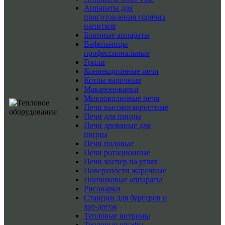
Аппараты для
приготовления горячих
напитков
Блинные аппараты
Вафельницы
профессиональные
Грили
Конвекционные печи
Котлы варочные
Макароноварки
Микроволновые печи
Печи высокоскоростные
Печи для пиццы
Печи дровяные для
пиццы
Печи подовые
Печи ротационные
Печи хоспер на углях
Поверхности жарочные
Пончиковые аппараты
Рисоварки
Станции для бургеров и
хот-догов
Тепловые витрины
Тепловые шкафы