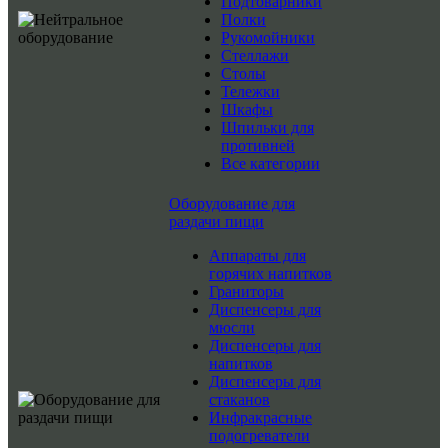
Подтоварники
Полки
Рукомойники
Стеллажи
Столы
Тележки
Шкафы
Шпильки для
противней
Все категории
Оборудование для
раздачи пищи
Аппараты для
горячих напитков
Граниторы
Диспенсеры для
мюсли
Диспенсеры для
напитков
Диспенсеры для
стаканов
Инфракрасные
подогреватели