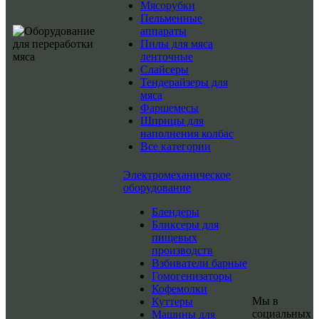
Мясорубки
Пельменные
аппараты
Пилы для мяса
ленточные
Слайсеры
Тендерайзеры для
мяса
Фаршемесы
Шприцы для
наполнения колбас
Все категории
Электромеханическое
оборудование
Блендеры
Бликсеры для
пищевых
производств
Взбиватели барные
Гомогенизаторы
Кофемолки
Мы в
Куттеры
социальных
Машины для