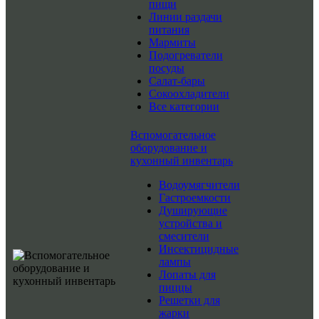
пищи
Линии раздачи
питания
Мармиты
Подогреватели
посуды
Салат-бары
Сокоохладители
Все категории
Вспомогательное
оборудование и
кухонный инвентарь
Водоумягчители
Гастроемкости
Душирующие
устройства и
смесители
Инсектицидные
лампы
Лопаты для
пиццы
Решетки для
жарки