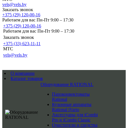
vels@vels.by
Заказать звонок
+375 (29) 120-00-16
Работаем для вас Пн-Пт 9:00 – 17:30
+375 (29) 120-00-16
Работаем для вас Пн-Пт 9:00 – 17:30
Заказать звонок
+375 (33) 623-11-11
MTC
vels@vels.by
О компании
Каталог товаров
Оборудование RATIONAL
Пароконвектоматы
Rational
Кухонные аппараты
Rational iVario
Аксессуары для iCombi
Pro и iCombi Classic
Очистители и средства