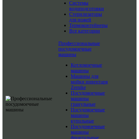
Системы
водоподготовки
Стерилизаторы
для ножей
Термоконтейнеры
Все категории
Профессиональные
посудомоечные
машины
Котломоечные
машины
Машины для
мойки инвентаря
Zernike
Посудомоечные
машины
гранульные
Посудомоечные
машины
купольные
Посудомоечные
машины
фронтальные