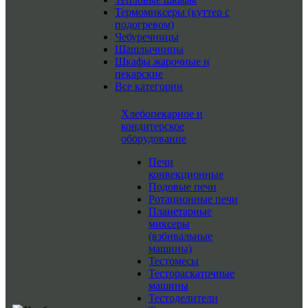
Термомиксеры (куттер с
подогревом)
Чебуречницы
Шашлычницы
Шкафы жарочные и
пекарские
Все категории
Хлебопекарное и
кондитерское
оборудование
Печи
конвекционные
Подовые печи
Ротационные печи
Планетарные
миксеры
(взбивальные
машины)
Тестомесы
Тестораскаточные
машины
Тестоделители