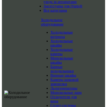
ухода за аппаратами
Аксессуары для iVario®
Все категории
Холодильное
оборудование
Холодильные
витрины
Холодильные
шкафы
Холодильные
камеры
Морозильные
шкафы
Барные
холодильники
Винные шкафы
Камеры шоковой
заморозки
Льдогенераторы
Морозильные лари
Охладители для
вина
Сплит-системы