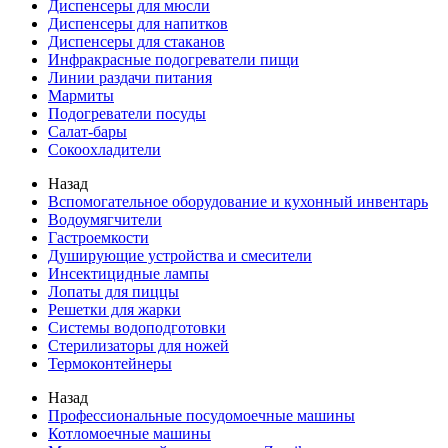
Диспенсеры для мюсли
Диспенсеры для напитков
Диспенсеры для стаканов
Инфракрасные подогреватели пищи
Линии раздачи питания
Мармиты
Подогреватели посуды
Салат-бары
Сокоохладители
Назад
Вспомогательное оборудование и кухонный инвентарь
Водоумягчители
Гастроемкости
Душирующие устройства и смесители
Инсектицидные лампы
Лопаты для пиццы
Решетки для жарки
Системы водоподготовки
Стерилизаторы для ножей
Термоконтейнеры
Назад
Профессиональные посудомоечные машины
Котломоечные машины