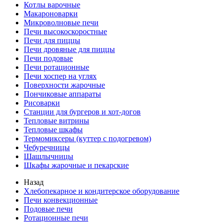
Котлы варочные
Макароноварки
Микроволновые печи
Печи высокоскоростные
Печи для пиццы
Печи дровяные для пиццы
Печи подовые
Печи ротационные
Печи хоспер на углях
Поверхности жарочные
Пончиковые аппараты
Рисоварки
Станции для бургеров и хот-догов
Тепловые витрины
Тепловые шкафы
Термомиксеры (куттер с подогревом)
Чебуречницы
Шашлычницы
Шкафы жарочные и пекарские
Назад
Хлебопекарное и кондитерское оборудование
Печи конвекционные
Подовые печи
Ротационные печи