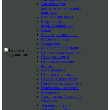
Аппараты для
приготовления горячих
напитков
Блинные аппараты
Вафельницы
профессиональные
Грили
Конвекционные печи
Котлы варочные
Макароноварки
Микроволновые печи
Печи высокоскоростные
Печи для пиццы
Печи дровяные для
пиццы
Печи подовые
Печи ротационные
Печи хоспер на углях
Поверхности жарочные
Пончиковые аппараты
Рисоварки
Станции для бургеров и
хот-догов
Тепловые витрины
Тепловые шкафы