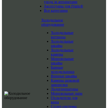
ухода за аппаратами
Аксессуары для iVario®
Все категории
Холодильное
оборудование
Холодильные
витрины
Холодильные
шкафы
Холодильные
камеры
Морозильные
шкафы
Барные
холодильники
Винные шкафы
Камеры шоковой
заморозки
Льдогенераторы
Морозильные лари
Охладители для
вина
Сплит-системы