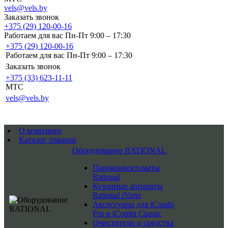
vels@vels.by
Заказать звонок
+375 (29) 120-00-16
Работаем для вас Пн-Пт 9:00 – 17:30
+375 (29) 120-00-16
Работаем для вас Пн-Пт 9:00 – 17:30
Заказать звонок
+375 (33) 623-11-11
MTC
vels@vels.by
О компании
Каталог товаров
Оборудование RATIONAL
Пароконвектоматы
Rational
Кухонные аппараты
Rational iVario
Аксессуары для iCombi
Pro и iCombi Classic
Очистители и средства