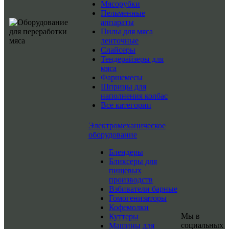
Мясорубки
Пельменные
аппараты
Пилы для мяса
ленточные
Слайсеры
Тендерайзеры для
мяса
Фаршемесы
Шприцы для
наполнения колбас
Все категории
Электромеханическое
оборудование
Блендеры
Бликсеры для
пищевых
производств
Взбиватели барные
Гомогенизаторы
Кофемолки
Мы в
Куттеры
социальных
Машины для