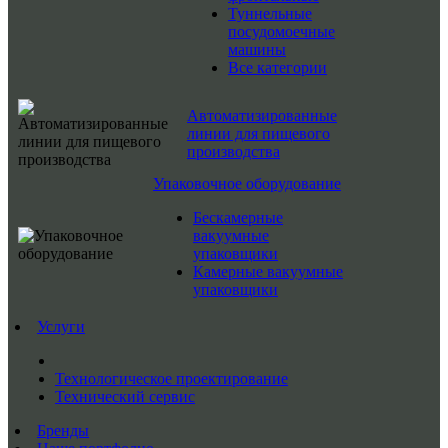
Туннельные
посудомоечные
машины
Все категории
Автоматизированные
линии для пищевого
производства
Упаковочное оборудование
Бескамерные
вакуумные
упаковщики
Камерные вакуумные
упаковщики
Услуги
Технологическое проектирование
Технический сервис
Бренды