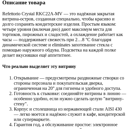
Описание товара
Refettorio Crystal RKC22A-MV — это надёжная закрытая
витрина-остров, созданная специально, чтобы красиво и
долго сохранять кондитерские изделия. Простым языком:
четыре уровня (включая дно) дают максимум места для
тортиков, пирожных и сладостей, а охлаждение работает как
часы — поддерживает свежесть при 2…8 °C благодаря
динамической системе и eliminates запотевание стекла с
помощью наружного обдува. Подсветка на каждой полке
делает вкусняшки ещё аппетитнее.
Что реально выделяет эту витрину
Открывание — предусмотрены раздвижные створки со
стороны персонала и покупательская дверка,
ограниченная на 20° для гигиены и удобного доступа.
Готовность к стыковке: соединяйте витрины в линию —
особенно удобно, если нужно сделать целую "витрину-
стену".
Корпус и столешница из нержавеющей стали AISI 430
— легко моется и надёжно служит в кафе, кондитерской
или супермаркете.
Гарантия год, а обслуживание простое: электронное