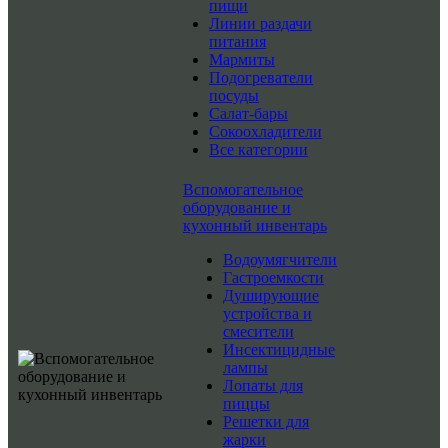
пищи
Линии раздачи
питания
Мармиты
Подогреватели
посуды
Салат-бары
Сокоохладители
Все категории
Вспомогательное
оборудование и
кухонный инвентарь
Водоумягчители
Гастроемкости
Душирующие
устройства и
смесители
Инсектицидные
лампы
Лопаты для
пиццы
Решетки для
жарки