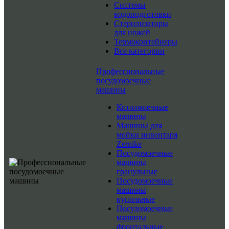
Системы
водоподготовки
Стерилизаторы
для ножей
Термоконтейнеры
Все категории
Профессиональные
посудомоечные
машины
Котломоечные
машины
Машины для
мойки инвентаря
Zernike
Посудомоечные
машины
гранульные
Посудомоечные
машины
купольные
Посудомоечные
машины
фронтальные