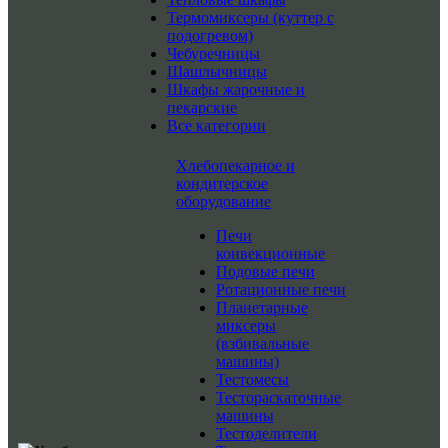
Термомиксеры (куттер с
подогревом)
Чебуречницы
Шашлычницы
Шкафы жарочные и
пекарские
Все категории
Хлебопекарное и
кондитерское
оборудование
Печи
конвекционные
Подовые печи
Ротационные печи
Планетарные
миксеры
(взбивальные
машины)
Тестомесы
Тестораскаточные
машины
Тестоделители