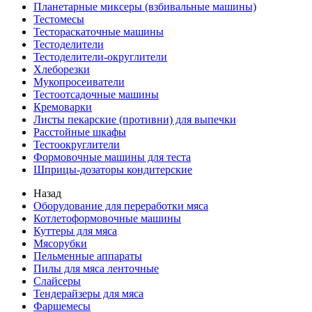
Планетарные миксеры (взбивальные машины)
Тестомесы
Тестораскаточные машины
Тестоделители
Тестоделители-округлители
Хлеборезки
Мукопросеиватели
Тестоотсадочные машины
Кремоварки
Листы пекарские (противни) для выпечки
Расстойные шкафы
Тестоокруглители
Формовочные машины для теста
Шприцы-дозаторы кондитерские
Назад
Оборудование для переработки мяса
Котлетоформовочные машины
Куттеры для мяса
Мясорубки
Пельменные аппараты
Пилы для мяса ленточные
Слайсеры
Тендерайзеры для мяса
Фаршемесы