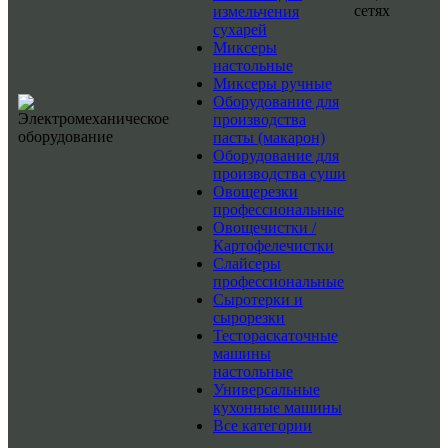
сетях
измельчения
сухарей
Миксеры
настольные
Миксеры ручные
Оборудование для
производства
пасты (макарон)
Оборудование для
производства суши
Овощерезки
профессиональные
Овощечистки /
Картофелечистки
Слайсеры
профессиональные
Сыротерки и
сырорезки
Тестораскаточные
машины
настольные
Универсальные
кухонные машины
Все категории