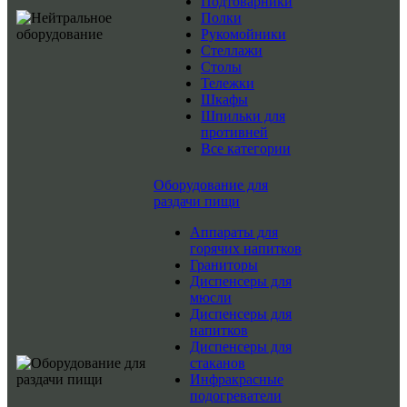
Подтоварники
Полки
Рукомойники
Стеллажи
Столы
Тележки
Шкафы
Шпильки для
противней
Все категории
Оборудование для
раздачи пищи
Аппараты для
горячих напитков
Граниторы
Диспенсеры для
мюсли
Диспенсеры для
напитков
Диспенсеры для
стаканов
Инфракрасные
подогреватели