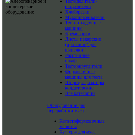
Тестоделители-
округлители
Хлеборезки
Мукопросеиватели
Тестоотсадочные
машины
Кремоварки
Листы пекарские
(противни) для
выпечки
Расстойные
шкафы
Тестоокруглители
Формовочные
машины для теста
Шприцы-дозаторы
кондитерские
Все категории
Оборудование для
переработки мяса
Котлетоформовочные
машины
Куттеры для мяса