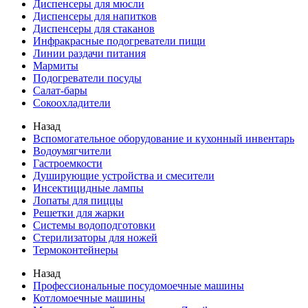
Диспенсеры для мюсли
Диспенсеры для напитков
Диспенсеры для стаканов
Инфракрасные подогреватели пищи
Линии раздачи питания
Мармиты
Подогреватели посуды
Салат-бары
Сокоохладители
Назад
Вспомогательное оборудование и кухонный инвентарь
Водоумягчители
Гастроемкости
Душирующие устройства и смесители
Инсектицидные лампы
Лопаты для пиццы
Решетки для жарки
Системы водоподготовки
Стерилизаторы для ножей
Термоконтейнеры
Назад
Профессиональные посудомоечные машины
Котломоечные машины