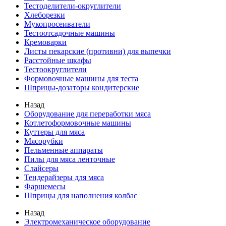
Тестоделители-округлители
Хлеборезки
Мукопросеиватели
Тестоотсадочные машины
Кремоварки
Листы пекарские (противни) для выпечки
Расстойные шкафы
Тестоокруглители
Формовочные машины для теста
Шприцы-дозаторы кондитерские
Назад
Оборудование для переработки мяса
Котлетоформовочные машины
Куттеры для мяса
Мясорубки
Пельменные аппараты
Пилы для мяса ленточные
Слайсеры
Тендерайзеры для мяса
Фаршемесы
Шприцы для наполнения колбас
Назад
Электромеханическое оборудование