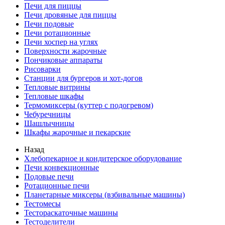
Печи для пиццы
Печи дровяные для пиццы
Печи подовые
Печи ротационные
Печи хоспер на углях
Поверхности жарочные
Пончиковые аппараты
Рисоварки
Станции для бургеров и хот-догов
Тепловые витрины
Тепловые шкафы
Термомиксеры (куттер с подогревом)
Чебуречницы
Шашлычницы
Шкафы жарочные и пекарские
Назад
Хлебопекарное и кондитерское оборудование
Печи конвекционные
Подовые печи
Ротационные печи
Планетарные миксеры (взбивальные машины)
Тестомесы
Тестораскаточные машины
Тестоделители