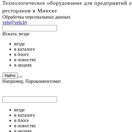
Технологическое оборудование для предприятий о
ресторанов в Минске
Обработка персональных данных
vels@vels.by
Искать:
везде
везде
в каталоге
в блоге
в новостях
в акциях
Найти
Например,
Пароконвектомат
везде
в каталоге
в блоге
в новостях
в акциях