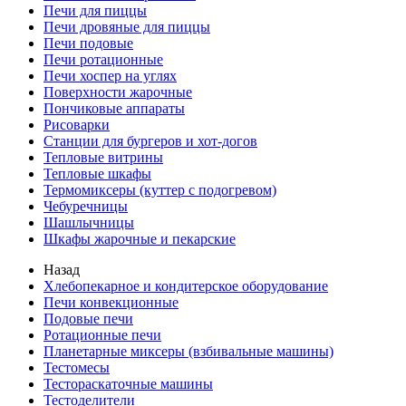
Печи для пиццы
Печи дровяные для пиццы
Печи подовые
Печи ротационные
Печи хоспер на углях
Поверхности жарочные
Пончиковые аппараты
Рисоварки
Станции для бургеров и хот-догов
Тепловые витрины
Тепловые шкафы
Термомиксеры (куттер с подогревом)
Чебуречницы
Шашлычницы
Шкафы жарочные и пекарские
Назад
Хлебопекарное и кондитерское оборудование
Печи конвекционные
Подовые печи
Ротационные печи
Планетарные миксеры (взбивальные машины)
Тестомесы
Тестораскаточные машины
Тестоделители