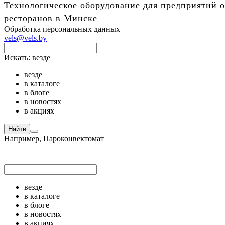
Технологическое оборудование для предприятий о
ресторанов в Минске
Обработка персональных данных
vels@vels.by
Искать:
везде
везде
в каталоге
в блоге
в новостях
в акциях
Найти
Например,
Пароконвектомат
везде
в каталоге
в блоге
в новостях
в акциях