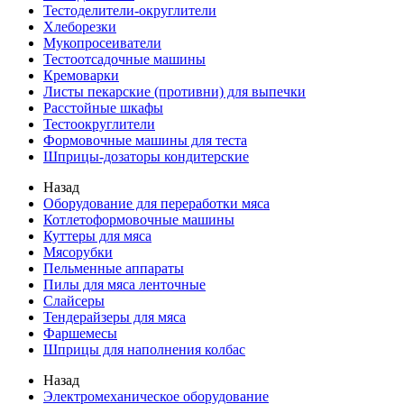
Тестоделители-округлители
Хлеборезки
Мукопросеиватели
Тестоотсадочные машины
Кремоварки
Листы пекарские (противни) для выпечки
Расстойные шкафы
Тестоокруглители
Формовочные машины для теста
Шприцы-дозаторы кондитерские
Назад
Оборудование для переработки мяса
Котлетоформовочные машины
Куттеры для мяса
Мясорубки
Пельменные аппараты
Пилы для мяса ленточные
Слайсеры
Тендерайзеры для мяса
Фаршемесы
Шприцы для наполнения колбас
Назад
Электромеханическое оборудование