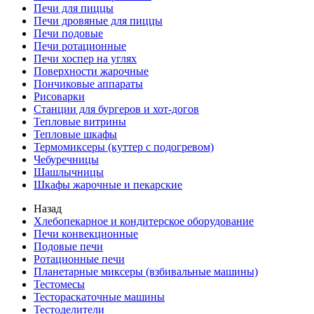
Печи для пиццы
Печи дровяные для пиццы
Печи подовые
Печи ротационные
Печи хоспер на углях
Поверхности жарочные
Пончиковые аппараты
Рисоварки
Станции для бургеров и хот-догов
Тепловые витрины
Тепловые шкафы
Термомиксеры (куттер с подогревом)
Чебуречницы
Шашлычницы
Шкафы жарочные и пекарские
Назад
Хлебопекарное и кондитерское оборудование
Печи конвекционные
Подовые печи
Ротационные печи
Планетарные миксеры (взбивальные машины)
Тестомесы
Тестораскаточные машины
Тестоделители