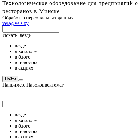
Технологическое оборудование для предприятий о
ресторанов в Минске
Обработка персональных данных
vels@vels.by
Искать:
везде
везде
в каталоге
в блоге
в новостях
в акциях
Найти
Например,
Пароконвектомат
везде
в каталоге
в блоге
в новостях
в акциях