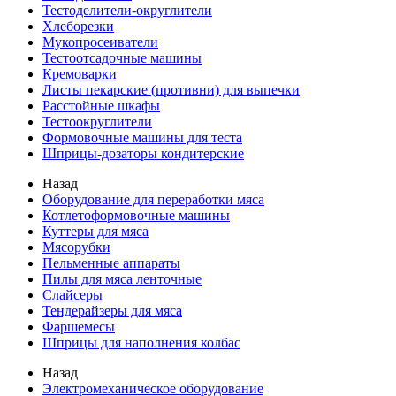
Тестоделители-округлители
Хлеборезки
Мукопросеиватели
Тестоотсадочные машины
Кремоварки
Листы пекарские (противни) для выпечки
Расстойные шкафы
Тестоокруглители
Формовочные машины для теста
Шприцы-дозаторы кондитерские
Назад
Оборудование для переработки мяса
Котлетоформовочные машины
Куттеры для мяса
Мясорубки
Пельменные аппараты
Пилы для мяса ленточные
Слайсеры
Тендерайзеры для мяса
Фаршемесы
Шприцы для наполнения колбас
Назад
Электромеханическое оборудование