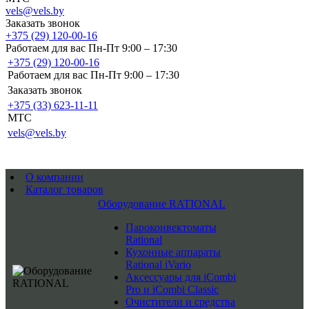
vels@vels.by
Заказать звонок
+375 (29) 120-00-16
Работаем для вас Пн-Пт 9:00 – 17:30
+375 (29) 120-00-16
Работаем для вас Пн-Пт 9:00 – 17:30
Заказать звонок
+375 (33) 623-11-11
MTC
vels@vels.by
О компании
Каталог товаров
Оборудование RATIONAL
Пароконвектоматы
Rational
Кухонные аппараты
Rational iVario
Аксессуары для iCombi
Pro и iCombi Classic
Очистители и средства