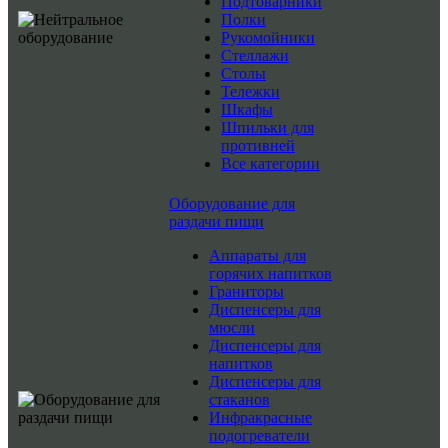
Подтоварники
Полки
Рукомойники
Стеллажи
Столы
Тележки
Шкафы
Шпильки для
противней
Все категории
Оборудование для
раздачи пищи
Аппараты для
горячих напитков
Граниторы
Диспенсеры для
мюсли
Диспенсеры для
напитков
Диспенсеры для
стаканов
Инфракрасные
подогреватели