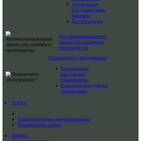
Туннельные
посудомоечные
машины
Все категории
Автоматизированные
линии для пищевого
производства
Упаковочное оборудование
Бескамерные
вакуумные
упаковщики
Камерные вакуумные
упаковщики
Услуги
Технологическое проектирование
Технический сервис
Бренды