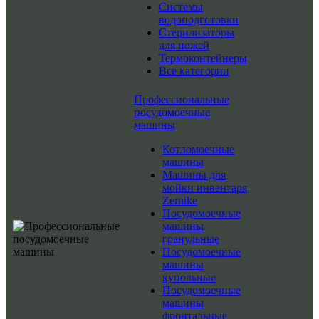
Системы
водоподготовки
Стерилизаторы
для ножей
Термоконтейнеры
Все категории
Профессиональные
посудомоечные
машины
Котломоечные
машины
Машины для
мойки инвентаря
Zernike
Посудомоечные
машины
гранульные
Посудомоечные
машины
купольные
Посудомоечные
машины
фронтальные