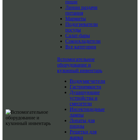
пищи
Линии раздачи
питания
Мармиты
Подогреватели
посуды
Салат-бары
Сокоохладители
Все категории
Вспомогательное
оборудование и
кухонный инвентарь
Водоумягчители
Гастроемкости
Душирующие
устройства и
смесители
Инсектицидные
лампы
Лопаты для
пиццы
Решетки для
жарки