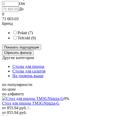
От
До
0
71 603.03
Бренд
Polair (
7
)
Tefcold (
9
)
Другие категории
Столы для пиццы
Столы для салатов
На уровень выше
по популярности
по цене
по алфавиту
0%
Стол для пиццы TM3GNpizza-G
от 855.94 руб.
/ .
от 855.94 руб.