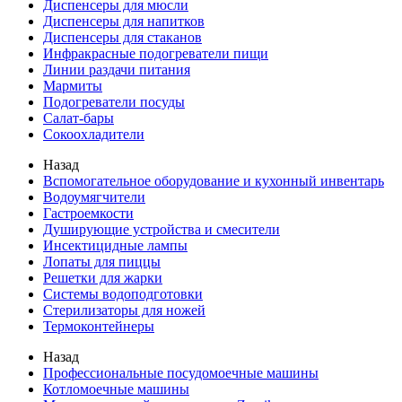
Диспенсеры для мюсли
Диспенсеры для напитков
Диспенсеры для стаканов
Инфракрасные подогреватели пищи
Линии раздачи питания
Мармиты
Подогреватели посуды
Салат-бары
Сокоохладители
Назад
Вспомогательное оборудование и кухонный инвентарь
Водоумягчители
Гастроемкости
Душирующие устройства и смесители
Инсектицидные лампы
Лопаты для пиццы
Решетки для жарки
Системы водоподготовки
Стерилизаторы для ножей
Термоконтейнеры
Назад
Профессиональные посудомоечные машины
Котломоечные машины