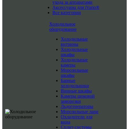
ухода за аппаратами
Аксессуары для iVario®
Все категории
Холодильное
оборудование
Холодильные
витрины
Холодильные
шкафы
Холодильные
камеры
Морозильные
шкафы
Барные
холодильники
Винные шкафы
Камеры шоковой
заморозки
Льдогенераторы
Морозильные лари
Охладители для
вина
Сплит-системы