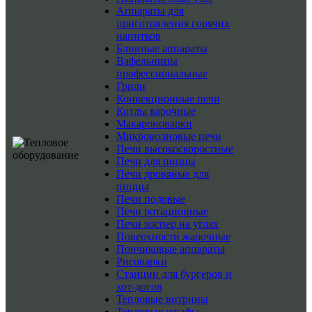
Аппараты для
приготовления горячих
напитков
Блинные аппараты
Вафельницы
профессиональные
Грили
Конвекционные печи
Котлы варочные
Макароноварки
Микроволновые печи
Печи высокоскоростные
Печи для пиццы
Печи дровяные для
пиццы
Печи подовые
Печи ротационные
Печи хоспер на углях
Поверхности жарочные
Пончиковые аппараты
Рисоварки
Станции для бургеров и
хот-догов
Тепловые витрины
Тепловые шкафы