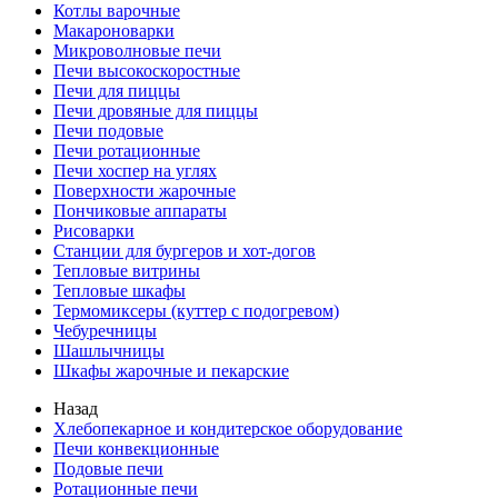
Котлы варочные
Макароноварки
Микроволновые печи
Печи высокоскоростные
Печи для пиццы
Печи дровяные для пиццы
Печи подовые
Печи ротационные
Печи хоспер на углях
Поверхности жарочные
Пончиковые аппараты
Рисоварки
Станции для бургеров и хот-догов
Тепловые витрины
Тепловые шкафы
Термомиксеры (куттер с подогревом)
Чебуречницы
Шашлычницы
Шкафы жарочные и пекарские
Назад
Хлебопекарное и кондитерское оборудование
Печи конвекционные
Подовые печи
Ротационные печи