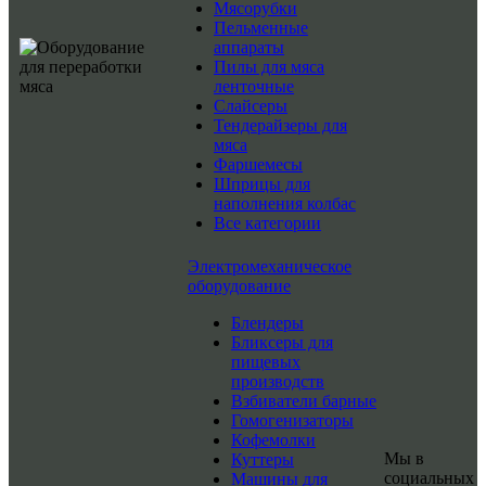
Мясорубки
Пельменные
аппараты
Пилы для мяса
ленточные
Слайсеры
Тендерайзеры для
мяса
Фаршемесы
Шприцы для
наполнения колбас
Все категории
Электромеханическое
оборудование
Блендеры
Бликсеры для
пищевых
производств
Взбиватели барные
Гомогенизаторы
Кофемолки
Мы в
Куттеры
социальных
Машины для