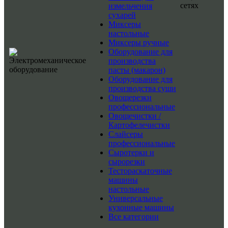
сетях
измельчения
сухарей
Миксеры
настольные
Миксеры ручные
Оборудование для
производства
пасты (макарон)
Оборудование для
производства суши
Овощерезки
профессиональные
Овощечистки /
Картофелечистки
Слайсеры
профессиональные
Сыротерки и
сырорезки
Тестораскаточные
машины
настольные
Универсальные
кухонные машины
Все категории