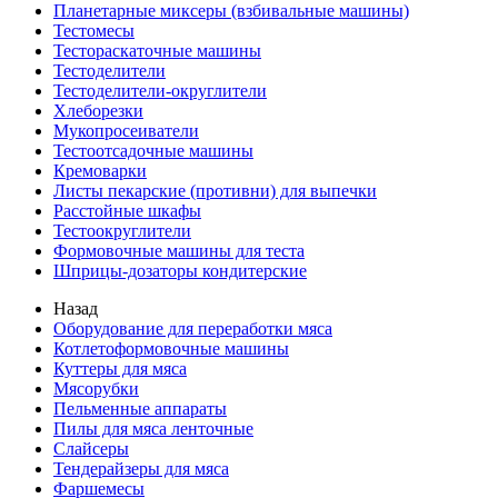
Планетарные миксеры (взбивальные машины)
Тестомесы
Тестораскаточные машины
Тестоделители
Тестоделители-округлители
Хлеборезки
Мукопросеиватели
Тестоотсадочные машины
Кремоварки
Листы пекарские (противни) для выпечки
Расстойные шкафы
Тестоокруглители
Формовочные машины для теста
Шприцы-дозаторы кондитерские
Назад
Оборудование для переработки мяса
Котлетоформовочные машины
Куттеры для мяса
Мясорубки
Пельменные аппараты
Пилы для мяса ленточные
Слайсеры
Тендерайзеры для мяса
Фаршемесы