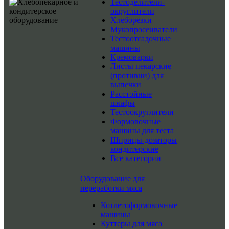
Тестоделители-
округлители
Хлеборезки
Мукопросеиватели
Тестоотсадочные
машины
Кремоварки
Листы пекарские
(противни) для
выпечки
Расстойные
шкафы
Тестоокруглители
Формовочные
машины для теста
Шприцы-дозаторы
кондитерские
Все категории
Оборудование для
переработки мяса
Котлетоформовочные
машины
Куттеры для мяса