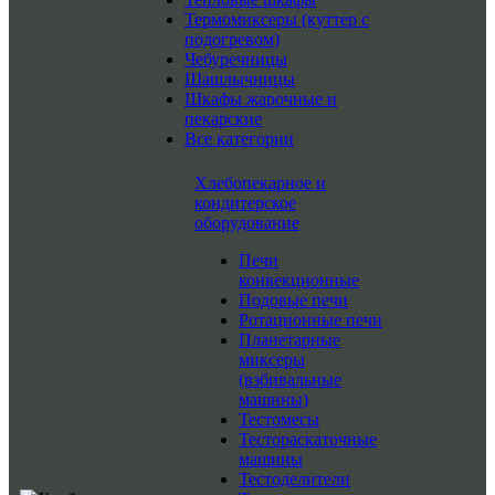
Термомиксеры (куттер с
подогревом)
Чебуречницы
Шашлычницы
Шкафы жарочные и
пекарские
Все категории
Хлебопекарное и
кондитерское
оборудование
Печи
конвекционные
Подовые печи
Ротационные печи
Планетарные
миксеры
(взбивальные
машины)
Тестомесы
Тестораскаточные
машины
Тестоделители