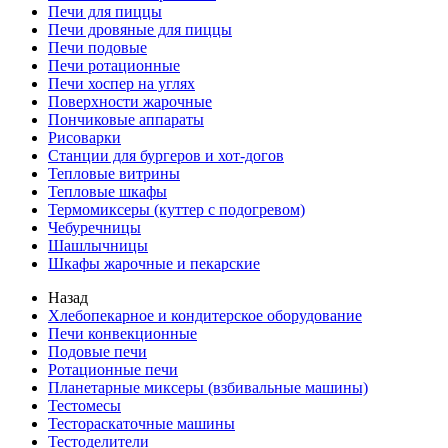
Печи для пиццы
Печи дровяные для пиццы
Печи подовые
Печи ротационные
Печи хоспер на углях
Поверхности жарочные
Пончиковые аппараты
Рисоварки
Станции для бургеров и хот-догов
Тепловые витрины
Тепловые шкафы
Термомиксеры (куттер с подогревом)
Чебуречницы
Шашлычницы
Шкафы жарочные и пекарские
Назад
Хлебопекарное и кондитерское оборудование
Печи конвекционные
Подовые печи
Ротационные печи
Планетарные миксеры (взбивальные машины)
Тестомесы
Тестораскаточные машины
Тестоделители