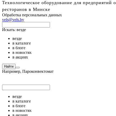
Технологическое оборудование для предприятий о
ресторанов в Минске
Обработка персональных данных
vels@vels.by
Искать:
везде
везде
в каталоге
в блоге
в новостях
в акциях
Найти
Например,
Пароконвектомат
везде
в каталоге
в блоге
в новостях
в акциях