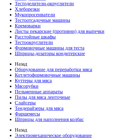
Тестоделители-округлители
Хлеборезки
Мукопросеиватели
Тестоотсадочные машины
Кремоварки
Листы пекарские (противни) для выпечки
Расстойные шкафы
Тестоокруглители
Формовочные машины для теста
Шприцы-дозаторы кондитерские
Назад
Оборудование для переработки мяса
Котлетоформовочные машины
Куттеры для мяса
Мясорубки
Пельменные аппараты
Пилы для мяса ленточные
Слайсеры
Тендерайзеры для мяса
Фаршемесы
Шприцы для наполнения колбас
Назад
Электромеханическое оборудование