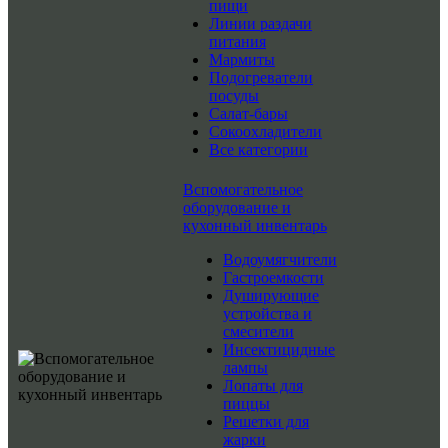
пищи
Линии раздачи
питания
Мармиты
Подогреватели
посуды
Салат-бары
Сокоохладители
Все категории
Вспомогательное
оборудование и
кухонный инвентарь
Водоумягчители
Гастроемкости
Душирующие
устройства и
смесители
Инсектицидные
лампы
Лопаты для
пиццы
Решетки для
жарки