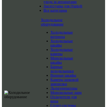
ухода за аппаратами
Аксессуары для iVario®
Все категории
Холодильное
оборудование
Холодильные
витрины
Холодильные
шкафы
Холодильные
камеры
Морозильные
шкафы
Барные
холодильники
Винные шкафы
Камеры шоковой
заморозки
Льдогенераторы
Морозильные лари
Охладители для
вина
Сплит-системы