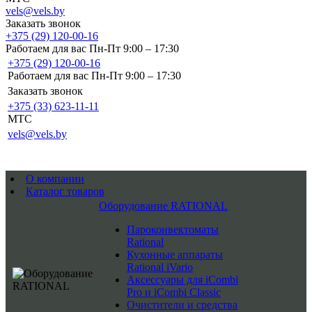
vels@vels.by
Заказать звонок
+375 (29) 120-00-16
Работаем для вас Пн-Пт 9:00 – 17:30
+375 (29) 120-00-16
Работаем для вас Пн-Пт 9:00 – 17:30
Заказать звонок
+375 (33) 623-11-11
MTC
vels@vels.by
О компании
Каталог товаров
Оборудование RATIONAL
Пароконвектоматы
Rational
Кухонные аппараты
Rational iVario
Аксессуары для iCombi
Pro и iCombi Classic
Очистители и средства