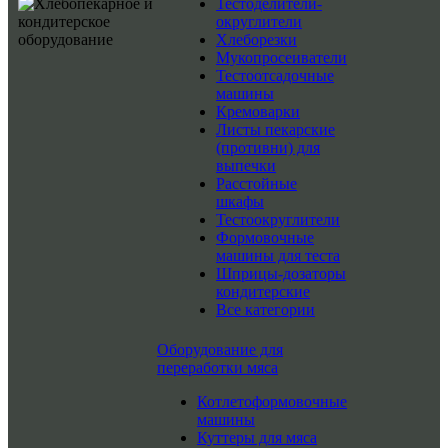
Тестоделители-
округлители
Хлеборезки
Мукопросеиватели
Тестоотсадочные
машины
Кремоварки
Листы пекарские
(противни) для
выпечки
Расстойные
шкафы
Тестоокруглители
Формовочные
машины для теста
Шприцы-дозаторы
кондитерские
Все категории
Оборудование для
переработки мяса
Котлетоформовочные
машины
Куттеры для мяса