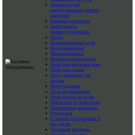
Аппараты для
приготовления горячих
напитков
Блинные аппараты
Вафельницы
профессиональные
Грили
Конвекционные печи
Котлы варочные
Макароноварки
Микроволновые печи
Печи высокоскоростные
Печи для пиццы
Печи дровяные для
пиццы
Печи подовые
Печи ротационные
Печи хоспер на углях
Поверхности жарочные
Пончиковые аппараты
Рисоварки
Станции для бургеров и
хот-догов
Тепловые витрины
Тепловые шкафы