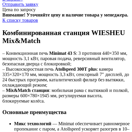
Отправить заявку
Цена по запросу
Внимание! Уточняйте цену и наличие тов
ара у менеджера.
К списку товаров
Комбинированная станция WIESHEU
Mix&Match
– Конвекционная печь
Minimat 43 S
: 3 противня 440×350 мм,
мощность 3,1 кВт, паровая подача, реверсивный вентилятор,
безопасная дверца с блокировкой;
– Высокоскоростная печь
Atollspeed 300T plus
: камера
335×320×170 мм, мощность 3,3 кВт, сенсорный 7″ дисплей, до
24 быстрых программ, каталитический фильтр без вытяжки,
охлаждающий режим;
–
Mix&Match станция
: мобильная рама с вытяжкой и полкой,
размеры 600×780×1945 мм, регулируемая высота,
блокируемые колёса.
Основные преимущества
Микс технологий
— Minimat обеспечивает равномерное
пропекание с паром, а Atollspeed ускоряет разогрев в 10–