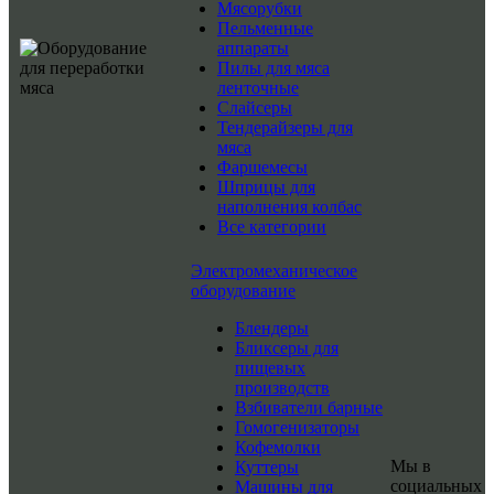
Мясорубки
Пельменные
аппараты
Пилы для мяса
ленточные
Слайсеры
Тендерайзеры для
мяса
Фаршемесы
Шприцы для
наполнения колбас
Все категории
Электромеханическое
оборудование
Блендеры
Бликсеры для
пищевых
производств
Взбиватели барные
Гомогенизаторы
Кофемолки
Мы в
Куттеры
социальных
Машины для