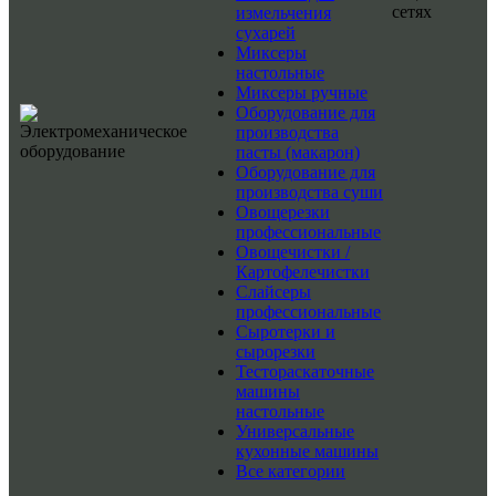
сетях
измельчения
сухарей
Миксеры
настольные
Миксеры ручные
Оборудование для
производства
пасты (макарон)
Оборудование для
производства суши
Овощерезки
профессиональные
Овощечистки /
Картофелечистки
Слайсеры
профессиональные
Сыротерки и
сырорезки
Тестораскаточные
машины
настольные
Универсальные
кухонные машины
Все категории