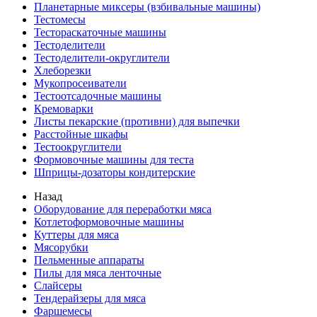
Планетарные миксеры (взбивальные машины)
Тестомесы
Тестораскаточные машины
Тестоделители
Тестоделители-округлители
Хлеборезки
Мукопросеиватели
Тестоотсадочные машины
Кремоварки
Листы пекарские (противни) для выпечки
Расстойные шкафы
Тестоокруглители
Формовочные машины для теста
Шприцы-дозаторы кондитерские
Назад
Оборудование для переработки мяса
Котлетоформовочные машины
Куттеры для мяса
Мясорубки
Пельменные аппараты
Пилы для мяса ленточные
Слайсеры
Тендерайзеры для мяса
Фаршемесы