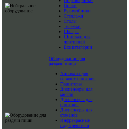
Подтоварники
Полки
Рукомойники
Стеллажи
Столы
Тележки
Шкафы
Шпильки для
противней
Все категории
Оборудование для
раздачи пищи
Аппараты для
горячих напитков
Граниторы
Диспенсеры для
мюсли
Диспенсеры для
напитков
Диспенсеры для
стаканов
Инфракрасные
подогреватели