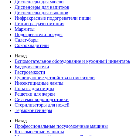
Диспенсеры для мюсли
Диспенсеры для напитков
Диспенсеры для стаканов
Инфракрасные подогреватели пищи
Линии раздачи питания
Мармиты
Подогреватели посуды
Салат-бары
Сокоохладители
Назад
Вспомогательное оборудование и кухонный инвентарь
Водоумягчители
Гастроемкости
Душирующие устройства и смесители
Инсектицидные лампы
Лопаты для пиццы
Решетки для жарки
Системы водоподготовки
Стерилизаторы для ножей
Термоконтейнеры
Назад
Профессиональные посудомоечные машины
Котломоечные машины