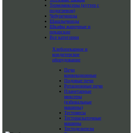
Термомиксеры (куттер с
подогревом)
Чебуречницы
Шашлычницы
Шкафы жарочные и
пекарские
Все категории
Хлебопекарное и
кондитерское
оборудование
Печи
конвекционные
Подовые печи
Ротационные печи
Планетарные
миксеры
(взбивальные
машины)
Тестомесы
Тестораскаточные
машины
Тестоделители