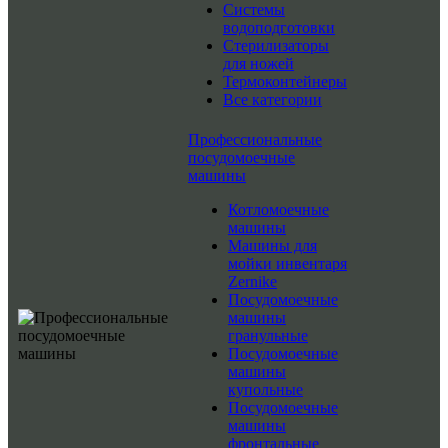
Системы
водоподготовки
Стерилизаторы
для ножей
Термоконтейнеры
Все категории
Профессиональные
посудомоечные
машины
Котломоечные
машины
Машины для
мойки инвентаря
Zernike
Посудомоечные
машины
гранульные
Посудомоечные
машины
купольные
Посудомоечные
машины
фронтальные