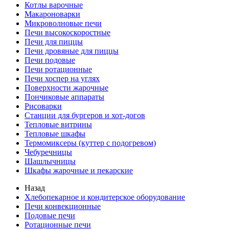
Котлы варочные
Макароноварки
Микроволновые печи
Печи высокоскоростные
Печи для пиццы
Печи дровяные для пиццы
Печи подовые
Печи ротационные
Печи хоспер на углях
Поверхности жарочные
Пончиковые аппараты
Рисоварки
Станции для бургеров и хот-догов
Тепловые витрины
Тепловые шкафы
Термомиксеры (куттер с подогревом)
Чебуречницы
Шашлычницы
Шкафы жарочные и пекарские
Назад
Хлебопекарное и кондитерское оборудование
Печи конвекционные
Подовые печи
Ротационные печи