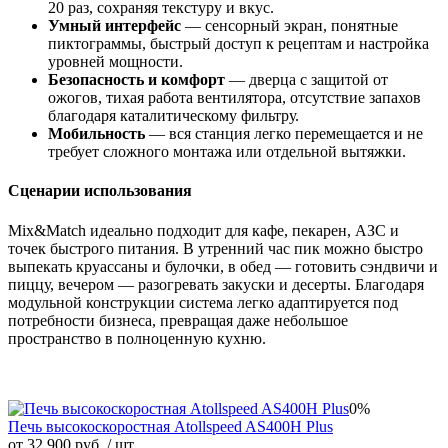
20 раз, сохраняя текстуру и вкус.
Умный интерфейс
— сенсорный экран, понятные
пиктограммы, быстрый доступ к рецептам и настройка
уровней мощности.
Безопасность и комфорт
— дверца с защитой от
ожогов, тихая работа вентилятора, отсутствие запахов
благодаря каталитическому фильтру.
Мобильность
— вся станция легко перемещается и не
требует сложного монтажа или отдельной вытяжки.
Сценарии использования
Mix&Match идеально подходит для кафе, пекарен, АЗС и
точек быстрого питания. В утренний час пик можно быстро
выпекать круассаны и булочки, в обед — готовить сэндвичи и
пиццу, вечером — разогревать закуски и десерты. Благодаря
модульной конструкции система легко адаптируется под
потребности бизнеса, превращая даже небольшое
пространство в полноценную кухню.
0%
Печь высокоскоростная Atollspeed AS400H Plus
от 32 900 руб.
/ шт