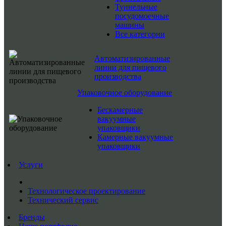
Туннельные
посудомоечные
машины
Все категории
Автоматизированные
линии для пищевого
производства
Упаковочное оборудование
Бескамерные
вакуумные
упаковщики
Камерные вакуумные
упаковщики
Услуги
Технологическое проектирование
Технический сервис
Бренды