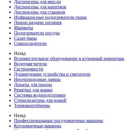
Диспенсеры для мюсли
Диспенсеры для напитков
Диспенсеры для стаканов
Инфракрасные подогреватели пищи
Линии раздачи питания
Мармиты
Подогреватели посуды
Салат-бары
Сокоохладители
Назад
Вспомогательное оборудование и кухонный инвентарь
Водоумягчители
Гастроемкости
Душирующие устройства и смесители
Инсектицидные лампы
Лопаты для пиццы
Решетки для жарки
Системы водоподготовки
Стерилизаторы для ножей
Термоконтейнеры
Назад
Профессиональные посудомоечные машины
Котломоечные машины