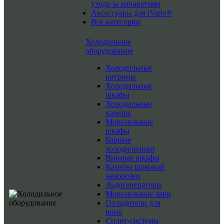
ухода за аппаратами
Аксессуары для iVario®
Все категории
Холодильное
оборудование
Холодильные
витрины
Холодильные
шкафы
Холодильные
камеры
Морозильные
шкафы
Барные
холодильники
Винные шкафы
Камеры шоковой
заморозки
Льдогенераторы
Морозильные лари
Охладители для
вина
Сплит-системы