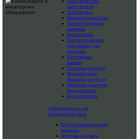
Тестоделители-
округлители
Хлеборезки
Мукопросеиватели
Тестоотсадочные
машины
Кремоварки
Листы пекарские
(противни) для
выпечки
Расстойные
шкафы
Тестоокруглители
Формовочные
машины для теста
Шприцы-дозаторы
кондитерские
Все категории
Оборудование для
переработки мяса
Котлетоформовочные
машины
Куттеры для мяса