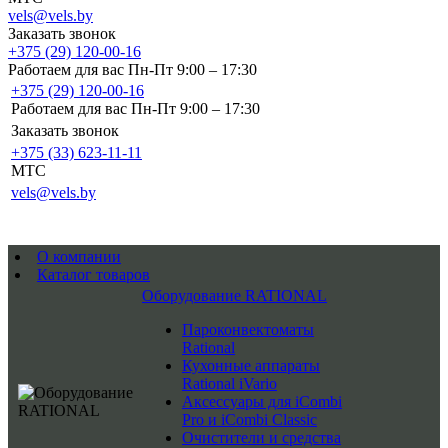
vels@vels.by
Заказать звонок
+375 (29) 120-00-16
Работаем для вас Пн-Пт 9:00 – 17:30
+375 (29) 120-00-16
Работаем для вас Пн-Пт 9:00 – 17:30
Заказать звонок
+375 (33) 623-11-11
MTC
vels@vels.by
О компании
Каталог товаров
Оборудование RATIONAL
Пароконвектоматы
Rational
Кухонные аппараты
Rational iVario
Аксессуары для iCombi
Pro и iCombi Classic
Очистители и средства