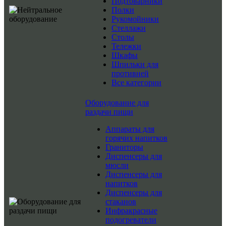
Подтоварники
Полки
Рукомойники
Стеллажи
Столы
Тележки
Шкафы
Шпильки для
противней
Все категории
Оборудование для
раздачи пищи
Аппараты для
горячих напитков
Граниторы
Диспенсеры для
мюсли
Диспенсеры для
напитков
Диспенсеры для
стаканов
Инфракрасные
подогреватели