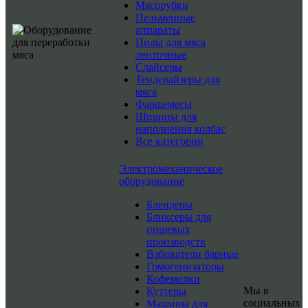
Мясорубки
Пельменные
аппараты
Пилы для мяса
ленточные
Слайсеры
Тендерайзеры для
мяса
Фаршемесы
Шприцы для
наполнения колбас
Все категории
Электромеханическое
оборудование
Блендеры
Бликсеры для
пищевых
производств
Взбиватели барные
Гомогенизаторы
Кофемолки
Мы в
Куттеры
социальных
Машины для