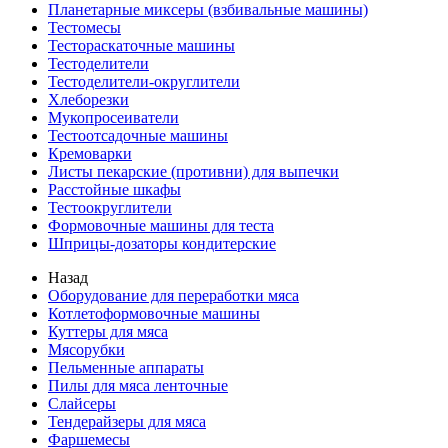
Планетарные миксеры (взбивальные машины)
Тестомесы
Тестораскаточные машины
Тестоделители
Тестоделители-округлители
Хлеборезки
Мукопросеиватели
Тестоотсадочные машины
Кремоварки
Листы пекарские (противни) для выпечки
Расстойные шкафы
Тестоокруглители
Формовочные машины для теста
Шприцы-дозаторы кондитерские
Назад
Оборудование для переработки мяса
Котлетоформовочные машины
Куттеры для мяса
Мясорубки
Пельменные аппараты
Пилы для мяса ленточные
Слайсеры
Тендерайзеры для мяса
Фаршемесы