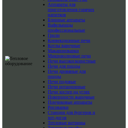
Аппараты для
приготовления горячих
напитков
Блинные аппараты
Вафельницы
профессиональные
Грили
Конвекционные печи
Котлы варочные
Макароноварки
Микроволновые печи
Печи высокоскоростные
Печи для пиццы
Печи дровяные для
пиццы
Печи подовые
Печи ротационные
Печи хоспер на углях
Поверхности жарочные
Пончиковые аппараты
Рисоварки
Станции для бургеров и
хот-догов
Тепловые витрины
Тепловые шкафы