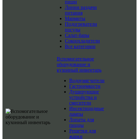
пищи
Линии раздачи
питания
Мармиты
Подогреватели
посуды
Салат-бары
Сокоохладители
Все категории
Вспомогательное
оборудование и
кухонный инвентарь
Водоумягчители
Гастроемкости
Душирующие
устройства и
смесители
Инсектицидные
лампы
Лопаты для
пиццы
Решетки для
жарки