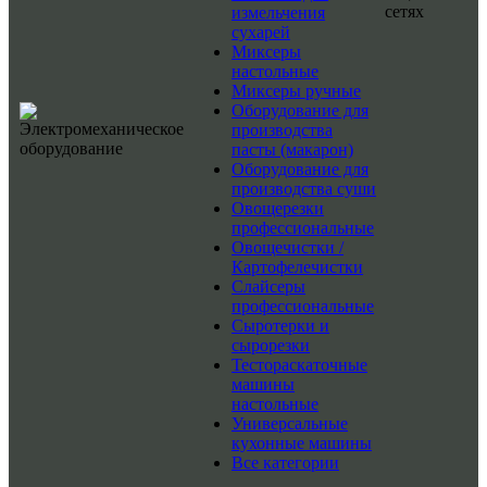
сетях
измельчения
сухарей
Миксеры
настольные
Миксеры ручные
Оборудование для
производства
пасты (макарон)
Оборудование для
производства суши
Овощерезки
профессиональные
Овощечистки /
Картофелечистки
Слайсеры
профессиональные
Сыротерки и
сырорезки
Тестораскаточные
машины
настольные
Универсальные
кухонные машины
Все категории