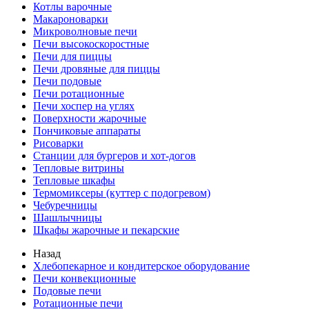
Котлы варочные
Макароноварки
Микроволновые печи
Печи высокоскоростные
Печи для пиццы
Печи дровяные для пиццы
Печи подовые
Печи ротационные
Печи хоспер на углях
Поверхности жарочные
Пончиковые аппараты
Рисоварки
Станции для бургеров и хот-догов
Тепловые витрины
Тепловые шкафы
Термомиксеры (куттер с подогревом)
Чебуречницы
Шашлычницы
Шкафы жарочные и пекарские
Назад
Хлебопекарное и кондитерское оборудование
Печи конвекционные
Подовые печи
Ротационные печи