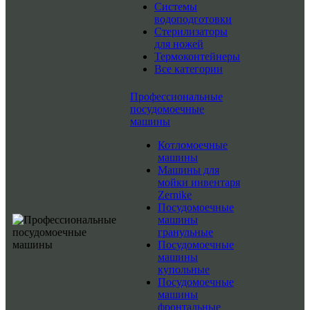
Системы
водоподготовки
Стерилизаторы
для ножей
Термоконтейнеры
Все категории
Профессиональные
посудомоечные
машины
Котломоечные
машины
Машины для
мойки инвентаря
Zernike
Посудомоечные
машины
гранульные
Посудомоечные
машины
купольные
Посудомоечные
машины
фронтальные