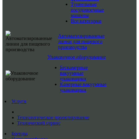
Туннельные
посудомоечные
машины
Все категории
Автоматизированные
линии для пищевого
производства
Упаковочное оборудование
Бескамерные
вакуумные
упаковщики
Камерные вакуумные
упаковщики
Услуги
Технологическое проектирование
Технический сервис
Бренды