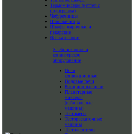
Термомиксеры (куттер с
подогревом)
Чебуречницы
Шашлычницы
Шкафы жарочные и
пекарские
Все категории
Хлебопекарное и
кондитерское
оборудование
Печи
конвекционные
Подовые печи
Ротационные печи
Планетарные
миксеры
(взбивальные
машины)
Тестомесы
Тестораскаточные
машины
Тестоделители