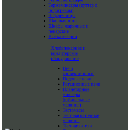
Термомиксеры (куттер с
подогревом)
Чебуречницы
Шашлычницы
Шкафы жарочные и
пекарские
Все категории
Хлебопекарное и
кондитерское
оборудование
Печи
конвекционные
Подовые печи
Ротационные печи
Планетарные
миксеры
(взбивальные
машины)
Тестомесы
Тестораскаточные
машины
Тестоделители