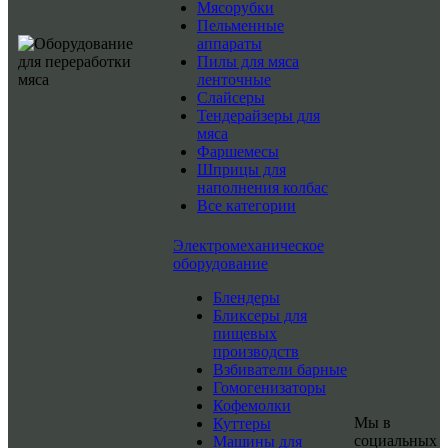
Мясорубки
Пельменные
аппараты
Пилы для мяса
ленточные
Слайсеры
Тендерайзеры для
мяса
Фаршемесы
Шприцы для
наполнения колбас
Все категории
Электромеханическое
оборудование
Блендеры
Бликсеры для
пищевых
производств
Взбиватели барные
Гомогенизаторы
Кофемолки
Мы в
Куттеры
социальных
Машины для