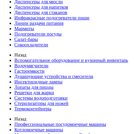
Диспенсеры для мюсли
Диспенсеры для напитков
Диспенсеры для стаканов
Инфракрасные подогреватели пищи
Линии раздачи питания
Мармиты
Подогреватели посуды
Салат-бары
Сокоохладители
Назад
Вспомогательное оборудование и кухонный инвентарь
Водоумягчители
Гастроемкости
Душирующие устройства и смесители
Инсектицидные лампы
Лопаты для пиццы
Решетки для жарки
Системы водоподготовки
Стерилизаторы для ножей
Термоконтейнеры
Назад
Профессиональные посудомоечные машины
Котломоечные машины