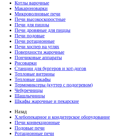
Котлы варочные
Макароноварки
Микроволновые печи
Печи высокоскоростные
Печи для пиццы
Печи дровяные для пиццы
Печи подовые
Печи ротационные
Печи хоспер на углях
Поверхности жарочные
Пончиковые аппараты
Рисоварки
Станции для бургеров и хот-догов
Тепловые витрины
Тепловые шкафы
Термомиксеры (куттер с подогревом)
Чебуречницы
Шашлычницы
Шкафы жарочные и пекарские
Назад
Хлебопекарное и кондитерское оборудование
Печи конвекционные
Подовые печи
Ротационные печи