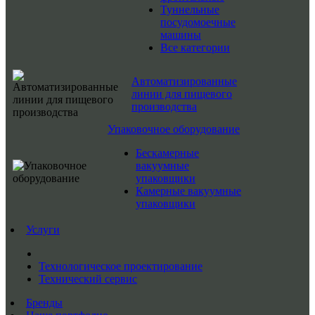
Туннельные
посудомоечные
машины
Все категории
Автоматизированные
линии для пищевого
производства
Упаковочное оборудование
Бескамерные
вакуумные
упаковщики
Камерные вакуумные
упаковщики
Услуги
Технологическое проектирование
Технический сервис
Бренды