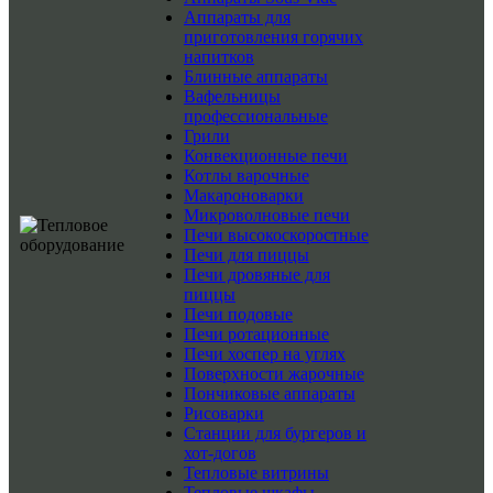
Аппараты для
приготовления горячих
напитков
Блинные аппараты
Вафельницы
профессиональные
Грили
Конвекционные печи
Котлы варочные
Макароноварки
Микроволновые печи
Печи высокоскоростные
Печи для пиццы
Печи дровяные для
пиццы
Печи подовые
Печи ротационные
Печи хоспер на углях
Поверхности жарочные
Пончиковые аппараты
Рисоварки
Станции для бургеров и
хот-догов
Тепловые витрины
Тепловые шкафы