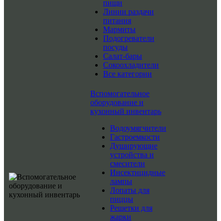
пищи
Линии раздачи
питания
Мармиты
Подогреватели
посуды
Салат-бары
Сокоохладители
Все категории
Вспомогательное
оборудование и
кухонный инвентарь
Водоумягчители
Гастроемкости
Душирующие
устройства и
смесители
Инсектицидные
лампы
Лопаты для
пиццы
Решетки для
жарки