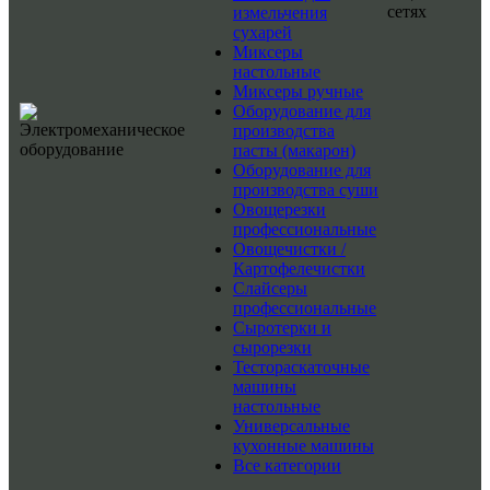
сетях
измельчения
сухарей
Миксеры
настольные
Миксеры ручные
Оборудование для
производства
пасты (макарон)
Оборудование для
производства суши
Овощерезки
профессиональные
Овощечистки /
Картофелечистки
Слайсеры
профессиональные
Сыротерки и
сырорезки
Тестораскаточные
машины
настольные
Универсальные
кухонные машины
Все категории