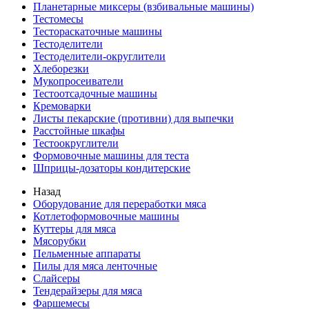
Планетарные миксеры (взбивальные машины)
Тестомесы
Тестораскаточные машины
Тестоделители
Тестоделители-округлители
Хлеборезки
Мукопросеиватели
Тестоотсадочные машины
Кремоварки
Листы пекарские (противни) для выпечки
Расстойные шкафы
Тестоокруглители
Формовочные машины для теста
Шприцы-дозаторы кондитерские
Назад
Оборудование для переработки мяса
Котлетоформовочные машины
Куттеры для мяса
Мясорубки
Пельменные аппараты
Пилы для мяса ленточные
Слайсеры
Тендерайзеры для мяса
Фаршемесы