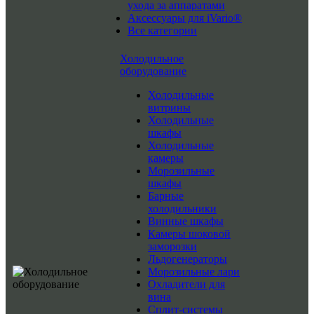
ухода за аппаратами
Аксессуары для iVario®
Все категории
Холодильное
оборудование
Холодильные
витрины
Холодильные
шкафы
Холодильные
камеры
Морозильные
шкафы
Барные
холодильники
Винные шкафы
Камеры шоковой
заморозки
Льдогенераторы
Морозильные лари
Охладители для
вина
Сплит-системы