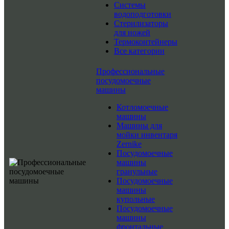
Системы
водоподготовки
Стерилизаторы
для ножей
Термоконтейнеры
Все категории
Профессиональные
посудомоечные
машины
Котломоечные
машины
Машины для
мойки инвентаря
Zernike
Посудомоечные
машины
гранульные
Посудомоечные
машины
купольные
Посудомоечные
машины
фронтальные