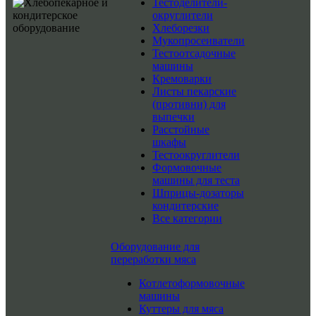
Тестоделители-
округлители
Хлеборезки
Мукопросеиватели
Тестоотсадочные
машины
Кремоварки
Листы пекарские
(противни) для
выпечки
Расстойные
шкафы
Тестоокруглители
Формовочные
машины для теста
Шприцы-дозаторы
кондитерские
Все категории
Оборудование для
переработки мяса
Котлетоформовочные
машины
Куттеры для мяса