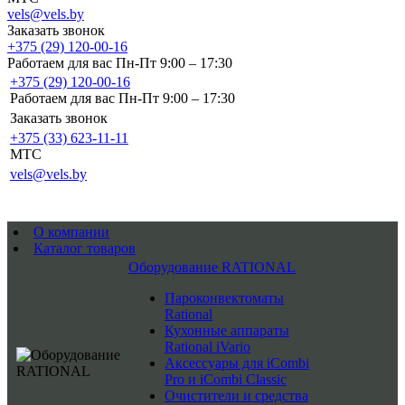
vels@vels.by
Заказать звонок
+375 (29) 120-00-16
Работаем для вас Пн-Пт 9:00 – 17:30
+375 (29) 120-00-16
Работаем для вас Пн-Пт 9:00 – 17:30
Заказать звонок
+375 (33) 623-11-11
MTC
vels@vels.by
О компании
Каталог товаров
Оборудование RATIONAL
Пароконвектоматы
Rational
Кухонные аппараты
Rational iVario
Аксессуары для iCombi
Pro и iCombi Classic
Очистители и средства