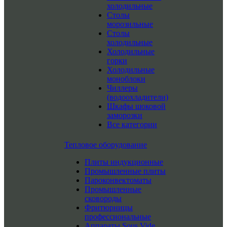
холодильные
Столы
морозильные
Столы
холодильные
Холодильные
горки
Холодильные
моноблоки
Чиллеры
(водоохладители)
Шкафы шоковой
заморозки
Все категории
Тепловое оборудование
Плиты индукционные
Промышленные плиты
Пароконвектоматы
Промышленные
сковороды
Фритюрницы
профессиональные
Аппараты Sous Vide