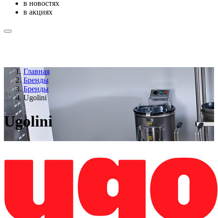
в новостях
в акциях
Главная
Бренды
Бренды
Ugolini
Ugolini