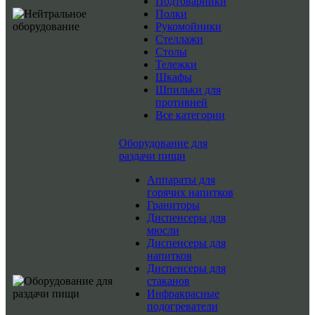
Подтоварники
Полки
Рукомойники
Стеллажи
Столы
Тележки
Шкафы
Шпильки для
противней
Все категории
Оборудование для
раздачи пищи
Аппараты для
горячих напитков
Граниторы
Диспенсеры для
мюсли
Диспенсеры для
напитков
Диспенсеры для
стаканов
Инфракрасные
подогреватели