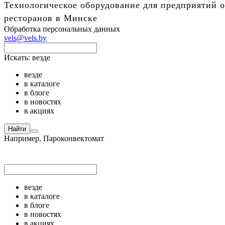
Технологическое оборудование для предприятий о
ресторанов в Минске
Обработка персональных данных
vels@vels.by
Искать:
везде
везде
в каталоге
в блоге
в новостях
в акциях
Найти
Например,
Пароконвектомат
везде
в каталоге
в блоге
в новостях
в акциях