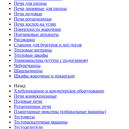
Печи для пиццы
Печи дровяные для пиццы
Печи подовые
Печи ротационные
Печи хоспер на углях
Поверхности жарочные
Пончиковые аппараты
Рисоварки
Станции для бургеров и хот-догов
Тепловые витрины
Тепловые шкафы
Термомиксеры (куттер с подогревом)
Чебуречницы
Шашлычницы
Шкафы жарочные и пекарские
Назад
Хлебопекарное и кондитерское оборудование
Печи конвекционные
Подовые печи
Ротационные печи
Планетарные миксеры (взбивальные машины)
Тестомесы
Тестораскаточные машины
Тестоделители