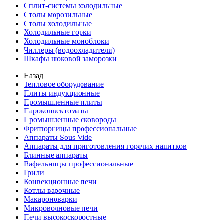
Сплит-системы холодильные
Столы морозильные
Столы холодильные
Холодильные горки
Холодильные моноблоки
Чиллеры (водоохладители)
Шкафы шоковой заморозки
Назад
Тепловое оборудование
Плиты индукционные
Промышленные плиты
Пароконвектоматы
Промышленные сковороды
Фритюрницы профессиональные
Аппараты Sous Vide
Аппараты для приготовления горячих напитков
Блинные аппараты
Вафельницы профессиональные
Грили
Конвекционные печи
Котлы варочные
Макароноварки
Микроволновые печи
Печи высокоскоростные