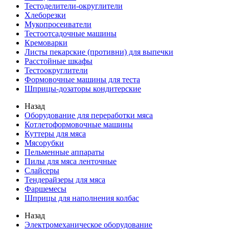
Тестоделители-округлители
Хлеборезки
Мукопросеиватели
Тестоотсадочные машины
Кремоварки
Листы пекарские (противни) для выпечки
Расстойные шкафы
Тестоокруглители
Формовочные машины для теста
Шприцы-дозаторы кондитерские
Назад
Оборудование для переработки мяса
Котлетоформовочные машины
Куттеры для мяса
Мясорубки
Пельменные аппараты
Пилы для мяса ленточные
Слайсеры
Тендерайзеры для мяса
Фаршемесы
Шприцы для наполнения колбас
Назад
Электромеханическое оборудование