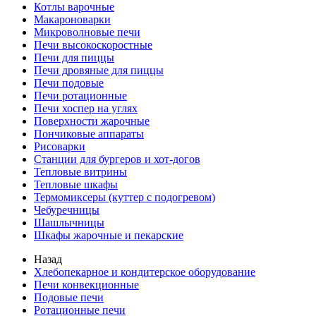
Котлы варочные
Макароноварки
Микроволновые печи
Печи высокоскоростные
Печи для пиццы
Печи дровяные для пиццы
Печи подовые
Печи ротационные
Печи хоспер на углях
Поверхности жарочные
Пончиковые аппараты
Рисоварки
Станции для бургеров и хот-догов
Тепловые витрины
Тепловые шкафы
Термомиксеры (куттер с подогревом)
Чебуречницы
Шашлычницы
Шкафы жарочные и пекарские
Назад
Хлебопекарное и кондитерское оборудование
Печи конвекционные
Подовые печи
Ротационные печи