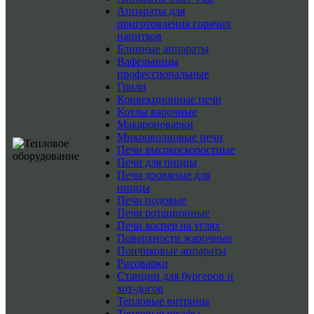
Аппараты для
приготовления горячих
напитков
Блинные аппараты
Вафельницы
профессиональные
Грили
Конвекционные печи
Котлы варочные
Макароноварки
Микроволновые печи
Печи высокоскоростные
Печи для пиццы
Печи дровяные для
пиццы
Печи подовые
Печи ротационные
Печи хоспер на углях
Поверхности жарочные
Пончиковые аппараты
Рисоварки
Станции для бургеров и
хот-догов
Тепловые витрины
Тепловые шкафы