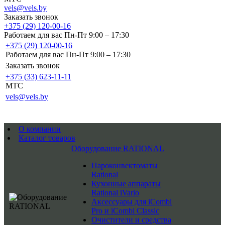
vels@vels.by
Заказать звонок
+375 (29) 120-00-16
Работаем для вас Пн-Пт 9:00 – 17:30
+375 (29) 120-00-16
Работаем для вас Пн-Пт 9:00 – 17:30
Заказать звонок
+375 (33) 623-11-11
MTC
vels@vels.by
О компании
Каталог товаров
Оборудование RATIONAL
Пароконвектоматы
Rational
Кухонные аппараты
Rational iVario
Аксессуары для iCombi
Pro и iCombi Classic
Очистители и средства