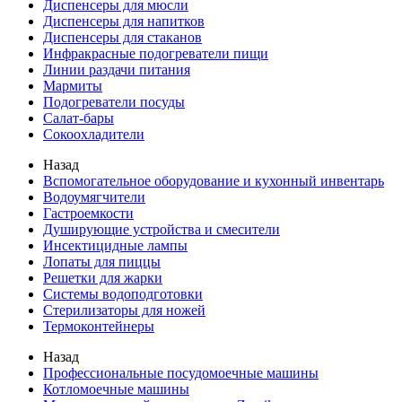
Диспенсеры для мюсли
Диспенсеры для напитков
Диспенсеры для стаканов
Инфракрасные подогреватели пищи
Линии раздачи питания
Мармиты
Подогреватели посуды
Салат-бары
Сокоохладители
Назад
Вспомогательное оборудование и кухонный инвентарь
Водоумягчители
Гастроемкости
Душирующие устройства и смесители
Инсектицидные лампы
Лопаты для пиццы
Решетки для жарки
Системы водоподготовки
Стерилизаторы для ножей
Термоконтейнеры
Назад
Профессиональные посудомоечные машины
Котломоечные машины