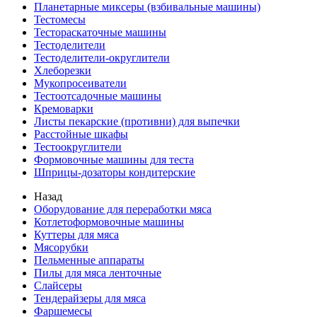
Планетарные миксеры (взбивальные машины)
Тестомесы
Тестораскаточные машины
Тестоделители
Тестоделители-округлители
Хлеборезки
Мукопросеиватели
Тестоотсадочные машины
Кремоварки
Листы пекарские (противни) для выпечки
Расстойные шкафы
Тестоокруглители
Формовочные машины для теста
Шприцы-дозаторы кондитерские
Назад
Оборудование для переработки мяса
Котлетоформовочные машины
Куттеры для мяса
Мясорубки
Пельменные аппараты
Пилы для мяса ленточные
Слайсеры
Тендерайзеры для мяса
Фаршемесы