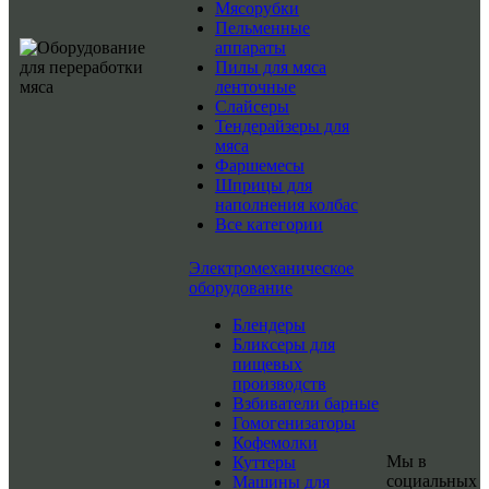
Мясорубки
Пельменные
аппараты
Пилы для мяса
ленточные
Слайсеры
Тендерайзеры для
мяса
Фаршемесы
Шприцы для
наполнения колбас
Все категории
Электромеханическое
оборудование
Блендеры
Бликсеры для
пищевых
производств
Взбиватели барные
Гомогенизаторы
Кофемолки
Мы в
Куттеры
социальных
Машины для