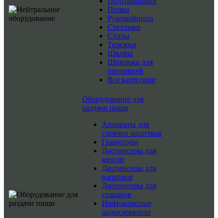
Подтоварники
Полки
Рукомойники
Стеллажи
Столы
Тележки
Шкафы
Шпильки для
противней
Все категории
Оборудование для
раздачи пищи
Аппараты для
горячих напитков
Граниторы
Диспенсеры для
мюсли
Диспенсеры для
напитков
Диспенсеры для
стаканов
Инфракрасные
подогреватели