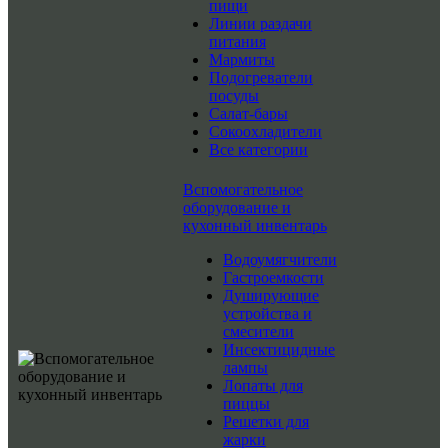
пищи
Линии раздачи
питания
Мармиты
Подогреватели
посуды
Салат-бары
Сокоохладители
Все категории
Вспомогательное
оборудование и
кухонный инвентарь
Водоумягчители
Гастроемкости
Душирующие
устройства и
смесители
Инсектицидные
лампы
Лопаты для
пиццы
Решетки для
жарки