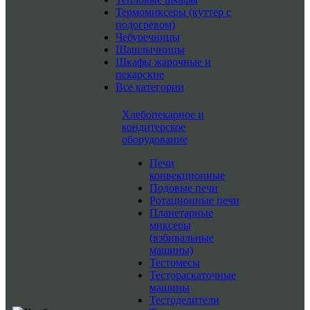
Термомиксеры (куттер с
подогревом)
Чебуречницы
Шашлычницы
Шкафы жарочные и
пекарские
Все категории
Хлебопекарное и
кондитерское
оборудование
Печи
конвекционные
Подовые печи
Ротационные печи
Планетарные
миксеры
(взбивальные
машины)
Тестомесы
Тестораскаточные
машины
Тестоделители