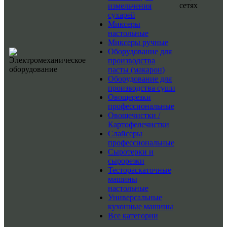
сетях
измельчения
сухарей
Миксеры
настольные
Миксеры ручные
Оборудование для
производства
пасты (макарон)
Оборудование для
производства суши
Овощерезки
профессиональные
Овощечистки /
Картофелечистки
Слайсеры
профессиональные
Сыротерки и
сырорезки
Тестораскаточные
машины
настольные
Универсальные
кухонные машины
Все категории