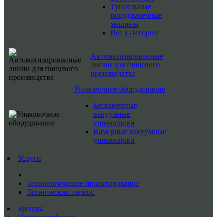
Туннельные
посудомоечные
машины
Все категории
Автоматизированные
линии для пищевого
производства
Упаковочное оборудование
Бескамерные
вакуумные
упаковщики
Камерные вакуумные
упаковщики
Услуги
Технологическое проектирование
Технический сервис
Бренды