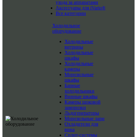
ухода за аппаратами
Аксессуары для iVario®
Все категории
Холодильное
оборудование
Холодильные
витрины
Холодильные
шкафы
Холодильные
камеры
Морозильные
шкафы
Барные
холодильники
Винные шкафы
Камеры шоковой
заморозки
Льдогенераторы
Морозильные лари
Охладители для
вина
Сплит-системы