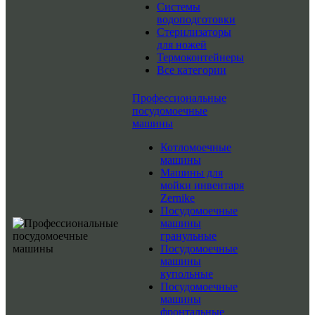
Системы
водоподготовки
Стерилизаторы
для ножей
Термоконтейнеры
Все категории
Профессиональные
посудомоечные
машины
Котломоечные
машины
Машины для
мойки инвентаря
Zernike
Посудомоечные
машины
гранульные
Посудомоечные
машины
купольные
Посудомоечные
машины
фронтальные