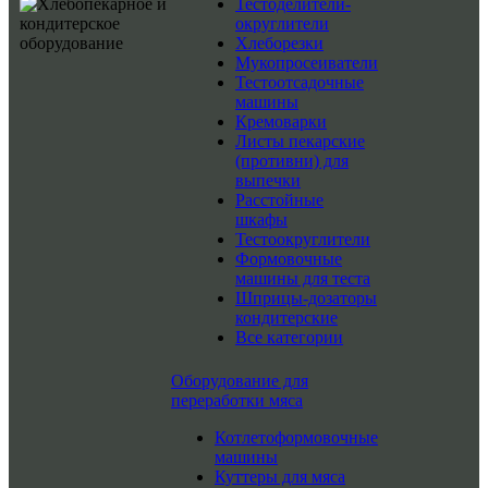
Тестоделители-
округлители
Хлеборезки
Мукопросеиватели
Тестоотсадочные
машины
Кремоварки
Листы пекарские
(противни) для
выпечки
Расстойные
шкафы
Тестоокруглители
Формовочные
машины для теста
Шприцы-дозаторы
кондитерские
Все категории
Оборудование для
переработки мяса
Котлетоформовочные
машины
Куттеры для мяса