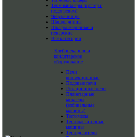
Термомиксеры (куттер с
подогревом)
Чебуречницы
Шашлычницы
Шкафы жарочные и
пекарские
Все категории
Хлебопекарное и
кондитерское
оборудование
Печи
конвекционные
Подовые печи
Ротационные печи
Планетарные
миксеры
(взбивальные
машины)
Тестомесы
Тестораскаточные
машины
Тестоделители