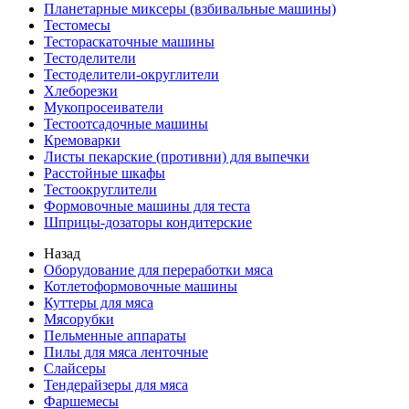
Планетарные миксеры (взбивальные машины)
Тестомесы
Тестораскаточные машины
Тестоделители
Тестоделители-округлители
Хлеборезки
Мукопросеиватели
Тестоотсадочные машины
Кремоварки
Листы пекарские (противни) для выпечки
Расстойные шкафы
Тестоокруглители
Формовочные машины для теста
Шприцы-дозаторы кондитерские
Назад
Оборудование для переработки мяса
Котлетоформовочные машины
Куттеры для мяса
Мясорубки
Пельменные аппараты
Пилы для мяса ленточные
Слайсеры
Тендерайзеры для мяса
Фаршемесы