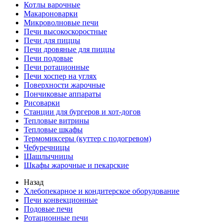
Котлы варочные
Макароноварки
Микроволновые печи
Печи высокоскоростные
Печи для пиццы
Печи дровяные для пиццы
Печи подовые
Печи ротационные
Печи хоспер на углях
Поверхности жарочные
Пончиковые аппараты
Рисоварки
Станции для бургеров и хот-догов
Тепловые витрины
Тепловые шкафы
Термомиксеры (куттер с подогревом)
Чебуречницы
Шашлычницы
Шкафы жарочные и пекарские
Назад
Хлебопекарное и кондитерское оборудование
Печи конвекционные
Подовые печи
Ротационные печи