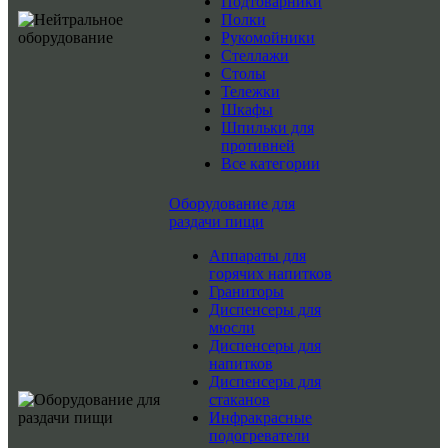
Подтоварники
Полки
Рукомойники
Стеллажи
Столы
Тележки
Шкафы
Шпильки для
противней
Все категории
Оборудование для
раздачи пищи
Аппараты для
горячих напитков
Граниторы
Диспенсеры для
мюсли
Диспенсеры для
напитков
Диспенсеры для
стаканов
Инфракрасные
подогреватели