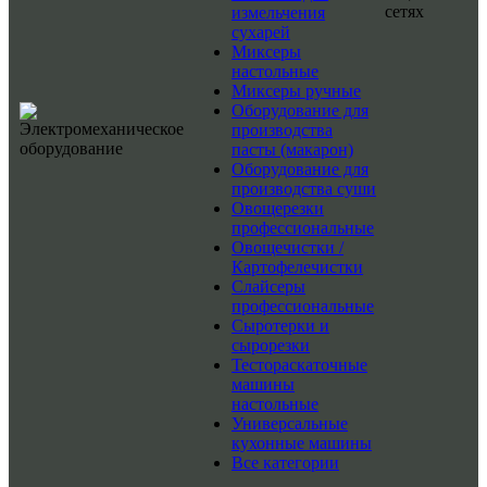
сетях
измельчения
сухарей
Миксеры
настольные
Миксеры ручные
Оборудование для
производства
пасты (макарон)
Оборудование для
производства суши
Овощерезки
профессиональные
Овощечистки /
Картофелечистки
Слайсеры
профессиональные
Сыротерки и
сырорезки
Тестораскаточные
машины
настольные
Универсальные
кухонные машины
Все категории