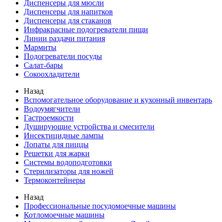
Диспенсеры для мюсли
Диспенсеры для напитков
Диспенсеры для стаканов
Инфракрасные подогреватели пищи
Линии раздачи питания
Мармиты
Подогреватели посуды
Салат-бары
Сокоохладители
Назад
Вспомогательное оборудование и кухонный инвентарь
Водоумягчители
Гастроемкости
Душирующие устройства и смесители
Инсектицидные лампы
Лопаты для пиццы
Решетки для жарки
Системы водоподготовки
Стерилизаторы для ножей
Термоконтейнеры
Назад
Профессиональные посудомоечные машины
Котломоечные машины