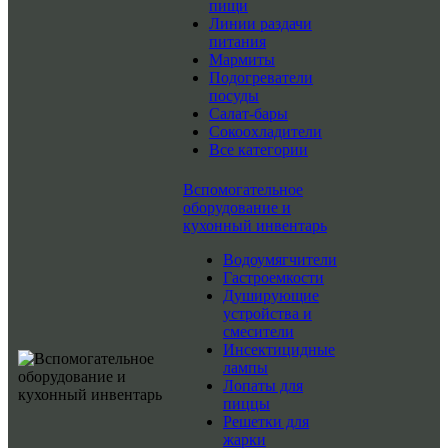
пищи
Линии раздачи
питания
Мармиты
Подогреватели
посуды
Салат-бары
Сокоохладители
Все категории
Вспомогательное
оборудование и
кухонный инвентарь
Водоумягчители
Гастроемкости
Душирующие
устройства и
смесители
Инсектицидные
лампы
Лопаты для
пиццы
Решетки для
жарки