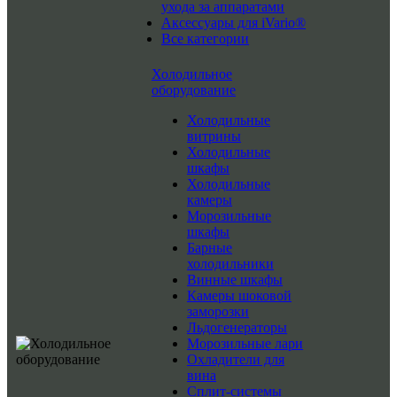
ухода за аппаратами
Аксессуары для iVario®
Все категории
Холодильное
оборудование
Холодильные
витрины
Холодильные
шкафы
Холодильные
камеры
Морозильные
шкафы
Барные
холодильники
Винные шкафы
Камеры шоковой
заморозки
Льдогенераторы
Морозильные лари
Охладители для
вина
Сплит-системы