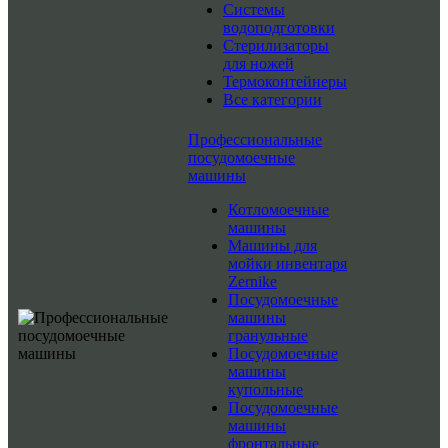
Системы
водоподготовки
Стерилизаторы
для ножей
Термоконтейнеры
Все категории
Профессиональные
посудомоечные
машины
Котломоечные
машины
Машины для
мойки инвентаря
Zernike
Посудомоечные
машины
гранульные
Посудомоечные
машины
купольные
Посудомоечные
машины
фронтальные