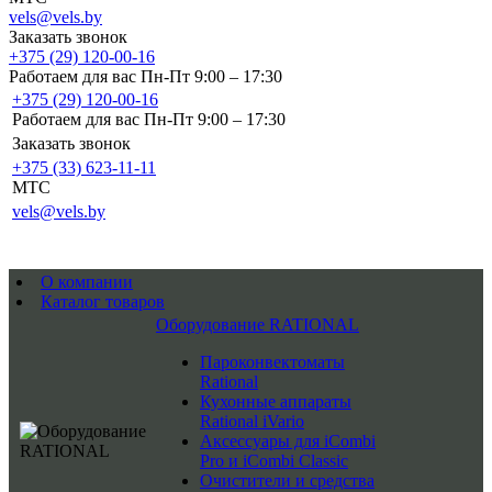
vels@vels.by
Заказать звонок
+375 (29) 120-00-16
Работаем для вас Пн-Пт 9:00 – 17:30
+375 (29) 120-00-16
Работаем для вас Пн-Пт 9:00 – 17:30
Заказать звонок
+375 (33) 623-11-11
MTC
vels@vels.by
О компании
Каталог товаров
Оборудование RATIONAL
Пароконвектоматы
Rational
Кухонные аппараты
Rational iVario
Аксессуары для iCombi
Pro и iCombi Classic
Очистители и средства