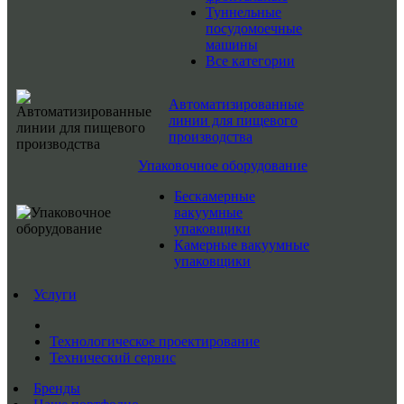
Туннельные
посудомоечные
машины
Все категории
Автоматизированные
линии для пищевого
производства
Упаковочное оборудование
Бескамерные
вакуумные
упаковщики
Камерные вакуумные
упаковщики
Услуги
Технологическое проектирование
Технический сервис
Бренды