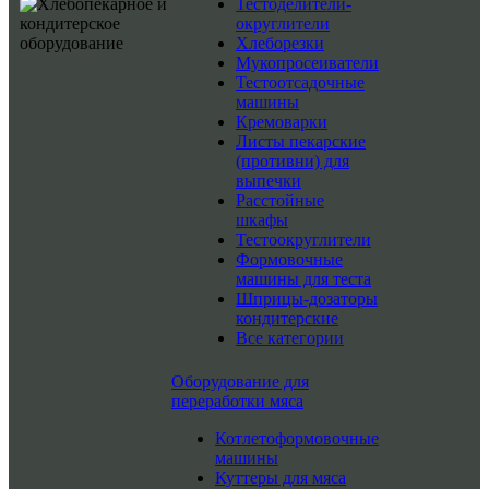
Тестоделители-
округлители
Хлеборезки
Мукопросеиватели
Тестоотсадочные
машины
Кремоварки
Листы пекарские
(противни) для
выпечки
Расстойные
шкафы
Тестоокруглители
Формовочные
машины для теста
Шприцы-дозаторы
кондитерские
Все категории
Оборудование для
переработки мяса
Котлетоформовочные
машины
Куттеры для мяса