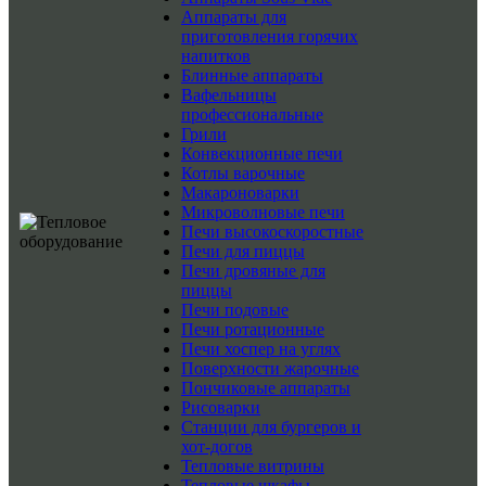
Аппараты для
приготовления горячих
напитков
Блинные аппараты
Вафельницы
профессиональные
Грили
Конвекционные печи
Котлы варочные
Макароноварки
Микроволновые печи
Печи высокоскоростные
Печи для пиццы
Печи дровяные для
пиццы
Печи подовые
Печи ротационные
Печи хоспер на углях
Поверхности жарочные
Пончиковые аппараты
Рисоварки
Станции для бургеров и
хот-догов
Тепловые витрины
Тепловые шкафы