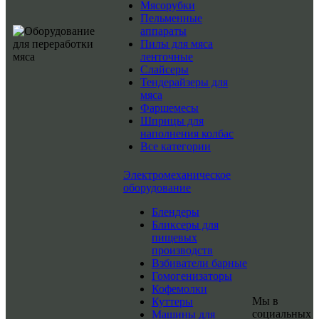
Мясорубки
Пельменные
аппараты
Пилы для мяса
ленточные
Слайсеры
Тендерайзеры для
мяса
Фаршемесы
Шприцы для
наполнения колбас
Все категории
Электромеханическое
оборудование
Блендеры
Бликсеры для
пищевых
производств
Взбиватели барные
Гомогенизаторы
Кофемолки
Мы в
Куттеры
социальных
Машины для