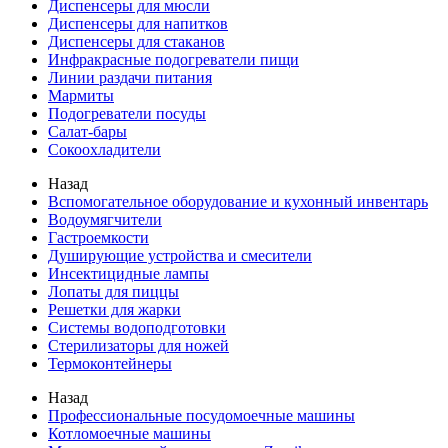
Диспенсеры для мюсли
Диспенсеры для напитков
Диспенсеры для стаканов
Инфракрасные подогреватели пищи
Линии раздачи питания
Мармиты
Подогреватели посуды
Салат-бары
Сокоохладители
Назад
Вспомогательное оборудование и кухонный инвентарь
Водоумягчители
Гастроемкости
Душирующие устройства и смесители
Инсектицидные лампы
Лопаты для пиццы
Решетки для жарки
Системы водоподготовки
Стерилизаторы для ножей
Термоконтейнеры
Назад
Профессиональные посудомоечные машины
Котломоечные машины