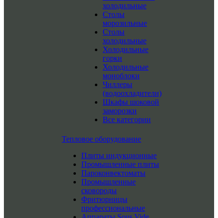
холодильные
Столы
морозильные
Столы
холодильные
Холодильные
горки
Холодильные
моноблоки
Чиллеры
(водоохладители)
Шкафы шоковой
заморозки
Все категории
Тепловое оборудование
Плиты индукционные
Промышленные плиты
Пароконвектоматы
Промышленные
сковороды
Фритюрницы
профессиональные
Аппараты Sous Vide