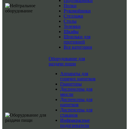
Подтоварники
Полки
Рукомойники
Стеллажи
Столы
Тележки
Шкафы
Шпильки для
противней
Все категории
Оборудование для
раздачи пищи
Аппараты для
горячих напитков
Граниторы
Диспенсеры для
мюсли
Диспенсеры для
напитков
Диспенсеры для
стаканов
Инфракрасные
подогреватели