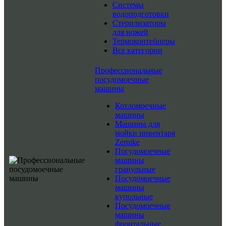
Системы
водоподготовки
Стерилизаторы
для ножей
Термоконтейнеры
Все категории
Профессиональные
посудомоечные
машины
Котломоечные
машины
Машины для
мойки инвентаря
Zernike
Посудомоечные
машины
гранульные
Посудомоечные
машины
купольные
Посудомоечные
машины
фронтальные