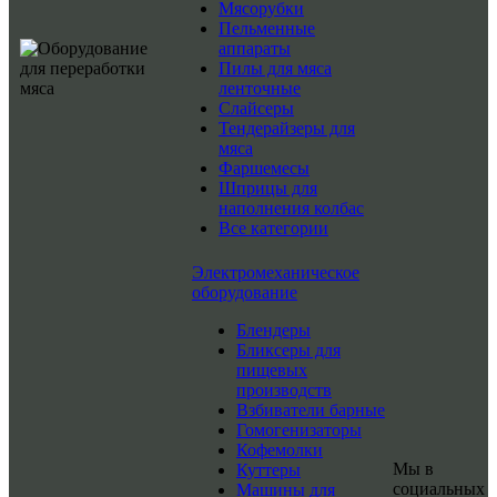
Мясорубки
Пельменные
аппараты
Пилы для мяса
ленточные
Слайсеры
Тендерайзеры для
мяса
Фаршемесы
Шприцы для
наполнения колбас
Все категории
Электромеханическое
оборудование
Блендеры
Бликсеры для
пищевых
производств
Взбиватели барные
Гомогенизаторы
Кофемолки
Мы в
Куттеры
социальных
Машины для