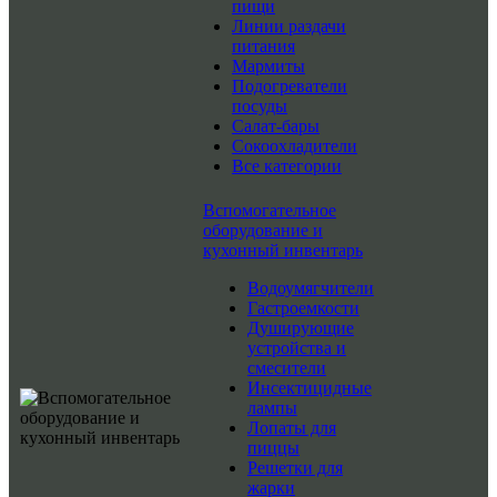
пищи
Линии раздачи
питания
Мармиты
Подогреватели
посуды
Салат-бары
Сокоохладители
Все категории
Вспомогательное
оборудование и
кухонный инвентарь
Водоумягчители
Гастроемкости
Душирующие
устройства и
смесители
Инсектицидные
лампы
Лопаты для
пиццы
Решетки для
жарки