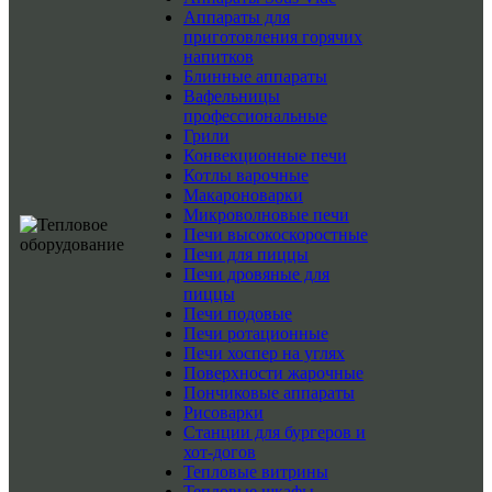
Аппараты для
приготовления горячих
напитков
Блинные аппараты
Вафельницы
профессиональные
Грили
Конвекционные печи
Котлы варочные
Макароноварки
Микроволновые печи
Печи высокоскоростные
Печи для пиццы
Печи дровяные для
пиццы
Печи подовые
Печи ротационные
Печи хоспер на углях
Поверхности жарочные
Пончиковые аппараты
Рисоварки
Станции для бургеров и
хот-догов
Тепловые витрины
Тепловые шкафы