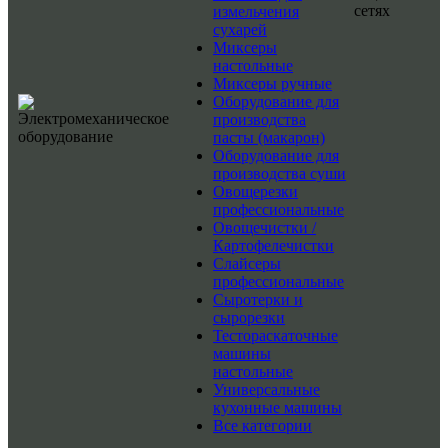
сетях
измельчения
сухарей
Миксеры
настольные
Миксеры ручные
Оборудование для
производства
пасты (макарон)
Оборудование для
производства суши
Овощерезки
профессиональные
Овощечистки /
Картофелечистки
Слайсеры
профессиональные
Сыротерки и
сырорезки
Тестораскаточные
машины
настольные
Универсальные
кухонные машины
Все категории