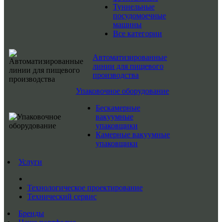
Туннельные
посудомоечные
машины
Все категории
Автоматизированные
линии для пищевого
производства
Упаковочное оборудование
Бескамерные
вакуумные
упаковщики
Камерные вакуумные
упаковщики
Услуги
Технологическое проектирование
Технический сервис
Бренды