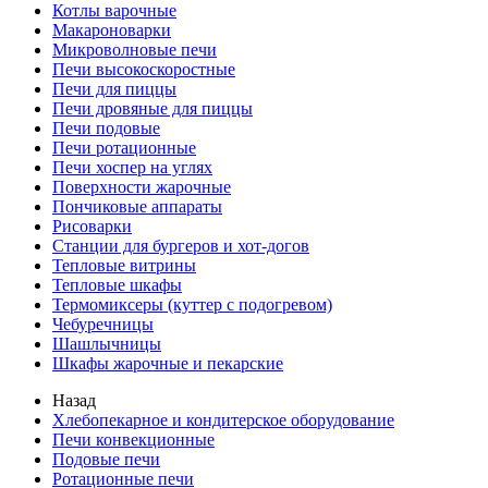
Котлы варочные
Макароноварки
Микроволновые печи
Печи высокоскоростные
Печи для пиццы
Печи дровяные для пиццы
Печи подовые
Печи ротационные
Печи хоспер на углях
Поверхности жарочные
Пончиковые аппараты
Рисоварки
Станции для бургеров и хот-догов
Тепловые витрины
Тепловые шкафы
Термомиксеры (куттер с подогревом)
Чебуречницы
Шашлычницы
Шкафы жарочные и пекарские
Назад
Хлебопекарное и кондитерское оборудование
Печи конвекционные
Подовые печи
Ротационные печи