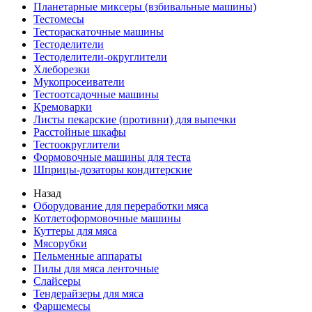
Планетарные миксеры (взбивальные машины)
Тестомесы
Тестораскаточные машины
Тестоделители
Тестоделители-округлители
Хлеборезки
Мукопросеиватели
Тестоотсадочные машины
Кремоварки
Листы пекарские (противни) для выпечки
Расстойные шкафы
Тестоокруглители
Формовочные машины для теста
Шприцы-дозаторы кондитерские
Назад
Оборудование для переработки мяса
Котлетоформовочные машины
Куттеры для мяса
Мясорубки
Пельменные аппараты
Пилы для мяса ленточные
Слайсеры
Тендерайзеры для мяса
Фаршемесы