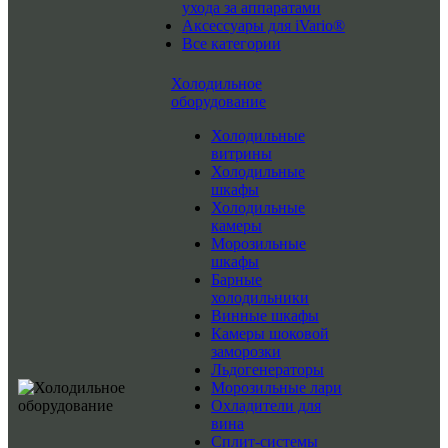
ухода за аппаратами
Аксессуары для iVario®
Все категории
Холодильное
оборудование
Холодильные
витрины
Холодильные
шкафы
Холодильные
камеры
Морозильные
шкафы
Барные
холодильники
Винные шкафы
Камеры шоковой
заморозки
Льдогенераторы
Морозильные лари
Охладители для
вина
Сплит-системы