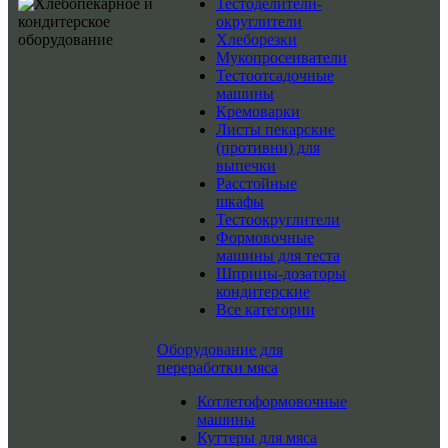
Тестоделители-
округлители
Хлеборезки
Мукопросеиватели
Тестоотсадочные
машины
Кремоварки
Листы пекарские
(противни) для
выпечки
Расстойные
шкафы
Тестоокруглители
Формовочные
машины для теста
Шприцы-дозаторы
кондитерские
Все категории
Оборудование для
переработки мяса
Котлетоформовочные
машины
Куттеры для мяса