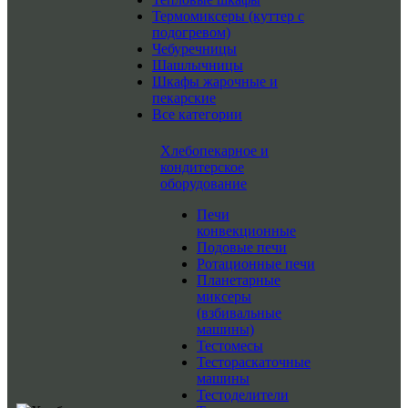
Термомиксеры (куттер с
подогревом)
Чебуречницы
Шашлычницы
Шкафы жарочные и
пекарские
Все категории
Хлебопекарное и
кондитерское
оборудование
Печи
конвекционные
Подовые печи
Ротационные печи
Планетарные
миксеры
(взбивальные
машины)
Тестомесы
Тестораскаточные
машины
Тестоделители