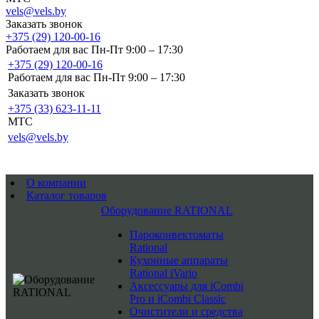
vels@vels.by
Заказать звонок
+375 (29) 120-00-16
Работаем для вас Пн-Пт 9:00 – 17:30
+375 (29) 120-00-16
Работаем для вас Пн-Пт 9:00 – 17:30
Заказать звонок
+375 (33) 623-11-11
MTC
vels@vels.by
О компании
Каталог товаров
Оборудование RATIONAL
Пароконвектоматы
Rational
Кухонные аппараты
Rational iVario
Аксессуары для iCombi
Pro и iCombi Classic
Очистители и средства