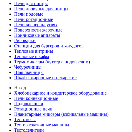
Печи для пиццы
Печи дровяные для пиццы
Печи подовые
Печи ротационные
Печи хоспер на углях
Поверхности жарочные
Пончиковые аппараты
Рисоварки
Станции для бургеров и хот-догов
Тепловые витрины
Тепловые шкафы
Термомиксеры (куттер с подогревом)
Чебуречницы
Шашлычницы
Шкафы жарочные и пекарские
Назад
Хлебопекарное и кондитерское оборудование
Печи конвекционные
Подовые печи
Ротационные печи
Планетарные миксеры (взбивальные машины)
Тестомесы
Тестораскаточные машины
Тестоделители