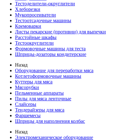
Тестоделители-округлители
Хлеборезки
Мукопросеиватели
Тестоотсадочные машины
Кремоварки
Листы пекарские (противни) для выпечки
Расстойные шкафы
Тестоокруглители
Формовочные машины для теста
Шприцы-дозаторы кондитерские
Назад
Оборудование для переработки мяса
Котлетоформовочные машины
Куттеры для мяса
Мясорубки
Пельменные аппараты
Пилы для мяса ленточные
Слайсеры
Тендерайзеры для мяса
Фаршемесы
Шприцы для наполнения колбас
Назад
Электромеханическое оборудование