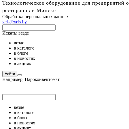
Технологическое оборудование для предприятий о
ресторанов в Минске
Обработка персональных данных
vels@vels.by
Искать:
везде
везде
в каталоге
в блоге
в новостях
в акциях
Найти
Например,
Пароконвектомат
везде
в каталоге
в блоге
в новостях
в акциях