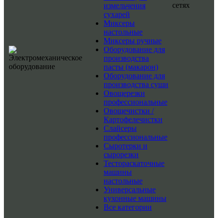
сетях
измельчения
сухарей
Миксеры
настольные
Миксеры ручные
Оборудование для
производства
пасты (макарон)
Оборудование для
производства суши
Овощерезки
профессиональные
Овощечистки /
Картофелечистки
Слайсеры
профессиональные
Сыротерки и
сырорезки
Тестораскаточные
машины
настольные
Универсальные
кухонные машины
Все категории