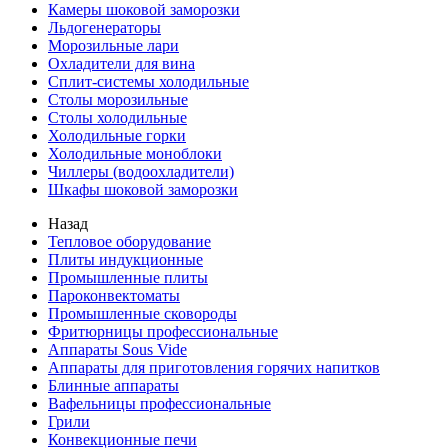
Камеры шоковой заморозки
Льдогенераторы
Морозильные лари
Охладители для вина
Сплит-системы холодильные
Столы морозильные
Столы холодильные
Холодильные горки
Холодильные моноблоки
Чиллеры (водоохладители)
Шкафы шоковой заморозки
Назад
Тепловое оборудование
Плиты индукционные
Промышленные плиты
Пароконвектоматы
Промышленные сковороды
Фритюрницы профессиональные
Аппараты Sous Vide
Аппараты для приготовления горячих напитков
Блинные аппараты
Вафельницы профессиональные
Грили
Конвекционные печи