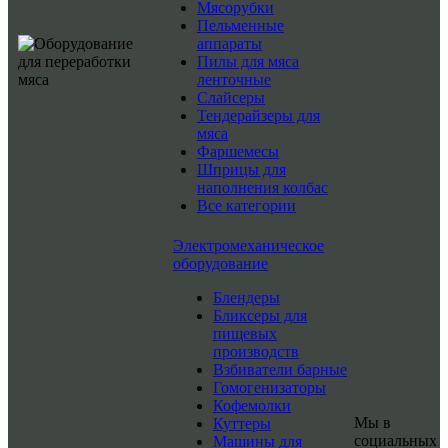
Мясорубки
Пельменные
аппараты
Пилы для мяса
ленточные
Слайсеры
Тендерайзеры для
мяса
Фаршемесы
Шприцы для
наполнения колбас
Все категории
Электромеханическое
оборудование
Блендеры
Бликсеры для
пищевых
производств
Взбиватели барные
Гомогенизаторы
Кофемолки
Мы в
Куттеры
социальных
Машины для