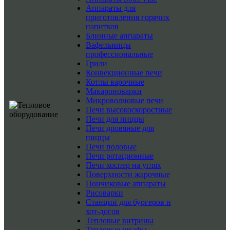
Аппараты для
приготовления горячих
напитков
Блинные аппараты
Вафельницы
профессиональные
Грили
Конвекционные печи
Котлы варочные
Макароноварки
Микроволновые печи
Печи высокоскоростные
Печи для пиццы
Печи дровяные для
пиццы
Печи подовые
Печи ротационные
Печи хоспер на углях
Поверхности жарочные
Пончиковые аппараты
Рисоварки
Станции для бургеров и
хот-догов
Тепловые витрины
Тепловые шкафы