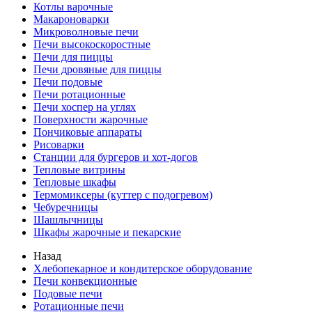
Котлы варочные
Макароноварки
Микроволновые печи
Печи высокоскоростные
Печи для пиццы
Печи дровяные для пиццы
Печи подовые
Печи ротационные
Печи хоспер на углях
Поверхности жарочные
Пончиковые аппараты
Рисоварки
Станции для бургеров и хот-догов
Тепловые витрины
Тепловые шкафы
Термомиксеры (куттер с подогревом)
Чебуречницы
Шашлычницы
Шкафы жарочные и пекарские
Назад
Хлебопекарное и кондитерское оборудование
Печи конвекционные
Подовые печи
Ротационные печи