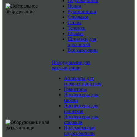
Подтоварники
Полки
Рукомойники
Стеллажи
Столы
Тележки
Шкафы
Шпильки для
противней
Все категории
Оборудование для
раздачи пищи
Аппараты для
горячих напитков
Граниторы
Диспенсеры для
мюсли
Диспенсеры для
напитков
Диспенсеры для
стаканов
Инфракрасные
подогреватели