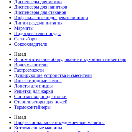
Диспенсеры для мюсли
Диспенсеры для напитков
Диспенсеры для стаканов
Инфракрасные подогреватели пищи
Линии раздачи питания
Мармиты
Подогреватели посуды
Салат-бары
Сокоохладители
Назад
Вспомогательное оборудование и кухонный инвентарь
Водоумягчители
Гастроемкости
Душирующие устройства и смесители
Инсектицидные лампы
Лопаты для пиццы
Решетки для жарки
Системы водоподготовки
Стерилизаторы для ножей
Термоконтейнеры
Назад
Профессиональные посудомоечные машины
Котломоечные машины