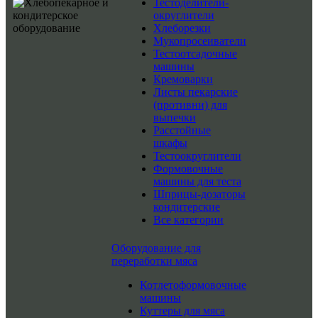
Тестоделители-
округлители
Хлеборезки
Мукопросеиватели
Тестоотсадочные
машины
Кремоварки
Листы пекарские
(противни) для
выпечки
Расстойные
шкафы
Тестоокруглители
Формовочные
машины для теста
Шприцы-дозаторы
кондитерские
Все категории
Оборудование для
переработки мяса
Котлетоформовочные
машины
Куттеры для мяса