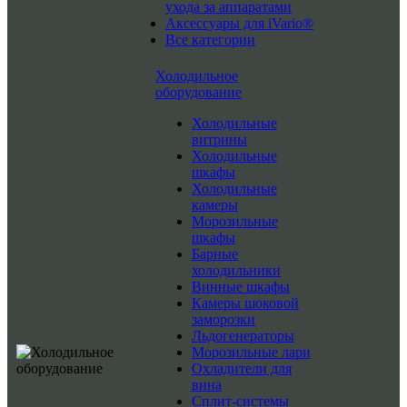
ухода за аппаратами
Аксессуары для iVario®
Все категории
Холодильное
оборудование
Холодильные
витрины
Холодильные
шкафы
Холодильные
камеры
Морозильные
шкафы
Барные
холодильники
Винные шкафы
Камеры шоковой
заморозки
Льдогенераторы
Морозильные лари
Охладители для
вина
Сплит-системы