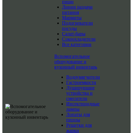
пищи
Линии раздачи
питания
Мармиты
Подогреватели
посуды
Салат-бары
Сокоохладители
Все категории
Вспомогательное
оборудование и
кухонный инвентарь
Водоумягчители
Гастроемкости
Душирующие
устройства и
смесители
Инсектицидные
лампы
Лопаты для
пиццы
Решетки для
жарки