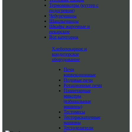
Термомиксеры (куттер с
подогревом)
Чебуречницы
Шашлычницы
Шкафы жарочные и
пекарские
Все категории
Хлебопекарное и
кондитерское
оборудование
Печи
конвекционные
Подовые печи
Ротационные печи
Планетарные
миксеры
(взбивальные
машины)
Тестомесы
Тестораскаточные
машины
Тестоделители