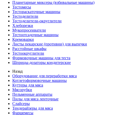
Планетарные миксеры (взбивальные машины)
Тестомесы
Тестораскаточные машины
Тестоделители
Тестоделители-округлители
Хлеборезки
Мукопросеиватели
Тестоотсадочные машины
Кремоварки
Листы пекарские (противни) для выпечки
Расстойные шкафы
Тестоокруглители
Формовочные машины для теста
Шприцы-дозаторы кондитерские
Назад
Оборудование для переработки мяса
Котлетоформовочные машины
Куттеры для мяса
Мясорубки
Пельменные аппараты
Пилы для мяса ленточные
Слайсеры
Тендерайзеры для мяса
Фаршемесы