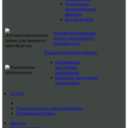
Туннельные
посудомоечные
машины
Все категории
Автоматизированные
линии для пищевого
производства
Упаковочное оборудование
Бескамерные
вакуумные
упаковщики
Камерные вакуумные
упаковщики
Услуги
Технологическое проектирование
Технический сервис
Бренды