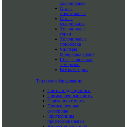
холодильные
Столы
морозильные
Столы
холодильные
Холодильные
горки
Холодильные
моноблоки
Чиллеры
(водоохладители)
Шкафы шоковой
заморозки
Все категории
Тепловое оборудование
Плиты индукционные
Промышленные плиты
Пароконвектоматы
Промышленные
сковороды
Фритюрницы
профессиональные
Аппараты Sous Vide