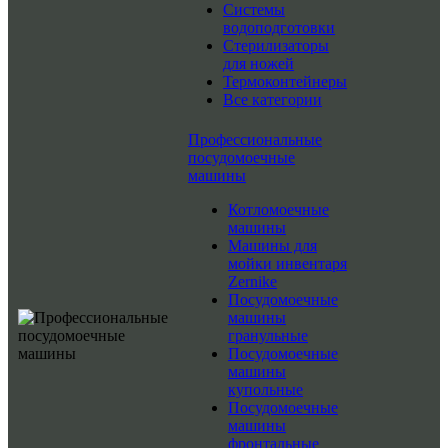
Системы
водоподготовки
Стерилизаторы
для ножей
Термоконтейнеры
Все категории
Профессиональные
посудомоечные
машины
Котломоечные
машины
Машины для
мойки инвентаря
Zernike
Посудомоечные
машины
гранульные
Посудомоечные
машины
купольные
Посудомоечные
машины
фронтальные