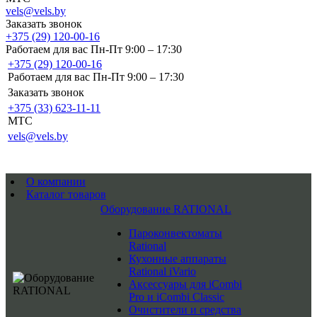
vels@vels.by
Заказать звонок
+375 (29) 120-00-16
Работаем для вас Пн-Пт 9:00 – 17:30
+375 (29) 120-00-16
Работаем для вас Пн-Пт 9:00 – 17:30
Заказать звонок
+375 (33) 623-11-11
MTC
vels@vels.by
О компании
Каталог товаров
Оборудование RATIONAL
Пароконвектоматы
Rational
Кухонные аппараты
Rational iVario
Аксессуары для iCombi
Pro и iCombi Classic
Очистители и средства