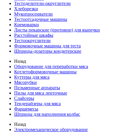
Тестоделители-округлители
Хлеборезки
Мукопросеиватели
Тестоотсадочные машины
Кремоварки
Листы пекарские (противни) для выпечки
Расстойные шкафы
Тестоокруглители
Формовочные машины для теста
Шприцы-дозаторы кондитерские
Назад
Оборудование для переработки мяса
Котлетоформовочные машины
Куттеры для мяса
Мясорубки
Пельменные аппараты
Пилы для мяса ленточные
Слайсеры
Тендерайзеры для мяса
Фаршемесы
Шприцы для наполнения колбас
Назад
Электромеханическое оборудование