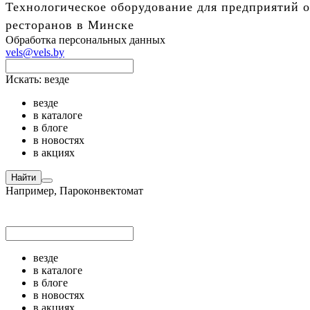
Технологическое оборудование для предприятий о
ресторанов в Минске
Обработка персональных данных
vels@vels.by
Искать:
везде
везде
в каталоге
в блоге
в новостях
в акциях
Найти
Например,
Пароконвектомат
везде
в каталоге
в блоге
в новостях
в акциях