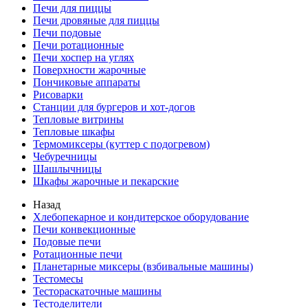
Печи для пиццы
Печи дровяные для пиццы
Печи подовые
Печи ротационные
Печи хоспер на углях
Поверхности жарочные
Пончиковые аппараты
Рисоварки
Станции для бургеров и хот-догов
Тепловые витрины
Тепловые шкафы
Термомиксеры (куттер с подогревом)
Чебуречницы
Шашлычницы
Шкафы жарочные и пекарские
Назад
Хлебопекарное и кондитерское оборудование
Печи конвекционные
Подовые печи
Ротационные печи
Планетарные миксеры (взбивальные машины)
Тестомесы
Тестораскаточные машины
Тестоделители