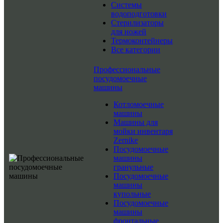
Системы
водоподготовки
Стерилизаторы
для ножей
Термоконтейнеры
Все категории
Профессиональные
посудомоечные
машины
Котломоечные
машины
Машины для
мойки инвентаря
Zernike
Посудомоечные
машины
гранульные
Посудомоечные
машины
купольные
Посудомоечные
машины
фронтальные