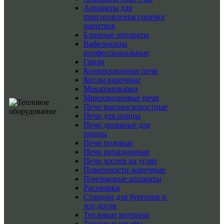
Аппараты для
приготовления горячих
напитков
Блинные аппараты
Вафельницы
профессиональные
Грили
Конвекционные печи
Котлы варочные
Макароноварки
Микроволновые печи
Печи высокоскоростные
Печи для пиццы
Печи дровяные для
пиццы
Печи подовые
Печи ротационные
Печи хоспер на углях
Поверхности жарочные
Пончиковые аппараты
Рисоварки
Станции для бургеров и
хот-догов
Тепловые витрины
Тепловые шкафы