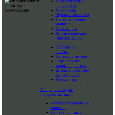
Тестоделители-
округлители
Хлеборезки
Мукопросеиватели
Тестоотсадочные
машины
Кремоварки
Листы пекарские
(противни) для
выпечки
Расстойные
шкафы
Тестоокруглители
Формовочные
машины для теста
Шприцы-дозаторы
кондитерские
Все категории
Оборудование для
переработки мяса
Котлетоформовочные
машины
Куттеры для мяса