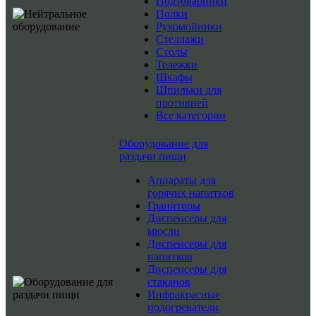
Подтоварники
Полки
Рукомойники
Стеллажи
Столы
Тележки
Шкафы
Шпильки для
противней
Все категории
Оборудование для
раздачи пищи
Аппараты для
горячих напитков
Граниторы
Диспенсеры для
мюсли
Диспенсеры для
напитков
Диспенсеры для
стаканов
Инфракрасные
подогреватели