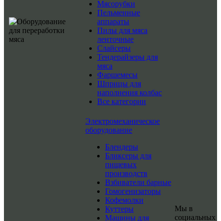
Мясорубки
Пельменные
аппараты
Пилы для мяса
ленточные
Слайсеры
Тендерайзеры для
мяса
Фаршемесы
Шприцы для
наполнения колбас
Все категории
Электромеханическое
оборудование
Блендеры
Бликсеры для
пищевых
производств
Взбиватели барные
Гомогенизаторы
Кофемолки
Мы в
Куттеры
социальных
Машины для