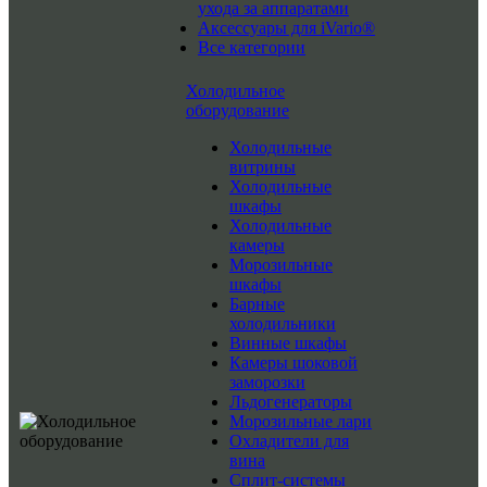
ухода за аппаратами
Аксессуары для iVario®
Все категории
Холодильное
оборудование
Холодильные
витрины
Холодильные
шкафы
Холодильные
камеры
Морозильные
шкафы
Барные
холодильники
Винные шкафы
Камеры шоковой
заморозки
Льдогенераторы
Морозильные лари
Охладители для
вина
Сплит-системы