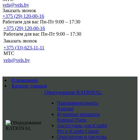
vels@vels.by
Заказать звонок
+375 (29) 120-00-16
Работаем для вас Пн-Пт 9:00 – 17:30
+375 (29) 120-00-16
Работаем для вас Пн-Пт 9:00 – 17:30
Заказать звонок
+375 (33) 623-11-11
MTC
vels@vels.by
О компании
Каталог товаров
Оборудование RATIONAL
Пароконвектоматы
Rational
Кухонные аппараты
Rational iVario
Аксессуары для iCombi
Pro и iCombi Classic
Очистители и средства