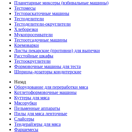
Планетарные миксеры (взбивальные машины)
Тестомесы
Тестораскаточные машины
Тестоделители
Тестоделители-округлители
Хлеборезки
Мукопросеиватели
Тестоотсадочные машины
Кремоварки
Листы пекарские (противни) для выпечки
Расстойные шкафы
Тестоокруглители
Формовочные машины для теста
Шприцы-дозаторы кондитерские
Назад
Оборудование для переработки мяса
Котлетоформовочные машины
Куттеры для мяса
Мясорубки
Пельменные аппараты
Пилы для мяса ленточные
Слайсеры
Тендерайзеры для мяса
Фаршемесы