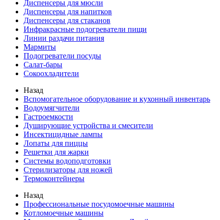
Диспенсеры для мюсли
Диспенсеры для напитков
Диспенсеры для стаканов
Инфракрасные подогреватели пищи
Линии раздачи питания
Мармиты
Подогреватели посуды
Салат-бары
Сокоохладители
Назад
Вспомогательное оборудование и кухонный инвентарь
Водоумягчители
Гастроемкости
Душирующие устройства и смесители
Инсектицидные лампы
Лопаты для пиццы
Решетки для жарки
Системы водоподготовки
Стерилизаторы для ножей
Термоконтейнеры
Назад
Профессиональные посудомоечные машины
Котломоечные машины