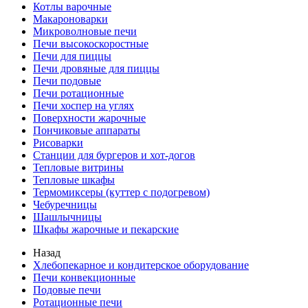
Котлы варочные
Макароноварки
Микроволновые печи
Печи высокоскоростные
Печи для пиццы
Печи дровяные для пиццы
Печи подовые
Печи ротационные
Печи хоспер на углях
Поверхности жарочные
Пончиковые аппараты
Рисоварки
Станции для бургеров и хот-догов
Тепловые витрины
Тепловые шкафы
Термомиксеры (куттер с подогревом)
Чебуречницы
Шашлычницы
Шкафы жарочные и пекарские
Назад
Хлебопекарное и кондитерское оборудование
Печи конвекционные
Подовые печи
Ротационные печи