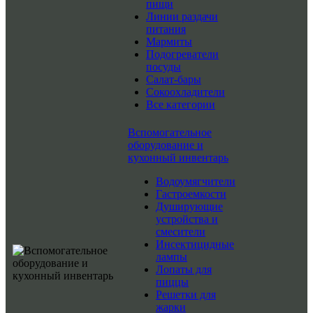
пищи
Линии раздачи
питания
Мармиты
Подогреватели
посуды
Салат-бары
Сокоохладители
Все категории
Вспомогательное
оборудование и
кухонный инвентарь
Водоумягчители
Гастроемкости
Душирующие
устройства и
смесители
Инсектицидные
лампы
Лопаты для
пиццы
Решетки для
жарки