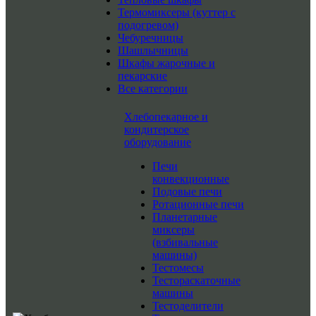
Термомиксеры (куттер с
подогревом)
Чебуречницы
Шашлычницы
Шкафы жарочные и
пекарские
Все категории
Хлебопекарное и
кондитерское
оборудование
Печи
конвекционные
Подовые печи
Ротационные печи
Планетарные
миксеры
(взбивальные
машины)
Тестомесы
Тестораскаточные
машины
Тестоделители