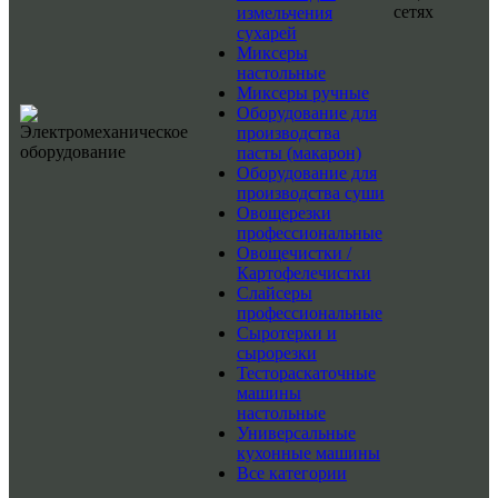
сетях
измельчения
сухарей
Миксеры
настольные
Миксеры ручные
Оборудование для
производства
пасты (макарон)
Оборудование для
производства суши
Овощерезки
профессиональные
Овощечистки /
Картофелечистки
Слайсеры
профессиональные
Сыротерки и
сырорезки
Тестораскаточные
машины
настольные
Универсальные
кухонные машины
Все категории