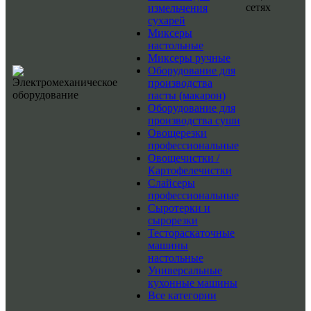
сетях
измельчения
сухарей
Миксеры
настольные
Миксеры ручные
Оборудование для
производства
пасты (макарон)
Оборудование для
производства суши
Овощерезки
профессиональные
Овощечистки /
Картофелечистки
Слайсеры
профессиональные
Сыротерки и
сырорезки
Тестораскаточные
машины
настольные
Универсальные
кухонные машины
Все категории