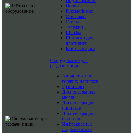
Подтоварники
Полки
Рукомойники
Стеллажи
Столы
Тележки
Шкафы
Шпильки для
противней
Все категории
Оборудование для
раздачи пищи
Аппараты для
горячих напитков
Граниторы
Диспенсеры для
мюсли
Диспенсеры для
напитков
Диспенсеры для
стаканов
Инфракрасные
подогреватели