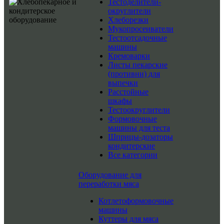
Тестоделители-
округлители
Хлеборезки
Мукопросеиватели
Тестоотсадочные
машины
Кремоварки
Листы пекарские
(противни) для
выпечки
Расстойные
шкафы
Тестоокруглители
Формовочные
машины для теста
Шприцы-дозаторы
кондитерские
Все категории
Оборудование для
переработки мяса
Котлетоформовочные
машины
Куттеры для мяса