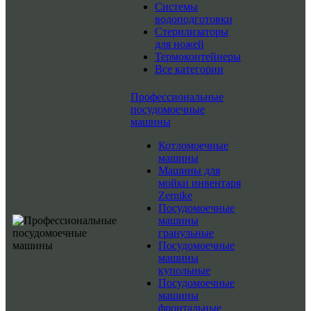
Системы
водоподготовки
Стерилизаторы
для ножей
Термоконтейнеры
Все категории
Профессиональные
посудомоечные
машины
Котломоечные
машины
Машины для
мойки инвентаря
Zernike
Посудомоечные
машины
гранульные
Посудомоечные
машины
купольные
Посудомоечные
машины
фронтальные