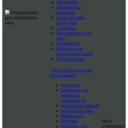
Мясорубки
Пельменные
аппараты
Пилы для мяса
ленточные
Слайсеры
Тендерайзеры для
мяса
Фаршемесы
Шприцы для
наполнения колбас
Все категории
Электромеханическое
оборудование
Блендеры
Бликсеры для
пищевых
производств
Взбиватели барные
Гомогенизаторы
Кофемолки
Мы в
Куттеры
социальных
Машины для