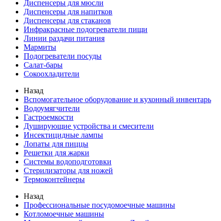
Диспенсеры для мюсли
Диспенсеры для напитков
Диспенсеры для стаканов
Инфракрасные подогреватели пищи
Линии раздачи питания
Мармиты
Подогреватели посуды
Салат-бары
Сокоохладители
Назад
Вспомогательное оборудование и кухонный инвентарь
Водоумягчители
Гастроемкости
Душирующие устройства и смесители
Инсектицидные лампы
Лопаты для пиццы
Решетки для жарки
Системы водоподготовки
Стерилизаторы для ножей
Термоконтейнеры
Назад
Профессиональные посудомоечные машины
Котломоечные машины