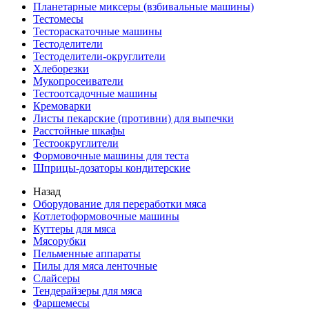
Планетарные миксеры (взбивальные машины)
Тестомесы
Тестораскаточные машины
Тестоделители
Тестоделители-округлители
Хлеборезки
Мукопросеиватели
Тестоотсадочные машины
Кремоварки
Листы пекарские (противни) для выпечки
Расстойные шкафы
Тестоокруглители
Формовочные машины для теста
Шприцы-дозаторы кондитерские
Назад
Оборудование для переработки мяса
Котлетоформовочные машины
Куттеры для мяса
Мясорубки
Пельменные аппараты
Пилы для мяса ленточные
Слайсеры
Тендерайзеры для мяса
Фаршемесы