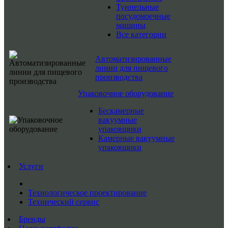
Туннельные
посудомоечные
машины
Все категории
Автоматизированные
линии для пищевого
производства
Упаковочное оборудование
Бескамерные
вакуумные
упаковщики
Камерные вакуумные
упаковщики
Услуги
Технологическое проектирование
Технический сервис
Бренды