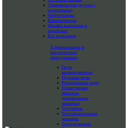
Термомиксеры (куттер с
подогревом)
Чебуречницы
Шашлычницы
Шкафы жарочные и
пекарские
Все категории
Хлебопекарное и
кондитерское
оборудование
Печи
конвекционные
Подовые печи
Ротационные печи
Планетарные
миксеры
(взбивальные
машины)
Тестомесы
Тестораскаточные
машины
Тестоделители