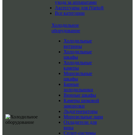
ухода за аппаратами
Аксессуары для iVario®
Все категории
Холодильное
оборудование
Холодильные
витрины
Холодильные
шкафы
Холодильные
камеры
Морозильные
шкафы
Барные
холодильники
Винные шкафы
Камеры шоковой
заморозки
Льдогенераторы
Морозильные лари
Охладители для
вина
Сплит-системы