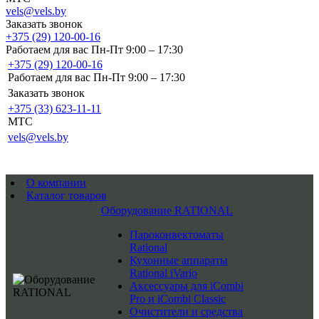
vels@vels.by
Заказать звонок
+375 (29) 120-00-16
Работаем для вас Пн-Пт 9:00 – 17:30
+375 (29) 120-00-16
Работаем для вас Пн-Пт 9:00 – 17:30
Заказать звонок
+375 (33) 623-11-11
MTC
vels@vels.by
О компании
Каталог товаров
Оборудование RATIONAL
Пароконвектоматы
Rational
Кухонные аппараты
Rational iVario
Аксессуары для iCombi
Pro и iCombi Classic
Очистители и средства