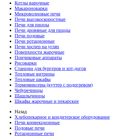
Котлы варочные
Макароноварки
Микроволновые печи
Печи высокоскоростные
Печи для пиццы
Печи дровяные для пиццы
Печи подовые
Печи ротационные
Печи хоспер на углях
Поверхности жарочные
Пончиковые аппараты
Рисоварки
Станции для бургеров и хот-догов
Тепловые витрины
Тепловые шкафы
Термомиксеры (куттер с подогревом)
Чебуречницы
Шашлычницы
Шкафы жарочные и пекарские
Назад
Хлебопекарное и кондитерское оборудование
Печи конвекционные
Подовые печи
Ротационные печи