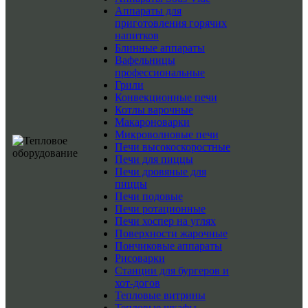
Аппараты для
приготовления горячих
напитков
Блинные аппараты
Вафельницы
профессиональные
Грили
Конвекционные печи
Котлы варочные
Макароноварки
Микроволновые печи
Печи высокоскоростные
Печи для пиццы
Печи дровяные для
пиццы
Печи подовые
Печи ротационные
Печи хоспер на углях
Поверхности жарочные
Пончиковые аппараты
Рисоварки
Станции для бургеров и
хот-догов
Тепловые витрины
Тепловые шкафы