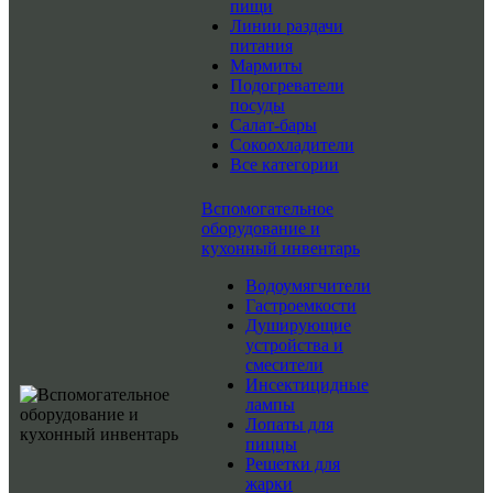
пищи
Линии раздачи
питания
Мармиты
Подогреватели
посуды
Салат-бары
Сокоохладители
Все категории
Вспомогательное
оборудование и
кухонный инвентарь
Водоумягчители
Гастроемкости
Душирующие
устройства и
смесители
Инсектицидные
лампы
Лопаты для
пиццы
Решетки для
жарки